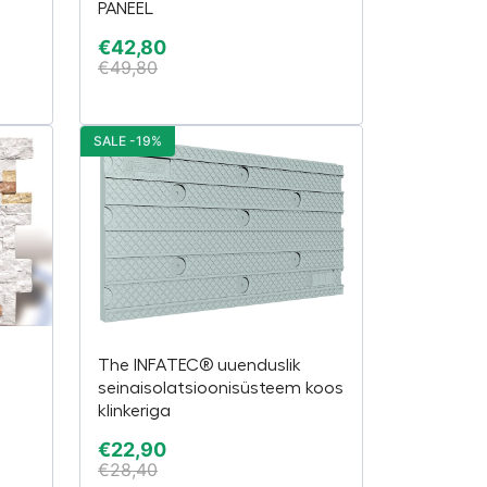
PANEEL
€
42,80
€
49,80
SALE -19%
The INFATEC® uuenduslik
S
seinaisolatsioonisüsteem koos
klinkeriga
€
22,90
€
28,40