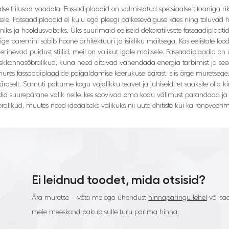
aalselt ilusad vaadata. Fassadiplaadid on valmistatud spetsiaalse titaanig
ele. Fassaadiplaadid ei kulu ega pleegi päikesevalguse käes ning taluvad 
niks ja hooldusvabaks. Üks suurimaid eeliseid dekoratiivsete fassaadiplaati
ige paremini sobib hoone arhitektuuri ja isikliku maitsega. Kas eelistate loodus
gu erinevad puidust stiilid, meil on valikut igale maitsele. Fassaadiplaadid 
konnasõbralikud, kuna need aitavad vähendada energia tarbimist ja seega k
ures fassaadiplaadide paigaldamise keerukuse pärast, siis ärge muretsege
elt. Samuti pakume kogu vajalikku teavet ja juhiseid, et saaksite olla kindel,
adid suurepärane valik neile, kes soovivad oma kodu välimust parandada ja 
ralikud, muutes need ideaalseks valikuks nii uute ehitiste kui ka renoveerimi
Ei leidnud toodet, mida otsisid?
Ära muretse – võta meiega ühendust
hinnapäringu lehel
või saa
meie meeskond pakub sulle turu parima hinna.