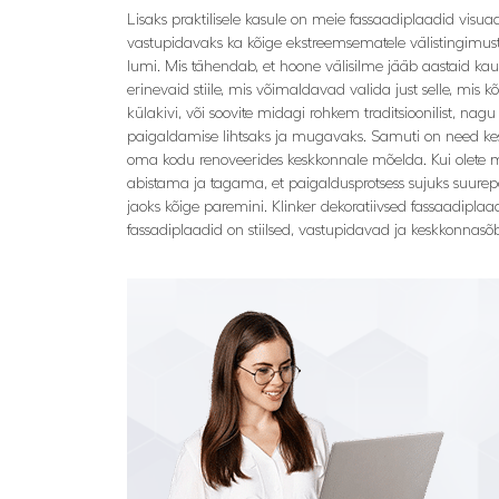
Lisaks praktilisele kasule on meie fassaadiplaadid visu
vastupidavaks ka kõige ekstreemsematele välistingimust
lumi. Mis tähendab, et hoone välisilme jääb aastaid kau
erinevaid stiile, mis võimaldavad valida just selle, mis kõ
külakivi, või soovite midagi rohkem traditsioonilist, na
paigaldamise lihtsaks ja mugavaks. Samuti on need kesk
oma kodu renoveerides keskkonnale mõelda. Kui olete m
abistama ja tagama, et paigaldusprotsess sujuks suurepäras
jaoks kõige paremini. Klinker dekoratiivsed fassaadipla
fassadiplaadid on stiilsed, vastupidavad ja keskkonnasõb