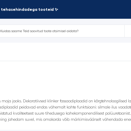
te tehasehindadega tooteid ✨
 maja jaoks. Dekoratiivsed klinker fassaadiplaadid on kõrgtehnoloogilised la
saadiplaadid peidavad endas vähemalt kahte funktsiooni: silmale ilus vaadata
mistatud kvaliteetsest suure tihedusega kahekomponendilisest polüuretaanist
el ning jahedam suvel, mis omakorda võib märkimisväärselt vähendada energ