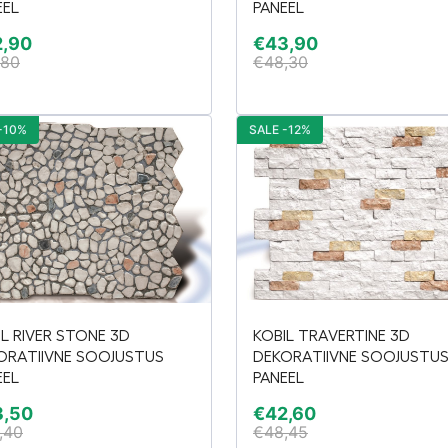
EEL
PANEEL
2,90
€
43,90
,80
€
48,30
-10%
SALE -12%
IL RIVER STONE 3D
KOBIL TRAVERTINE 3D
ORATIIVNE SOOJUSTUS
DEKORATIIVNE SOOJUSTU
EEL
PANEEL
3,50
€
42,60
,40
€
48,45