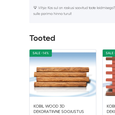
💡
Vihje:
Kas sul on raskusi soovitud toote leidmisega
sulle parima hinna turul!
Tooted
SALE -14%
SALE 
KOBIL WOOD 3D
KOB
DEKORATIIVNE SOOJUSTUS
DEK