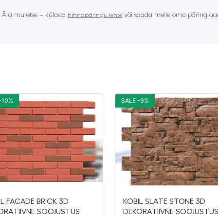
? Ära muretse – külasta
või saada meile oma päring aad
hinnapäringu lehte
-10%
SALE -9%
IL FACADE BRICK 3D
KOBIL SLATE STONE 3D
ORATIIVNE SOOJUSTUS
DEKORATIIVNE SOOJUSTU