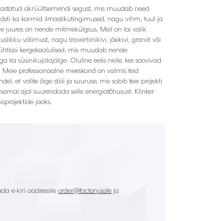
a rikastatud akrüültsemendi segust, mis muudab need
hästi ka karmid ilmastikutingimused, nagu vihm, tuul ja
de juures on nende mitmekülgsus. Meil on lai valik
likku välimust, nagu travertiinikivi, jõekivi, graniit või
on ühtlasi kergekaalulised, mis muudab nende
a süsinikujalajälge. Oluline eelis neile, kes soovivad
. Meie professionaalne meeskond on valmis teid
 et valite õige stiili ja suuruse, mis sobib teie projekti
samal ajal suurendada selle energiatõhusust. Klinker
sprojektide jaoks.
da e-kiri aadressile
order@factory.sale
ja