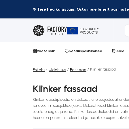
✨ Tere hea külastaja. Osta meie lehelt parima
Vaata kõiki
Sooduspakkumised
Uued
/
/
/ Klinker fassaad
Esileht
Üldehitus
Fassaad
Klinker fassaad
Klinker fassadiplaadid on dekoratiivne soojustuslahendus
renoveerimisprojektide jaoks. Dekoratiivsed klinker fas
säästa energiat ja raha. Klinker fassaadiplaadid on val
hoone on paremini isoleeritud ja hoitakse soojem talv