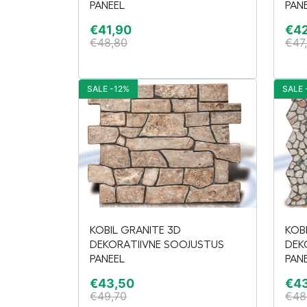
PANEEL
PAN
€
41,90
€
4
€
48,80
€
47
SALE -12%
SALE 
KOBIL GRANITE 3D
KOB
DEKORATIIVNE SOOJUSTUS
DEK
PANEEL
PAN
€
43,50
€
4
€
49,70
€
48