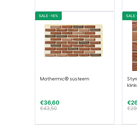
SALE -16%
SALE 
Mathermic® süsteem
Styr
klin
€
36,60
€
2
€
43,50
€
29