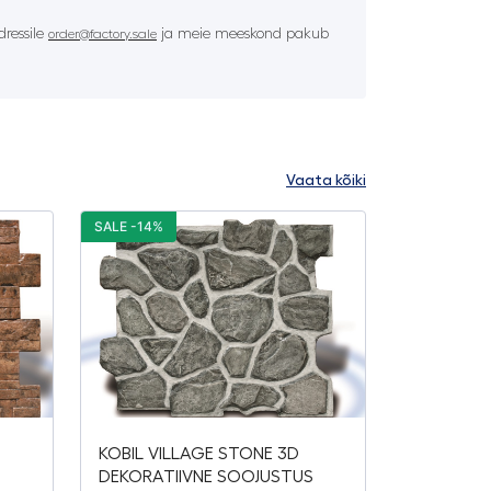
ressile
ja meie meeskond pakub
order@factory.sale
Vaata kõiki
SALE -14%
KOBIL VILLAGE STONE 3D
S
DEKORATIIVNE SOOJUSTUS