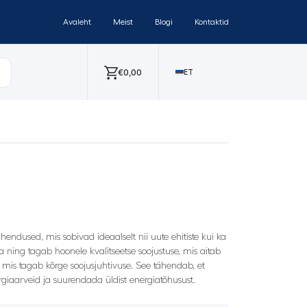
Avaleht
Meist
Blogi
Kontaktid
€
0,00
ET
hendused, mis sobivad ideaalselt nii uute ehitiste kui ka
 ning tagab hoonele kvalitseetse soojustuse, mis aitab
, mis tagab kõrge soojusjuhtivuse. See tähendab, et
iaarveid ja suurendada üldist energiatõhusust.