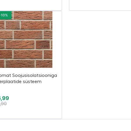
-10%
omat Soojusisolatsiooniga
kerplaatide süsteem
6,99
,90