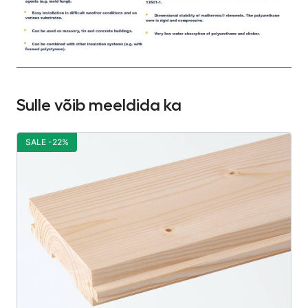
Sulle võib meeldida ka
SALE -22%
S