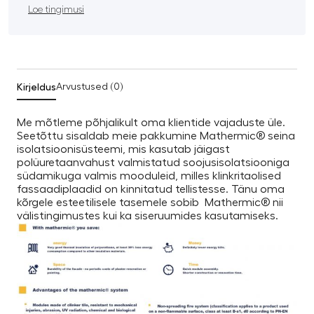
Loe tingimusi
Kirjeldus
Arvustused (0)
Me mõtleme põhjalikult oma klientide vajaduste üle.
Seetõttu sisaldab meie pakkumine Mathermic® seina
isolatsioonisüsteemi, mis kasutab jäigast
polüuretaanvahust valmistatud soojusisolatsiooniga
südamikuga valmis mooduleid, milles klinkritaolised
fassaadiplaadid on kinnitatud tellistesse. Tänu oma
kõrgele esteetilisele tasemele sobib
Mathermic®
nii
välistingimustes kui ka siseruumides kasutamiseks.