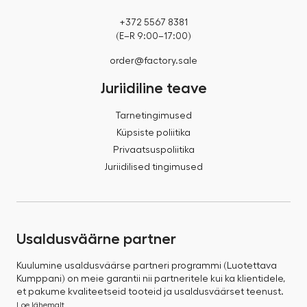
+372 5567 8381
(E–R 9:00–17:00)
order@factory.sale
Juriidiline teave
Tarnetingimused
Küpsiste poliitika
Privaatsuspoliitika
Juriidilised tingimused
Usaldusväärne partner
Kuulumine usaldusväärse partneri programmi (Luotettava
Kumppani) on meie garantii nii partneritele kui ka klientidele,
et pakume kvaliteetseid tooteid ja usaldusväärset teenust.
Loe lähemalt