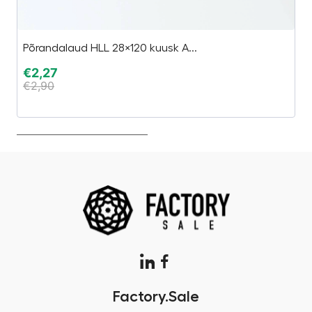
Põrandalaud HLL 28×120 kuusk A...
P
€
2,27
€
€
2,90
€
Factory.Sale