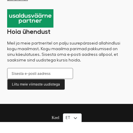
Hoia ühendust
Meil ja meie partneritel on palju suurepäraseid allahindlusi
kogu maailmast. Kogu maailma parimad pakkumised on
sinu käeulatuses. Sisesta oma e-posti aadress allpool, et
saaksime sind uudistega kursis hoida.
Liitu meie viimaste uudistega
Keel
© 2025 Factory Sale – Kõik õigused kaitstud