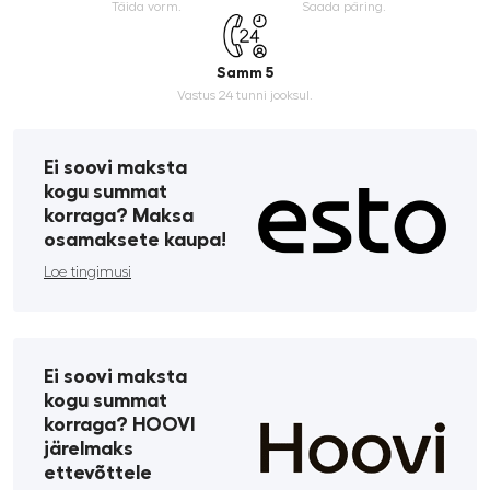
Täida vorm.
Saada päring.
Samm 5
Vastus 24 tunni jooksul.
Ei soovi maksta
kogu summat
korraga? Maksa
osamaksete kaupa!
Loe tingimusi
Ei soovi maksta
kogu summat
korraga? HOOVI
järelmaks
ettevõttele