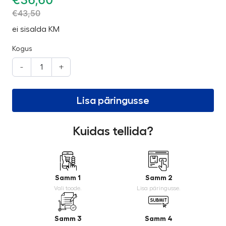
€
43,50
ei sisalda KM
Kogus
-
+
Lisa päringusse
Kuidas tellida?
Samm 1
Samm 2
Vali toode.
Lisa päringusse.
Samm 3
Samm 4