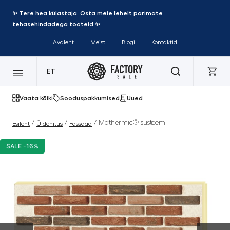
✨ Tere hea külastaja. Osta meie lehelt parimate
tehasehindadega tooteid ✨
Avaleht
Meist
Blogi
Kontaktid
ET
Vaata kõiki
Sooduspakkumised
Uued
/
/
/ Mathermic® süsteem
Esileht
Üldehitus
Fassaad
SALE -16%