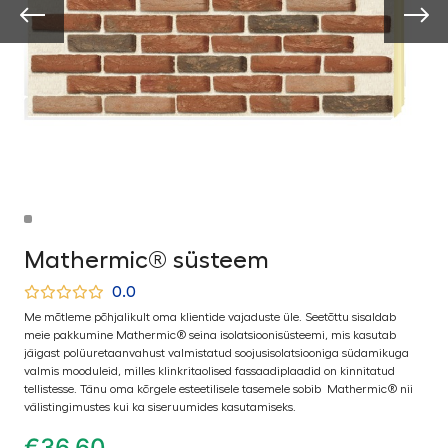
Mathermic® süsteem
0.0
Me mõtleme põhjalikult oma klientide vajaduste üle. Seetõttu sisaldab
meie pakkumine Mathermic® seina isolatsioonisüsteemi, mis kasutab
jäigast polüuretaanvahust valmistatud soojusisolatsiooniga südamikuga
valmis mooduleid, milles klinkritaolised fassaadiplaadid on kinnitatud
tellistesse. Tänu oma kõrgele esteetilisele tasemele sobib
Mathermic®
nii
välistingimustes kui ka siseruumides kasutamiseks.
€
36,60