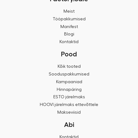
Meist
Tööpakkumised
Manifest
Blogi
Kontaktid
Pood
Kõik tooted
Sooduspakkumised
Kampaaniad
Hinnapäring
ESTO järelmaks
HOOVI järelmaks ettevõttele
Makseviisid
Abi
Kontaktid