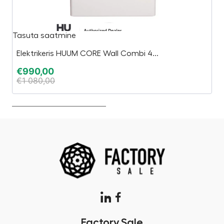
Tasuta saatmine
U
Elektrikeris HUUM CORE Wall Combi 4...
€
€
990,00
€
€
1 080,00
Factory.Sale