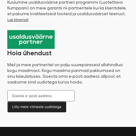
Kuulumine usaldusväärse partneri programmi (Luotettava
Kumppani) on meie garantii nii partneritele kui ka klientidele,
et pakume kvaliteetseid tooteid ja usaldusväärset teenust.
Loe lähemalt
Hoia ühendust
Meil ja meie partneritel on palju suurepäraseid allahindlusi
kogu maailmast. Kogu maailma parimad pakkumised on
sinu käeulatuses. Sisesta oma e-posti aadress allpool, et
saaksime sind uudistega kursis hoida.
Liitu meie viimaste uudistega