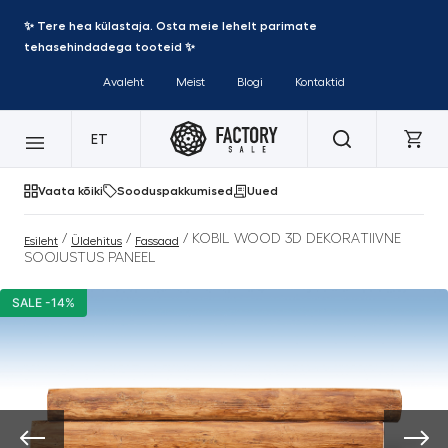
✨ Tere hea külastaja. Osta meie lehelt parimate
tehasehindadega tooteid ✨
Avaleht
Meist
Blogi
Kontaktid
ET
Vaata kõiki
Sooduspakkumised
Uued
/
/
/ KOBIL WOOD 3D DEKORATIIVNE
Esileht
Üldehitus
Fassaad
SOOJUSTUS PANEEL
SALE -14%