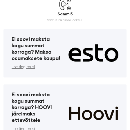
Samm 5
Vastus 24 tunni jooksul.
Ei soovi maksta
kogu summat
korraga? Maksa
osamaksete kaupa!
Loe tingimusi
Ei soovi maksta
kogu summat
korraga? HOOVI
järelmaks
ettevõttele
Loe tingimusi