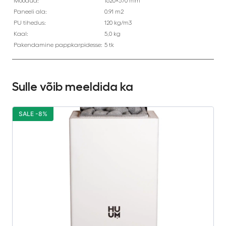
Mõõdud:
1620×570 mm
Paneeli ala:
0.91 m2
PU tihedus:
120 kg/m3
Kaal:
5,0 kg
Pakendamine pappkarpidesse:
5 tk
Sulle võib meeldida ka
SALE -8%
S