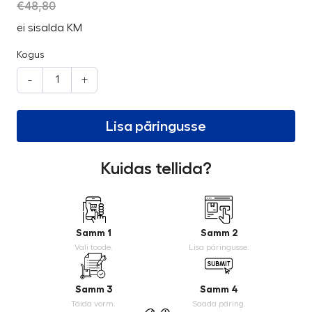
€
48,80
ei sisalda KM
Kogus
-
+
Lisa päringusse
Kuidas tellida?
Samm 1
Samm 2
Vali toode.
Lisa päringusse.
Samm 3
Samm 4
Täida vorm.
Saada päring.