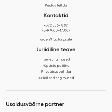
Kuidas tellida
Kontaktid
+372 5567 8381
(E–R 9:00–17:00)
order@factory.sale
Juriidiline teave
Tarnetingimused
Küpsiste poliitika
Privaatsuspoliitika
Juriidilised tingimused
Usaldusväärne partner