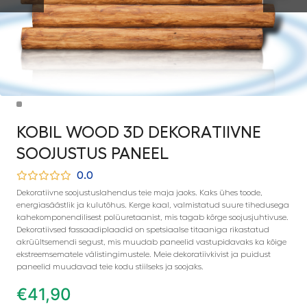
KOBIL WOOD 3D DEKORATIIVNE
SOOJUSTUS PANEEL
0.0
Dekoratiivne soojustuslahendus teie maja jaoks. Kaks ühes toode,
energiasäästlik ja kulutõhus. Kerge kaal, valmistatud suure tihedusega
kahekomponendilisest polüuretaanist, mis tagab kõrge soojusjuhtivuse.
Dekoratiivsed fassaadiplaadid on spetsiaalse titaaniga rikastatud
akrüültsemendi segust, mis muudab paneelid vastupidavaks ka kõige
ekstreemsematele välistingimustele. Meie dekoratiivkivist ja puidust
paneelid muudavad teie kodu stiilseks ja soojaks.
€
41,90