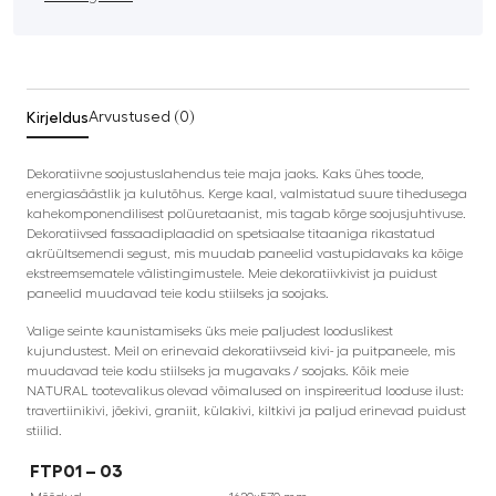
Kirjeldus
Arvustused (0)
Dekoratiivne soojustuslahendus teie maja jaoks. Kaks ühes toode,
energiasäästlik ja kulutõhus. Kerge kaal, valmistatud suure tihedusega
kahekomponendilisest polüuretaanist, mis tagab kõrge soojusjuhtivuse.
Dekoratiivsed fassaadiplaadid on spetsiaalse titaaniga rikastatud
akrüültsemendi segust, mis muudab paneelid vastupidavaks ka kõige
ekstreemsematele välistingimustele. Meie dekoratiivkivist ja puidust
paneelid muudavad teie kodu stiilseks ja soojaks.
Valige seinte kaunistamiseks üks meie paljudest looduslikest
kujundustest. Meil on erinevaid dekoratiivseid kivi- ja puitpaneele, mis
muudavad teie kodu stiilseks ja mugavaks / soojaks. Kõik meie
NATURAL tootevalikus olevad võimalused on inspireeritud looduse ilust:
travertiinikivi, jõekivi, graniit, külakivi, kiltkivi ja paljud erinevad puidust
stiilid.
FTP01 – 03