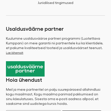
Juriidilised tingimused
Usaldusväärne partner
Kuulumine usaldusväärse partneri programmi (Luotettava
Kumppani) on meie garantii nii partneritele kui ka klientidele,
et pakume kvaliteetseid tooteid ja usaldusväärset teenust.
Loe lähemalt
Hoia ühendust
Meil ja meie partneritel on palju suurepäraseid allahindlusi
kogu maailmast. Kogu maailma parimad pakkumised on
sinu käeulatuses. Sisesta oma e-posti aadress allpool, et
saaksime sind uudistega kursis hoida.