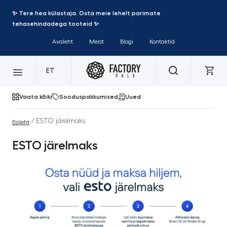
✨ Tere hea külastaja. Osta meie lehelt parimate
tehasehindadega tooteid ✨
Avaleht
Meist
Blogi
Kontaktid
ET
Vaata kõiki
Sooduspakkumised
Uued
/ ESTO järelmaks
Esileht
ESTO järelmaks