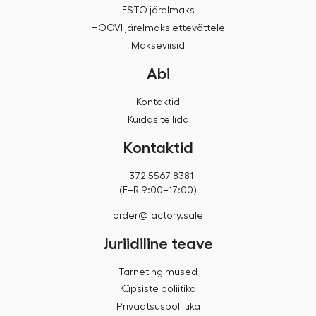
ESTO järelmaks
HOOVI järelmaks ettevõttele
Makseviisid
Abi
Kontaktid
Kuidas tellida
Kontaktid
+372 5567 8381
(E–R 9:00–17:00)
order@factory.sale
Juriidiline teave
Tarnetingimused
Küpsiste poliitika
Privaatsuspoliitika