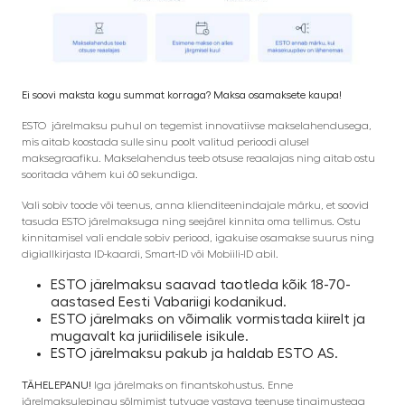
Ei soovi maksta kogu summat korraga? Maksa osamaksete kaupa!
ESTO järelmaksu puhul on tegemist innovatiivse makselahendusega,
mis aitab koostada sulle sinu poolt valitud perioodi alusel
maksegraafiku. Makselahendus teeb otsuse reaalajas ning aitab ostu
sooritada vähem kui 60 sekundiga.
Vali sobiv toode või teenus, anna klienditeenindajale märku, et soovid
tasuda ESTO järelmaksuga ning seejärel kinnita oma tellimus. Ostu
kinnitamisel vali endale sobiv periood, igakuise osamakse suurus ning
digiallkirjasta ID-kaardi, Smart-ID või Mobiili-ID abil.
ESTO järelmaksu saavad taotleda kõik 18-70-
aastased Eesti Vabariigi kodanikud.
ESTO järelmaks on võimalik vormistada kiirelt ja
mugavalt ka juriidilisele isikule.
ESTO järelmaksu pakub ja haldab ESTO AS.
TÄHELEPANU!
Iga järelmaks on finantskohustus. Enne
järelmaksulepingu sõlmimist tutvuge vastava teenuse tingimustega