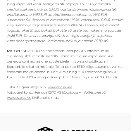
ning vajadusel konsulteerige asjatundjaga.
ESTO AS järelmaksu
krediidi kulukuse määr on 23.63% aastas järgmistel näidistingimustel:
krediidi summa 1490 EUR, kauba/teenuse maksumus 1490 EUR,
sissemakse 0%, fikseeritud intressimäär 11.90%, lepingutasu 0 EUR, krediidi
kogusumma ja tagasimaksete summa 1844.64 EUR eeldusel, et krediit
tagastatakse 24 kuu jooksul igakuiste võrdsete osamaksetena suuruses
76.86 EUR. Tutvu enne lepingu sõlmimist tingimustega ja vajadusel
konsulteeri spetsialistiga. Järelmaksu pakub ja haldab ESTO AS.
MIS ON ESTO?
ESTO on finantsteenuseid pakkuv ettevõte, mille
algusaeg ulatub aastasse 2016. Bränd sai alguse vajadusest uue
generatsiooni makselahenduste järele, mis oleksid sobilikud nii
lõpptarbijale kui ka müüjale. Täna pakub ESTO kõige suuremat valikut
erinevaid makselahendusi Baltikumis ning ESTO partnervõrgustikku
kuulub üle 2600 koostööpartneri ja kaupluse ning üle 300 000 kliendi.
Tutvu tingimustega siin:
www.esto.eu/ee
Vajadusel kontakteeruge ESTO AS töötajaga –
info@esto.ee
või
www.esto.eu/ee
LIVE chat-aknas.