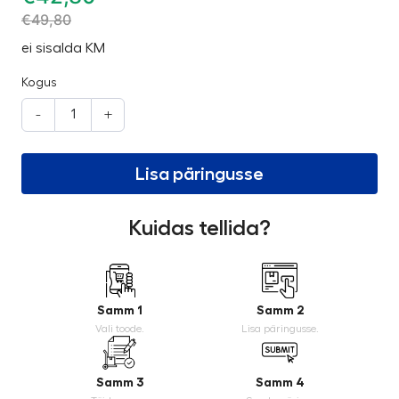
€
49,80
ei sisalda KM
Kogus
-
+
Lisa päringusse
Kuidas tellida?
Samm 1
Samm 2
Vali toode.
Lisa päringusse.
Samm 3
Samm 4