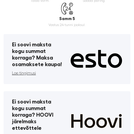
Täida vorm.
Saada päring.
Samm 5
Vastus 24 tunni jooksul.
Ei soovi maksta
kogu summat
korraga? Maksa
osamaksete kaupa!
Loe tingimusi
Ei soovi maksta
kogu summat
korraga? HOOVI
järelmaks
ettevõttele