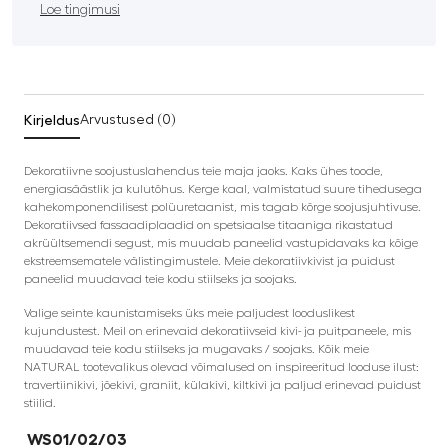
Loe tingimusi
Kirjeldus
Arvustused (0)
Dekoratiivne soojustuslahendus teie maja jaoks. Kaks ühes toode,
energiasäästlik ja kulutõhus. Kerge kaal, valmistatud suure tihedusega
kahekomponendilisest polüuretaanist, mis tagab kõrge soojusjuhtivuse.
Dekoratiivsed fassaadiplaadid on spetsiaalse titaaniga rikastatud
akrüültsemendi segust, mis muudab paneelid vastupidavaks ka kõige
ekstreemsematele välistingimustele. Meie dekoratiivkivist ja puidust
paneelid muudavad teie kodu stiilseks ja soojaks.
Valige seinte kaunistamiseks üks meie paljudest looduslikest
kujundustest. Meil on erinevaid dekoratiivseid kivi- ja puitpaneele, mis
muudavad teie kodu stiilseks ja mugavaks / soojaks. Kõik meie
NATURAL tootevalikus olevad võimalused on inspireeritud looduse ilust:
travertiinikivi, jõekivi, graniit, külakivi, kiltkivi ja paljud erinevad puidust
stiilid.
WS01/02/03