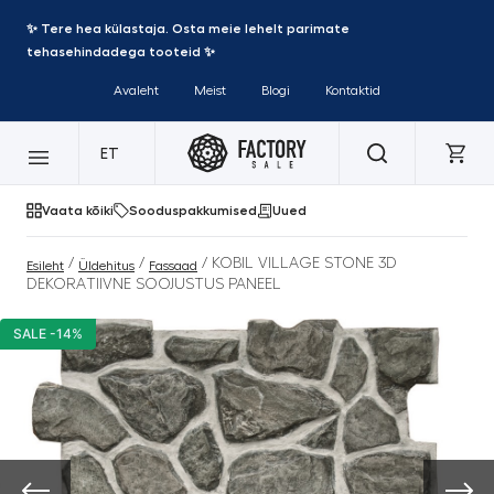
✨ Tere hea külastaja. Osta meie lehelt parimate
tehasehindadega tooteid ✨
Avaleht
Meist
Blogi
Kontaktid
ET
Vaata kõiki
Sooduspakkumised
Uued
/
/
/ KOBIL VILLAGE STONE 3D
Esileht
Üldehitus
Fassaad
DEKORATIIVNE SOOJUSTUS PANEEL
SALE -14%