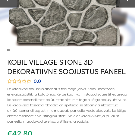
KOBIL VILLAGE STONE 3D
DEKORATIIVNE SOOJUSTUS PANEEL
0.0
Dekoratiivne soojustuslahendus teie maja jaoks. Kaks ühes toode,
energiasäästlik ja kulutõhus. Kerge kaal, valmistatud suure tihedusega
kahekomponendilisest polüuretaanist, mis tagab kõrge soojusjuhtivuse.
Dekoratiivsed fassaadiplaadid on spetsiaalse titaaniga rikastatud
akrüültsemendi segust, mis muudab paneelid vastupidavaks ka kõige
ekstreemsematele välistingimustele. Meie dekoratiivkivist ja puidust
paneelid muudavad teie kodu stiilseks ja soojaks.
€
42,80