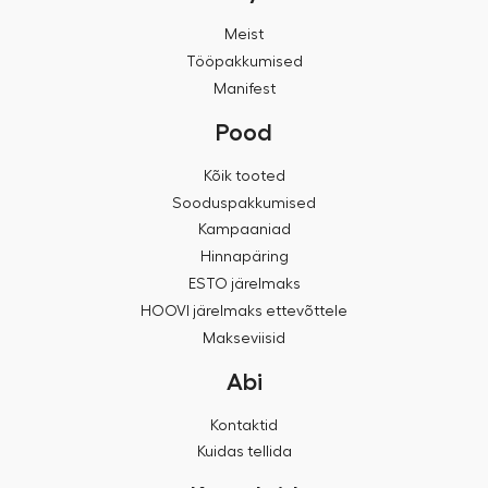
Meist
Tööpakkumised
Manifest
Pood
Kõik tooted
Sooduspakkumised
Kampaaniad
Hinnapäring
ESTO järelmaks
HOOVI järelmaks ettevõttele
Makseviisid
Abi
Kontaktid
Kuidas tellida