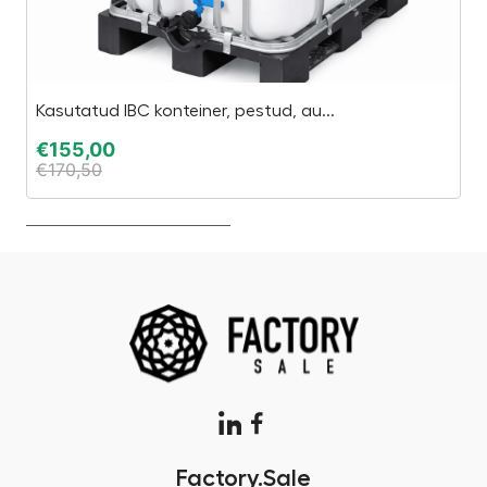
Kasutatud IBC konteiner, pestud, au...
E
€
155,00
€
€
170,50
€
Factory.Sale