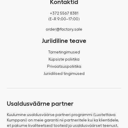
Kontaktid
+372 5567 8381
(E–R 9:00–17:00)
order@factory.sale
Juriidiline teave
Tarnetingimused
Küpsiste poliitika
Privaatsuspoliitika
Juriidilised tingimused
Usaldusväärne partner
Kuulumine usaldusväärse partneri programmi (Luotettava
Kumppani) on meie garantii nii partneritele kui ka klientidele,
et pakume kvaliteetseid tooteid ja usaldusväärset teenust.