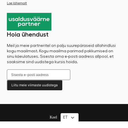
Loe lähemalt
Hoia ühendust
Meil ja meie partneritel on palju suurepäraseid allahindlusi
kogu maailmast. Kogu maailma parimad pakkumised on
sinu käeulatuses. Sisesta oma e-posti aadress allpool, et
saaksime sind uudistega kursis hoida.
Liitu meie viimaste uudistega
Keel
© 2025 Factory Sale – Kõik õigused kaitstud