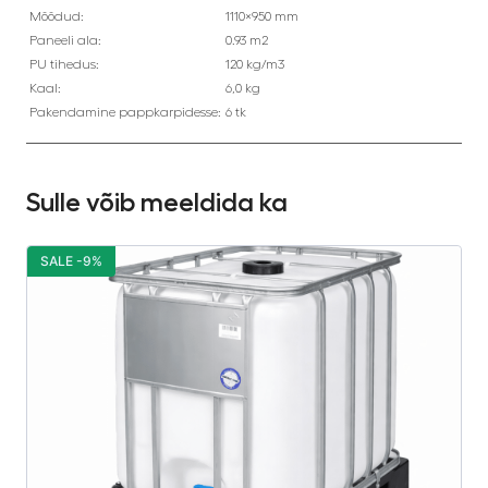
Mõõdud:
1110×950 mm
Paneeli ala:
0.93 m2
PU tihedus:
120 kg/m3
Kaal:
6,0 kg
Pakendamine pappkarpidesse:
6 tk
Sulle võib meeldida ka
SALE -9%
S