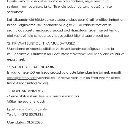
lõpule viimata ja edastasite oma e-posti aadress, registreerunud
reklaamikampaaniaks ja kui Te ei ole loobunud turundussõnumite
saamisest.
Kui isikuandmeid töödeldakse otseturunduse eesmärgil (profileerimine), on
kliendil õigus oma isikuandmete nii algse kui ka edasise töötlemise,
sealhulgas otseturundusega seotud profiilianalüüsi tegemise suhtes igal
ajal vastuväiteid esitada teavitades sellest kliendituge e-posti teel.
12. PRIVAATSUSPOLIITIKA MUUDATUSED
Uuendame privaatsispoliitikat vastavalt kehtivatele õigusaktidele ja
muudatustele. Olulistest muudatustest teavitame Teid veebilehe kaudu või
e-posti teel.
13. VAIDLUSTE LAHENDAMINE
Isikuandmete töötlemisega seotud vaidluste lahendamine toimub emaili
order@factory.sale
vahendusel. Järelevalveasutus on Eesti Andmekaitse
Inspektsioon (info@aki.ee).
14. KONTAKTANMDED
Oleme alati valmis Teie küsimustele vastama.
Võtke meiega ühendust:
Epost:
order@factory.sale
Telefon: +372 55678381
Uuendatud: 01.07.2025