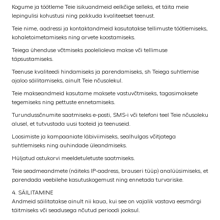
Kogume ja töötleme Teie isikuandmeid eelkõige selleks, et täita meie
lepingulisi kohustusi ning pakkuda kvaliteetset teenust.
Teie nime, aadressi ja kontaktandmeid kasutatakse tellimuste töötlemiseks,
kohaletoimetamiseks ning arvete koostamiseks.
Teiega ühenduse võtmiseks poolelioleva makse või tellimuse
täpsustamiseks.
Teenuse kvaliteedi hindamiseks ja parendamiseks, sh Teiega suhtlemise
ajaloo säilitamiseks, ainult Teie nõusolekul.
Teie makseandmeid kasutame maksete vastuvõtmiseks, tagasimaksete
tegemiseks ning pettuste ennetamiseks.
Turundussõnumite saatmiseks e-posti, SMS-i või telefoni teel Teie nõusoleku
alusel, et tutvustada uusi tooteid ja teenuseid.
Loosimiste ja kampaaniate läbiviimiseks, sealhulgas võitjatega
suhtlemiseks ning auhindade üleandmiseks.
Hüljatud ostukorvi meeldetuletuste saatmiseks.
Teie seadmeandmete (näiteks IP-aadress, brauseri tüüp) analüüsimiseks, et
parendada veebilehe kasutuskogemust ning ennetada turvariske.
4. SÄILITAMINE
Andmeid säilitatakse ainult nii kaua, kui see on vajalik vastava eesmärgi
täitmiseks või seadusega nõutud perioodi jooksul.