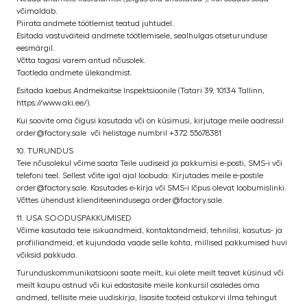
võimaldab.
Piirata andmete töötlemist teatud juhtudel.
Esitada vastuväiteid andmete töötlemisele, sealhulgas otseturunduse
eesmärgil.
Võtta tagasi varem antud nõusolek.
Taotleda andmete ülekandmist.
Esitada kaebus Andmekaitse Inspektsioonile (Tatari 39, 10134 Tallinn,
https://www.aki.ee/).
Kui soovite oma õigusi kasutada või on küsimusi, kirjutage meile aadressil
order@factory.sale või helistage numbril +372 55678381
10. TURUNDUS
Teie nõusolekul võime saata Teile uudiseid ja pakkumisi e-posti, SMS-i või
telefoni teel. Sellest võite igal ajal loobuda: Kirjutades meile e-postile
order@factory.sale. Kasutades e-kirja või SMS-i lõpus olevat loobumislinki.
Võttes ühendust klienditeenindusega order@factory.sale.
11. USA SOODUSPAKKUMISED
Võime kasutada teie isikuandmeid, kontaktandmeid, tehnilisi, kasutus- ja
profiiliandmeid, et kujundada vaade selle kohta, millised pakkumised huvi
võiksid pakkuda.
Turunduskommunikatsiooni saate meilt, kui olete meilt teavet küsinud või
meilt kaupu ostnud või kui edastasite meile konkursil osaledes oma
andmed, tellisite meie uudiskirja, lisasite tooteid ostukorvi ilma tehingut