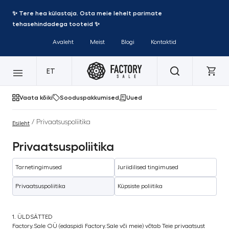
✨ Tere hea külastaja. Osta meie lehelt parimate
tehasehindadega tooteid ✨
Avaleht
Meist
Blogi
Kontaktid
ET
Vaata kõiki
Sooduspakkumised
Uued
/ Privaatsuspoliitika
Esileht
Privaatsuspoliitika
Tarnetingimused
Juriidilised tingimused
Privaatsuspoliitika
Küpsiste poliitika
1. ÜLDSÄTTED
Factory.Sale OÜ (edaspidi Factory.Sale või meie) võtab Teie privaatsust