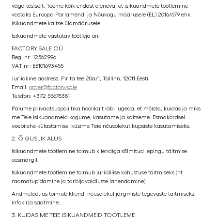
väga tõsiselt. Teeme kõik endast oleneva, et isikuandmete töötlemine
vastaks Euroopa Parlamendi ja Nõukogu määrusele (EL) 2016/679 ehk
isikuandmete kaitse üldmäärusele.
Isikuandmete vastutav töötleja on:
FACTORY.SALE OÜ
Reg. nr: 12562996
VAT nr: EE101693455
Juriidiline aadress: Pirita tee 20a/1, Tallinn, 12011 Eesti
Email:
order@factory.sale
Telefon: +372 55678381
Palume privaatsuspoliitika hoolikalt läbi lugeda, et mõista, kuidas ja miks
me Teie isikuandmeid kogume, kasutame ja kaitseme. Esmakordsel
veebilehe külastamisel küsime Teie nõusolekut küpsiste kasutamiseks.
2. ÕIGUSLIK ALUS
Isikuandmete töötlemine toimub kliendiga sõlmitud lepingu täitmise
eesmärgil.
Isikuandmete töötlemine toimub juriidilise kohustuse täitmiseks (nt
raamatupidamine ja tarbijavaidluste lahendamine).
Andmetöötlus toimub kliendi nõusolekul järgmiste tegevuste täitmiseks:
infokirja saatmine.
3. KUIDAS ME TEIE ISIKUANDMEID TÖÖTLEME