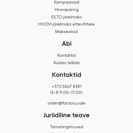
Kampaaniad
Hinnapäring
ESTO järelmaks
HOOVI järelmaks ettevõttele
Makseviisid
Abi
Kontaktid
Kuidas tellida
Kontaktid
+372 5567 8381
(E–R 9:00–17:00)
order@factory.sale
Juriidiline teave
Tarnetingimused