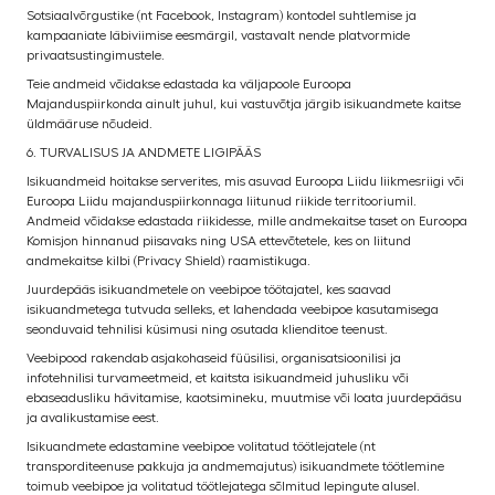
Sotsiaalvõrgustike (nt Facebook, Instagram) kontodel suhtlemise ja
kampaaniate läbiviimise eesmärgil, vastavalt nende platvormide
privaatsustingimustele.
Teie andmeid võidakse edastada ka väljapoole Euroopa
Majanduspiirkonda ainult juhul, kui vastuvõtja järgib isikuandmete kaitse
üldmääruse nõudeid.
6. TURVALISUS JA ANDMETE LIGIPÄÄS
Isikuandmeid hoitakse serverites, mis asuvad Euroopa Liidu liikmesriigi või
Euroopa Liidu majanduspiirkonnaga liitunud riikide territooriumil.
Andmeid võidakse edastada riikidesse, mille andmekaitse taset on Euroopa
Komisjon hinnanud piisavaks ning USA ettevõtetele, kes on liitund
andmekaitse kilbi (Privacy Shield) raamistikuga.
Juurdepääs isikuandmetele on veebipoe töötajatel, kes saavad
isikuandmetega tutvuda selleks, et lahendada veebipoe kasutamisega
seonduvaid tehnilisi küsimusi ning osutada klienditoe teenust.
Veebipood rakendab asjakohaseid füüsilisi, organisatsioonilisi ja
infotehnilisi turvameetmeid, et kaitsta isikuandmeid juhusliku või
ebaseadusliku hävitamise, kaotsimineku, muutmise või loata juurdepääsu
ja avalikustamise eest.
Isikuandmete edastamine veebipoe volitatud töötlejatele (nt
transporditeenuse pakkuja ja andmemajutus) isikuandmete töötlemine
toimub veebipoe ja volitatud töötlejatega sõlmitud lepingute alusel.