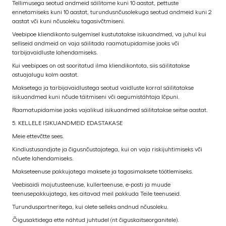
Tellimusega seotud andmeid säilitame kuni 10 aastat, pettuste
ennetamiseks kuni 10 aastat, turundusnõusolekuga seotud andmeid kuni 2
aastat või kuni nõusoleku tagasivõtmiseni.
Veebipoe kliendikonto sulgemisel kustutatakse isikuandmed, va juhul kui
selliseid andmeid on vaja säilitada raamatupidamise jaoks või
tarbijavaidluste lahendamiseks.
Kui veebipoes on ost sooritatud ilma kliendikontota, siis säilitatakse
ostuajalugu kolm aastat.
Maksetega ja tarbijavaidlustega seotud vaidluste korral säilitatakse
isikuandmed kuni nõude täitmiseni või aegumistähtaja lõpuni.
Raamatupidamise jaoks vajalikud isikuandmed säilitatakse seitse aastat.
5. KELLELE ISIKUANDMEID EDASTAKASE
Meie ettevõtte sees.
Kindlustusandjate ja õigusnõustajatega, kui on vaja riskijuhtimiseks või
nõuete lahendamiseks.
Makseteenuse pakkujatega maksete ja tagasimaksete töötlemiseks.
Veebisaidi majutusteenuse, kullerteenuse, e-posti ja muude
teenusepakkujatega, kes aitavad meil pakkuda Teile teenuseid.
Turunduspartneritega, kui olete selleks andnud nõusoleku.
Õigusaktidega ette nähtud juhtudel (nt õiguskaitseorganitele).