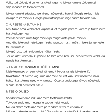
Volitatud töötlejaid on kohustatud tagama isikuandmete töötlemisel
asjakohased kaitsemeetmed.
Isikuandmeid edastatakse kliendi nõusoleku korral Google reklaamide
isikupärastamiseks. Google privaatsuspoliitikaga saate tutvuda siin.
7. KÜPSISTE KASUTAMINE
Kasutame oma veebilehel küpsiseid, et tagada parem, kiirem ja turvalisem
kasutuskogemus:
Veebilehe toimimise tagamiseks ja mugavuste pakkumiseks.
Analüütiliste andmete kogumiseks kasutusmustri mõistmiseks ja teenuste
täiustamiseks.
Isikupärastatud reklaamide näitamiseks.
Teil on alati võimalik küpsiseid hallata oma brauseri seadetes või keelduda
nende kasutamisest.
8. LASTE ISIKUANDMETE TÖÖTLEMINE
Meie teenused on suunatud vähemalt 14-aastastele isikutele. Kui
tuvastame, et oleme kogunud andmeid sellest vanusest noorema isiku
kohta, kustutame need viivitamata. Otseturundusega võivad nõustuda
ainult üle 18-aastased isikud.
9. TEIE ÕIGUSED
Saada teavet oma isikuandmete töötlemise kohta.
Tutvuda enda andmetega ja saada neist koopia.
Nõuda ebatäpsete andmete parandamist või täiendamist.
Nõuda andmete kustutamist („õigus olla unustatud“), kui seadus seda