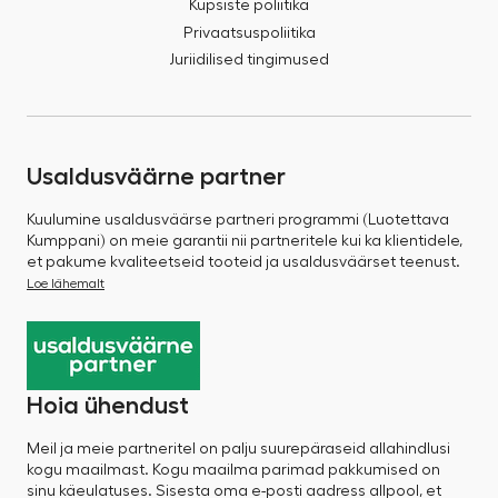
Küpsiste poliitika
Privaatsuspoliitika
Juriidilised tingimused
Usaldusväärne partner
Kuulumine usaldusväärse partneri programmi (Luotettava
Kumppani) on meie garantii nii partneritele kui ka klientidele,
et pakume kvaliteetseid tooteid ja usaldusväärset teenust.
Loe lähemalt
Hoia ühendust
Meil ja meie partneritel on palju suurepäraseid allahindlusi
kogu maailmast. Kogu maailma parimad pakkumised on
sinu käeulatuses. Sisesta oma e-posti aadress allpool, et