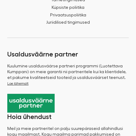
Küpsiste poliitika
Privaatsuspoliitika
Juriidilised tingimused
Usaldusväärne partner
Kuulumine usaldusväärse partneri programmi (Luotettava
Kumppani) on meie garantii nii partneritele kui ka klientidele,
et pakume kvaliteetseid tooteid ja usaldusväärset teenust.
Loe lähemalt
Hoia ühendust
Meil ja meie partneritel on palju suurepäraseid allahindlusi
kogu maailmast. Kogu maailma parimad pakkumised on