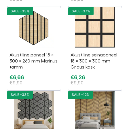
SALE -33%
SALE -37%
Akustiline paneel 18 ×
Akustiline seinapaneel
300 × 260 mm Marinus
18 × 300 × 300 mm
tamm
Gridus kask
€
6,66
€
6,26
€
9,90
€
9,90
SALE -33%
SALE -12%