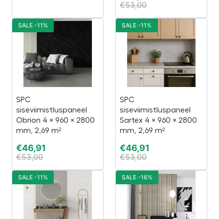
€
53,00
SALE -11%
SALE -11%
SPC
SPC
siseviimistluspaneel
siseviimistluspaneel
Obrion 4 × 960 × 2800
Sartex 4 × 960 × 2800
mm, 2,69 m²
mm, 2,69 m²
€
46,91
€
46,91
€
53,00
€
53,00
SALE -11%
SALE -16%