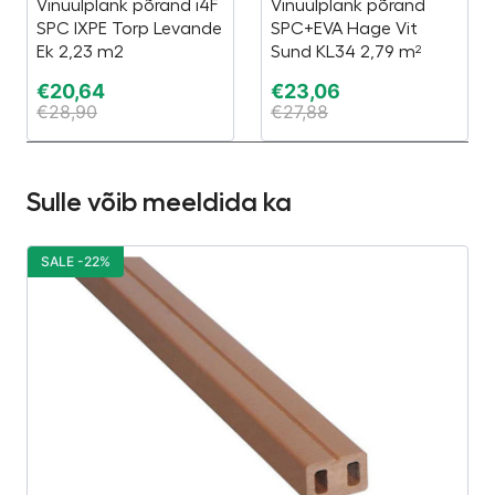
Vinüülplank põrand i4F
Vinüülplank põrand
SPC IXPE Torp Levande
SPC+EVA Hage Vit
Ek 2,23 m2
Sund KL34 2,79 m²
€
20,64
€
23,06
€
28,90
€
27,88
Sulle võib meeldida ka
SALE -22%
S