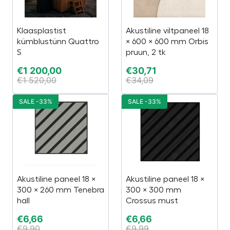
Klaasplastist
Akustiline viltpaneel 18
kümblustünn Quattro
× 600 × 600 mm Orbis
S
pruun, 2 tk
€
1 200,00
€
30,71
€
1 520,00
€
34,09
SALE -33%
SALE -33%
Akustiline paneel 18 ×
Akustiline paneel 18 ×
300 × 260 mm Tenebra
300 × 300 mm
hall
Crossus must
€
6,66
€
6,66
€
9,90
€
9,99