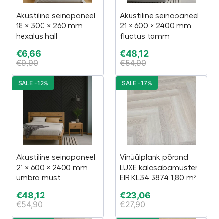
Akustiline seinapaneel
Akustiline seinapaneel
18 × 300 × 260 mm
21 × 600 × 2400 mm
hexalus hall
fluctus tamm
€
6,66
€
48,12
€
9,90
€
54,90
SALE -12%
SALE -17%
Akustiline seinapaneel
Vinüülplank põrand
21 × 600 × 2400 mm
LUXE kalasabamuster
umbra must
EIR KL34 3874 1,80 m²
€
48,12
€
23,06
€
54,90
€
27,90