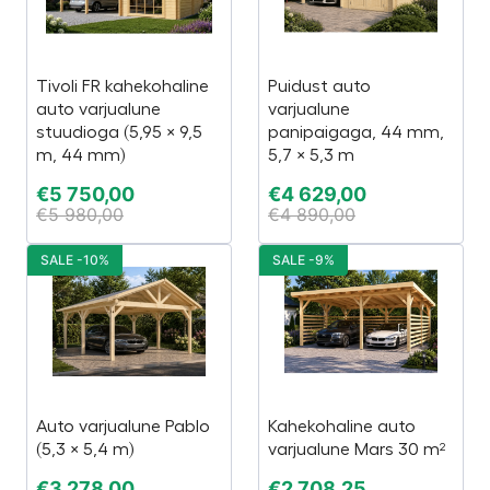
Tivoli FR kahekohaline
Puidust auto
auto varjualune
varjualune
stuudioga (5,95 × 9,5
panipaigaga, 44 mm,
m, 44 mm)
5,7 × 5,3 m
€
5 750,00
€
4 629,00
€
5 980,00
€
4 890,00
SALE -10%
SALE -9%
Auto varjualune Pablo
Kahekohaline auto
(5,3 × 5,4 m)
varjualune Mars 30 m²
€
3 278,00
€
2 708,25