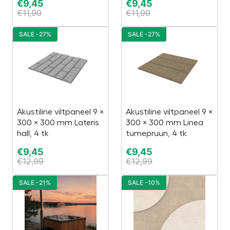
€
9,45
€
9,45
€
11,90
€
11,90
SALE -27%
SALE -27%
Akustiline viltpaneel 9 ×
Akustiline viltpaneel 9 ×
300 × 300 mm Lateris
300 × 300 mm Linea
hall, 4 tk
tumepruun, 4 tk
€
9,45
€
9,45
€
12,99
€
12,99
SALE -21%
SALE -10%