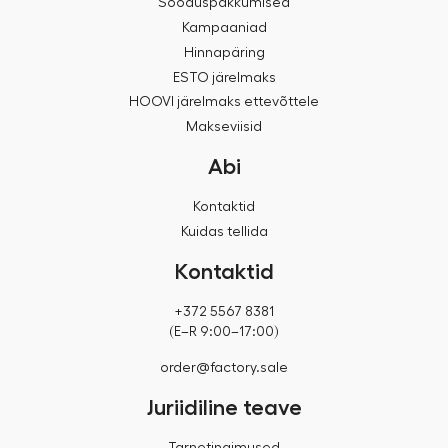
Sooduspakkumised
Kampaaniad
Hinnapäring
ESTO järelmaks
HOOVI järelmaks ettevõttele
Makseviisid
Abi
Kontaktid
Kuidas tellida
Kontaktid
+372 5567 8381
(E–R 9:00–17:00)
order@factory.sale
Juriidiline teave
Tarnetingimused