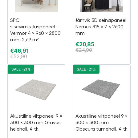
SPC
Järnvik 3D seinapaneel
siseviimistluspaneel
Nemus 315 × 7 × 2600
Vermor 4 × 960 × 2800
mm
mm, 2,69 m²
€
20,85
€
24,90
€
46,91
€
52,90
SALE -21%
SALE -21%
Akustiline viltpaneel 9 ×
Akustiline viltpaneel 9 ×
300 × 300 mm Gravus
300 × 300 mm
helehall, 4 tk
Obscura tumehall, 4 tk