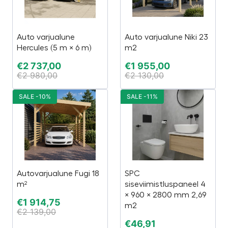
Auto varjualune
Auto varjualune Niki 23
Hercules (5 m × 6 m)
m2
€
2 737,00
€
1 955,00
€
2 980,00
€
2 130,00
SALE -10%
SALE -11%
Autovarjualune Fugi 18
SPC
m²
siseviimistluspaneel 4
× 960 × 2800 mm 2,69
€
1 914,75
m2
€
2 139,00
€
46,91