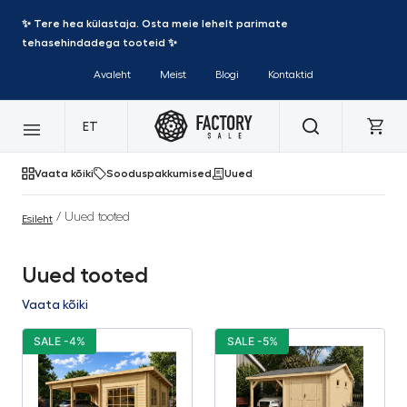
✨ Tere hea külastaja. Osta meie lehelt parimate
tehasehindadega tooteid ✨
Avaleht
Meist
Blogi
Kontaktid
ET
Vaata kõiki
Sooduspakkumised
Uued
/ Uued tooted
Esileht
Uued tooted
Vaata kõiki
SALE -4%
SALE -5%