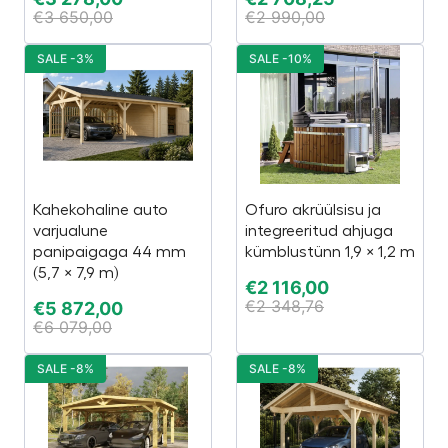
€
3 650,00
€
2 990,00
SALE -3%
SALE -10%
Kahekohaline auto
Ofuro akrüülsisu ja
varjualune
integreeritud ahjuga
panipaigaga 44 mm
kümblustünn 1,9 × 1,2 m
(5,7 × 7,9 m)
€
2 116,00
€
2 348,76
€
5 872,00
€
6 079,00
SALE -8%
SALE -8%