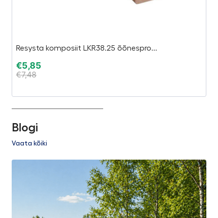
Ta
Resysta komposiit LKR38.25 õõnespro...
“
€
5,85
€
7,48
€
€
Blogi
Vaata kõiki