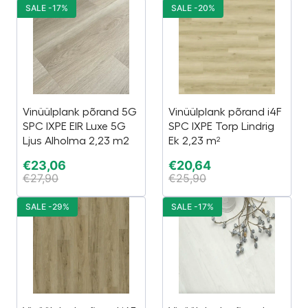
SALE -17%
SALE -20%
Vinüülplank põrand 5G
Vinüülplank põrand i4F
SPC IXPE EIR Luxe 5G
SPC IXPE Torp Lindrig
Ljus Alholma 2,23 m2
Ek 2,23 m²
€
23,06
€
20,64
€
27,90
€
25,90
SALE -29%
SALE -17%