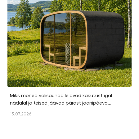
Miks mõned välisaunad leiavad kasutust igal
Ka
nädalal ja teised jäävad pärast jaanipäeva...
et
13.07.2026
13