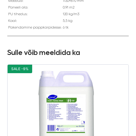
Mõõdud:
1130×870 mm
Paneeli ala:
0.91 m2
PU tihedus:
120 kg/m3
Kaal:
5,5 kg
Pakendamine pappkarpidesse:
6 tk
Sulle võib meeldida ka
SALE -9%
S