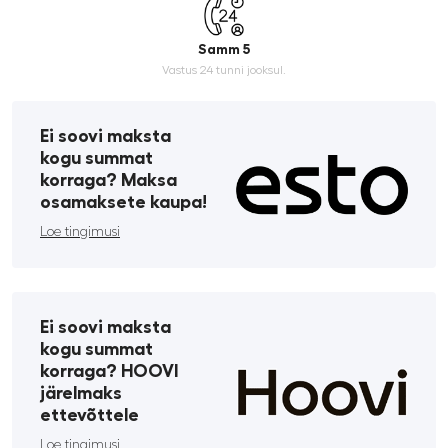
Samm 5
Vastus 24 tunni jooksul.
Ei soovi maksta
kogu summat
korraga? Maksa
osamaksete kaupa!
Loe tingimusi
Ei soovi maksta
kogu summat
korraga? HOOVI
järelmaks
ettevõttele
Loe tingimusi