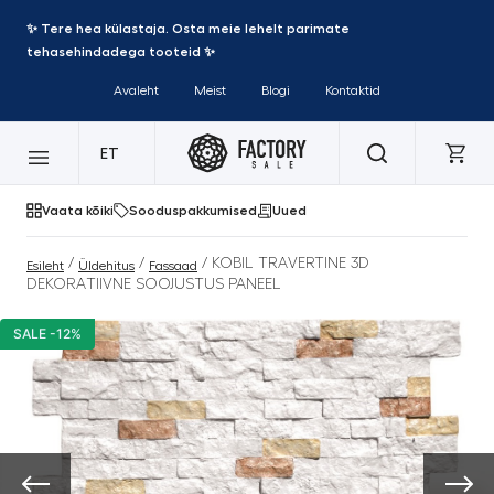
✨ Tere hea külastaja. Osta meie lehelt parimate
tehasehindadega tooteid ✨
Avaleht
Meist
Blogi
Kontaktid
ET
Vaata kõiki
Sooduspakkumised
Uued
/
/
/ KOBIL TRAVERTINE 3D
Esileht
Üldehitus
Fassaad
DEKORATIIVNE SOOJUSTUS PANEEL
SALE -12%