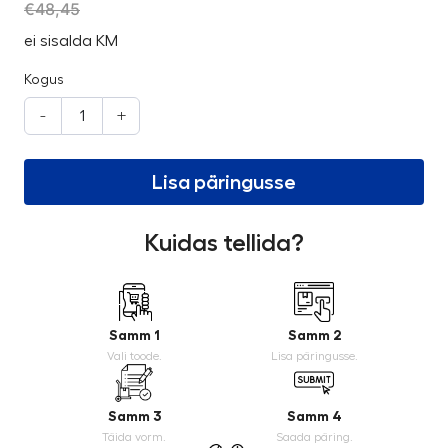
€
48,45
ei sisalda KM
Kogus
-
+
Lisa päringusse
Kuidas tellida?
Samm 1
Samm 2
Vali toode.
Lisa päringusse.
Samm 3
Samm 4
Täida vorm.
Saada päring.