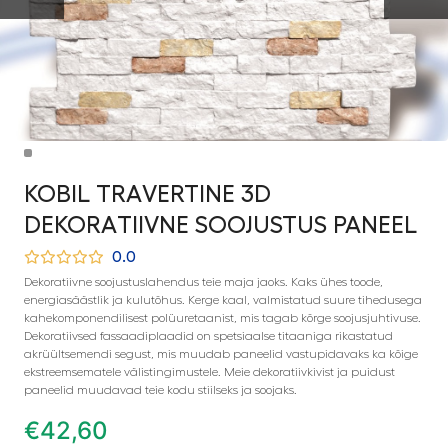
KOBIL TRAVERTINE 3D
DEKORATIIVNE SOOJUSTUS PANEEL
0.0
Dekoratiivne soojustuslahendus teie maja jaoks. Kaks ühes toode,
energiasäästlik ja kulutõhus. Kerge kaal, valmistatud suure tihedusega
kahekomponendilisest polüuretaanist, mis tagab kõrge soojusjuhtivuse.
Dekoratiivsed fassaadiplaadid on spetsiaalse titaaniga rikastatud
akrüültsemendi segust, mis muudab paneelid vastupidavaks ka kõige
ekstreemsematele välistingimustele. Meie dekoratiivkivist ja puidust
paneelid muudavad teie kodu stiilseks ja soojaks.
€
42,60