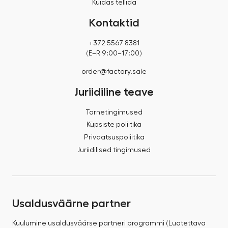
Kuidas tellida
Kontaktid
+372 5567 8381
(E–R 9:00–17:00)
order@factory.sale
Juriidiline teave
Tarnetingimused
Küpsiste poliitika
Privaatsuspoliitika
Juriidilised tingimused
Usaldusväärne partner
Kuulumine usaldusväärse partneri programmi (Luotettava