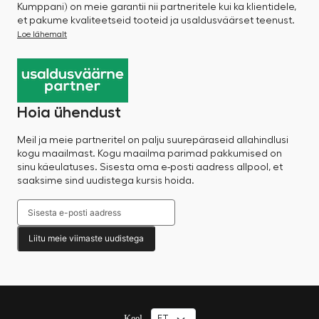
Kumppani) on meie garantii nii partneritele kui ka klientidele,
et pakume kvaliteetseid tooteid ja usaldusväärset teenust.
Loe lähemalt
Hoia ühendust
Meil ja meie partneritel on palju suurepäraseid allahindlusi
kogu maailmast. Kogu maailma parimad pakkumised on
sinu käeulatuses. Sisesta oma e-posti aadress allpool, et
saaksime sind uudistega kursis hoida.
Liitu meie viimaste uudistega
Keel