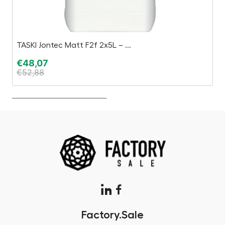
TASKI Jontec Matt F2f 2x5L – ...
Ti
€
48,07
€
€
52,88
€
Factory.Sale