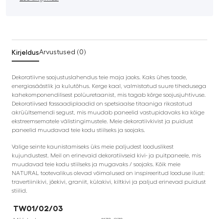
Kirjeldus
Arvustused (0)
Dekoratiivne soojustuslahendus teie maja jaoks. Kaks ühes toode,
energiasäästlik ja kulutõhus. Kerge kaal, valmistatud suure tihedusega
kahekomponendilisest polüuretaanist, mis tagab kõrge soojusjuhtivuse.
Dekoratiivsed fassaadiplaadid on spetsiaalse titaaniga rikastatud
akrüültsemendi segust, mis muudab paneelid vastupidavaks ka kõige
ekstreemsematele välistingimustele. Meie dekoratiivkivist ja puidust
paneelid muudavad teie kodu stiilseks ja soojaks.
Valige seinte kaunistamiseks üks meie paljudest looduslikest
kujundustest. Meil on erinevaid dekoratiivseid kivi- ja puitpaneele, mis
muudavad teie kodu stiilseks ja mugavaks / soojaks. Kõik meie
NATURAL tootevalikus olevad võimalused on inspireeritud looduse ilust:
travertiinikivi, jõekivi, graniit, külakivi, kiltkivi ja paljud erinevad puidust
stiilid.
TW01/02/03