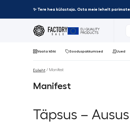
✨ Tere hea külastaja. Osta meie lehelt parima
Vaata kõiki
Sooduspakkumised
Uued
/ Manifest
Esileht
Manifest
Täpsus – Ausus