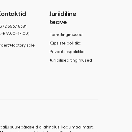
Kontaktid
Juriidiline
teave
372 5567 8381
E–R 9:00–17:00)
Tarnetingimused
Küpsiste poliitika
rder@factory.sale
Privaatsuspoliitika
Juriidilised tingimused
 palju suurepäraseid allahindlusi kogu maailmast.