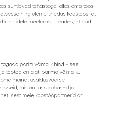
 kes suhtlevad tehastega, olles oma töös
protsesse ning oleme tihedas koostöös, et
 klientidele meelerahu, teades, et nad
a tagada parim võimalik hind – see
ja tooted on alati parima võimaliku
da oma mainet usaldusväärse
enuseid, mis on taskukohased ja
suhet, sest meie koostööpartnerid on