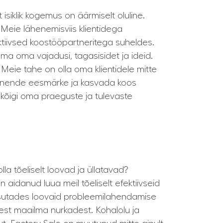
isiklik kogemus on äärmiselt oluline.
Meie lähenemisviis klientidega
aktiivsed koostööpartneritega suheldes.
ma oma vajadusi, tagasisidet ja ideid.
Meie tahe on olla oma klientidele mitte
da nende eesmärke ja kasvada koos
kõigi oma praeguste ja tulevaste
a tõeliselt loovad ja üllatavad?
 aidanud luua meil tõeliselt efektiivseid
asutades loovaid probleemilahendamise
st maailma nurkadest. Kohalolu ja