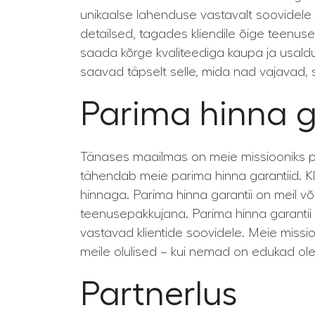
unikaalse lahenduse vastavalt soovidele 
detailsed, tagades kliendile õige teenuse
saada kõrge kvaliteediga kaupa ja usald
saavad täpselt selle, mida nad vajavad
Parima hinna g
Tänases maailmas on meie missiooniks pakk
tähendab meie parima hinna garantiid. Kl
hinnaga. Parima hinna garantii on meil 
teenusepakkujana. Parima hinna garanti
vastavad klientide soovidele. Meie missi
meile olulised – kui nemad on edukad o
Partnerlus