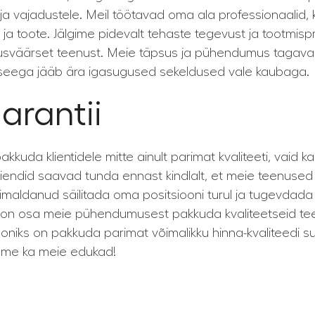
ja vajadustele. Meil töötavad oma ala professionaalid,
 ja toote. Jälgime pidevalt tehaste tegevust ja tootmis
usväärset teenust. Meie täpsus ja pühendumus tagavad
, seega jääb ära igasugused sekeldused vale kaubaga.
arantii
uda klientidele mitte ainult parimat kvaliteeti, vaid k
iendid saavad tunda ennast kindlalt, et meie teenused 
võimaldanud säilitada oma positsiooni turul ja tugevda
i on osa meie pühendumusest pakkuda kvaliteetseid te
ooniks on pakkuda parimat võimalikku hinna-kvaliteedi 
leme ka meie edukad!