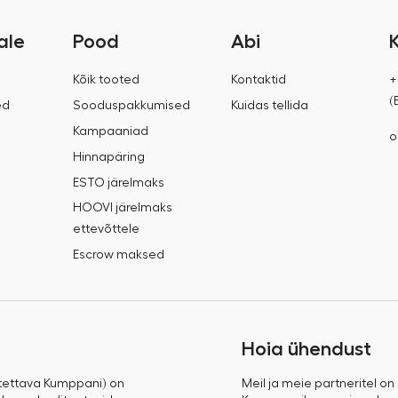
ale
Pood
Abi
Kõik tooted
Kontaktid
+
(
ed
Sooduspakkumised
Kuidas tellida
Kampaaniad
o
Hinnapäring
ESTO järelmaks
HOOVI järelmaks
ettevõttele
Escrow maksed
Hoia ühendust
tettava Kumppani) on
Meil ja meie partneritel on