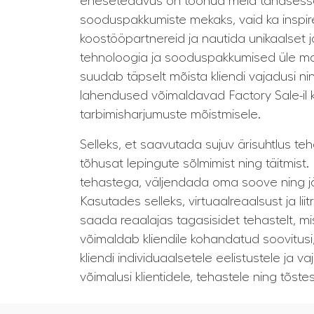
eneseteadvus on toonud meid tänasesse 
sooduspakkumiste mekaks, vaid ka inspire
koostööpartnereid ja nautida unikaalset 
tehnoloogia ja sooduspakkumised üle maa
suudab täpselt mõista kliendi vajadusi n
lahendused võimaldavad Factory Sale-il 
tarbimisharjumuste mõistmisele.
Selleks, et saavutada sujuv ärisuhtlus te
tõhusat lepingute sõlmimist ning täitmist
tehastega, väljendada oma soove ning j
Kasutades selleks, virtuaalreaalsust ja l
saada reaalajas tagasisidet tehastelt, mi
võimaldab kliendile kohandatud soovitusi
kliendi individuaalsetele eelistustele ja 
võimalusi klientidele, tehastele ning tõst