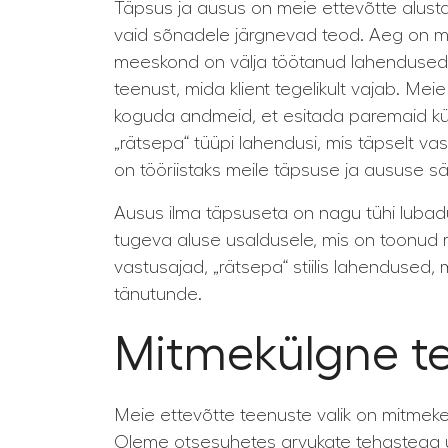
Täpsus ja ausus on meie ettevõtte alust
vaid sõnadele järgnevad teod. Aeg on meil
meeskond on välja töötanud lahendused 
teenust, mida klient tegelikult vajab. Me
koguda andmeid, et esitada paremaid küs
„rätsepa“ tüüpi lahendusi, mis täpselt va
on tööriistaks meile täpsuse ja aususe sä
Ausus ilma täpsuseta on nagu tühi lubad
tugeva aluse usaldusele, mis on toonud m
vastusajad, „rätsepa“ stiilis lahendused
tänutunde.
Mitmekülgne te
Meie ettevõtte teenuste valik on mitmeke
Oleme otsesuhetes arvukate tehastega ül