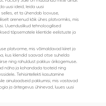
 Factory Sale on muutunud mitte ainult
 uusi ideid, leida uusi
 selles, et ta ühendab loovuse,
selt arenenud kõik ühes platvormiks, mis
si. Uuenduslikud tehnoloogilised
sed täpsematele klientide eelistuste ja
use platvorme, mis võimaldavad kiiret ja
nna, kus kliendid saavad otse suhelda
rse ning rahuldust pakkuv ärikogemuse.
avad näha ja kohandada tooteid ning
sidele. Tehisintellekti kasutamine
sile ainulaadseid pakkumisi, mis vastavad
oogia ja äritegevus ühinevad, luues uusi