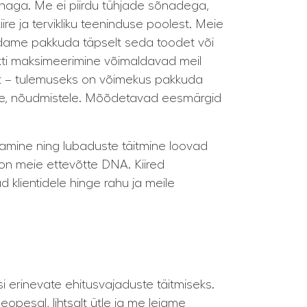
naga. Me ei piirdu tühjade sõnadega,
re ja tervikliku teeninduse poolest. Meie
dame pakkuda täpselt seda toodet või
lekti maksimeerimine võimaldavad meil
st – tulemuseks on võimekus pakkuda
stele, nõudmistele. Mõõdetavad eesmärgid
damine ning lubaduste täitmine loovad
on meie ettevõtte DNA. Kiired
klientidele hinge rahu ja meile
i erinevate ehitusvajaduste täitmiseks.
esal, lihtsalt ütle ja me leiame