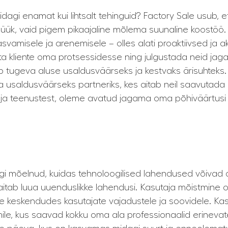
gi enamat kui lihtsalt tehinguid? Factory Sale usub, et 
müük, vaid pigem pikaajaline mõlema suunaline koostöö. 
svamisele ja arenemisele – olles alati proaktiivsed ja 
ta kliente oma protsessidesse ning julgustada neid jaga
b tugeva aluse usaldusväärseks ja kestvaks ärisuhteks. 
 ka usaldusväärseks partneriks, kes aitab neil saavuta
ja teenustest, oleme avatud jagama oma põhiväärtusi 
i mõelnud, kuidas tehnoloogilised lahendused võivad oll
aitab luua uuenduslikke lahendusi. Kasutaja mõistmine on
e keskendudes kasutajate vajadustele ja soovidele. K
e, kus saavad kokku oma ala professionaalid erinevate