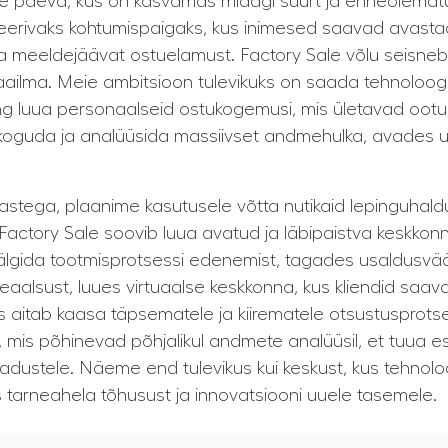
päeva, kus on kasvamas midagi suurt ja enneolematut.
erivaks kohtumispaigaks, kus inimesed saavad avastada
ja meeldejäävat ostuelamust. Factory Sale võlu seisneb
ilma. Meie ambitsioon tulevikuks on saada tehnoloogili
ing luua personaalseid ostukogemusi, mis ületavad ootu
koguda ja analüüsida massiivset andmehulka, avades uk
hastega, plaanime kasutusele võtta nutikaid lepinguhald
. Factory Sale soovib luua avatud ja läbipaistva keskko
älgida tootmisprotsessi edenemist, tagades usaldusvää
iitreaalsust, luues virtuaalse keskkonna, kus kliendid sa
s aitab kaasa täpsematele ja kiirematele otsustusprotses
, mis põhinevad põhjalikul andmete analüüsil, et tuua e
vajadustele. Näeme end tulevikus kui keskust, kus tehnol
es tarneahela tõhusust ja innovatsiooni uuele tasemele.