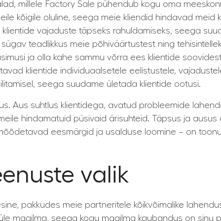
alad, millele Factory Sale pühendub kogu oma meeskon
e kõigile oluline, seega meie kliendid hindavad meid kii
klientide vajaduste täpseks rahuldamiseks, seega suu
ie sügav teadlikkus meie põhiväärtustest ning tehisintel
imusi ja olla kahe sammu võrra ees klientide soovide
stavad klientide individuaalsetele eelistustele, vajadu
ilitamisel, seega suudame ületada klientide ootusi.
us. Aus suhtlus klientidega, avatud probleemide lahen
eile hindamatuid püsivaid ärisuhteid. Täpsus ja ausus 
, mõõdetavad eesmärgid ja usalduse loomine – on toonud 
enuste valik
sine, pakkudes meie partneritele kõikvõimalike lahendus
e maailma, seega kogu maailma kaubandus on sinu peop