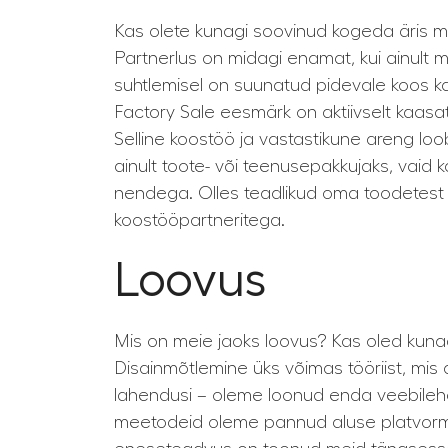
Kas olete kunagi soovinud kogeda äris mida
Partnerlus on midagi enamat, kui ainult 
suhtlemisel on suunatud pidevale koos ka
Factory Sale eesmärk on aktiivselt kaasa
Selline koostöö ja vastastikune areng loo
ainult toote- või teenusepakkujaks, vaid
nendega. Olles teadlikud oma toodetest 
koostööpartneritega.
Loovus
Mis on meie jaoks loovus? Kas oled kunag
Disainmõtlemine üks võimas tööriist, mis 
lahendusi – oleme loonud enda veebileh
meetodeid oleme pannud aluse platvormil