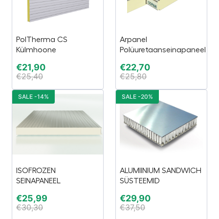
PolTherma CS
Arpanel
Külmhoone
Polüuretaanseinapaneel
€
21,90
€
22,70
€
25,40
€
25,80
SALE -14%
SALE -20%
ISOFROZEN
ALUMIINIUM SANDWICH
SEINAPANEEL
SÜSTEEMID
€
25,99
€
29,90
€
30,30
€
37,50