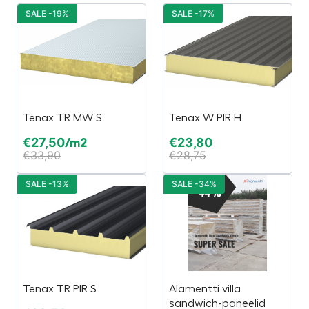
SALE -19%
SALE -17%
Tenax TR MW S
Tenax W PIR H
€
27,50
€
23,80
/m2
€
33,90
€
28,75
SALE -13%
SALE -34%
Tenax TR PIR S
Alamentti villa
sandwich-paneelid