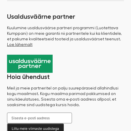
Usaldusväärne partner
Kuulumine usaldusväärse partneri programmi (Luotettava
Kumppani) on meie garantii nii partneritele kui ka klientidele,
et pakume kvaliteetseid tooteid ja usaldusväärset teenust.
Loe lähemalt
Hoia ühendust
Meil ja meie partneritel on palju suurepäraseid allahindlusi
kogu maailmast. Kogu maailma parimad pakkumised on
sinu käeulatuses. Sisesta oma e-posti aadress allpool, et
saaksime sind uudistega kursis hoida.
Liitu meie viimaste uudistega