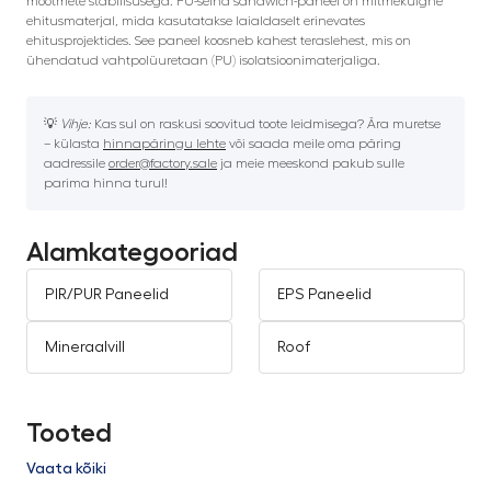
mõõtmete stabiilsusega. PU-seina sandwich-paneel on mitmekülgne
ehitusmaterjal, mida kasutatakse laialdaselt erinevates
ehitusprojektides. See paneel koosneb kahest teraslehest, mis on
ühendatud vahtpolüuretaan (PU) isolatsioonimaterjaliga.
💡
Vihje:
Kas sul on raskusi soovitud toote leidmisega? Ära muretse
– külasta
hinnapäringu lehte
või saada meile oma päring
aadressile
order@factory.sale
ja meie meeskond pakub sulle
parima hinna turul!
Alamkategooriad
PIR/PUR Paneelid
EPS Paneelid
Mineraalvill
Roof
Tooted
Vaata kõiki