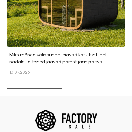
Miks mõned välisaunad leiavad kasutust igal
Ka
nädalal ja teised jäävad pärast jaanipäeva...
et
13.07.2026
13