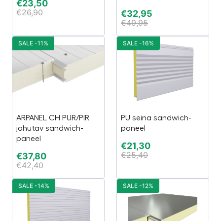
€
23,50
€
26,90
€
32,95
€
49,95
SALE -11%
SALE -16%
ARPANEL CH PUR/PIR
PU seina sandwich-
jahutav sandwich-
paneel
paneel
€
21,30
€
25,40
€
37,80
€
42,40
SALE -14%
SALE -12%