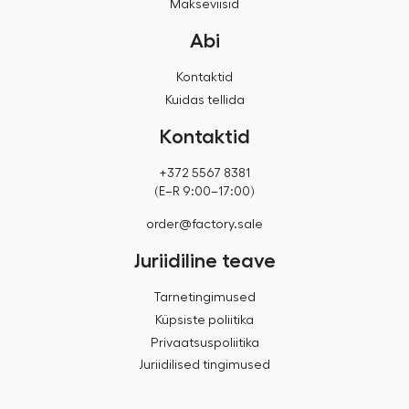
Makseviisid
Abi
Kontaktid
Kuidas tellida
Kontaktid
+372 5567 8381
(E–R 9:00–17:00)
order@factory.sale
Juriidiline teave
Tarnetingimused
Küpsiste poliitika
Privaatsuspoliitika
Juriidilised tingimused