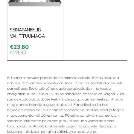
SEINAPANEELID
VAHTTUUMAGA
€
23,80
€
29,90
PU-seina sandwich-paneelidel on mitmeid eeliseid. Esiteks pakuvad
nad suurepärast soojusisolatsiooni tänu PU-vahtu täidetud õõnsusele
paneeli sees. See aitab vähendada soojuskadusid ning tagab
energiatõhususe. Teiseks, PU-seina sandwich-paneelid on kerged, kuid
samas vastupidavad. See teeb nende paigaldamise kiireks ja lihtsaks
ning annab hoonele tugeva struktuuri. Paneelidel on ka hea
heliisolatsioonivõime, mis aitab vähendada väliseid mürasid ja tagab
mugavama elu- või töökeskkonna. PU-seina sandwich- paneelid on
saadaval erinevates paksustes ja suurustes, mis võimaldab neid
kohandada vastavalt konkreetsele projekti vajadusele. Neid saab
kasutada nii siseseinte kui ka välimiste seinakatetena.