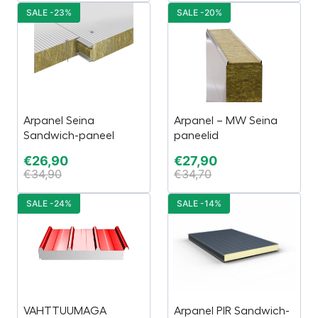
SALE -23%
SALE -20%
Arpanel Seina
Arpanel – MW Seina
Sandwich-paneel
paneelid
€
26,90
€
27,90
€
34,90
€
34,70
SALE -24%
SALE -14%
VAHTTUUMAGA
Arpanel PIR Sandwich-