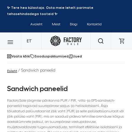
✨ Tere hea külastaja. Osta meie lehelt parimate
tehasehindadega tooteid ✨
Avaleht
Meist
Blogi
Kontaktid
ET
Vaata kõiki
Sooduspakkumised
Uued
/ Sandwich paneelid
Esileht
Sandwich paneelid
Factory.Sale järgmise põlvkonna PUR / PIR, -villa -ja EPS-sandwich-
paneelid tagavad suurepärase soojus -ja heliisolatsiooni. Äsja
täiustatud polüuretaanist jäik vaht (PUR) ja selle polüisotsüanuraat või
jäik polüiso vaht (PIR), mis on saadud pideva tehnilise arenduse käigus
aastakümnete jooksul, on suurepärase vastupidavuse,
muljetavaldavate tugevusomaduste, termiliselt efektiivse isolatsiooni ja