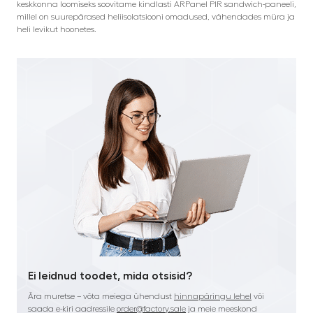
keskkonna loomiseks soovitame kindlasti ARPanel PIR sandwich-paneeli,
millel on suurepärased heliisolatsiooni omadused, vähendades müra ja
heli levikut hoonetes.
Ei leidnud toodet, mida otsisid?
Ära muretse – võta meiega ühendust
hinnapäringu lehel
või
saada e-kiri aadressile
order@factory.sale
ja meie meeskond