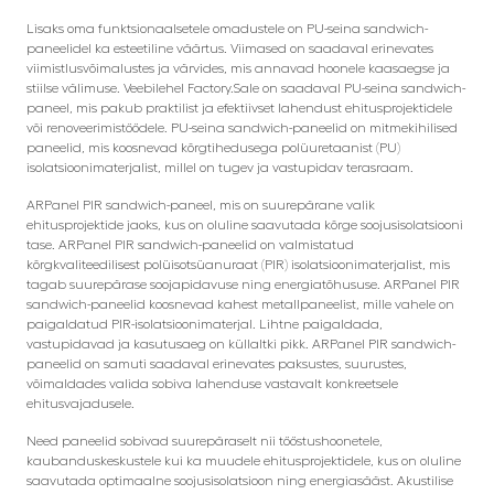
Lisaks oma funktsionaalsetele omadustele on PU-seina sandwich-
paneelidel ka esteetiline väärtus. Viimased on saadaval erinevates
viimistlusvõimalustes ja värvides, mis annavad hoonele kaasaegse ja
stiilse välimuse. Veebilehel Factory.Sale on saadaval PU-seina sandwich-
paneel, mis pakub praktilist ja efektiivset lahendust ehitusprojektidele
või renoveerimistöödele. PU-seina sandwich-paneelid on mitmekihilised
paneelid, mis koosnevad kõrgtihedusega polüuretaanist (PU)
isolatsioonimaterjalist, millel on tugev ja vastupidav terasraam.
ARPanel PIR sandwich-paneel, mis on suurepärane valik
ehitusprojektide jaoks, kus on oluline saavutada kõrge soojusisolatsiooni
tase. ARPanel PIR sandwich-paneelid on valmistatud
kõrgkvaliteedilisest polüisotsüanuraat (PIR) isolatsioonimaterjalist, mis
tagab suurepärase soojapidavuse ning energiatõhususe. ARPanel PIR
sandwich-paneelid koosnevad kahest metallpaneelist, mille vahele on
paigaldatud PIR-isolatsioonimaterjal. Lihtne paigaldada,
vastupidavad ja kasutusaeg on küllaltki pikk. ARPanel PIR sandwich-
paneelid on samuti saadaval erinevates paksustes, suurustes,
võimaldades valida sobiva lahenduse vastavalt konkreetsele
ehitusvajadusele.
Need paneelid sobivad suurepäraselt nii tööstushoonetele,
kaubanduskeskustele kui ka muudele ehitusprojektidele, kus on oluline
saavutada optimaalne soojusisolatsioon ning energiasääst. Akustilise