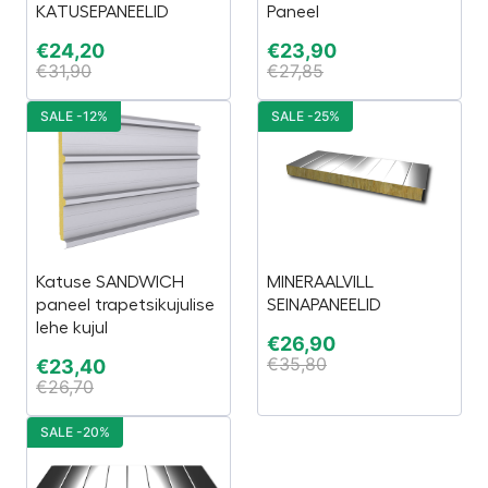
KATUSEPANEELID
Paneel
€
24,20
€
23,90
€
31,90
€
27,85
SALE -12%
SALE -25%
Katuse SANDWICH
MINERAALVILL
paneel trapetsikujulise
SEINAPANEELID
lehe kujul
€
26,90
€
35,80
€
23,40
€
26,70
SALE -20%