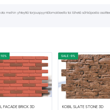
– ota meihin yhteyttä tarjouspyyntölomakkeella tai lähetä sähköpostia osoitt
-10%
SALE -9%
IL FACADE BRICK 3D
KOBIL SLATE STONE 3D