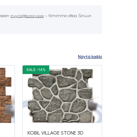
eeseen
– tiimimme ottaa Sinuun
myynti@factory.sale
Näytä kaikki
SALE -14%
KOBIL VILLAGE STONE 3D