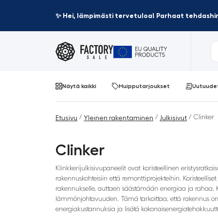
✨ Hei, lämpimästi tervetuloa! Parhaat tehdashin
Näytä kaikki
Huipputarjoukset
Uutuude
/
/
/ Clinker
Etusivu
Yleinen rakentaminen
Julkisivut
Clinker
Klinkkerijulkisivupaneelit ovat koristeellinen eristysratkai
rakennuskohteisiin että remonttiprojekteihin. Koristeelliset
rakennukselle, auttaen säästämään energiaa ja rahaa. Kl
lämmönjohtavuuden. Tämä tarkoittaa, että rakennus on
energiakustannuksia ja lisätä kokonaisenergiatehokkuutt