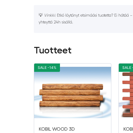
💡
Vinkki:
Etkö löytänyt etsimääsi tuotetta? Ei hätää 
yhteyttä 24h sisällä.
Tuotteet
SALE -14%
SALE 
KOBIL WOOD 3D
KOB