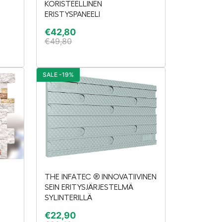
KORISTEELLINEN
ERISTYSPANEELI
€
42,80
€
49,80
SALE -19%
THE INFATEC ® INNOVATIIVINEN
SEIN ERITYSJÄRJESTELMÄ
SYLINTERILLÄ
€
22,90