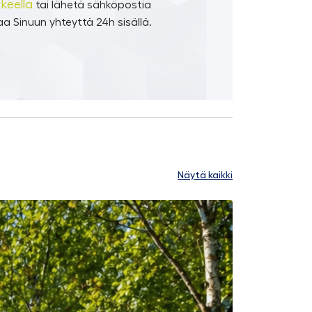
keella
tai lähetä sähköpostia
a Sinuun yhteyttä 24h sisällä.
Näytä kaikki