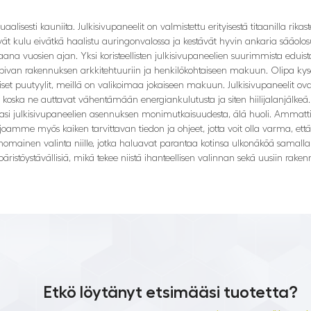
lisesti kauniita. Julkisivupaneelit on valmistettu erityisestä titaanilla rikas
vät kulu eivätkä haalistu auringonvalossa ja kestävät hyvin ankaria sääolosuh
ana vuosien ajan. Yksi koristeellisten julkisivupaneelien suurimmista edu
sopivan rakennuksen arkkitehtuuriin ja henkilökohtaiseen makuun. Olipa kysees
rilaiset puutyylit, meillä on valikoimaa jokaiseen makuun. Julkisivupaneelit 
koska ne auttavat vähentämään energiankulutusta ja siten hiilijalanjälkeä. 
ssasi julkisivupaneelien asennuksen monimutkaisuudesta, älä huoli. Ammat
amme myös kaiken tarvittavan tiedon ja ohjeet, jotta voit olla varma, että v
at erinomainen valinta niille, jotka haluavat parantaa kotinsa ulkonäköä samal
päristöystävällisiä, mikä tekee niistä ihanteellisen valinnan sekä uusiin raken
Etkö löytänyt etsimääsi tuotetta?