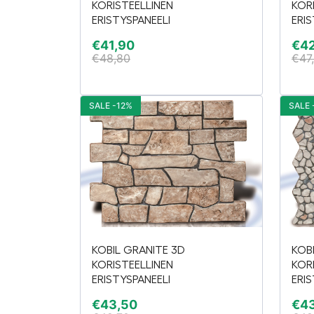
KORISTEELLINEN
KOR
ERISTYSPANEELI
ERIS
€
41,90
€
4
€
48,80
€
47
SALE -12%
SALE 
KOBIL GRANITE 3D
KOB
KORISTEELLINEN
KOR
ERISTYSPANEELI
ERIS
€
43,50
€
4