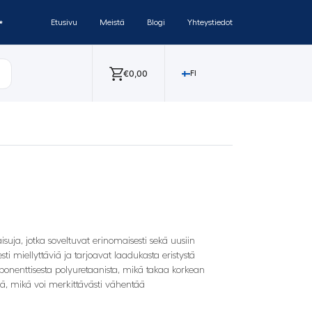
✨
Etusivu
Meistä
Blogi
Yhteystiedot
€
0,00
FI
kaisuja, jotka soveltuvat erinomaisesti sekä uusiin
esti miellyttäviä ja tarjoavat laadukasta eristystä
mponenttisesta polyuretaanista, mikä takaa korkean
, mikä voi merkittävästi vähentää