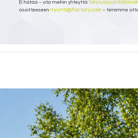
tarjouspyyntölomak
Ei hätää – ota meihin yhteyttä
myynti@factory.sale
osoitteeseen
– tiimimme otta