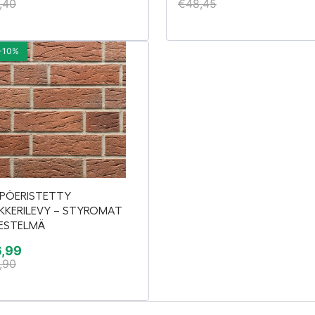
,40
€
48,45
-10%
PÖERISTETTY
NKKERILEVY – STYROMAT
JESTELMÄ
6,99
,90