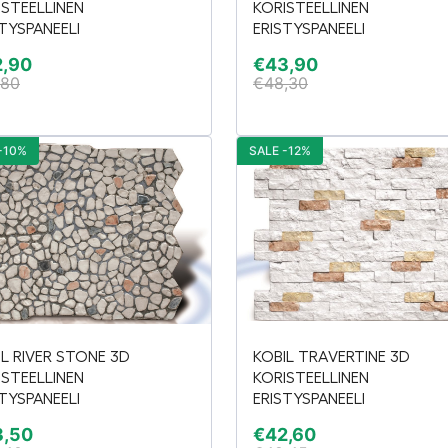
ISTEELLINEN
KORISTEELLINEN
TYSPANEELI
ERISTYSPANEELI
2,90
€
43,90
,80
€
48,30
-10%
SALE -12%
IL RIVER STONE 3D
KOBIL TRAVERTINE 3D
ISTEELLINEN
KORISTEELLINEN
TYSPANEELI
ERISTYSPANEELI
3,50
€
42,60