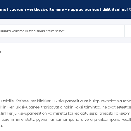
nat suoraan verkkosivultamme - nappaa parhaat diilit itsellesi!
t
su taloille. Koristeelliset klinkkerijulkisivupaneelit ovat huipputeknologisia rat
 klinkkerijulkisivupaneelit tarjoavat ainakin kaksi toimintoa: ne ovat esteettis
inkkerijulkisivupaneelit on valmistettu korkealaatuisesta, tiheästä kaksiko
 paremmin eristetty, pysyen lämpimämpänä talvella ja viileämpänä kesällä
a.