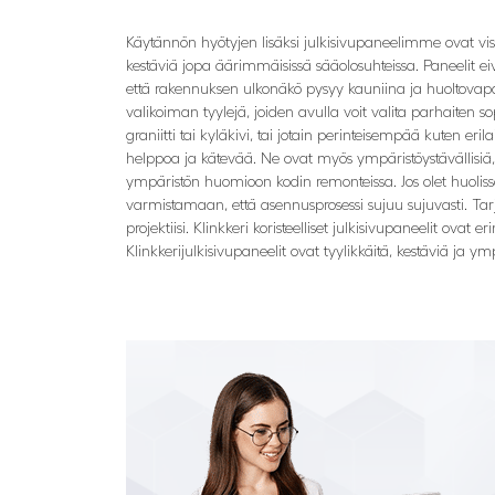
Käytännön hyötyjen lisäksi julkisivupaneelimme ovat visuaa
kestäviä jopa äärimmäisissä sääolosuhteissa. Paneelit ei
että rakennuksen ulkonäkö pysyy kauniina ja huoltovapa
valikoiman tyylejä, joiden avulla voit valita parhaiten 
graniitti tai kyläkivi, tai jotain perinteisempää kuten e
helppoa ja kätevää. Ne ovat myös ympäristöystävällisiä, 
ympäristön huomioon kodin remonteissa. Jos olet huoli
varmistamaan, että asennusprosessi sujuu sujuvasti. Tarjo
projektiisi. Klinkkeri koristeelliset julkisivupaneelit ov
Klinkkerijulkisivupaneelit ovat tyylikkäitä, kestäviä ja ym