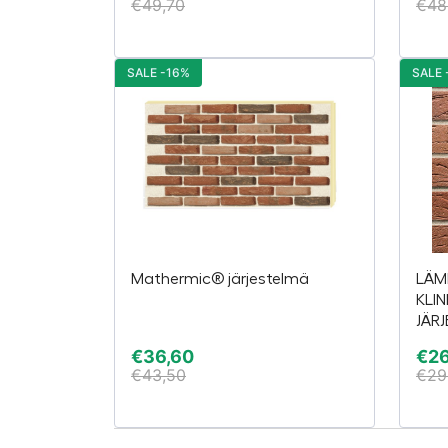
€
49,70
€
48
SALE -16%
SALE 
Mathermic® järjestelmä
LÄM
KLI
JÄR
€
36,60
€
2
€
43,50
€
29