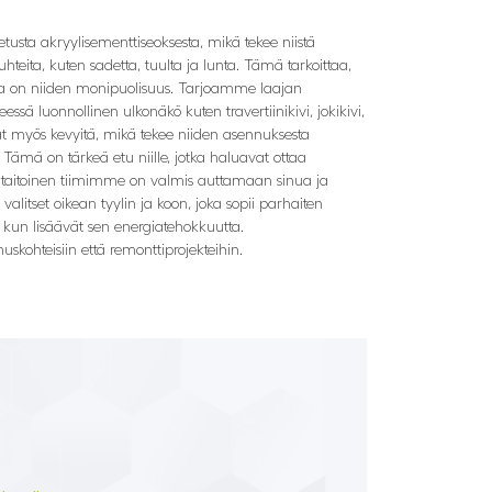
tetusta akryylisementtiseoksesta, mikä tekee niistä
teita, kuten sadetta, tuulta ja lunta. Tämä tarkoittaa,
ista on niiden monipuolisuus. Tarjoamme laajan
sä luonnollinen ulkonäkö kuten travertiinikivi, jokikivi,
ovat myös kevyitä, mikä tekee niiden asennuksesta
Tämä on tärkeä etu niille, jotka haluavat ottaa
titaitoinen tiimimme on valmis auttamaan sinua ja
alitset oikean tyylin ja koon, joka sopii parhaiten
la kun lisäävät sen energiatehokkuutta.
nuskohteisiin että remonttiprojekteihin.