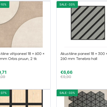
-10%
SALE -33%
tiline viltpaneel 18 × 600 ×
Akustiline paneel 18 × 300 
mm Orbis pruun, 2 tk
260 mm Tenebra hall
,71
€
6,66
,09
€
9,90
-37%
SALE -33%