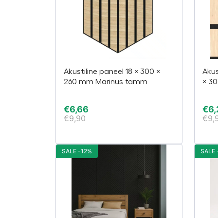
Akustiline paneel 18 × 300 ×
Akus
260 mm Marinus tamm
× 3
€
6,66
€
6,
€
9,90
€
9,
SALE -12%
SALE 