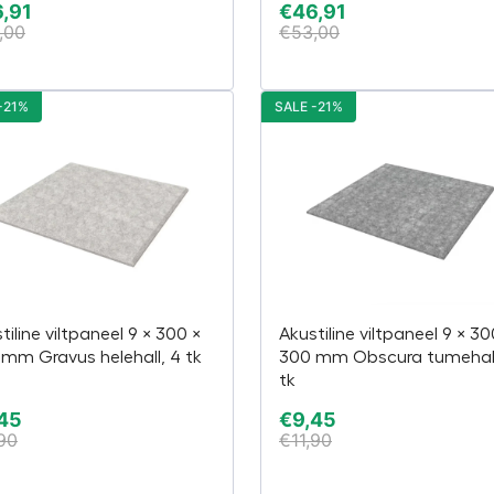
,91
€
46,91
,00
€
53,00
-21%
SALE -21%
tiline viltpaneel 9 × 300 ×
Akustiline viltpaneel 9 × 30
mm Gravus helehall, 4 tk
300 mm Obscura tumehall
tk
45
€
9,45
,90
€
11,90