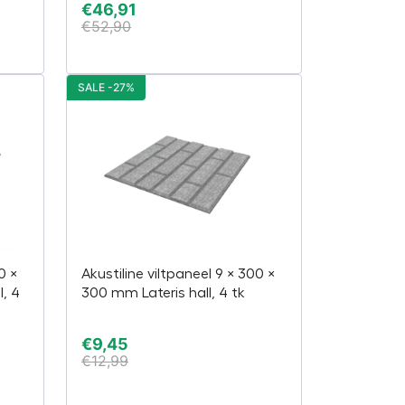
€
46,91
€
52,90
SALE -27%
0 ×
Akustiline viltpaneel 9 × 300 ×
, 4
300 mm Lateris hall, 4 tk
€
9,45
€
12,99