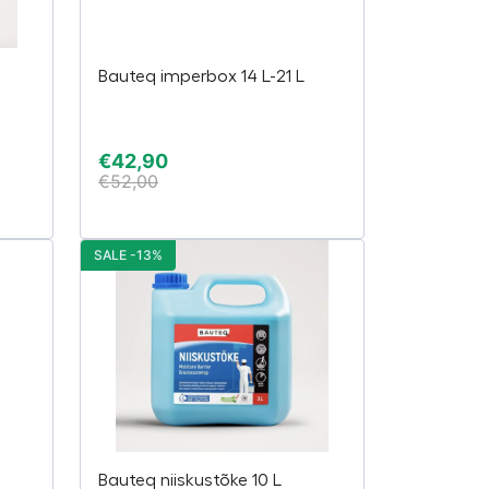
Bauteq imperbox 14 L-21 L
€
42,90
€
52,00
SALE -13%
Bauteq niiskustõke 10 L