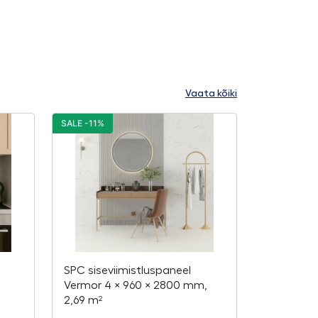
Vaata kõiki
SALE -11%
SPC siseviimistluspaneel
,
Vermor 4 × 960 × 2800 mm,
2,69 m²