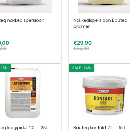
teq nakkedispersioon
Nakkedispersioon Bauteq
praimer
9,00
€
29,90
,00
€
36,00
-15%
SALE -24%
eq leegipidur 10L – 25L
Bauteq kontakt 7 L – 15 L