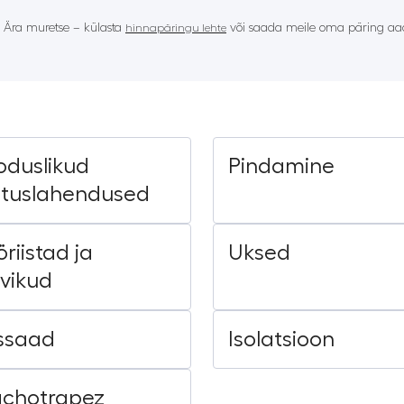
? Ära muretse – külasta
või saada meile oma päring aad
hinnapäringu lehte
oduslikud
Pindamine
ituslahendused
riistad ja
Uksed
rvikud
ssaad
Isolatsioon
achotrapez