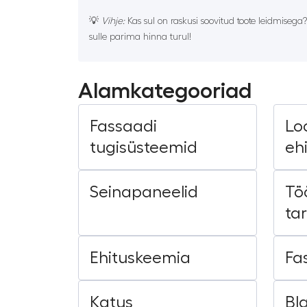
💡
Vihje:
Kas sul on raskusi soovitud toote leidmisega
sulle parima hinna turul!
Alamkategooriad
Fassaadi
Lo
tugisüsteemid
eh
Seinapaneelid
Töö
ta
Ehituskeemia
Fa
Katus
Bl