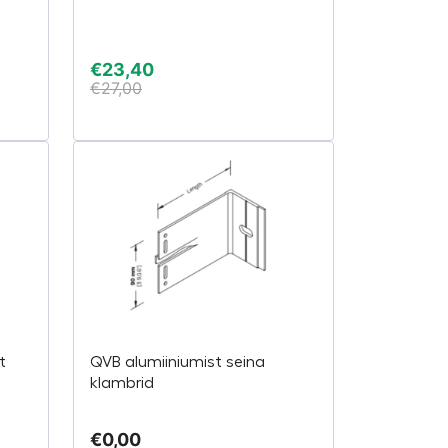
€
23,40
€
27,00
t
QVB alumiiniumist seina
klambrid
€
0,00