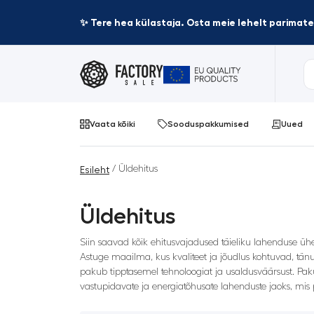
✨ Tere hea külastaja. Osta meie lehelt parima
Vaata kõiki
Sooduspakkumised
Uued
/ Üldehitus
Esileht
Üldehitus
Siin saavad kõik ehitusvajadused täieliku lahenduse ühes
Astuge maailma, kus kvaliteet ja jõudlus kohtuvad, tänu m
pakub tipptasemel tehnoloogiat ja usaldusväärsust. Paku
vastupidavate ja energiatõhusate lahenduste jaoks, mis