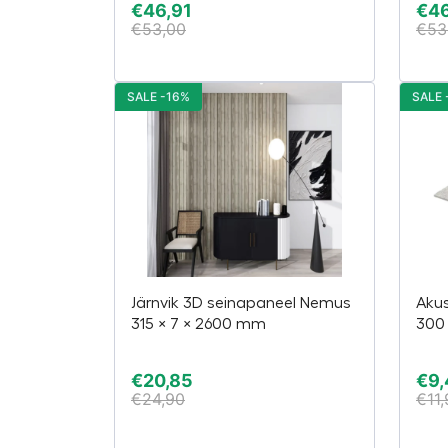
€
46,91
€
46
€
53,00
€
53
SALE -16%
SALE 
Järnvik 3D seinapaneel Nemus
Akus
315 × 7 × 2600 mm
300 
€
20,85
€
9,
€
24,90
€
11