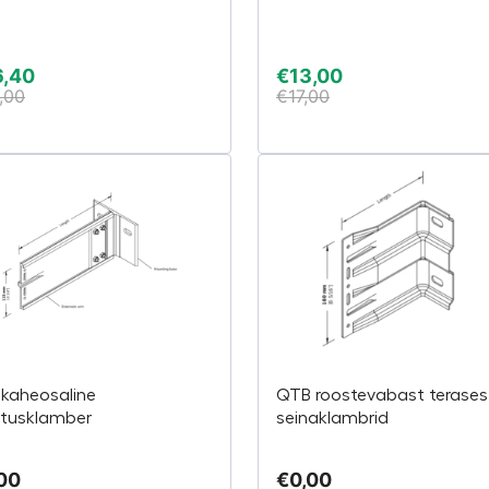
6,40
€
13,00
,00
€
17,00
kaheosaline
QTB roostevabast terases
itusklamber
seinaklambrid
00
€
0,00