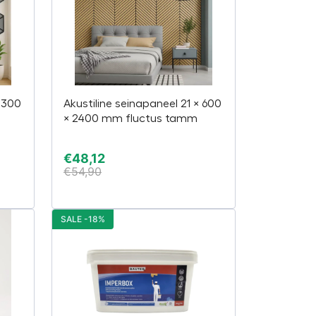
× 300
Akustiline seinapaneel 21 × 600
× 2400 mm fluctus tamm
€
48,12
€
54,90
SALE -18%