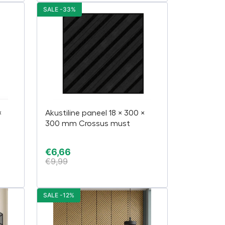
SALE -33%
×
Akustiline paneel 18 × 300 ×
300 mm Crossus must
€
6,66
€
9,99
SALE -12%