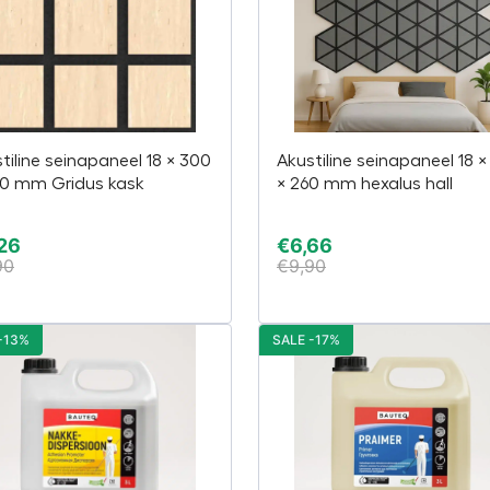
tiline seinapaneel 18 × 300
Akustiline seinapaneel 18 
00 mm Gridus kask
× 260 mm hexalus hall
26
€
6,66
90
€
9,90
-13%
SALE -17%