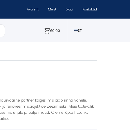
Avaleht
Meist
Blogi
Kontaktid
€
0,00
ET
saldusväärne partner kõiges, mis jääb sinna vahele.
- ja renoveerimisprojektide toetamiseks. Meie tootevalik
katuse materjale ja palju muud. Oleme lõppsihtpunkt
itset.