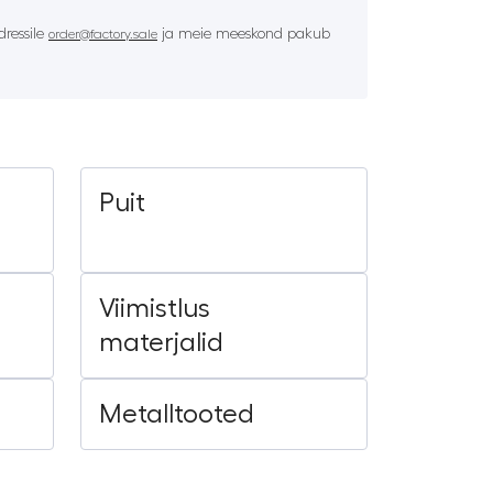
ressile
ja meie meeskond pakub
order@factory.sale
Puit
Viimistlus
materjalid
Metalltooted