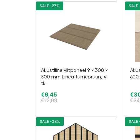
SALE -27%
SALE 
Akustiline viltpaneel 9 × 300 ×
Akus
300 mm Linea tumepruun, 4
600 
tk
€
9,45
€
30
€
12,99
€
34
SALE -33%
SALE 