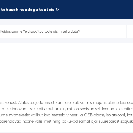
te tehasehindadega tooteid ✨
t kohast. Alates soojustamisest kuni täielikult valmis majani, oleme teie u
eie innovaatilistele diiselpuhuritele, mis on spetsiaalselt loodud teie ehitus
me mitmekesist valikut kvaliteetseid vineeri ja OSB-plaate, isolatsiooni, 
 parendavad hoone välisilmet ning pakuvad samal ajal suurepärast soojuska