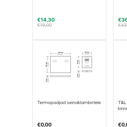
€
14,30
€
3
€
19,00
€
43
Termopadjad seinaklambritele
T&L 
kinn
€
0,00
€
0,