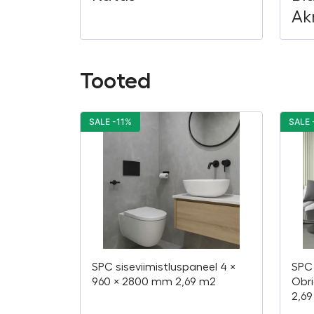
Ak
Tooted
SALE -11%
SALE 
SPC siseviimistluspaneel 4 ×
SPC 
960 × 2800 mm 2,69 m2
Obri
2,69