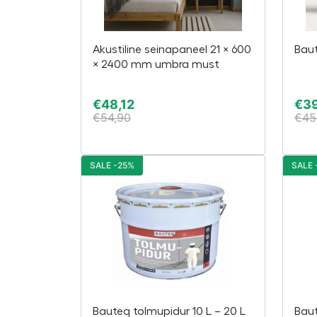
Akustiline seinapaneel 21 × 600
Bau
× 2400 mm umbra must
€
48,12
€
3
€
54,90
€
45
SALE -25%
SALE 
Bauteq tolmupidur 10 L – 20 L
Baut