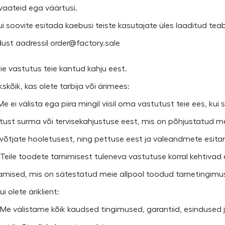
vaateid ega väärtusi.
 Kui soovite esitada kaebusi teiste kasutajate üles laaditud te
ust aadressil order@factory.sale
eie vastutus teie kantud kahju eest.
Ükskõik, kas olete tarbija või ärimees:
. Me ei välista ega piira mingil viisil oma vastutust teie ees, 
tust surma või tervisekahjustuse eest, mis on põhjustatud mei
övõtjate hooletusest, ning pettuse eest ja valeandmete esita
2. Teile toodete tarnimisest tuleneva vastutuse korral kehtivad
tamised, mis on sätestatud meie allpool toodud tarnetingimu
Kui olete äriklient:
1. Me välistame kõik kaudsed tingimused, garantiid, esindused