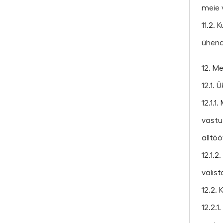
meie 
11.2.
ühend
12. M
12.1. 
12.1.1
vastu
alltö
12.1.
välis
12.2. 
12.2.