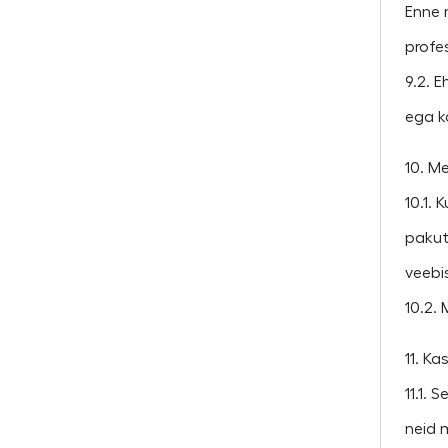
Enne 
profes
9.2. 
ega ka
10. M
10.1. 
pakuta
veebi
10.2. 
11. K
11.1. 
neid 