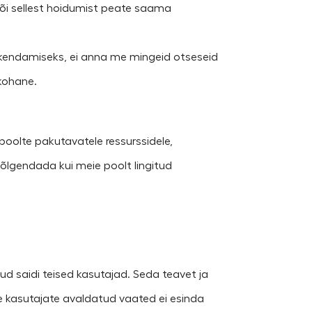
või sellest hoidumist peate saama
rskendamiseks, ei anna me mingeid otseseid
akohane.
sapoolte pakutavatele ressurssidele,
s tõlgendada kui meie poolt lingitud
inud saidi teised kasutajad. Seda teavet ja
te kasutajate avaldatud vaated ei esinda