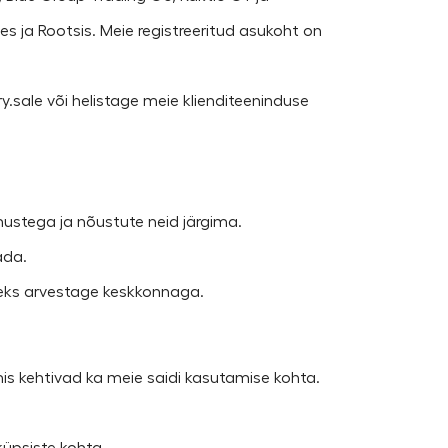
es ja Rootsis. Meie registreeritud asukoht on
y.sale või helistage meie klienditeeninduse
imustega ja nõustute neid järgima.
ada.
seks arvestage keskkonnaga.
mis kehtivad ka meie saidi kasutamise kohta.