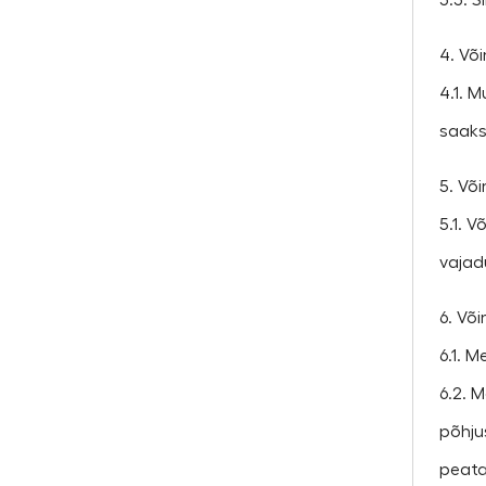
3.3. S
4. Võ
4.1. M
saaksi
5. Võ
5.1. 
vajadu
6. Võ
6.1. 
6.2. M
põhju
peata