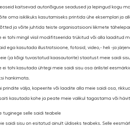
teoseid kaitsevad autoriõiguse seadused ja lepingud kogu maa
õite oma isiklikuks kasutamiseks printida ühe eksemplari ja al
õtted ja võite juhtida teiste organisatsiooni liikmete tähelepa
e ei tohi mingil viisil modifitseerida trükitud või alla laaditud
id ega kasutada illustratsioone, fotosid, video,- heli -ja järje
Meie (ja kõigi tuvastatud kaasautorite) staatust meie saidi sis
e ei tohi kasutada ühtegi meie saidi sisu osa ärilistel eesmärki
ntsi hankimata.
ui prindite välja, kopeerite või laadite alla meie saidi osa, rik
saiti kasutada kohe ja peate meie valikul tagastama või hävi
e tuginege selle saidi teabele
eie saidi sisu on esitatud ainult üldiseks teabeks. Selle eesmä