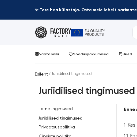
✨ Tere hea külastaja. Osta meie lehelt parima
Vaata kõiki
Sooduspakkumised
Uued
/ Juriidilised tingimused
Esileht
Juriidilised tingimused
Tarnetingimused
Enne 
Juriidilised tingimused
1. Ke
Privaatsuspoliitika
1.1. 
Küpsiste poliitika