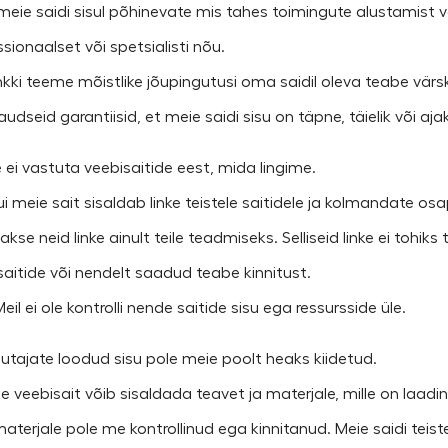
meie saidi sisul põhinevate mis tahes toimingute alustamist 
sionaalset või spetsialisti nõu.
Ehkki teeme mõistlike jõupingutusi oma saidil oleva teabe vä
udseid garantiisid, et meie saidi sisu on täpne, täielik või aj
e ei vastuta veebisaitide eest, mida lingime.
Kui meie sait sisaldab linke teistele saitidele ja kolmandate o
kse neid linke ainult teile teadmiseks. Selliseid linke ei tohik
saitide või nendelt saadud teabe kinnitust.
Meil ei ole kontrolli nende saitide sisu ega ressursside üle.
asutajate loodud sisu pole meie poolt heaks kiidetud.
See veebisait võib sisaldada teavet ja materjale, mille on laad
materjale pole me kontrollinud ega kinnitanud. Meie saidi teis