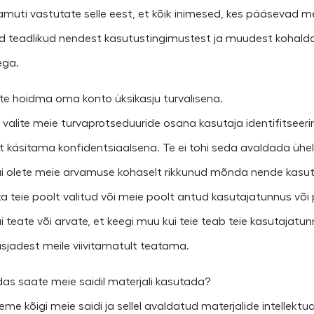
Samuti vastutate selle eest, et kõik inimesed, kes pääsevad me
id teadlikud nendest kasutustingimustest ja muudest kohald
ega.
ate hoidma oma konto üksikasju turvalisena.
Kui valite meie turvaprotseduuride osana kasutaja identifitsee
t käsitama konfidentsiaalsena. Te ei tohi seda avaldada ühe
Kui olete meie arvamuse kohaselt rikkunud mõnda nende kasutu
ta teie poolt valitud või meie poolt antud kasutajatunnus või 
ui teate või arvate, et keegi muu kui teie teab teie kasutajatu
asjadest meile viivitamatult teatama.
idas saate meie saidil materjali kasutada?
leme kõigi meie saidi ja sellel avaldatud materjalide intellek