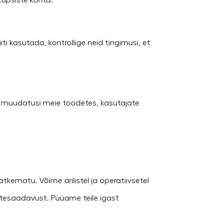
 küpsiste kohta.
ti kasutada, kontrollige neid tingimusi, et
a muudatusi meie toodetes, kasutajate
katkematu. Võime ärilistel ja operatiivsetel
ättesaadavust. Püüame teile igast