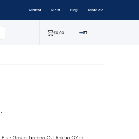
Avaleht
Meist
Blogi
Kontaktid
€
0,00
ET
.
Ü, Blue Group Trading OÜ, Raktio OY ja