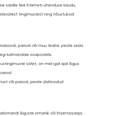
ie saidile teie Interneti-ühenduse kaudu,
atavatest tingimustest ning nõustuksid
rimiskoodi, parooli või muu teabe, peate seda
legi kolmandale osapoolele.
stingimuste sätet, on meil igal ajal õigus
parool.
nnust või parooli, peate ülaltoodud
tuaalomandi õiguste omanik või litsentsisaaja.