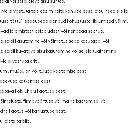
aidi või sellel oleva sisu suhtes.
2. Me ei vastuta teie ees mingite kahjude eest, olgu need siis 
tuse tõttu), seadusega pandud kohustuste rikkumised või muul v
evad järgmistest asjaoludest või nendega seotud:
ie saidi kasutamine või võimetus seda kasutada; või
ie saidil kuvatava sisu kasutamine või sellele tuginemine.
 Me ei vastuta eriti:
sumi, müügi, äri või tulude kaotamise eest;
itegevuse katkemise eest;
ldatava kokkuhoiu kaotuse eest;
ivõimaluste, firmaväärtuse või maine kaotamise; või
udne kaotus või kahjustuse eest.
Kui olete tarbija: