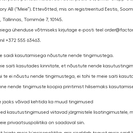
ory AB (“Meie”). Ettevõtted, mis on registreeritud Eestis, Soom
, Tallinnas, Tornimäe 7, 10145.
Meiega ühenduse võtmiseks kirjutage e-posti teel order@factor
onil +372 555 63463.
ie saidi kasutamisega nõustute nende tingimustega.
Meie saiti kasutades kinnitate, et nõustute nende kasutusting
ui te ei nõustu nende tingimustega, ei tohi te meie saiti kasut
Enne nende tingimuste koopia printimist hilisemaks kasutami
ie jaoks võivad kehtida ka muud tingimused
Need kasutustingimused viitavad järgmistele lisatingimustele, 
eie privaatsuspoliitika on saadaval siin.