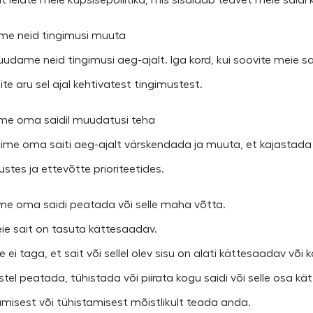
iit leiate meie küpsisepoliitika, mis sisaldab teavet meie saidi
ime neid tingimusi muuta
uudame neid tingimusi aeg-ajalt. Iga kord, kui soovite meie sai
te aru sel ajal kehtivatest tingimustest.
ime oma saidil muudatusi teha
Võime oma saiti aeg-ajalt värskendada ja muuta, et kajastad
stes ja ettevõtte prioriteetides.
ime oma saidi peatada või selle maha võtta.
Meie sait on tasuta kättesaadav.
e ei taga, et sait või sellel olev sisu on alati kättesaadav või 
stel peatada, tühistada või piirata kogu saidi või selle osa k
misest või tühistamisest mõistlikult teada anda.