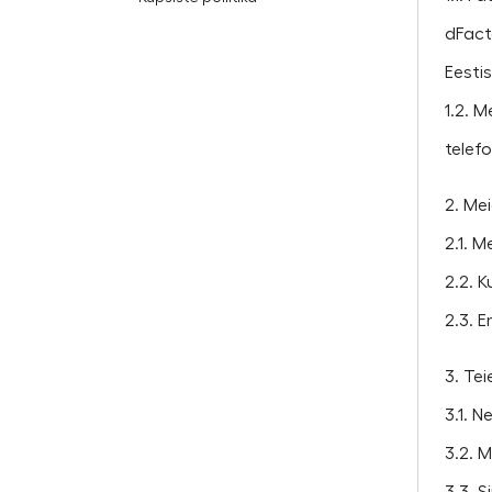
dFact
Eestis
1.2. 
telef
2. Me
2.1. 
2.2. K
2.3. 
3. Te
3.1. 
3.2. M