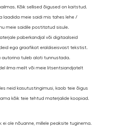
ilmas. Kõik sellised õigused on kaitstud.
la laadida meie saidi mis tahes lehe /
nu meie saidile postitatud sisule.
 materjale paberkandjal või digitaalseid
ndeid ega graafikat eraldiseisvast tekstist.
u autorina tuleb alati tunnustada.
del ilma meilt või meie litsentsiandjatelt
kudes neid kasutustingimusi, kaob teie õigus
tama kõik teie tehtud materjalide koopiad.
rk ei ole nõuanne, millele peaksite tuginema.