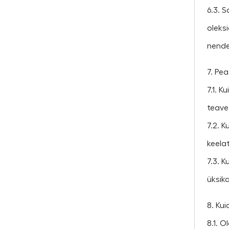
6.3. 
oleks
nend
7. Pe
7.1. 
teave
7.2. 
keela
7.3. K
üksik
8. Ku
8.1. O