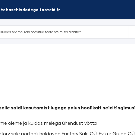
te tehasehindadega tooteid ✨
selle saidi kasutamist lugege palun hoolikalt neid tingimusi
s me oleme ja kuidas meiega ühendust võtta
Factory.sale portaali haldavad Factory.Sale OÜ, Evikur Grupp O