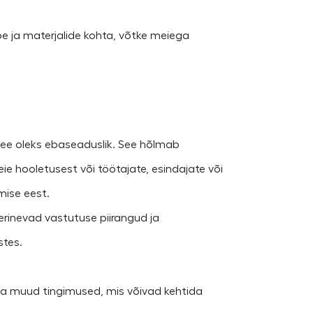
abe ja materjalide kohta, võtke meiega
kui see oleks ebaseaduslik. See hõlmab
e hooletusest või töötajate, esindajate või
mise eest.
 erinevad vastutuse piirangud ja
stes.
 ja muud tingimused, mis võivad kehtida