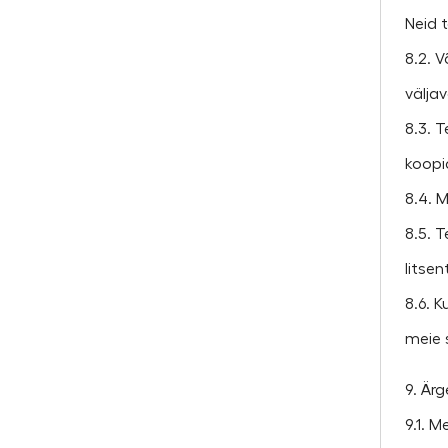
Neid 
8.2. V
väljav
8.3. T
koopia
8.4. 
8.5. T
litse
8.6. K
meie 
9. Ärg
9.1. M