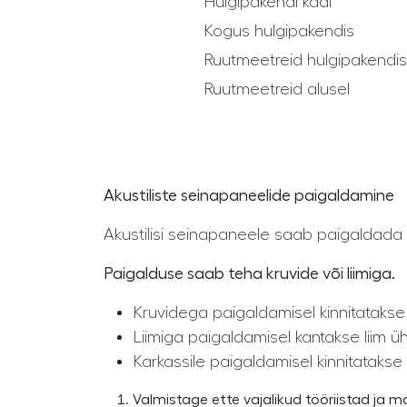
Hulgipakendi kaal
Kogus hulgipakendis
Ruutmeetreid hulgipakendis
Ruutmeetreid alusel
Akustiliste seinapaneelide paigaldamine
Akustilisi seinapaneele saab paigaldada 
Paigalduse saab teha kruvide või liimiga.
Kruvidega paigaldamisel kinnitatakse
Liimiga paigaldamisel kantakse liim üh
Karkassile paigaldamisel kinnitatakse
Valmistage ette vajalikud tööriistad ja mat