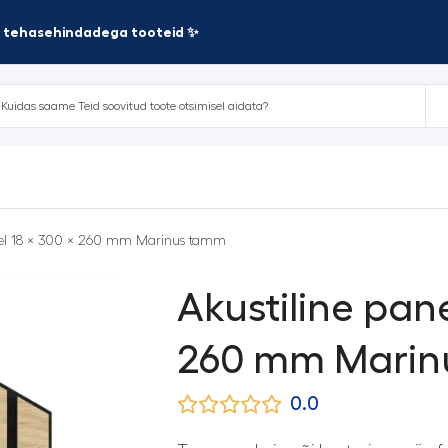
te tehasehindadega tooteid ✨
eel 18 × 300 × 260 mm Marinus tamm
Akustiline pane
260 mm Marin
0.0