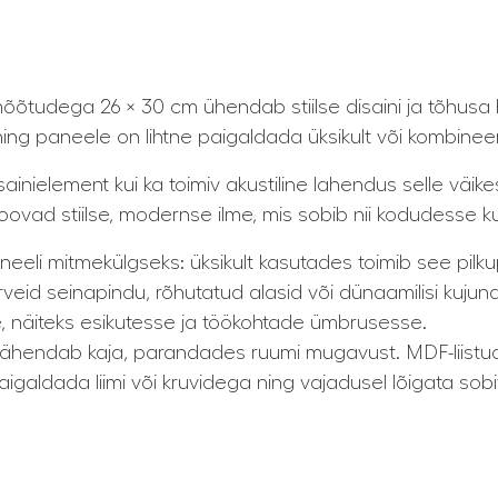
tudega 26 × 30 cm ühendab stiilse disaini ja tõhusa h
ning paneele on lihtne paigaldada üksikult või kombinee
sainielement kui ka toimiv akustiline lahendus selle väik
 loovad stiilse, modernse ilme, mis sobib nii kodudesse
i mitmekülgseks: üksikult kasutades toimib see pilku
erveid seinapindu, rõhutatud alasid või dünaamilisi kuju
, näiteks esikutesse ja töökohtade ümbrusesse.
ja vähendab kaja, parandades ruumi mugavust. MDF-liist
aigaldada liimi või kruvidega ning vajadusel lõigata sob