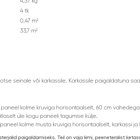
4,37 kg
4 tk
0,47 m²
33,7 m²
otse seinale või karkassile. Karkassile paigaldatuna sa
 paneel kolme kruviga horisontaalselt, 60 cm vahedega
tlaselt üle kogu paneeli tagumise külje.
 paneel kolme musta kruviga horisontaalselt, karkassi j
erjalid paigaldamiseks. Teil on vaja liimi, peeneteralist ketass