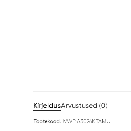
Kirjeldus
Arvustused (0)
Tootekood:
JVWP-A3026K-TAMU