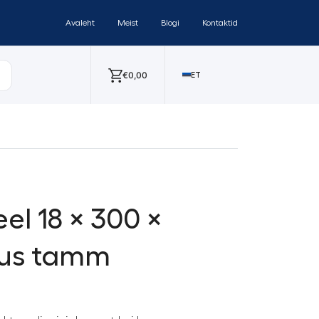
Avaleht
Meist
Blogi
Kontaktid
€
0,00
ET
el 18 × 300 ×
us tamm