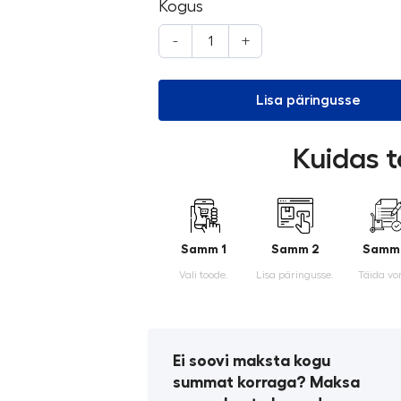
Kogus
-
+
Lisa päringusse
Kuidas t
Samm 1
Samm 2
Samm
Vali toode.
Lisa päringusse.
Täida vo
Ei soovi maksta kogu
summat korraga? Maksa