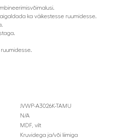
mbineerimisvõimalusi.
aigaldada ka väikestesse ruumidesse.
a.
staga.
e ruumidesse.
JVWP-A3026K-TAMU
N/A
MDF, vilt
Kruvidega ja/või liimiga