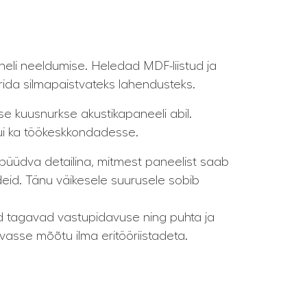
eli neeldumise. Heledad MDF-liistud ja
rida silmapaistvateks lahendusteks.
ese kuusnurkse akustikapaneeli abil.
 kui ka töökeskkondadesse.
püüdva detailina, mitmest paneelist saab
ndeid. Tänu väikesele suurusele sobib
ud tagavad vastupidavuse ning puhta ja
ivasse mõõtu ilma eritööriistadeta.