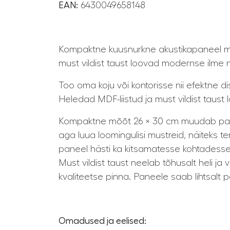
EAN:
6430049658148
Kompaktne kuusnurkne akustikapaneel mõõ
must vildist taust loovad modernse ilme 
Too oma koju või kontorisse nii efektne di
Heledad MDF-liistud ja must vildist taust
Kompaktne mõõt 26 × 30 cm muudab paneel
aga luua loomingulisi mustreid, näiteks t
paneel hästi ka kitsamatesse kohtadesse
Must vildist taust neelab tõhusalt heli 
kvaliteetse pinna. Paneele saab lihtsalt p
Omadused ja eelised: