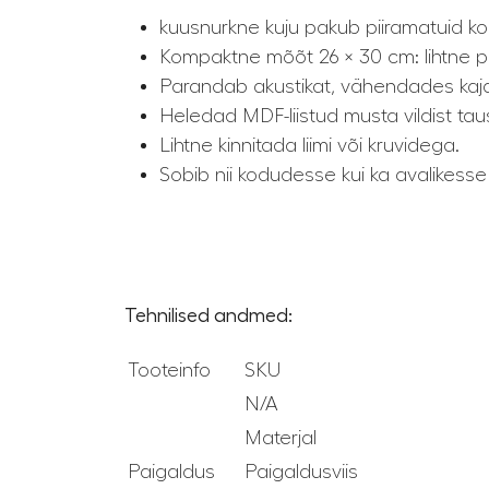
kuusnurkne kuju pakub piiramatuid ko
Kompaktne mõõt 26 × 30 cm: lihtne p
Parandab akustikat, vähendades kaj
Heledad MDF-liistud musta vildist tau
Lihtne kinnitada liimi või kruvidega.
Sobib nii kodudesse kui ka avalikess
Tehnilised andmed:
Tooteinfo
SKU
N/A
Materjal
Paigaldus
Paigaldusviis