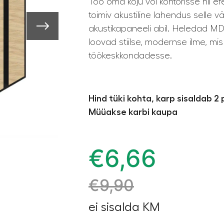
Too oma koju või kontorisse nii ef
toimiv akustiline lahendus selle 
akustikapaneeli abil. Heledad MDF-
loovad stiilse, modernse ilme, mis
töökeskkondadesse.
Hind tüki kohta, karp sisaldab 2 
Müüakse karbi kaupa
€
6,66
€
9,90
ei sisalda KM