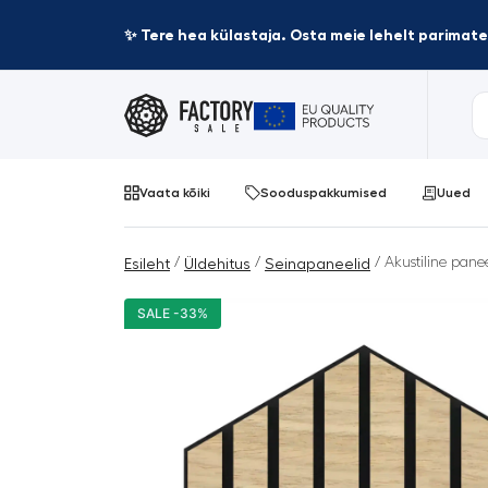
✨ Tere hea külastaja. Osta meie lehelt parima
Vaata kõiki
Sooduspakkumised
Uued
/
/
/ Akustiline pan
Esileht
Üldehitus
Seinapaneelid
SALE -33%