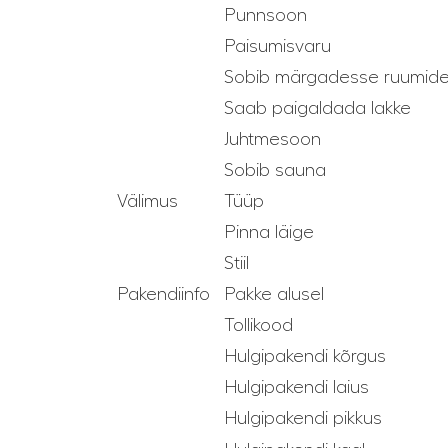
Punnsoon
Paisumisvaru
Sobib märgadesse ruumid
Saab paigaldada lakke
Juhtmesoon
Sobib sauna
Välimus
Tüüp
Pinna läige
Stiil
Pakendiinfo
Pakke alusel
Tollikood
Hulgipakendi kõrgus
Hulgipakendi laius
Hulgipakendi pikkus