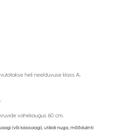
avutatakse heli neelduvuse klass A.
.
a kruvide vahekaugus 60 cm.
aagi (või käsisaagi), utiliidi nuga, mõõdulinti