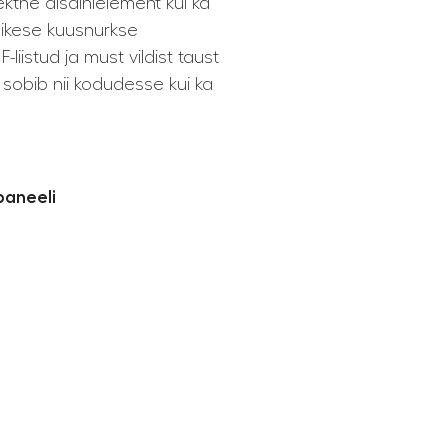
ektne disainielement kui ka
väikese kuusnurkse
liistud ja must vildist taust
 sobib nii kodudesse kui ka
paneeli