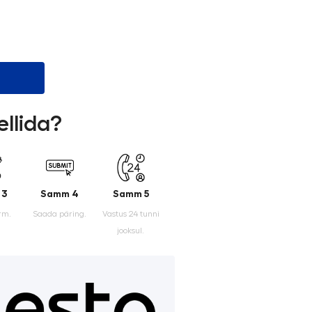
ellida?
 3
Samm 4
Samm 5
rm.
Saada päring.
Vastus 24 tunni
jooksul.