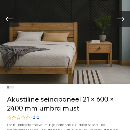
Akustiline seinapaneel 21 × 600 ×
2400 mm umbra must
0.0
Loo ruumile efektne välimus ja paranda akustikat selle suure
akustikapaneeli abil. Mustad MDF-liistud ja must vildist taust loovad