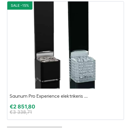
SALE -15%
S
Saunum Pro Experience elektrikeris ...
P
€
2 851,80
€
€
3 338,71
€