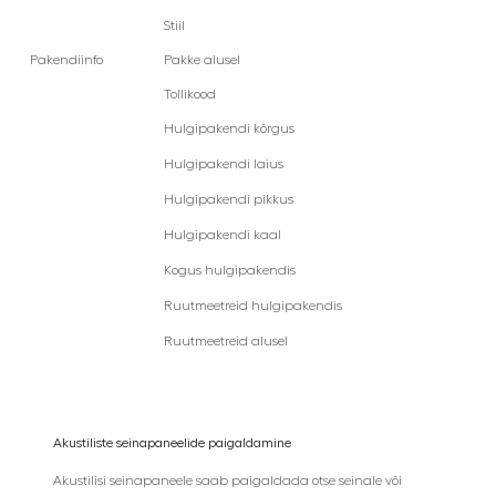
Stiil
Pakendiinfo
Pakke alusel
Tollikood
Hulgipakendi kõrgus
Hulgipakendi laius
Hulgipakendi pikkus
Hulgipakendi kaal
Kogus hulgipakendis
Ruutmeetreid hulgipakendis
Ruutmeetreid alusel
Akustiliste seinapaneelide paigaldamine
Akustilisi seinapaneele saab paigaldada otse seinale või