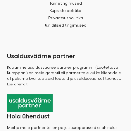
Tarnetingimused
Küpsiste poliitika
Privaatsuspoliitika
Juriidilised tingimused
Usaldusväärne partner
Kuulumine usaldusväärse partneri programmi (Luotettava
Kumppani) on meie garantii nii partneritele kui ka klientidele,
et pakume kvaliteetseid tooteid ja usaldusväärset teenust.
Loe lähemalt
Hoia ühendust
Meil ja meie partneritel on palju suurepäraseid allahindlusi