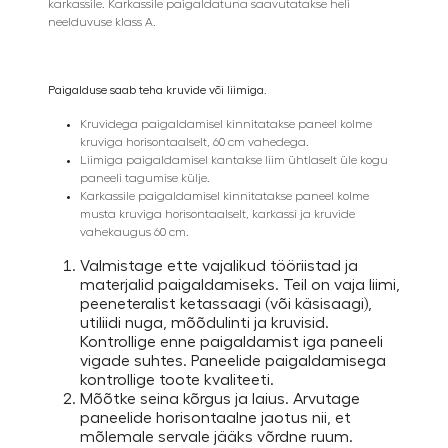
karkassile. Karkassile paigaldatuna saavutatakse heli
neelduvuse klass A.
Paigalduse saab teha kruvide või liimiga.
Kruvidega paigaldamisel kinnitatakse paneel kolme
kruviga horisontaalselt, 60 cm vahedega.
Liimiga paigaldamisel kantakse liim ühtlaselt üle kogu
paneeli tagumise külje.
Karkassile paigaldamisel kinnitatakse paneel kolme
musta kruviga horisontaalselt, karkassi ja kruvide
vahekaugus 60 cm.
Valmistage ette vajalikud tööriistad ja
materjalid paigaldamiseks. Teil on vaja liimi,
peeneteralist ketassaagi (või käsisaagi),
utiliidi nuga, mõõdulinti ja kruvisid.
Kontrollige enne paigaldamist iga paneeli
vigade suhtes. Paneelide paigaldamisega
kontrollige toote kvaliteeti.
Mõõtke seina kõrgus ja laius. Arvutage
paneelide horisontaalne jaotus nii, et
mõlemale servale jääks võrdne ruum.