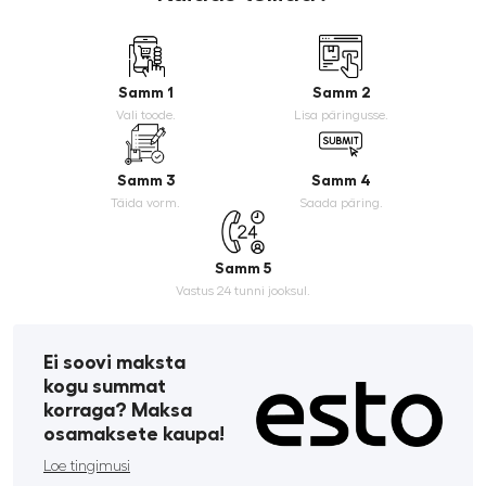
Samm 1
Samm 2
Vali toode.
Lisa päringusse.
Samm 3
Samm 4
Täida vorm.
Saada päring.
Samm 5
Vastus 24 tunni jooksul.
Ei soovi maksta
kogu summat
korraga? Maksa
osamaksete kaupa!
Loe tingimusi