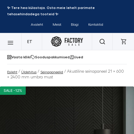
✨ Tere hea külastaja. Osta meie lehelt parimate
tehasehindadega tooteid ✨
Avaleht
Meist
Blogi
Kontaktid
ET
Vaata kõiki
Sooduspakkumised
Uued
/
/
/ Akustiline seinapaneel 21 × 600
Esileht
Üldehitus
Seinapaneelid
× 2400 mm umbra must
SALE -12%