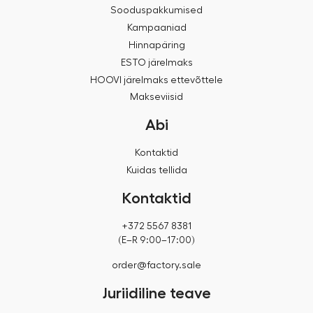
Sooduspakkumised
Kampaaniad
Hinnapäring
ESTO järelmaks
HOOVI järelmaks ettevõttele
Makseviisid
Abi
Kontaktid
Kuidas tellida
Kontaktid
+372 5567 8381
(E–R 9:00–17:00)
order@factory.sale
Juriidiline teave