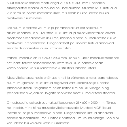
Suur akustikapaneel mõõtudega 21 × 600 × 2400 mm ühendab
silmapaistva disaini ja tõhusa heli neeldumise. Mustad MDF-liistud ja
vildist taust loovad modernse ilme, mis sobib nii kodudesse kui ka
avalikesse ruumidesse.
Loo ruumile efektne välimus ja paranda akustikat selle suure
akustikapaneeli abil. Mustad MDF-liistud ja must vildist taust loovad
modernse skandinaavialiku ilme, mis sobib hästi nii kodustesse kui ka
avalikesse interjööridesse. Diagonaalselt paiknevad liistud annavad
seinale dünaamilise ja isikupärase rütmi.
Paneeli mõõdud on 21 × 600 × 2400 mm. Tänu suurele mõõdule sobib see
eriti hästi tervete seinapindade katmiseks, kuid paneele saab
kombineerida ka suuremateks akustilisteks lahendusteks.
Must vildist taust neelab tõhusalt heli ja vähendab kaja, parandades
ruumi mugavust. MDF-liistud tagavad vastupidavuse ja ühtlase
pinnakvaliteedi. Paigaldamine on lihtne liimi või kruvidega ning
paneeli saab vajadusel lõigata sobivasse mõõtu ilma eritööriistadeta.
Omadused ja eelised: suur akustikapaneel: 21 × 600 × 2400 mm. Tõhus
heli neeldumine tänu mustale vildist taustale. Mustad MDF-liistud
loovad stiilse ja silmapaistva pinna. Diagonaalsed liistud annavad
seinale dünaamilise ilme. Lihtne kinnitada liimi või kruvidega. Sobib nii
kodudesse kui ka avalikesse ruumidesse.