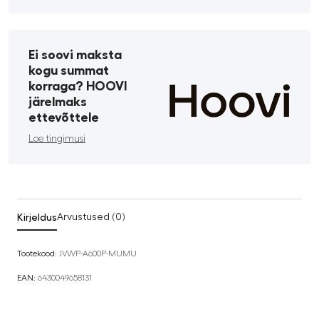
Ei soovi maksta
kogu summat
korraga? HOOVI
järelmaks
ettevõttele
Loe tingimusi
Kirjeldus
Arvustused (0)
Tootekood:
JVWP-A600P-MUMU
EAN:
6430049658131