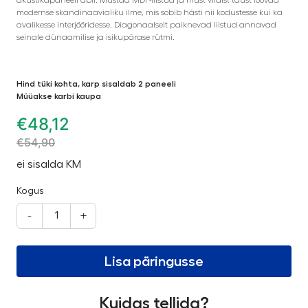
modernse skandinaavialiku ilme, mis sobib hästi nii kodustesse kui ka
avalikesse interjööridesse. Diagonaalselt paiknevad liistud annavad
seinale dünaamilise ja isikupärase rütmi.
Hind tüki kohta, karp sisaldab 2 paneeli
Müüakse karbi kaupa
€
48,12
€
54,90
ei sisalda KM
Kogus
-
+
Lisa päringusse
Kuidas tellida?