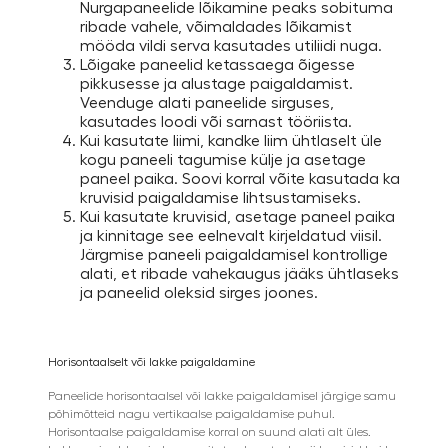
Nurgapaneelide lõikamine peaks sobituma
ribade vahele, võimaldades lõikamist
mööda vildi serva kasutades utiliidi nuga.
Lõigake paneelid ketassaega õigesse
pikkusesse ja alustage paigaldamist.
Veenduge alati paneelide sirguses,
kasutades loodi või sarnast tööriista.
Kui kasutate liimi, kandke liim ühtlaselt üle
kogu paneeli tagumise külje ja asetage
paneel paika. Soovi korral võite kasutada ka
kruvisid paigaldamise lihtsustamiseks.
Kui kasutate kruvisid, asetage paneel paika
ja kinnitage see eelnevalt kirjeldatud viisil.
Järgmise paneeli paigaldamisel kontrollige
alati, et ribade vahekaugus jääks ühtlaseks
ja paneelid oleksid sirges joones.
Horisontaalselt või lakke paigaldamine
Paneelide horisontaalsel või lakke paigaldamisel järgige samu
põhimõtteid nagu vertikaalse paigaldamise puhul.
Horisontaalse paigaldamise korral on suund alati alt üles.