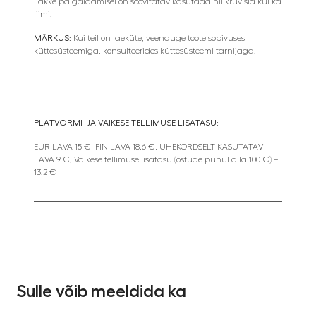
Lakke paigaldamisel on soovitatav kasutada nii kruvisid kui ka
liimi.
MÄRKUS:
Kui teil on laeküte, veenduge toote sobivuses
küttesüsteemiga, konsulteerides küttesüsteemi tarnijaga.
PLATVORMI- JA VÄIKESE TELLIMUSE LISATASU:
EUR LAVA 15 €, FIN LAVA 18.6 €, ÜHEKORDSELT KASUTATAV
LAVA 9 €; Väikese tellimuse lisatasu (ostude puhul alla 100 €) –
13.2 €
Sulle võib meeldida ka