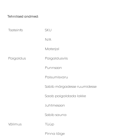
Tehnilised andmed:
Tooteinfo
SKU
N/A
Materjal
Paigaldus
Paigaldusviis
Punnsoon
Paisumisvaru
Sobib märgadesse ruumidesse
Saab paigaldada lakke
Juhtmesoon
Sobib sauna
Välimus
Tüüp
Pinna läige