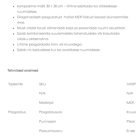
kompaktne mõõt 30 × 30 cm – lihtne sobitada ka väikestesse
ruumidesse.
Diagonaalselt paigutatud hallid MDF-liistud loovad dünaamilise
ilme.
Must vildist taust vähendab kaja ja parandab ruumi akustikat.
Saab kombineerida suuremateks lahendusteks või kasutada
üksiku aktsendina.
Lihtne paigaldada liimi või kruvidega.
Sobib nii kodudesse kui ka avalikesse ruumidesse.
Tehnilised andmed:
Tooteinfo
SKU
JVWP
N/A
N/A
Materjal
MDF, v
Paigaldus
Paigaldusviis
Kruvi
Punnsoon
Pikal 
Paisumisvaru
Ei ole