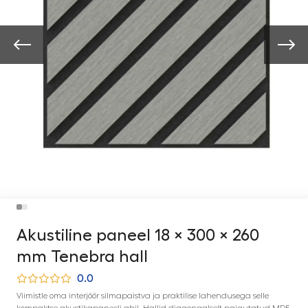
Akustiline paneel 18 × 300 × 260
mm Tenebra hall
0.0
Viimistle oma interjöör silmapaistva ja praktilise lahendusega selle
kompaktse akustikapaneeli abil. Hallid diagonaalselt paigutatud MDF-