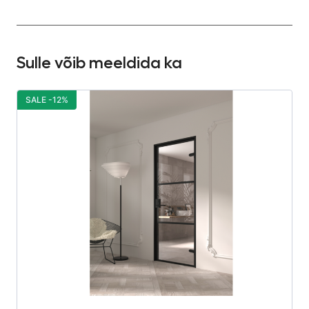
Sulle võib meeldida ka
SALE -12%
S