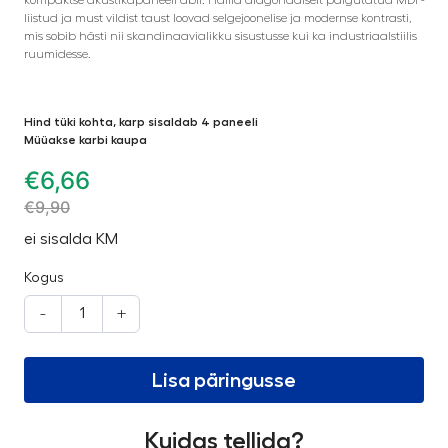
liistud ja must vildist taust loovad selgejoonelise ja modernse kontrasti,
mis sobib hästi nii skandinaavialikku sisustusse kui ka industriaalstiilis
ruumidesse.
Hind tüki kohta, karp sisaldab 4 paneeli
Müüakse karbi kaupa
€
6,66
€
9,90
ei sisalda KM
Kogus
-
+
Lisa päringusse
Kuidas tellida?