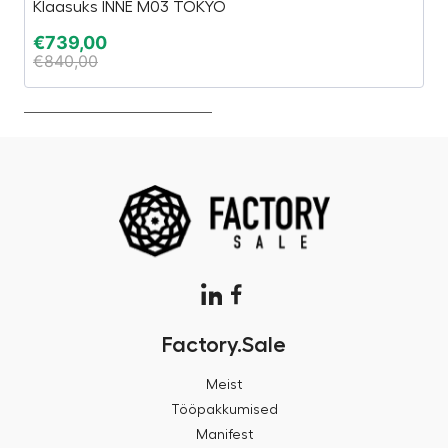
Klaasuks INNE M03 TOKYO
Pl
€
739,00
€
€
840,00
€
Factory.Sale
Meist
Tööpakkumised
Manifest