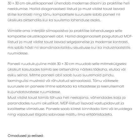
30 × 30 cm akustikapaneel ühendab modernse disaini ja praktilise heli
neeldumise. Hallid diagonaalsed liistud ja must vildist taust loovad
stiilse kontrasti ning tänu kompaktsele suurusele sobib paneel nii
üksikuks aktsendiks kui ka suurema lahenduse osaks.
Viimistle oma interjöör silmapaistva ja praktilise lahendusega selle
kompaktse akustikapaneeli abil. Hallid diagonaalselt paigutatud MDF-
liistud ja must vildist taust loovad selgejoonelise ja modernse kontrasti,
mis sobib hästi nii skandinaavialikku sisustusse kui ka industriaalstiilis
ruumidesse.
Paneeli ruudukujuline mõõt 30 × 30 cm muudab selle mitmekülgseks:
üksikult kasutades toimib see aktsendina näiteks töökoha, elutoa või
esiku seinal. Mitme paneeli abil saab luua suuremaid pindu,
loomingulisi mustreid või rõhutatud seinaalasid. Tänu väikesele
suurusele on paneele lihtne sobitada ka kitsastesse ja keerulisemalt
kujundatavatesse ruumidesse.
Must vildist taust toimib tõhusa heli neelajana, vähendades kaja ja
parandades ruumi akustikat. MDF-liistud lisavad vastupidavust ja
kvaliteetse viimistluse. Paneele saab kiiresti kinnitada liimi või kruvidega
ning vajadusel lõigata sobivasse mõõtu ilma eritööriistadeta.
Omadused ja eelised: