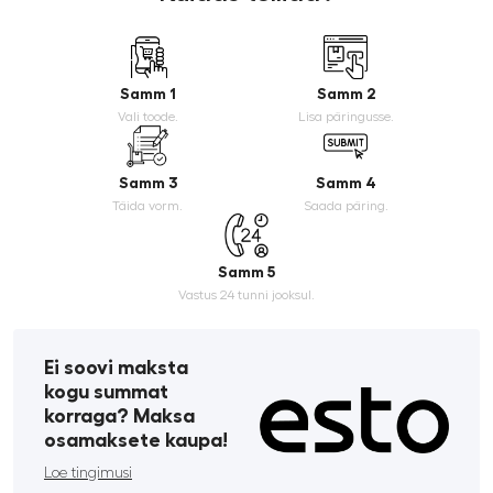
Samm 1
Samm 2
Vali toode.
Lisa päringusse.
Samm 3
Samm 4
Täida vorm.
Saada päring.
Samm 5
Vastus 24 tunni jooksul.
Ei soovi maksta
kogu summat
korraga? Maksa
osamaksete kaupa!
Loe tingimusi