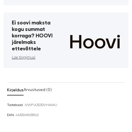
Ei soovi maksta
kogu summat
korraga? HOOVI
järelmaks
ettevõttele
Loe tingimusi
Kirjeldus
Arvustused (0)
Tootekood:
JVWP-A3030V-HAMU
EAN:
6430049658162