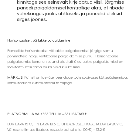
kinnitage see eelnevalt kirjeldatud viisil. Järgmise
paneeli paigaldamisel kontrollige alati, et ribade
vahekaugus jääks ühtlaseks ja paneelid oleksid
sirges joones.
Horisontaalselt või lakke paigaldamine
Paneelide horisontaalsel või lakke paigaldamisel järgige samu
põhimõtteid nagu vertikaalse paigaldamise puhul. Horisontaalse
paigaldamise korral on suund alati alt üles. Lakke paigaldamisel on
soovitatav kasutada nii kruvisid kui ka liimi.
MÄRKUS:
Kui teil on laeküte, veenduge toote sobivuses küttesüsteemiga,
konsulteerides küttesüsteemi tarnijaga.
PLATVORMI- JA VÄIKESE TELLIMUSE LISATASU:
EUR LAVA 15 €, FIN LAVA 18.6 €, ÜHEKORDSELT KASUTATAV LAVA 9 €;
Väikese tellimuse lisatasu (ostude puhul alla 100 €) – 13.2 €