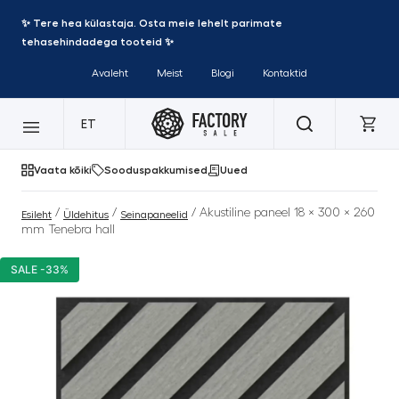
✨ Tere hea külastaja. Osta meie lehelt parimate
tehasehindadega tooteid ✨
Avaleht
Meist
Blogi
Kontaktid
ET
Vaata kõiki
Sooduspakkumised
Uued
/
/
/ Akustiline paneel 18 × 300 × 260
Esileht
Üldehitus
Seinapaneelid
mm Tenebra hall
SALE -33%