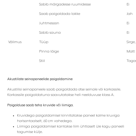
Sobib märgadesse ruumidesse
Ei
Saab paigaldada lakke
Jah
Juhtmesoon
Ei
Sobib sauna
Ei
Välimus
Tüüp
Sirge
Pinna läige
Matt
Stiil
Tagas
Akustiliste seinapaneelide paigaldamine
Akustilisi seinapaneele saab paigaldada otse seinale või karkassile.
Karkassile paigaldatuna saavutatakse heli neelduvuse klass A.
Paigalduse saab teha kruvide või liimiga.
Kruvidega paigaldamisel kinnitatakse paneel kolme kruviga
horisontaalselt, 60 cm vahedega.
Liimiga paigaldamisel kantakse liim ühtlaselt üle kogu paneeli
tagumise külje.