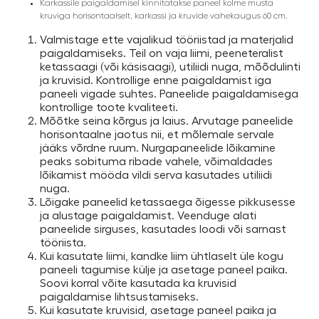
Karkassile paigaldamisel kinnitatakse paneel kolme musta
kruviga horisontaalselt, karkassi ja kruvide vahekaugus 60 cm.
Valmistage ette vajalikud tööriistad ja materjalid
paigaldamiseks. Teil on vaja liimi, peeneteralist
ketassaagi (või käsisaagi), utiliidi nuga, mõõdulinti
ja kruvisid. Kontrollige enne paigaldamist iga
paneeli vigade suhtes. Paneelide paigaldamisega
kontrollige toote kvaliteeti.
Mõõtke seina kõrgus ja laius. Arvutage paneelide
horisontaalne jaotus nii, et mõlemale servale
jääks võrdne ruum. Nurgapaneelide lõikamine
peaks sobituma ribade vahele, võimaldades
lõikamist mööda vildi serva kasutades utiliidi
nuga.
Lõigake paneelid ketassaega õigesse pikkusesse
ja alustage paigaldamist. Veenduge alati
paneelide sirguses, kasutades loodi või sarnast
tööriista.
Kui kasutate liimi, kandke liim ühtlaselt üle kogu
paneeli tagumise külje ja asetage paneel paika.
Soovi korral võite kasutada ka kruvisid
paigaldamise lihtsustamiseks.
Kui kasutate kruvisid, asetage paneel paika ja