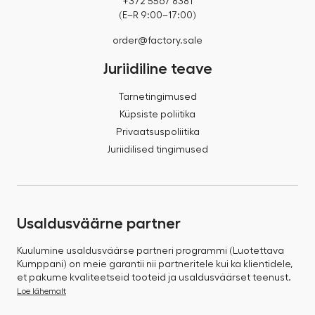
+372 5567 8381
(E–R 9:00–17:00)
order@factory.sale
Juriidiline teave
Tarnetingimused
Küpsiste poliitika
Privaatsuspoliitika
Juriidilised tingimused
Usaldusväärne partner
Kuulumine usaldusväärse partneri programmi (Luotettava
Kumppani) on meie garantii nii partneritele kui ka klientidele,
et pakume kvaliteetseid tooteid ja usaldusväärset teenust.
Loe lähemalt