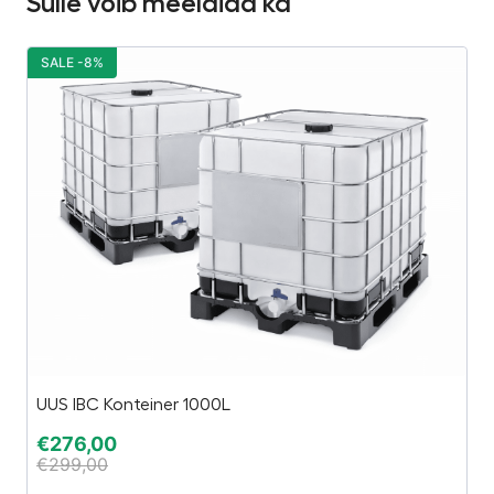
Sulle võib meeldida ka
SALE -8%
S
UUS IBC Konteiner 1000L
Vä
€
276,00
€
€
299,00
€