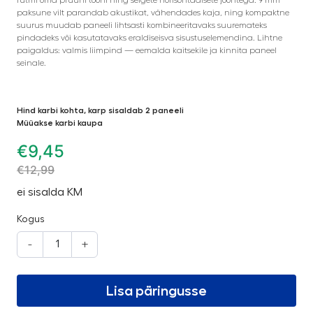
paksune vilt parandab akustikat, vähendades kaja, ning kompaktne
suurus muudab paneeli lihtsasti kombineeritavaks suuremateks
pindadeks või kasutatavaks eraldiseisva sisustuselemendina. Lihtne
paigaldus: valmis liimpind — eemalda kaitsekile ja kinnita paneel
seinale.
Hind karbi kohta, karp sisaldab 2 paneeli
Müüakse karbi kaupa
€
9,45
€
12,99
ei sisalda KM
Kogus
-
+
Lisa päringusse