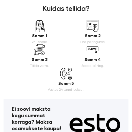
Kuidas tellida?
Samm 1
Samm 2
Vali toode.
Lisa päringusse.
Samm 3
Samm 4
Täida vorm.
Saada päring.
Samm 5
Vastus 24 tunni jooksul.
Ei soovi maksta
kogu summat
korraga? Maksa
osamaksete kaupa!