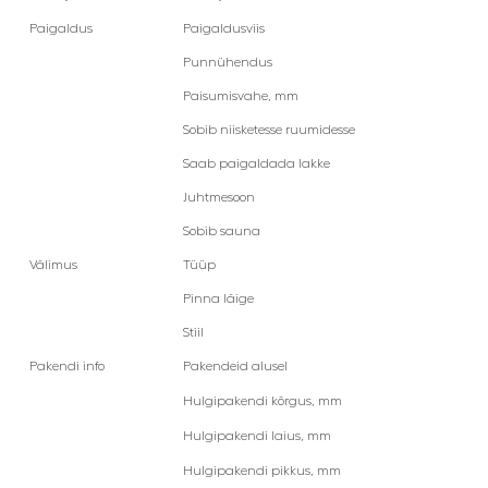
Paigaldus
Paigaldusviis
Punnühendus
Paisumisvahe, mm
Sobib niisketesse ruumidesse
Saab paigaldada lakke
Juhtmesoon
Sobib sauna
Välimus
Tüüp
Pinna läige
Stiil
Pakendi info
Pakendeid alusel
Hulgipakendi kõrgus, mm
Hulgipakendi laius, mm
Hulgipakendi pikkus, mm