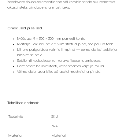
iseseisvate sisustuselementidena või kombineerida suuremateks
akustilisteks pindadeks ja mustriteks.
Omadused ja eelised:
Mõõdud: 9 × 300 × 300 mm paneeli kohta.
Materjal: akustiline vilt, viimistletud pind, soe pruun toon.
Lihtne paigaldus: valmis liimpind — eemalda kaitsekile ja
kinnita seinale.
Sobib nii kodudesse kui ka avalikesse ruumidesse.
Parandab helikvaliteeti, vähendades kaja ja müra.
Võimaldab luua isikupäraseid mustreid ja pindu.
Tehnilised andmed:
Tooteinfo
SKU
N/A
Materjal
Materjal