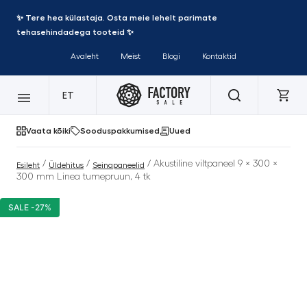
✨ Tere hea külastaja. Osta meie lehelt parimate
tehasehindadega tooteid ✨
Avaleht
Meist
Blogi
Kontaktid
ET
Vaata kõiki
Sooduspakkumised
Uued
/
/
/ Akustiline viltpaneel 9 × 300 ×
Esileht
Üldehitus
Seinapaneelid
300 mm Linea tumepruun, 4 tk
SALE -27%