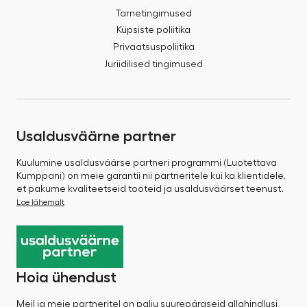
Tarnetingimused
Küpsiste poliitika
Privaatsuspoliitika
Juriidilised tingimused
Usaldusväärne partner
Kuulumine usaldusväärse partneri programmi (Luotettava
Kumppani) on meie garantii nii partneritele kui ka klientidele,
et pakume kvaliteetseid tooteid ja usaldusväärset teenust.
Loe lähemalt
Hoia ühendust
Meil ja meie partneritel on palju suurepäraseid allahindlusi