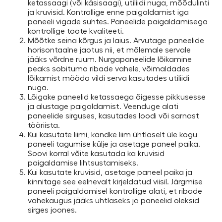
ketassaagi (või käsisaagi), utiliidi nuga, mõõdulinti
ja kruvisid. Kontrollige enne paigaldamist iga
paneeli vigade suhtes. Paneelide paigaldamisega
kontrollige toote kvaliteeti.
Mõõtke seina kõrgus ja laius. Arvutage paneelide
horisontaalne jaotus nii, et mõlemale servale
jääks võrdne ruum. Nurgapaneelide lõikamine
peaks sobituma ribade vahele, võimaldades
lõikamist mööda vildi serva kasutades utiliidi
nuga.
Lõigake paneelid ketassaega õigesse pikkusesse
ja alustage paigaldamist. Veenduge alati
paneelide sirguses, kasutades loodi või sarnast
tööriista.
Kui kasutate liimi, kandke liim ühtlaselt üle kogu
paneeli tagumise külje ja asetage paneel paika.
Soovi korral võite kasutada ka kruvisid
paigaldamise lihtsustamiseks.
Kui kasutate kruvisid, asetage paneel paika ja
kinnitage see eelnevalt kirjeldatud viisil. Järgmise
paneeli paigaldamisel kontrollige alati, et ribade
vahekaugus jääks ühtlaseks ja paneelid oleksid
sirges joones.