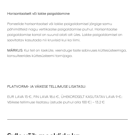
Horisontaalselt või lakke paigaldamine
Paneelide horisontaalsel või lakke paigaldamisel järgige samu
põhimõtteid nagu vertikaalse paigaldamise puhul. Horisontaalse
paigaldamise korral on suund alati alt üles. Lakke paigaldamisel on
soovitatav kasutada nii kruvisid kui ka liimi.
MÄRKUS:
Kui teil on laeküte, veenduge toote sobivuses küttesüsteemiga,
konsulteerides küttesüsteemi tarnijaga.
PLATVORMI- JA VÄIKESE TELLIMUSE LISATASU:
EUR LAVA 15 €, FIN LAVA 18.6 €, ÜHEKORDSELT KASUTATAV LAVA 9 €;
Väikese tellimuse lisatasu (ostude puhul alla 100 €) – 13.2 €