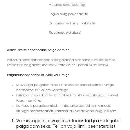
Hulgipakendi kaal, kg
Kogus hulgipakendis, tk
Ruutmeetreid hulgipakendis
Ruutmeetreid alusel
Akustiliste seinapaneelide paigaldamine
Akustilisi seinapaneele saab paigaldada otse seinale või karkassile.
Karkassile paigaldatuna saavutatakse heli neelduvuse klass A.
Paigalduse saab teha kruvide või liimiga.
Kruvidega paigaldamisel kinnitatakse paneel kolme kruviga
horisontaalselt, 60 cm vahedega.
Liimiga paigaldamisel kantakse liim ühtlaselt üle kogu paneeli
tagumise külje.
Karkassile paigaldamisel kinnitatakse paneel kolme musta
kruviga horisontaalselt, karkassi ja kruvide vahekaugus 60 cm.
Valmistage ette vajalikud tööriistad ja materjalid
paigaldamiseks. Teil on vaja liimi, peeneteralist