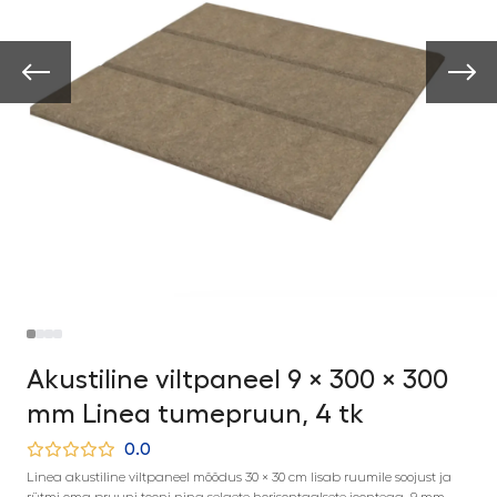
Akustiline viltpaneel 9 × 300 × 300
mm Linea tumepruun, 4 tk
0.0
Linea akustiline viltpaneel mõõdus 30 × 30 cm lisab ruumile soojust ja
rütmi oma pruuni tooni ning selgete horisontaalsete joontega. 9 mm