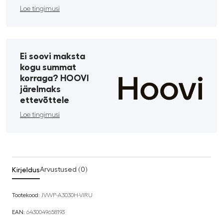
Loe tingimusi
Ei soovi maksta
kogu summat
korraga? HOOVI
järelmaks
ettevõttele
Loe tingimusi
Kirjeldus
Arvustused (0)
Tootekood:
JVWP-A3030H-VIRU
EAN:
6430049658193