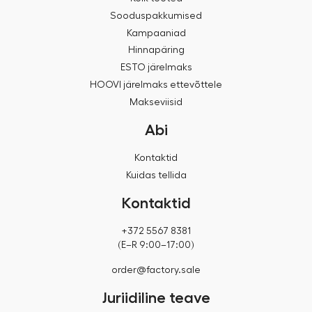
Sooduspakkumised
Kampaaniad
Hinnapäring
ESTO järelmaks
HOOVI järelmaks ettevõttele
Makseviisid
Abi
Kontaktid
Kuidas tellida
Kontaktid
+372 5567 8381
(E–R 9:00–17:00)
order@factory.sale
Juriidiline teave