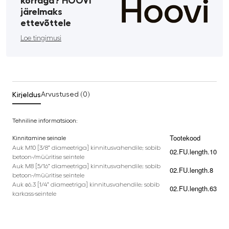
korraga? HOOVI
järelmaks
ettevõttele
Loe tingimusi
Kirjeldus
Arvustused (0)
Tehniline informatsioon:
Tootekood
Kinnitamine seinale
Auk M10 [3/8” diameetriga] kinnitusvahendile; sobib
02.FU.length.10
betoon-/müüritise seintele
Auk M8 [5/16” diameetriga] kinnitusvahendile; sobib
02.FU.length.8
betoon-/müüritise seintele
Auk ø6.3 [1/4” diameetriga] kinnitusvahendile; sobib
02.FU.length.63
karkass-seintele