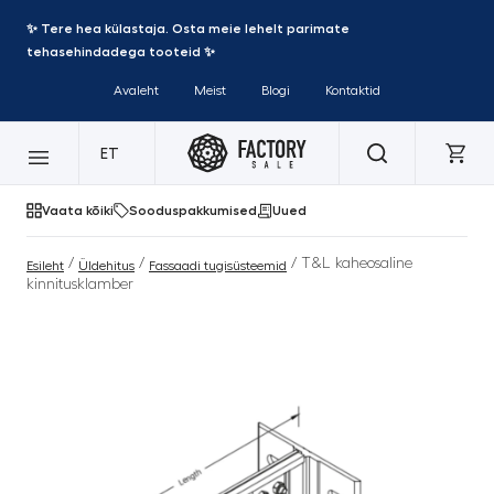
✨ Tere hea külastaja. Osta meie lehelt parimate
tehasehindadega tooteid ✨
Avaleht
Meist
Blogi
Kontaktid
ET
Vaata kõiki
Sooduspakkumised
Uued
/
/
/ T&L kaheosaline
Esileht
Üldehitus
Fassaadi tugisüsteemid
kinnitusklamber