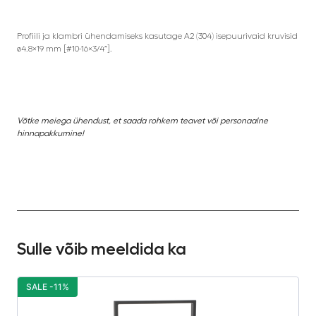
Profiili ja klambri ühendamiseks kasutage A2 (304) isepuurivaid kruvisid
ø4.8×19 mm [#10-16×3/4”].
Võtke meiega ühendust, et saada rohkem teavet või personaalne
hinnapakkumine!
Sulle võib meeldida ka
SALE -11%
S