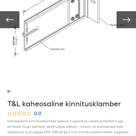
T&L kaheosaline kinnitusklamber
0.0
Kaheosaline kinnitusklamber pakub tugevat ja usaldusväärset tuge
erinevat tüüpi seintele, sealhulgas betoon-, müüri- ja karkass-seintele.
Saadaval aukudega M10, M8 või ø6.3 mm kinnitusvahenditele, tagades