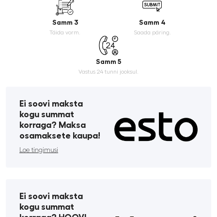
Samm 3
Samm 4
Täida vorm.
Saada päring.
Samm 5
Vastus 24 tunni jooksul.
Ei soovi maksta
kogu summat
korraga? Maksa
osamaksete kaupa!
Loe tingimusi
Ei soovi maksta
kogu summat