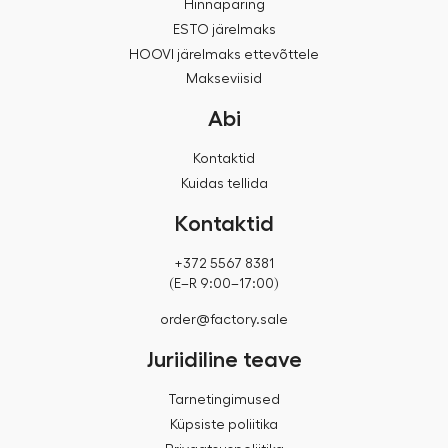
Hinnapäring
ESTO järelmaks
HOOVI järelmaks ettevõttele
Makseviisid
Abi
Kontaktid
Kuidas tellida
Kontaktid
+372 5567 8381
(E–R 9:00–17:00)
order@factory.sale
Juriidiline teave
Tarnetingimused
Küpsiste poliitika