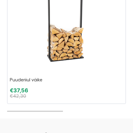
Puuderiiul väike
Es
€
37,56
€
€
42,30
€