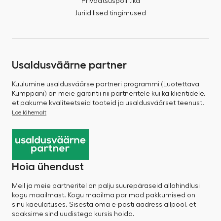
Privaatsuspoliitika
Juriidilised tingimused
Usaldusväärne partner
Kuulumine usaldusväärse partneri programmi (Luotettava
Kumppani) on meie garantii nii partneritele kui ka klientidele,
et pakume kvaliteetseid tooteid ja usaldusväärset teenust.
Loe lähemalt
Hoia ühendust
Meil ja meie partneritel on palju suurepäraseid allahindlusi
kogu maailmast. Kogu maailma parimad pakkumised on
sinu käeulatuses. Sisesta oma e-posti aadress allpool, et
saaksime sind uudistega kursis hoida.