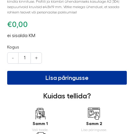
kindla kinnituse. Profiili ja klambri ühendamiseks kasutage A2 (304)
isepuurivaid kruvisid ø4.8x19 mm. Võtke meiega ühendust, et saada
rohkem teavet või personaalse pakkumise!
€
0,00
ei sisalda KM
Kogus
-
+
Lisa päringusse
Kuidas tellida?
Samm 1
Samm 2
Vali toode.
Lisa päringusse.