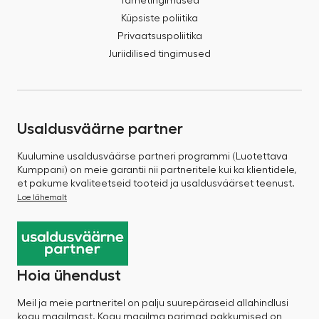
Tarnetingimused
Küpsiste poliitika
Privaatsuspoliitika
Juriidilised tingimused
Usaldusväärne partner
Kuulumine usaldusväärse partneri programmi (Luotettava
Kumppani) on meie garantii nii partneritele kui ka klientidele,
et pakume kvaliteetseid tooteid ja usaldusväärset teenust.
Loe lähemalt
Hoia ühendust
Meil ja meie partneritel on palju suurepäraseid allahindlusi
kogu maailmast. Kogu maailma parimad pakkumised on