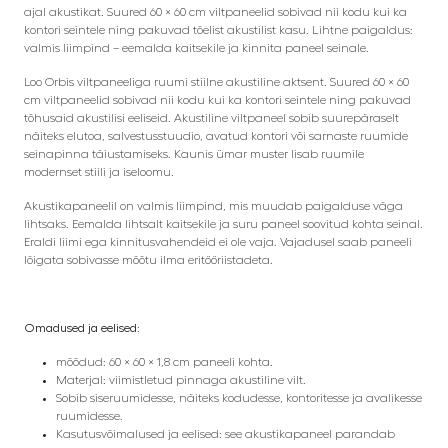
ajal akustikat. Suured 60 × 60 cm viltpaneelid sobivad nii kodu kui ka
kontori seintele ning pakuvad tõelist akustilist kasu. Lihtne paigaldus:
valmis liimpind – eemalda kaitsekile ja kinnita paneel seinale.
Loo Orbis viltpaneeliga ruumi stiilne akustiline aktsent. Suured 60 × 60
cm viltpaneelid sobivad nii kodu kui ka kontori seintele ning pakuvad
tõhusaid akustilisi eeliseid. Akustiline viltpaneel sobib suurepäraselt
näiteks elutoa, salvestusstuudio, avatud kontori või sarnaste ruumide
seinapinna täiustamiseks. Kaunis ümar muster lisab ruumile
modernset stiili ja iseloomu.
Akustikapaneelil on valmis liimpind, mis muudab paigalduse väga
lihtsaks. Eemalda lihtsalt kaitsekile ja suru paneel soovitud kohta seinal.
Eraldi liimi ega kinnitusvahendeid ei ole vaja. Vajadusel saab paneeli
lõigata sobivasse mõõtu ilma eritööriistadeta.
Omadused ja eelised:
mõõdud: 60 × 60 × 1,8 cm paneeli kohta.
Materjal: viimistletud pinnaga akustiline vilt.
Sobib siseruumidesse, näiteks kodudesse, kontoritesse ja avalikesse
ruumidesse.
Kasutusvõimalused ja eelised: see akustikapaneel parandab