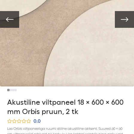
Akustiline viltpaneel 18 × 600 × 600
mm Orbis pruun, 2 tk
0.0
Loo Orbis viltpaneeliga ruumi stiilne akustiline aktsent. Suured 60 × 60
cm viltpaneelid sobivad nii kodu kui ka kontori seintele ning pakuvad