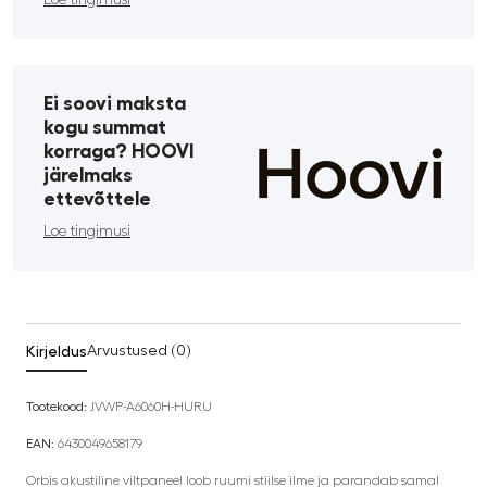
Ei soovi maksta
kogu summat
korraga? HOOVI
järelmaks
ettevõttele
Loe tingimusi
Kirjeldus
Arvustused (0)
Tootekood:
JVWP-A6060H-HURU
EAN:
6430049658179
Orbis akustiline viltpaneel loob ruumi stiilse ilme ja parandab samal