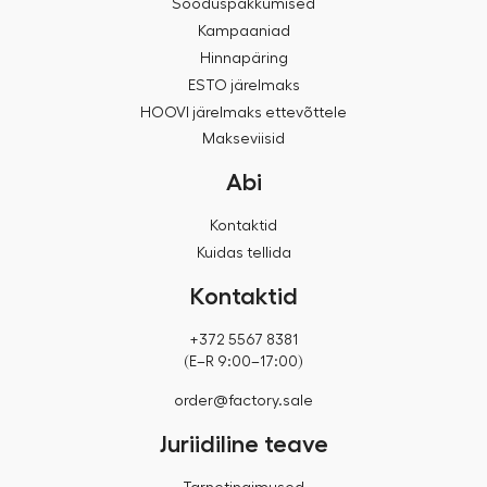
Sooduspakkumised
Kampaaniad
Hinnapäring
ESTO järelmaks
HOOVI järelmaks ettevõttele
Makseviisid
Abi
Kontaktid
Kuidas tellida
Kontaktid
+372 5567 8381
(E–R 9:00–17:00)
order@factory.sale
Juriidiline teave