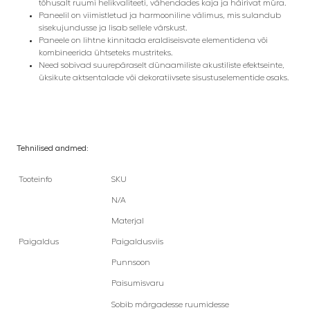
tõhusalt ruumi helikvaliteeti, vähendades kaja ja häirivat müra.
Paneelil on viimistletud ja harmooniline välimus, mis sulandub
sisekujundusse ja lisab sellele värskust.
Paneele on lihtne kinnitada eraldiseisvate elementidena või
kombineerida ühtseteks mustriteks.
Need sobivad suurepäraselt dünaamiliste akustiliste efektseinte,
üksikute aktsentalade või dekoratiivsete sisustuselementide osaks.
Tehnilised andmed:
Tooteinfo
SKU
N/A
Materjal
Paigaldus
Paigaldusviis
Punnsoon
Paisumisvaru
Sobib märgadesse ruumidesse