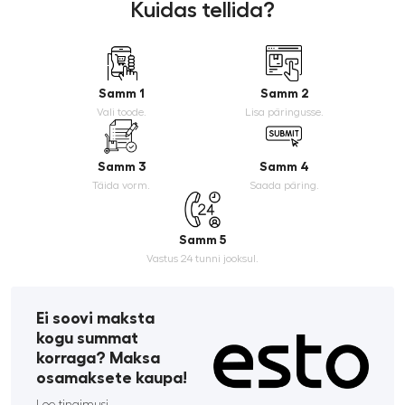
Kuidas tellida?
Samm 1
Samm 2
Vali toode.
Lisa päringusse.
Samm 3
Samm 4
Täida vorm.
Saada päring.
Samm 5
Vastus 24 tunni jooksul.
Ei soovi maksta
kogu summat
korraga? Maksa
osamaksete kaupa!
Loe tingimusi