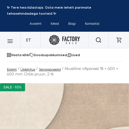
✨ Tere hea külastaja. Osta meie lehelt parimate
tehasehindadega tooteid ✨
Avaleht
Meist
Blogi
Kontaktid
ET
Vaata kõiki
Sooduspakkumised
Uued
/
/
/ Akustiline viltpaneel 18 × 600 ×
Esileht
Üldehitus
Seinapaneelid
600 mm Orbis pruun, 2 tk
SALE -10%