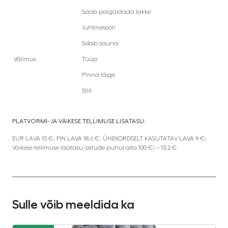
Saab paigaldada lakke
Juhtmesoon
Sobib sauna
Välimus
Tüüp
Pinna läige
Stiil
PLATVORMI- JA VÄIKESE TELLIMUSE LISATASU:
EUR LAVA 15 €, FIN LAVA 18.6 €, ÜHEKORDSELT KASUTATAV LAVA 9 €;
Väikese tellimuse lisatasu (ostude puhul alla 100 €) – 13.2 €
Sulle võib meeldida ka