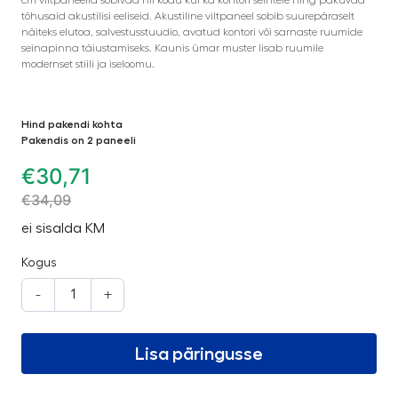
tõhusaid akustilisi eeliseid. Akustiline viltpaneel sobib suurepäraselt
näiteks elutoa, salvestusstuudio, avatud kontori või sarnaste ruumide
seinapinna täiustamiseks. Kaunis ümar muster lisab ruumile
modernset stiili ja iseloomu.
Hind pakendi kohta
Pakendis on 2 paneeli
€
30,71
€
34,09
ei sisalda KM
Kogus
-
+
Lisa päringusse