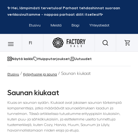
✨ Hei, lämpimästi tervetuloa! Parhaat tehdashinnat suoraan
verkkosivultamme - nappaa parhaat diilit itsellesi!✨
Etusivu
Meistä
Blogi
Yhteystiedot
FI
Näytä kaikki
Huipputarjoukset
Uutuudet
/
/ Saunan kiukaat
Etusivu
Kylpyhuone ja sauna
Saunan kiukaat
Kiuas on saunan sydän. Kiukaat ovat jokaisen saunan tärkeimpiä
komponentteja, jotka määräävät saunaelämyksen laadun ja
tunnelman. Tässä artikkelissa tutustumme erityyppisiin kiukaisiin,
kuten puu- ja sähkökiukaisiin, ja esittelemme useita tunnettuja
tuotemerkkejä, kuten Cozy, Harvia, Huum, Saunum ja Löyly,
havainnollistamaan niiden eroja ja etuja.