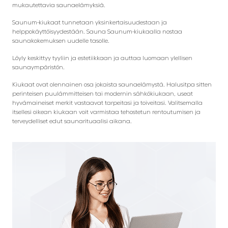
mukautettavia saunaelämyksiä.
Saunum-kiukaat tunnetaan yksinkertaisuudestaan ja
helppokäyttöisyydestään. Sauna Saunum-kiukaalla nostaa
saunakokemuksen uudelle tasolle.
Löyly keskittyy tyyliin ja estetiikkaan ja auttaa luomaan ylellisen
saunaympäristön.
Kiukaat ovat olennainen osa jokaista saunaelämystä. Halusitpa sitten
perinteisen puulämmitteisen tai modernin sähkökiukaan, useat
hyvämaineiset merkit vastaavat tarpeitasi ja toiveitasi. Valitsemalla
itsellesi oikean kiukaan voit varmistaa tehostetun rentoutumisen ja
terveydelliset edut saunarituaalisi aikana.