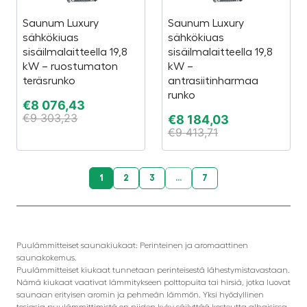
Saunum Luxury
Saunum Luxury
sähkökiuas
sähkökiuas
sisäilmalaitteella 19,8
sisäilmalaitteella 19,8
kW – ruostumaton
kW –
teräsrunko
antrasiitinharmaa
runko
€
8 076,43
€
9 303,23
€
8 184,03
€
9 413,71
1
2
3
...
7
Puulämmitteiset saunakiukaat: Perinteinen ja aromaattinen
saunakokemus.
Puulämmitteiset kiukaat tunnetaan perinteisestä lähestymistavastaan.
Nämä kiukaat vaativat lämmitykseen polttopuita tai hirsiä, jotka luovat
saunaan erityisen aromin ja pehmeän lämmön. Yksi hyödyllinen
tosiasia puulämmittimistä on niiden kyky säilyttää kosteutta alhaisissa