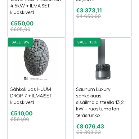
4,5kW + ILMAISET
€
3 373,11
kiuaskivet!
€
4 650,00
€
550,00
€
605,00
SALE -9%
SALE -13%
Sähkökiuas HUUM
Saunum Luxury
DROP 7 + ILMAISET
sähkökiuas
kiuaskivet!
sisäilmalaitteella 13,2
kW – ruostumaton
€
510,00
teräsrunko
€
561,00
€
8 076,43
€
9 303,23