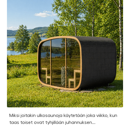
Miksi joitakin ulkosaunoja käytetään joka viikko, kun
Ka
taas toiset ovat tyhjillään juhannuksen...
u
os