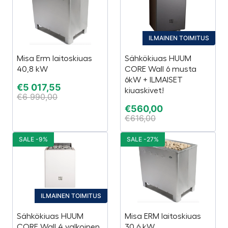
ILMAINEN TOIMITUS
Misa Erm laitoskiuas
Sähkökiuas HUUM
40,8 kW
CORE Wall 6 musta
6kW + ILMAISET
€
5 017,55
kiuaskivet!
€
6 990,00
€
560,00
€
616,00
SALE -9%
SALE -27%
ILMAINEN TOIMITUS
Sähkökiuas HUUM
Misa ERM laitoskiuas
CORE Wall 4 valkoinen
30,6 kW