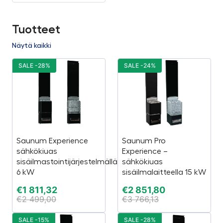
Tuotteet
Näytä kaikki
SALE -28%
SALE -24%
Saunum Experience
Saunum Pro
sähkökiuas
Experience –
sisäilmastointijärjestelmällä
sähkökiuas
6 kW
sisäilmalaitteella 15 kW
€
1 811,32
€
2 851,80
€
2 499,00
€
3 766,13
SALE -15%
SALE -28%