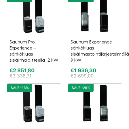
Saunum Pro
Saunum Experience
Experience –
sähkökiuas
sähkökiuas
sisäilmastointijärjestelmällä
sisäilmalaitteella 12 kW
9 kW
€
2 851,80
€
1 936,30
€
3 338,71
€
2 699,00
SALE -16%
SALE -26%