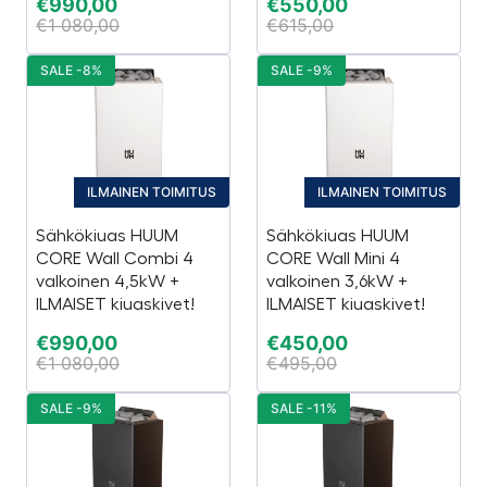
€
990,00
€
550,00
€
1 080,00
€
615,00
SALE -8%
SALE -9%
ILMAINEN TOIMITUS
ILMAINEN TOIMITUS
Sähkökiuas HUUM
Sähkökiuas HUUM
CORE Wall Combi 4
CORE Wall Mini 4
valkoinen 4,5kW +
valkoinen 3,6kW +
ILMAISET kiuaskivet!
ILMAISET kiuaskivet!
€
990,00
€
450,00
€
1 080,00
€
495,00
SALE -9%
SALE -11%