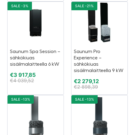
SALE -3%
SALE -21%
Saunum Spa Session –
Saunum Pro
sähkökiuas
Experience –
sisäilmalaitteella 6 kW
sähkökiuas
sisäilmalaitteella 9 kW
€
3 917,85
€
4 039,52
€
2 279,12
€
2 898,39
SALE -13%
SALE -13%