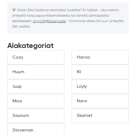
💡
Vinkki:
Etkö löytänyt etsimääsi tuotetta? Ei hätää – ota meihin
yhteyttä tarjouspyyntölomakkeella tai lähetä sähköpostia
osoitteeseen
myynti@factory.sale
– tiimimme ottaa Sinuun yhteyttä
24h sisällä.
Alakategoriat
Cozy
Harvia
Huum
IKI
Juup
Löyly
Misa
Narvi
Saunum
Skamet
Stoveman