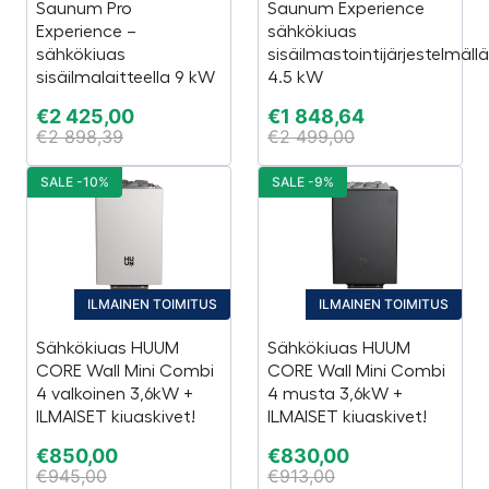
Saunum Pro
Saunum Experience
Experience –
sähkökiuas
sähkökiuas
sisäilmastointijärjestelmällä
sisäilmalaitteella 9 kW
4.5 kW
€
2 425,00
€
1 848,64
€
2 898,39
€
2 499,00
SALE -10%
SALE -9%
ILMAINEN TOIMITUS
ILMAINEN TOIMITUS
Sähkökiuas HUUM
Sähkökiuas HUUM
CORE Wall Mini Combi
CORE Wall Mini Combi
4 valkoinen 3,6kW +
4 musta 3,6kW +
ILMAISET kiuaskivet!
ILMAISET kiuaskivet!
€
850,00
€
830,00
€
945,00
€
913,00