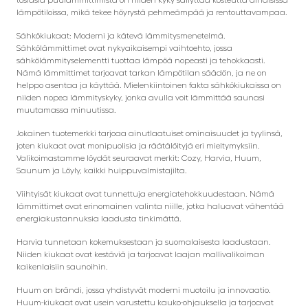
lämpötiloissa, mikä tekee höyrystä pehmeämpää ja rentouttavampaa.
Sähkökiukaat: Moderni ja kätevä lämmitysmenetelmä.
Sähkölämmittimet ovat nykyaikaisempi vaihtoehto, jossa
sähkölämmityselementti tuottaa lämpöä nopeasti ja tehokkaasti.
Nämä lämmittimet tarjoavat tarkan lämpötilan säädön, ja ne on
helppo asentaa ja käyttää. Mielenkiintoinen fakta sähkökiukaissa on
niiden nopea lämmityskyky, jonka avulla voit lämmittää saunasi
muutamassa minuutissa.
Jokainen tuotemerkki tarjoaa ainutlaatuiset ominaisuudet ja tyylinsä,
joten kiukaat ovat monipuolisia ja räätälöityjä eri mieltymyksiin.
Valikoimastamme löydät seuraavat merkit: Cozy, Harvia, Huum,
Saunum ja Löyly, kaikki huippuvalmistajilta.
Viihtyisät kiukaat ovat tunnettuja energiatehokkuudestaan. Nämä
lämmittimet ovat erinomainen valinta niille, jotka haluavat vähentää
energiakustannuksia laadusta tinkimättä.
Harvia tunnetaan kokemuksestaan ja suomalaisesta laadustaan.
Niiden kiukaat ovat kestäviä ja tarjoavat laajan mallivalikoiman
kaikenlaisiin saunoihin.
Huum on brändi, jossa yhdistyvät moderni muotoilu ja innovaatio.
Huum-kiukaat ovat usein varustettu kauko-ohjauksella ja tarjoavat