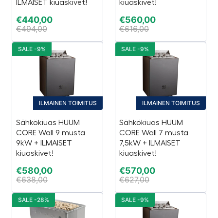
ILMAISET kiuaskivet!
kiuaskivet!
€
440,00
€
560,00
€
494,00
€
616,00
SALE -9%
SALE -9%
ILMAINEN TOIMITUS
ILMAINEN TOIMITUS
Sähkökiuas HUUM
Sähkökiuas HUUM
CORE Wall 9 musta
CORE Wall 7 musta
9kW + ILMAISET
7,5kW + ILMAISET
kiuaskivet!
kiuaskivet!
€
580,00
€
570,00
€
638,00
€
627,00
SALE -28%
SALE -9%