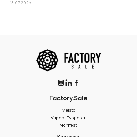
13.07.2026
13
Factory.Sale
Meistä
Vapaat Työpaikat
Manifesti