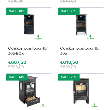
€
918,00
€
840,00
SALE -16%
SALE -25%
Çalışkan paistouunilla
Çalışkan paistouunilla
306-BOX
306
€
667,50
€
610,50
€
798,00
€
809,00
SALE -14%
SALE -25%