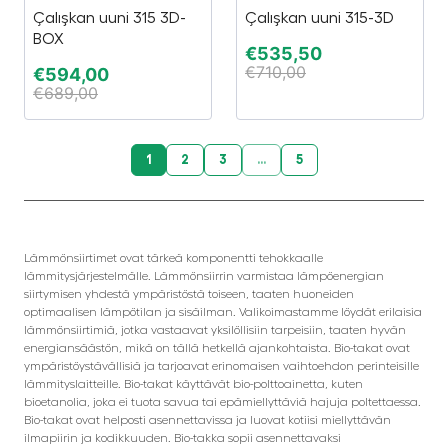
Çalışkan uuni 315 3D-
Çalışkan uuni 315-3D
BOX
€
535,50
€
710,00
€
594,00
€
689,00
1
2
3
...
5
Lämmönsiirtimet ovat tärkeä komponentti tehokkaalle
lämmitysjärjestelmälle. Lämmönsiirrin varmistaa lämpöenergian
siirtymisen yhdestä ympäristöstä toiseen, taaten huoneiden
optimaalisen lämpötilan ja sisäilman. Valikoimastamme löydät erilaisia
lämmönsiirtimiä, jotka vastaavat yksilöllisiin tarpeisiin, taaten hyvän
energiansäästön, mikä on tällä hetkellä ajankohtaista. Bio-takat ovat
ympäristöystävällisiä ja tarjoavat erinomaisen vaihtoehdon perinteisille
lämmityslaitteille. Bio-takat käyttävät bio-polttoainetta, kuten
bioetanolia, joka ei tuota savua tai epämiellyttäviä hajuja poltettaessa.
Bio-takat ovat helposti asennettavissa ja luovat kotiisi miellyttävän
ilmapiirin ja kodikkuuden. Bio-takka sopii asennettavaksi