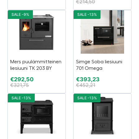
€
214,50
SALE -9%
SALE -13%
Mers puulämmitteinen
Simge Soba liesiuuni
liesiuuni TK 203 BY
701 Omega
€
292,50
€
393,23
€
321,75
€
452,21
SALE -13%
SALE -13%