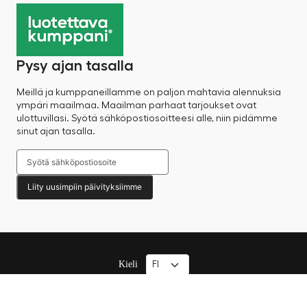
Pysy ajan tasalla
Meillä ja kumppaneillamme on paljon mahtavia alennuksia
ympäri maailmaa. Maailman parhaat tarjoukset ovat
ulottuvillasi. Syötä sähköpostiosoitteesi alle, niin pidämme
sinut ajan tasalla.
Liity uusimpiin päivityksiimme
Kieli
© 2025 Factory Sale – Kaikki oikeudet pidätetään