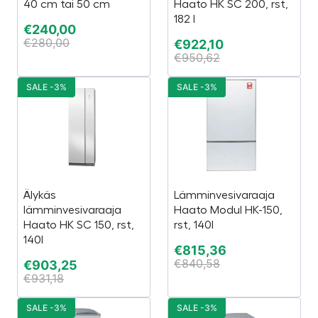
40 cm tai 50 cm
Haato HK SC 200, rst,
182 l
€
240,00
€
280,00
€
922,10
€
950,62
SALE -3%
SALE -3%
Älykäs
Lämminvesivaraaja
lämminvesivaraaja
Haato Modul HK-150,
Haato HK SC 150, rst,
rst, 140l
140l
€
815,36
€
840,58
€
903,25
€
931,18
SALE -3%
SALE -3%