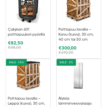
Çalışkan 601
Polttopuu lavalla –
polttopuukori pyörillä
Koivu (kuiva), 30 cm,
40 cm tai 50 cm
€
82,50
€
98,00
€
300,00
€
310,00
SALE -14%
SALE -3%
Polttopuu lavalla –
Älykäs
Leppä (kuiva), 30 cm,
lämminvesivaraaja