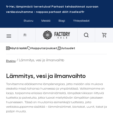
✨ Hei, lämpimästi tervetuloa! Parhaat tehdashinnat suoraan
verkkosivultamme - nappaa parhaat diilit itsellesi!✨
Etusivu
Meistä
Blogi
Yhteystiedot
FI
Näytä kaikki
Huipputarjoukset
Uutuudet
/ Lämmitys, vesi ja ilmanvaihto
Etusivu
Lämmitys, vesi ja ilmanvaihto
Tarvitsemme elääksemme lämpöenergiaa, jotta meidän olisi mukava
oleskella missä tahansa huoneessa ja ympäristössä. Valikoimamme on
laaja, tarjoamme erilaisia lämmönlähteitä, lämpötekniikkaan liittyviä
tuotteita ja palveluita, jotka tuovat miellyttävän lämpötilan jokaiseen
huoneeseen. Tässä on muutamia esimerkkejä tuotteista, joita
verkkokauppamme sisältää – lämmönsiirtimet, bio-takat, uunit, takat ja
paljon muuta.