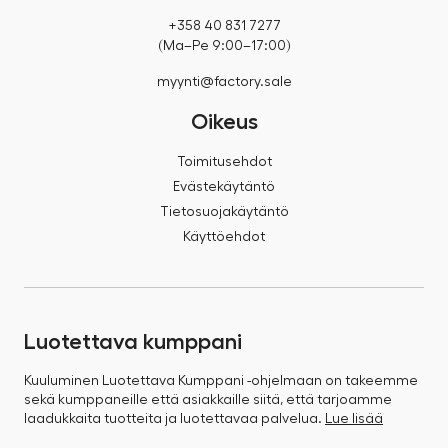
+358 40 831 7277
(Ma–Pe 9:00–17:00)
myynti@factory.sale
Oikeus
Toimitusehdot
Evästekäytäntö
Tietosuojakäytäntö
Käyttöehdot
Luotettava kumppani
Kuuluminen Luotettava Kumppani -ohjelmaan on takeemme
sekä kumppaneille että asiakkaille siitä, että tarjoamme
laadukkaita tuotteita ja luotettavaa palvelua.
Lue lisää