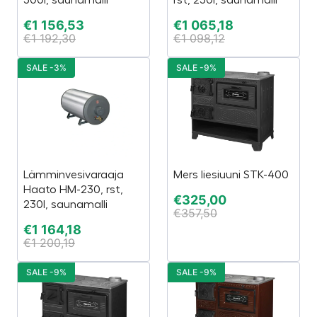
€
1 156,53
€
1 065,18
€
1 192,30
€
1 098,12
SALE -3%
SALE -9%
Lämminvesivaraaja
Mers liesiuuni STK-400
Haato HM-230, rst,
€
325,00
230l, saunamalli
€
357,50
€
1 164,18
€
1 200,19
SALE -9%
SALE -9%