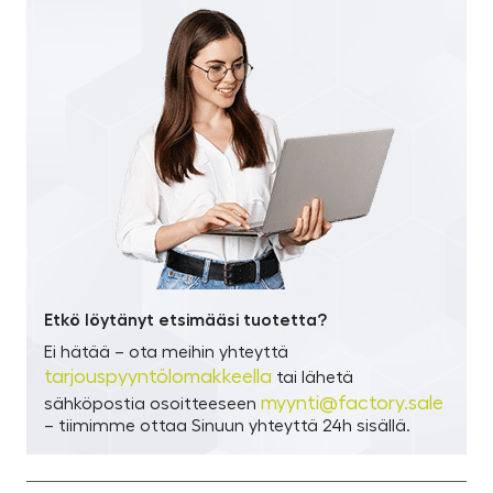
Etkö löytänyt etsimääsi tuotetta?
Ei hätää – ota meihin yhteyttä
tarjouspyyntölomakkeella
tai lähetä
myynti@factory.sale
sähköpostia osoitteeseen
– tiimimme ottaa Sinuun yhteyttä 24h sisällä.