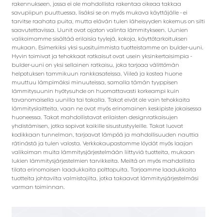
rakennukseen, jossa ei ole mahdollista rakentaa oikeaa takkaa
savupiipun puuttuessa, lisäksi se on myös mukava käyttäjälle - ei
tarvitse raahata puita, mutta elävän tulen läheisyyden kokemus on silti
saavutettavissa. Uunit ovat ajaton valinta lämmitykseen. Uunien
valikoimamme sisältää erilaisia tyylejä, kokoja, käyttötarkoituksen
mukaan. Esimerkiksi yksi suosituimmista tuotteistamme on bulder-uuni.
Hyvin toimivat ja tehokkaat ratkaisut ovat usein yksinkertaisimpia -
bulder-uuni on yksi sellainen ratkaisu, joka tarjoaa välittömän
helpotuksen tammikuun rankkasateissa. Viileä ja kostea huone
muuttuu lämpimäksi minuuteissa, samalla tämän tyyppisen
lämmitysuunin hyötysuhde on huomattavasti korkeampi kuin
tavanomaisella uunilla tai takalla. Takat eivät ole vain tehokkaita
lämmityslaitteita, vaan ne ovat myös erinomainen keskipiste jokaisessa
huoneessa. Takat mahdollistavat erilaisten designratkaisujen
yhdistämisen, jotka sopivat kaikille sisustustyyleille. Takat luovat
kodikkaan tunnelman, tarjoavat lämpöä ja mahdollisuuden nauttia
rätinästä ja tulen valosta. Verkkokaupastamme löydät myös laajan
valikoiman muita lämmitysjärjestelmään liittyviä tuotteita, mukaan
lukien lämmitysjärjestelmien tarvikkeita. Meiltä on myös mahdollista
tilata erinomaisen laadukkaita polttopuita. Tarjoamme laadukkaita
tuotteita johtavilta valmistajilta, jotka takaavat lämmitysjärjestelmäsi
varman toiminnan.