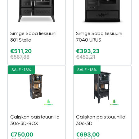
Simge Soba liesiuuni
Simge Soba liesiuuni
801 Stella
7040 URUS
€
511,20
€
393,23
€
587,88
€
452,21
SALE -18%
SALE -18%
Çalışkan paistouunilla
Çalışkan paistouunilla
306-3D-BOX
306-3D
€
750,00
€
693,00