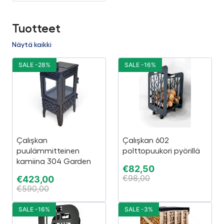
Tuotteet
Näytä kaikki
SALE -28%
SALE -16%
Çalışkan
Çalışkan 602
puulämmitteinen
polttopuukori pyörillä
kamiina 304 Garden
€
82,50
€
98,00
€
423,00
€
590,00
SALE -16%
SALE -3%