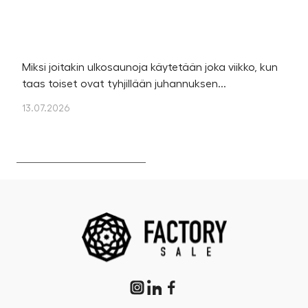
Miksi joitakin ulkosaunoja käytetään joka viikko, kun
Ka
taas toiset ovat tyhjillään juhannuksen...
u
os
13.07.2026
13