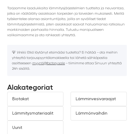
Tarjoamme laadukkaita lämmitysjärjestelmien tuotteita ja neuvontaa,
jotka on räätälöity asiakkaan tarpeiden ja toiveiden mukaisesti. Meillä
työskentelee alansa asiantuntijoita, joilla on syvälliset tiedot
lämmitysjärjestelmistä, joten asiakkaat saavat haluamansa ratkaisun
markkinoiden parhaalla hinnalla. Tutustu monipuoliseen
valikoimaamme ja ota rohkeasti yhteyttä.
💡
Vinkki:
Etkö löytänyt etsimääsi tuotetta? Ei hätää – ota meihin
yhteyttä tarjouspyyntölomakkeella tai lähetä sähköpostia
osoitteeseen
myynti@factory.sale
– tiimimme ottaa Sinuun yhteyttä
24h sisällä.
Alakategoriat
Biotakat
Lämminvesivaraajat
Lämmitysmateriaalit
Lämmönvaihdin
Uunit