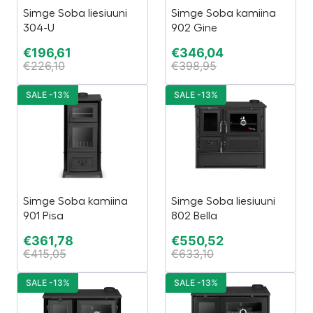
Simge Soba liesiuuni
Simge Soba kamiina
304-U
902 Gine
€
196,61
€
346,04
€
226,10
€
398,95
SALE -13%
SALE -13%
Simge Soba kamiina
Simge Soba liesiuuni
901 Pisa
802 Bella
€
361,78
€
550,52
€
415,05
€
633,10
SALE -13%
SALE -13%