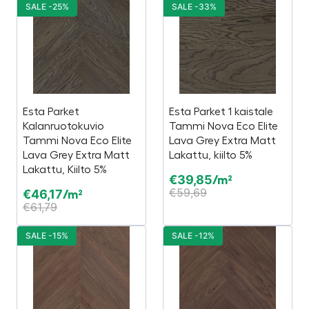
SALE -25%
SALE -33%
Esta Parket
Esta Parket 1 kaistale
Kalanruotokuvio
Tammi Nova Eco Elite
Tammi Nova Eco Elite
Lava Grey Extra Matt
Lava Grey Extra Matt
Lakattu, kiilto 5%
Lakattu, Kiilto 5%
€
39,85
/m²
€
59,69
€
46,17
/m²
€
61,79
SALE -15%
SALE -12%