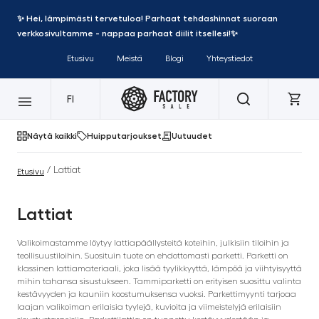
✨ Hei, lämpimästi tervetuloa! Parhaat tehdashinnat suoraan
verkkosivultamme - nappaa parhaat diilit itsellesi!✨
Etusivu
Meistä
Blogi
Yhteystiedot
FI
Näytä kaikki
Huipputarjoukset
Uutuudet
/ Lattiat
Etusivu
Lattiat
Valikoimastamme löytyy lattiapäällysteitä koteihin, julkisiin tiloihin ja
teollisuustiloihin. Suosituin tuote on ehdottomasti parketti. Parketti on
klassinen lattiamateriaali, joka lisää tyylikkyyttä, lämpöä ja viihtyisyyttä
mihin tahansa sisustukseen. Tammiparketti on erityisen suosittu valinta
kestävyyden ja kauniin koostumuksensa vuoksi. Parkettimyynti tarjoaa
laajan valikoiman erilaisia tyylejä, kuvioita ja viimeistelyjä erilaisiin