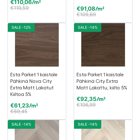
€
110,06
/m²
€
119,59
€
91,08
/m²
€
109,69
SALE -12%
SALE -14%
Esta Parket 1 kaistale
Esta Parket 1 kaistale
Pähkinä Nova City
Pähkinä City Extra
Extra Matt Lakatut
Matt Lakattu, kiilto 5%
Kiiltoa 5%
€
92,35
/m²
€
106,99
€
61,23
/m²
€
69,45
SALE -14%
SALE -14%