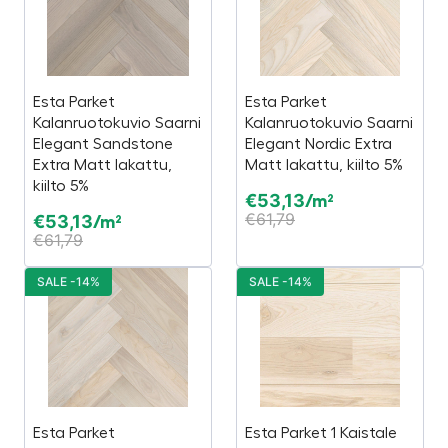
Esta Parket
Esta Parket
Kalanruotokuvio Saarni
Kalanruotokuvio Saarni
Elegant Sandstone
Elegant Nordic Extra
Extra Matt lakattu,
Matt lakattu, kiilto 5%
kiilto 5%
€
53,13
/m²
€
61,79
€
53,13
/m²
€
61,79
SALE -14%
SALE -14%
Esta Parket
Esta Parket 1 Kaistale