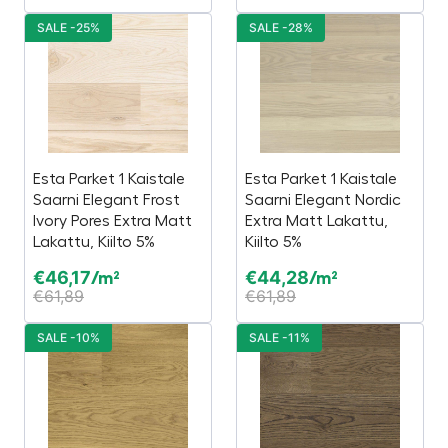
SALE -25%
SALE -28%
Esta Parket 1 Kaistale
Esta Parket 1 Kaistale
Saarni Elegant Frost
Saarni Elegant Nordic
Ivory Pores Extra Matt
Extra Matt Lakattu,
Lakattu, Kiilto 5%
Kiilto 5%
€
46,17
€
44,28
/m²
/m²
€
61,89
€
61,89
SALE -10%
SALE -11%