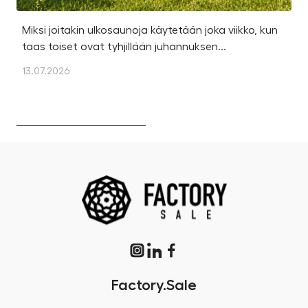
Miksi joitakin ulkosaunoja käytetään joka viikko, kun
Ka
taas toiset ovat tyhjillään juhannuksen...
u
os
13.07.2026
13
Factory.Sale