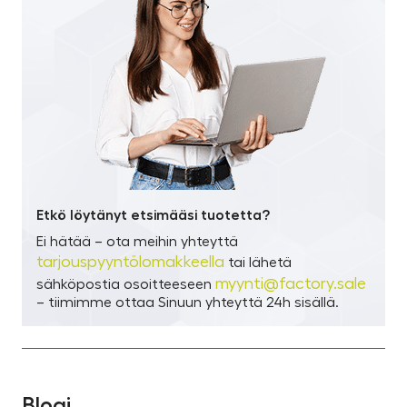
Etkö löytänyt etsimääsi tuotetta?
Ei hätää – ota meihin yhteyttä
tarjouspyyntölomakkeella
tai lähetä
myynti@factory.sale
sähköpostia osoitteeseen
– tiimimme ottaa Sinuun yhteyttä 24h sisällä.
Blogi