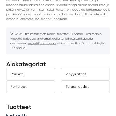
sisustustarpeisiin. Parkettilattia on tunnettu kestävyydestään ja
luonnonkauneudesta. Sen asennus vaatii taitoja oikean asennuksen ja
pitkän käyttöiän varmistamiseksi. Parketti on laadukas lattiamateriaali,
joka kestää vuosia, on lämmin jalan alla ja sen luonnollinen ulkonäkö
antaa huoneeseen kodikkaan tunnelman.
💡
Vinkki:
Etkö löytänyt etsimääsi tuotetta? Ei hätää – ota meihin
yhteyttä tarjouspyyntölomakkeella tai lähetä sähköpostia
osoitteeseen
myynti@factory.sale
– tiimimme ottaa Sinuun yhteyttä
24h sisällä.
Alakategoriat
Parketti
Vinyylilattiat
Fortelock
Terassilaudat
Tuotteet
Näytä kaikki