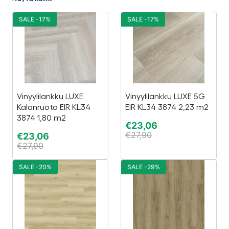
SALE -17%
SALE -17%
Vinyylilankku LUXE
Vinyylilankku LUXE 5G
Kalanruoto EIR KL34
EIR KL34 3874 2,23 m2
3874 1,80 m2
€
23,06
€
27,90
€
23,06
€
27,90
SALE -20%
SALE -29%