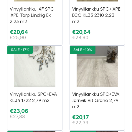
Vinyylilankku i4F SPC
Vinyylilankku SPC+IXPE
IXPE Torp Lindrig Ek
ECO KL33 2310 2,23
2,23 m2
m2
€
20,64
€
20,64
€
25,90
€
28,90
SALE -17%
SALE -10%
Vinyylilankku SPC+EVA
Vinyylilankku SPC+EVA
KL34 1722 2,79 m2
Järnvik Vit Granö 2,79
m2
€
23,06
€
27,88
€
20,17
€
22,39