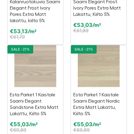
Kalanruotokuvio Saarni
Saarni Elegant Frost
Elegant Frost Ivory
Ivory Pores Extra Matt
Pores Extra Matt
Lakattu, Kiilto 5%
lakattu, kiilto 5%
€
53,03
/m²
€
61,89
€
53,13
/m²
€
61,79
SALE -21%
SALE -21%
Esta Parket 1 Kaistale
Esta Parket 1 Kaistale
Saarni Elegant
Saarni Elegant Nordic
Sandstone Extra Matt
Extra Matt Lakattu,
Lakattu, Kiilto 5%
Kiilto 5%
€
55,03
€
55,03
/m²
/m²
€
69,89
€
69,89