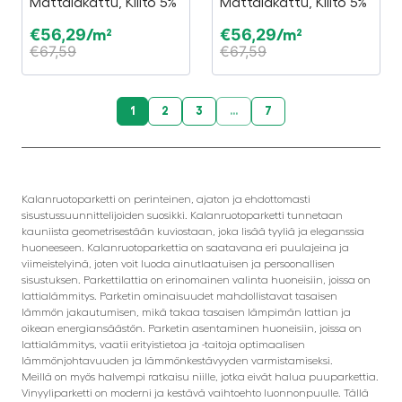
Mattalakattu, Kiilto 5%
Mattalakattu, Kiilto 5%
€
56,29
€
56,29
/m²
/m²
€
67,59
€
67,59
1
2
3
...
7
Kalanruotoparketti on perinteinen, ajaton ja ehdottomasti
sisustussuunnittelijoiden suosikki. Kalanruotoparketti tunnetaan
kauniista geometrisestään kuviostaan, joka lisää tyyliä ja eleganssia
huoneeseen. Kalanruotoparkettia on saatavana eri puulajeina ja
viimeistelyinä, joten voit luoda ainutlaatuisen ja persoonallisen
sisustuksen. Parkettilattia on erinomainen valinta huoneisiin, joissa on
lattialämmitys. Parketin ominaisuudet mahdollistavat tasaisen
lämmön jakautumisen, mikä takaa tasaisen lämpimän lattian ja
oikean energiansäästön. Parketin asentaminen huoneisiin, joissa on
lattialämmitys, vaatii erityistietoa ja -taitoja optimaalisen
lämmönjohtavuuden ja lämmönkestävyyden varmistamiseksi.
Meillä on myös halvempi ratkaisu niille, jotka eivät halua puuparkettia.
Vinyyliparketti on moderni ja kestävä vaihtoehto luonnonpuulle. Tällä