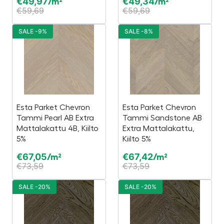
€
49,97
€
49,34
/m²
/m²
€
59,69
€
59,69
SALE -9%
SALE -8%
Esta Parket Chevron
Esta Parket Chevron
Tammi Pearl AB Extra
Tammi Sandstone AB
Mattalakattu 4B, Kiilto
Extra Mattalakattu,
5%
Kiilto 5%
€
67,05
€
67,42
/m²
/m²
€
73,59
€
73,59
SALE -20%
SALE -20%