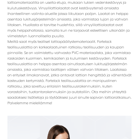
lattiamateriaalilla on useita etuja, mukaan lukien vedenkestävyys ja
kulutuskestävyys. Vinyylilattialaatat ovat kestävyytensä ansiosta
ihanteellinen valinta alueille joissa liikutaan paljon. Laatat on helppo
asentaa lukitusjärjestelmän ansiosta, joka varmistaa lujan ja vahvan
liitoksen. Huollosta ei tarvitse huolehtia, sillä vinyylilattialaatat ovat
myös helppohoitoisia, samalla kun ne tarjoavat esteettisen ulkonäön ja
viimeistelyn luonnollisella puulla.
Meiltä saat myös teolliset lattiapäällystemateriaalit. Fortelock
teollisuuslattia on korkealaatuinen ratkaisu teollisuuden ja kaupan
pinnoille. Se on valmistettu vahvasta PVC-materiaalista, joka varmistaa
raskaiden kuormien, kemikaalien ja kulumisen kestävyyden. Fortelock
teollisuuslattia on helppo asentaa ainutlaatuisen lukitusjärjestelmän
ansiosta, joka varmistaa laattojen välisen vahvan liitoksen. Laatoissa
on erityiset ilmakanavat, jotka antavat lattian hengittää ja vähentävät
kosteuden kertymistä. Fortelock teollisuuslattia on monipuolinen
ratkaisu, joka soveltuu erilaisiin teollisuusrakennuksiin, kuten
varastoihin, tuotantorakennuksiin ja autotalliin. Ota meihin yhteyttä
saadaksesi lisätietoja ja löytääksesi juuri sinulle sopivan lattiaratkaisun.
Palvelemme mielellämme!