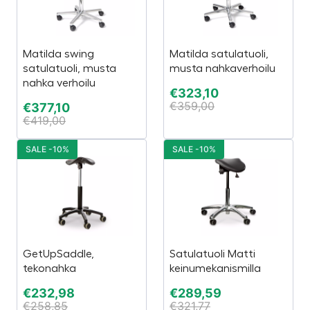
Matilda swing
Matilda satulatuoli,
satulatuoli, musta
musta nahkaverhoilu
nahka verhoilu
€
323,10
€
359,00
€
377,10
€
419,00
SALE -10%
SALE -10%
GetUpSaddle,
Satulatuoli Matti
tekonahka
keinumekanismilla
€
232,98
€
289,59
€
258,85
€
321,77