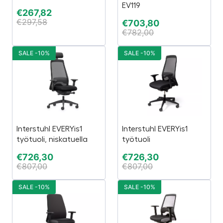
EV119
€
267,82
€
297,58
€
703,80
€
782,00
SALE -10%
SALE -10%
Interstuhl EVERYis1
Interstuhl EVERYis1
työtuoli, niskatuella
työtuoli
€
726,30
€
726,30
€
807,00
€
807,00
SALE -10%
SALE -10%