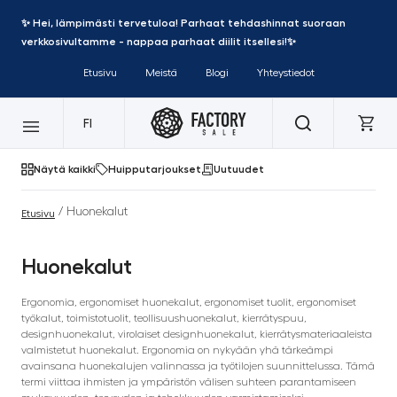
✨ Hei, lämpimästi tervetuloa! Parhaat tehdashinnat suoraan
verkkosivultamme - nappaa parhaat diilit itsellesi!✨
Etusivu
Meistä
Blogi
Yhteystiedot
FI
Näytä kaikki
Huipputarjoukset
Uutuudet
/ Huonekalut
Etusivu
Huonekalut
Ergonomia, ergonomiset huonekalut, ergonomiset tuolit, ergonomiset
työkalut, toimistotuolit, teollisuushuonekalut, kierrätyspuu,
designhuonekalut, virolaiset designhuonekalut, kierrätysmateriaaleista
valmistetut huonekalut. Ergonomia on nykyään yhä tärkeämpi
avainsana huonekalujen valinnassa ja työtilojen suunnittelussa. Tämä
termi viittaa ihmisten ja ympäristön välisen suhteen parantamiseen