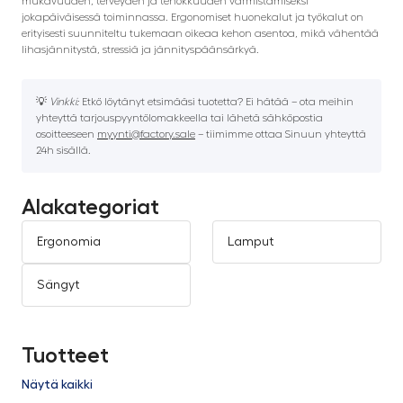
mukavuuden, terveyden ja tehokkuuden varmistamiseksi
jokapäiväisessä toiminnassa. Ergonomiset huonekalut ja työkalut on
erityisesti suunniteltu tukemaan oikeaa kehon asentoa, mikä vähentää
lihasjännitystä, stressiä ja jännityspäänsärkyä.
💡
Vinkki:
Etkö löytänyt etsimääsi tuotetta? Ei hätää – ota meihin
yhteyttä tarjouspyyntölomakkeella tai lähetä sähköpostia
osoitteeseen
myynti@factory.sale
– tiimimme ottaa Sinuun yhteyttä
24h sisällä.
Alakategoriat
Ergonomia
Lamput
Sängyt
Tuotteet
Näytä kaikki