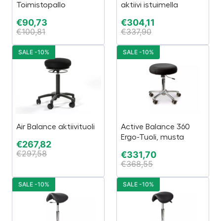
Toimistopallo
aktiivi istuimella
€
90,73
€
304,11
€
100,81
€
337,90
SALE -10%
SALE -10%
Air Balance aktiivituoli
Active Balance 360
Ergo-Tuoli, musta
€
267,82
€
297,58
€
331,70
€
368,55
SALE -10%
SALE -10%