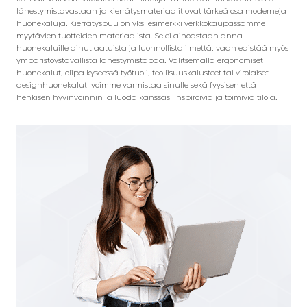
lähestymistavastaan ja kierrätysmateriaalit ovat tärkeä osa moderneja
huonekaluja. Kierrätyspuu on yksi esimerkki verkkokaupassamme
myytävien tuotteiden materiaalista. Se ei ainoastaan anna
huonekaluille ainutlaatuista ja luonnollista ilmettä, vaan edistää myös
ympäristöystävällistä lähestymistapaa. Valitsemalla ergonomiset
huonekalut, olipa kyseessä työtuoli, teollisuuskalusteet tai virolaiset
designhuonekalut, voimme varmistaa sinulle sekä fyysisen että
henkisen hyvinvoinnin ja luoda kanssasi inspiroivia ja toimivia tiloja.