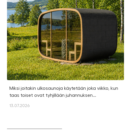
Miksi joitakin ulkosaunoja käytetään joka viikko, kun
Ka
taas toiset ovat tyhjillään juhannuksen...
u
os
13.07.2026
13