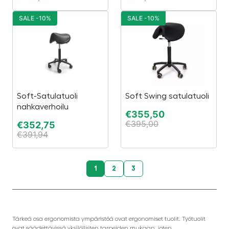
SALE -10%
SALE -10%
Soft-Satulatuoli
Soft Swing satulatuoli
nahkaverhoilu
€
355,50
€
395,00
€
352,75
€
391,94
1
2
3
Tärkeä osa ergonomista ympäristöä ovat ergonomiset tuolit. Työtuolit
ovat säädettävissä yksilöllisten tarpeiden mukaan, joten