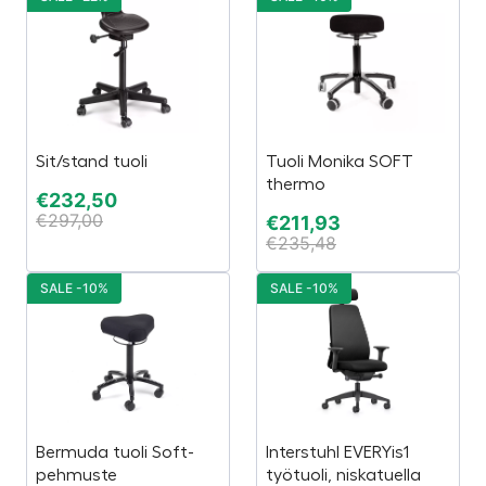
Sit/stand tuoli
Tuoli Monika SOFT
thermo
€
232,50
€
297,00
€
211,93
€
235,48
SALE -10%
SALE -10%
Bermuda tuoli Soft-
Interstuhl EVERYis1
pehmuste
työtuoli, niskatuella