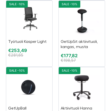
SALE -10%
SALE -10%
Työtuoli Kasper Light
GetUpSit aktiivituoli,
kangas, musta
€
253,49
€
281,65
€
177,82
€
198,57
SALE -10%
SALE -10%
GetUpBall
Aktiivituoli Hanna