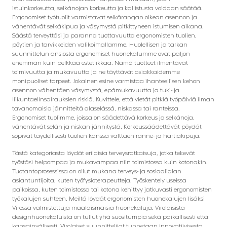
istuinkorkeutta, selkänojan korkeutta ja kallistusta voidaan säätää.
Ergonomiset työtuolit varmistavat selkärangan oikean asennon ja
vähentävät selkäkipua ja väsymystä pitkittyneen istumisen aikana.
Säästä terveyttäsi ja paranna tuottavuutta ergonomisten tuolien,
pöytien ja tarvikkeiden valikoimallamme. Huolellisen ja tarkan
suunnittelun ansiosta ergonomiset huonekalumme ovat paljon
enemmän kuin pelkkää estetiikkaa. Nämä tuotteet ilmentävät
toimivuutta ja mukavuutta ja ne täyttävät asiakkaidemme
monipuoliset tarpeet. Jokainen esine varmistaa ihanteellisen kehon
asennon vähentäen väsymystä, epämukavuutta ja tuki- ja
liikuntaelinsairauksien riskiä. Kuvittele, että vietät pitkiä työpäiviä ilman
tavanomaisia jännitteitä alaselässä, niskassa tai ranteissa.
Ergonomiset tuolimme, joissa on säädettävä korkeus ja selkänoja,
vähentävät selän ja niskan jännitystä. Korkeussäädettävät pöydät
sopivat täydellisesti tuolien kanssa välttäen ranne- ja hartiakipuja.
Tästä kategoriasta löydät erilaisia terveysratkaisuja, jotka tekevät
työstäsi helpompaa ja mukavampaa niin toimistossa kuin kotonakin.
Tuotantoprosessissa on ollut mukana terveys- ja sosiaalialan
asiantuntijoita, kuten työfysioterapeutteja. Työskentely useissa
paikoissa, kuten toimistossa tai kotona kehittyy jatkuvasti ergonomisten
työkalujen suhteen. Meiltä löydät ergonomisten huonekalujen lisäksi
Virossa valmistettuja maalaismaisia huonekaluja. Virolaisista
designhuonekaluista on tullut yhä suositumpia sekä paikallisesti että
kansainvälisesti. Virolaiset suunnittelijat tunnetaan innovatiivisesta