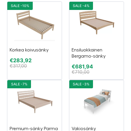
SALE -10%
SALE -4%
Korkea koivusänky
Ensiluokkainen
Bergamo-sänky
€
283,92
€
317,00
€
681,94
€
710,00
SALE -7%
SALE -3%
Premium-sänky Parma
Vakiosänky