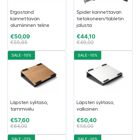
Ergostand
Spider kannettavan
kannettavan
tietokoneen/tabletin
alumiininen teline
jalusta
€
50,09
€
44,10
€
55,65
€
49,00
SALE -10%
SALE -10%
Läpsteri sylitaso,
Läpsteri sylitaso,
tammiviilu
valkoinen
€
57,60
€
50,40
€
64,00
€
56,00
SALE -22%
SALE -10%