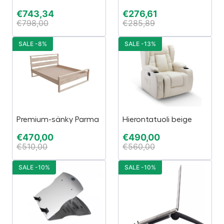
€
743,34
€
276,61
€
798,00
€
285,89
SALE -8%
SALE -13%
Premium-sänky Parma
Hierontatuoli beige
€
470,00
€
490,00
€
510,00
€
560,00
SALE -10%
SALE -10%