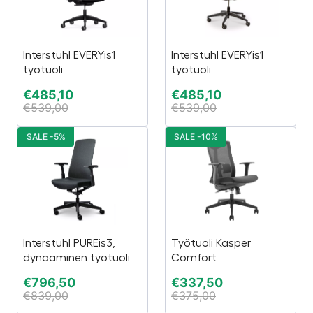
Interstuhl EVERYis1
Interstuhl EVERYis1
työtuoli
työtuoli
€
485,10
€
485,10
€
539,00
€
539,00
SALE -5%
SALE -10%
Interstuhl PUREis3,
Työtuoli Kasper
dynaaminen työtuoli
Comfort
€
796,50
€
337,50
€
839,00
€
375,00