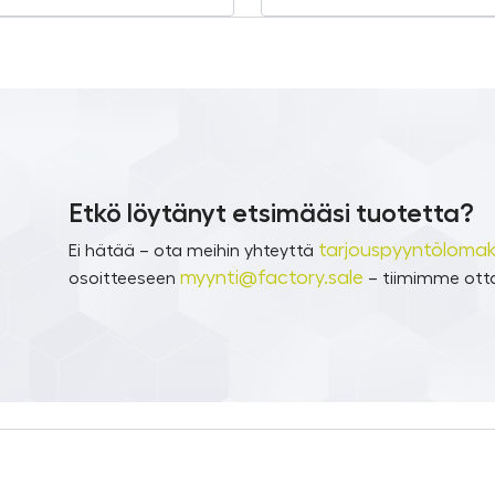
Etkö löytänyt etsimääsi tuotetta?
tarjouspyyntölomak
Ei hätää – ota meihin yhteyttä
myynti@factory.sale
osoitteeseen
– tiimimme otta