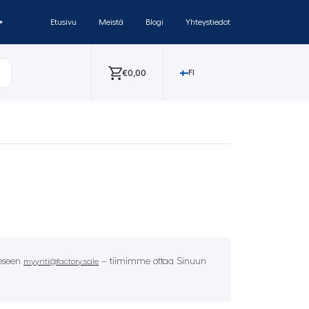
✨
Etusivu
Meistä
Blogi
Yhteystiedot
€
0,00
FI
eeseen
– tiimimme ottaa Sinuun
myynti@factory.sale