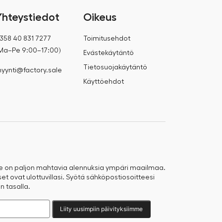
Yhteystiedot
Oikeus
358 40 831 7277
Toimitusehdot
Ma–Pe 9:00–17:00)
Evästekäytäntö
Tietosuojakäytäntö
yynti@factory.sale
Käyttöehdot
e on paljon mahtavia alennuksia ympäri maailmaa.
t ovat ulottuvillasi. Syötä sähköpostiosoitteesi
n tasalla.
Liity uusimpiin päivityksiimme