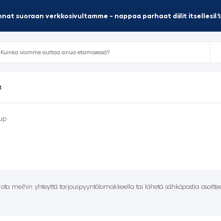
nat suoraan verkkosivultamme - nappaa parhaat diilit itsellesi!
t
up
– ota meihin yhteyttä tarjouspyyntölomakkeella tai lähetä sähköpostia osoitt