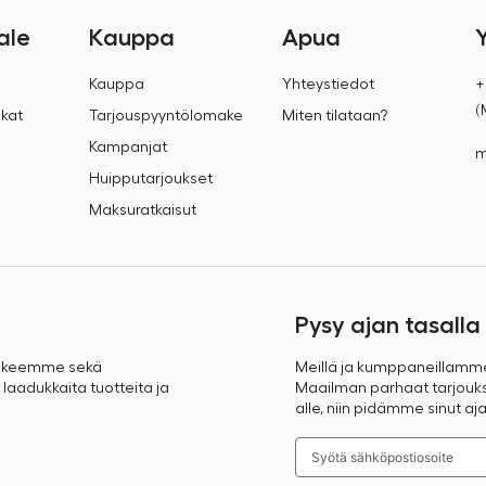
ale
Kauppa
Apua
Kauppa
Yhteystiedot
+
(
kat
Tarjouspyyntölomake
Miten tilataan?
Kampanjat
m
Huipputarjoukset
Maksuratkaisut
Pysy ajan tasalla
takeemme sekä
Meillä ja kumppaneillamm
 laadukkaita tuotteita ja
Maailman parhaat tarjoukse
alle, niin pidämme sinut aja