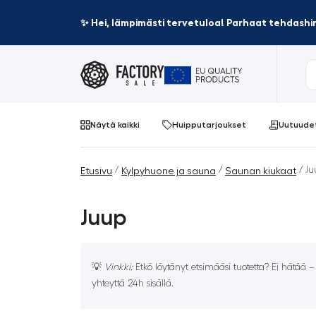
✨ Hei, lämpimästi tervetuloa! Parhaat tehdashin
Näytä kaikki
Huipputarjoukset
Uutuude
/
/
/ Ju
Etusivu
Kylpyhuone ja sauna
Saunan kiukaat
Juup
💡
Vinkki:
Etkö löytänyt etsimääsi tuotetta? Ei hätää 
yhteyttä 24h sisällä.