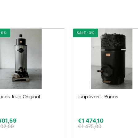
-0%
SALE -0%
iuas Juup Original
Juup Iivari – Punos
601,59
€
1 474,10
602,00
€
1 475,00