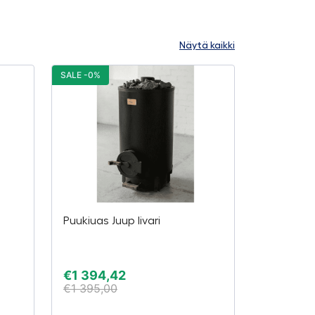
Näytä kaikki
SALE -0%
Puukiuas Juup Iivari
€
1 394,42
€
1 395,00