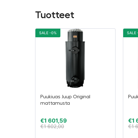
Tuotteet
SALE -0%
SALE 
Puukiuas Juup Original
Puuk
mattamusta
€
1 601,59
€
1 
€
1 602,00
€
1 