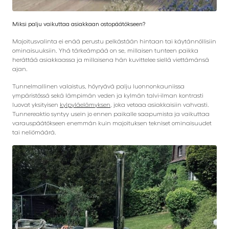
Miksi palju vaikuttaa asiakkaan ostopäätökseen?
Majoitusvalinta ei enää perustu pelkästään hintaan tai käytännöllisiin
ominaisuuksiin. Yhä tärkeämpää on se, millaisen tunteen paikka
herättää asiakkaassa ja millaisena hän kuvittelee siellä viettämänsä
ajan.
Tunnelmallinen valaistus, höyryävä palju luonnonkauniissa
ympäristössä sekä lämpimän veden ja kylmän talvi-ilman kontrasti
luovat yksityisen
kylpyläelämyksen
, joka vetoaa asiakkaisiin vahvasti.
Tunnereaktio syntyy usein jo ennen paikalle saapumista ja vaikuttaa
varauspäätökseen enemmän kuin majoituksen tekniset ominaisuudet
tai neliömäärä.