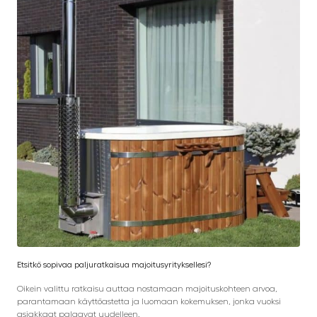
Etsitkö sopivaa paljuratkaisua majoitusyrityksellesi?
Oikein valittu ratkaisu auttaa nostamaan majoituskohteen arvoa,
parantamaan käyttöastetta ja luomaan kokemuksen, jonka vuoksi
asiakkaat palaavat uudelleen.