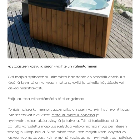
Käyttöasteen kasvu ja sesonkivaihtelun vähentäminen
Yksi majoitusyritysten suurimmista haasteista on sesonkiluonteisuus.
Kesällä kysyntä on korkeaa, mutta syksyllä ja talvella käyttöaste voi
laskea merkittävästi.
Palju auttaa vähentämään tätä ongelmaa.
Pohjoismaissa kylmempi vuodenaika on usein vahvin hyvinvointikausi.
Ihmiset etsivät aktiivisesti
rentoutumista luonnossa
ja
hyvinvointikokemuksia syksyllä ja talvella. Tämä tarkoittaa, että
paljulla varustettu majoitus säilyttää vetovoimansa myös perinteisen
sesongin ulkopuolella. Siinä missä tavallisen majoituksen kysyntä voi
laskea huomattavasti kylmempinä kuukausina, hyvinvointipainotteiset