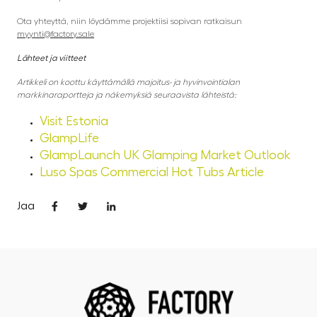
Ota yhteyttä, niin löydämme projektiisi sopivan ratkaisun
myynti@factory.sale
Lähteet ja viitteet
Artikkeli on koottu käyttämällä majoitus- ja hyvinvointialan
markkinaraportteja ja näkemyksiä seuraavista lähteistä:
Visit Estonia
GlampLife
GlampLaunch UK Glamping Market Outlook
Luso Spas Commercial Hot Tubs Article
Jaa