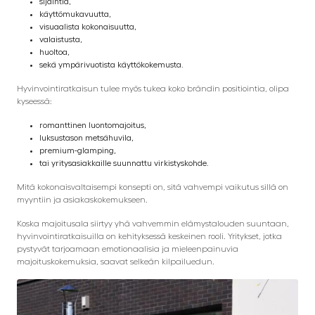
sijaintia,
käyttömukavuutta,
visuaalista kokonaisuutta,
valaistusta,
huoltoa,
sekä ympärivuotista käyttökokemusta.
Hyvinvointiratkaisun tulee myös tukea koko brändin positiointia, olipa
kyseessä:
romanttinen luontomajoitus,
luksustason metsähuvila,
premium-glamping,
tai yritysasiakkaille suunnattu virkistyskohde.
Mitä kokonaisvaltaisempi konsepti on, sitä vahvempi vaikutus sillä on
myyntiin ja asiakaskokemukseen.
Koska majoitusala siirtyy yhä vahvemmin elämystalouden suuntaan,
hyvinvointiratkaisuilla on kehityksessä keskeinen rooli. Yritykset, jotka
pystyvät tarjoamaan emotionaalisia ja mieleenpainuvia
majoituskokemuksia, saavat selkeän kilpailuedun.