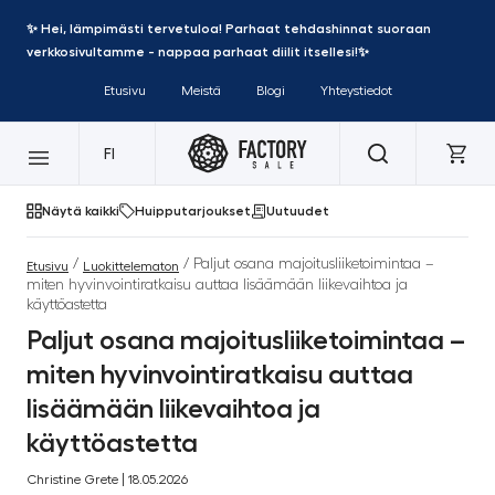
✨ Hei, lämpimästi tervetuloa! Parhaat tehdashinnat suoraan
verkkosivultamme - nappaa parhaat diilit itsellesi!✨
Etusivu
Meistä
Blogi
Yhteystiedot
FI
Näytä kaikki
Huipputarjoukset
Uutuudet
/
/ Paljut osana majoitusliiketoimintaa –
Etusivu
Luokittelematon
miten hyvinvointiratkaisu auttaa lisäämään liikevaihtoa ja
käyttöastetta
Paljut osana majoitusliiketoimintaa –
miten hyvinvointiratkaisu auttaa
lisäämään liikevaihtoa ja
käyttöastetta
Christine Grete | 18.05.2026