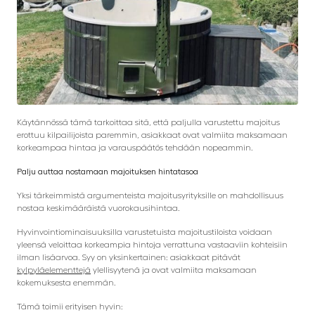
Käytännössä tämä tarkoittaa sitä, että paljulla varustettu majoitus
erottuu kilpailijoista paremmin, asiakkaat ovat valmiita maksamaan
korkeampaa hintaa ja varauspäätös tehdään nopeammin.
Palju auttaa nostamaan majoituksen hintatasoa
Yksi tärkeimmistä argumenteista majoitusyrityksille on mahdollisuus
nostaa keskimääräistä vuorokausihintaa.
Hyvinvointiominaisuuksilla varustetuista majoitustiloista voidaan
yleensä veloittaa korkeampia hintoja verrattuna vastaaviin kohteisiin
ilman lisäarvoa. Syy on yksinkertainen: asiakkaat pitävät
kylpyläelementtejä
ylellisyytenä ja ovat valmiita maksamaan
kokemuksesta enemmän.
Tämä toimii erityisen hyvin: