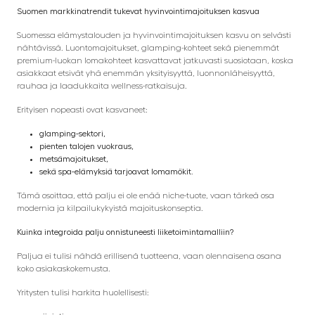
Suomen markkinatrendit tukevat hyvinvointimajoituksen kasvua
Suomessa elämystalouden ja hyvinvointimajoituksen kasvu on selvästi
nähtävissä. Luontomajoitukset, glamping-kohteet sekä pienemmät
premium-luokan lomakohteet kasvattavat jatkuvasti suosiotaan, koska
asiakkaat etsivät yhä enemmän yksityisyyttä, luonnonläheisyyttä,
rauhaa ja laadukkaita wellness-ratkaisuja.
Erityisen nopeasti ovat kasvaneet:
glamping-sektori,
pienten talojen vuokraus,
metsämajoitukset,
sekä spa-elämyksiä tarjoavat lomamökit.
Tämä osoittaa, että palju ei ole enää niche-tuote, vaan tärkeä osa
modernia ja kilpailukykyistä majoituskonseptia.
Kuinka integroida palju onnistuneesti liiketoimintamalliin?
Paljua ei tulisi nähdä erillisenä tuotteena, vaan olennaisena osana
koko asiakaskokemusta.
Yritysten tulisi harkita huolellisesti: