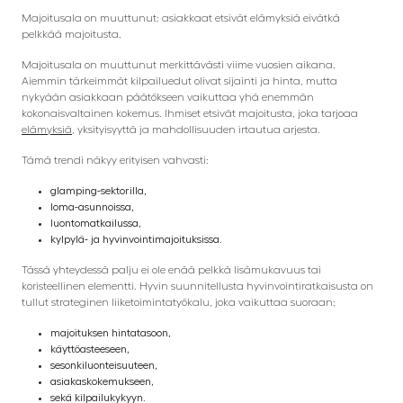
Majoitusala on muuttunut: asiakkaat etsivät elämyksiä eivätkä
pelkkää majoitusta.
Majoitusala on muuttunut merkittävästi viime vuosien aikana.
Aiemmin tärkeimmät kilpailuedut olivat sijainti ja hinta, mutta
nykyään asiakkaan päätökseen vaikuttaa yhä enemmän
kokonaisvaltainen kokemus. Ihmiset etsivät majoitusta, joka tarjoaa
elämyksiä
, yksityisyyttä ja mahdollisuuden irtautua arjesta.
Tämä trendi näkyy erityisen vahvasti:
glamping-sektorilla,
loma-asunnoissa,
luontomatkailussa,
kylpylä- ja hyvinvointimajoituksissa.
Tässä yhteydessä palju ei ole enää pelkkä lisämukavuus tai
koristeellinen elementti. Hyvin suunnitellusta hyvinvointiratkaisusta on
tullut strateginen liiketoimintatyökalu, joka vaikuttaa suoraan:
majoituksen hintatasoon,
käyttöasteeseen,
sesonkiluonteisuuteen,
asiakaskokemukseen,
sekä kilpailukykyyn.