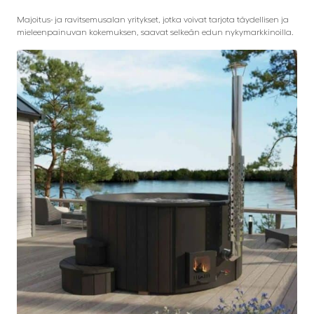
Majoitus- ja ravitsemusalan yritykset, jotka voivat tarjota täydellisen ja
mieleenpainuvan kokemuksen, saavat selkeän edun nykymarkkinoilla.