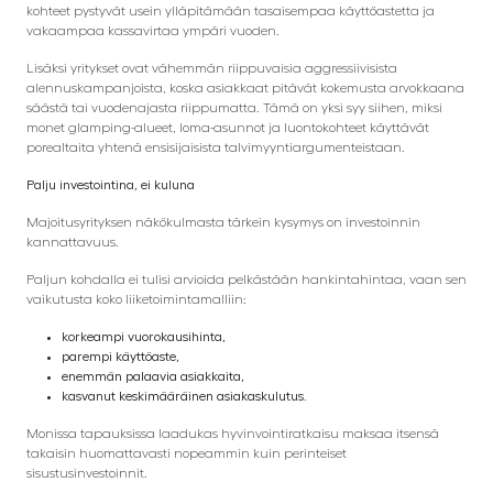
kohteet pystyvät usein ylläpitämään tasaisempaa käyttöastetta ja
vakaampaa kassavirtaa ympäri vuoden.
Lisäksi yritykset ovat vähemmän riippuvaisia aggressiivisista
alennuskampanjoista, koska asiakkaat pitävät kokemusta arvokkaana
säästä tai vuodenajasta riippumatta. Tämä on yksi syy siihen, miksi
monet glamping-alueet, loma-asunnot ja luontokohteet käyttävät
porealtaita yhtenä ensisijaisista talvimyyntiargumenteistaan.
Palju investointina, ei kuluna
Majoitusyrityksen näkökulmasta tärkein kysymys on investoinnin
kannattavuus.
Paljun kohdalla ei tulisi arvioida pelkästään hankintahintaa, vaan sen
vaikutusta koko liiketoimintamalliin:
korkeampi vuorokausihinta,
parempi käyttöaste,
enemmän palaavia asiakkaita,
kasvanut keskimääräinen asiakaskulutus.
Monissa tapauksissa laadukas hyvinvointiratkaisu maksaa itsensä
takaisin huomattavasti nopeammin kuin perinteiset
sisustusinvestoinnit.