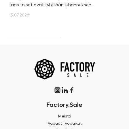
taas toiset ovat tyhjillään juhannuksen...
u
os
13.07.2026
13
Factory.Sale
Meistä
Vapaat Työpaikat