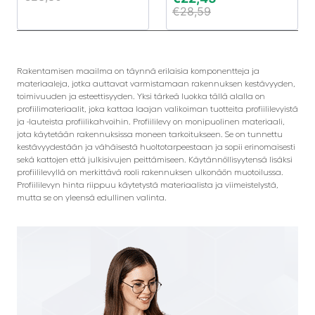
€
28,59
Rakentamisen maailma on täynnä erilaisia komponentteja ja
materiaaleja, jotka auttavat varmistamaan rakennuksen kestävyyden,
toimivuuden ja esteettisyyden. Yksi tärkeä luokka tällä alalla on
profiilimateriaalit, joka kattaa laajan valikoiman tuotteita profiililevyistä
ja -lauteista profiilikahvoihin. Profiililevy on monipuolinen materiaali,
jota käytetään rakennuksissa moneen tarkoitukseen. Se on tunnettu
kestävyydestään ja vähäisestä huoltotarpeestaan ja sopii erinomaisesti
sekä kattojen että julkisivujen peittämiseen. Käytännöllisyytensä lisäksi
profiililevyllä on merkittävä rooli rakennuksen ulkonäön muotoilussa.
Profiililevyn hinta riippuu käytetystä materiaalista ja viimeistelystä,
mutta se on yleensä edullinen valinta.