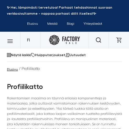
✨ Hei, lämpimästi tervetuloa! Parhaat tehdashinnat suoraan
verkkosivultamme - nappaa parhaat diilit itsellesi!✨
Etusivu
Meistä
Blogi
Yhteystiedot
FI
Näytä kaikki
Huipputarjoukset
Uutuudet
/ Profiilikatto
Etusivu
Profiilikatto
Rakentamisen maailma on täynnä erilaisia komponentteja ja
materiaaleja, jotka auttavat varmistamaan rakennuksen kestävyyden,
toimivuuden ja esteettisyyden. Yksi tärkeä luokka tällä alalla on
profiilimateriaalit, joka kattaa laajan valikoiman tuotteita profiililevyistä
ja -lauteista profiilikahvoihin. Profiililevy on monipuolinen materiaali,
jota käytetään rakennuksissa moneen tarkoitukseen. Se on tunnettu