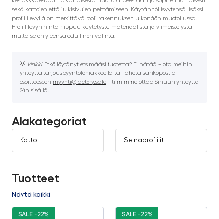
kestävyydestään ja vähäisestä huoltotarpeestaan ja sopii erinomaisesti
sekä kattojen että julkisivujen peittämiseen. Käytännöllisyytensä lisäksi
profiililevyllä on merkittävä rooli rakennuksen ulkonäön muotoilussa.
Profiililevyn hinta riippuu käytetystä materiaalista ja viimeistelystä,
mutta se on yleensä edullinen valinta.
💡
Vinkki:
Etkö löytänyt etsimääsi tuotetta? Ei hätää – ota meihin
yhteyttä tarjouspyyntölomakkeella tai lähetä sähköpostia
osoitteeseen
myynti@factory.sale
– tiimimme ottaa Sinuun yhteyttä
24h sisällä.
Alakategoriat
Katto
Seinäprofiilit
Tuotteet
Näytä kaikki
SALE -22%
SALE -22%