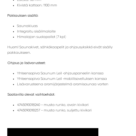
Kivistä kattoon: 1100 mm
Pakkauksen sisältö:
Saunakiuas
Integroitu sisäilmalaite
Himalajan suolapallot (7 kpl)
Huom! Saunakivet, sähkökaapelit ja ohjausyksikkö eivät sisälly
pakkaukseen.
Ohjaus ja lisävarusteet:
Yhteensopiva Saunum Leil -ohjauspaneelin kanssa
Yhteensopiva Saunum Leil -mobiilisovelluksen kanssa
Lisävarusteena aromijärjestelmä aromisaunaa varten
Saatavilla olevat vaihtoehdot:
4745090018240 – musta runko, avoin kivikori
4745090018257 – musta runko, suljettu kivikori