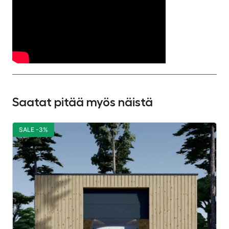
Saatat pitää myös näistä
SALE -3%
S