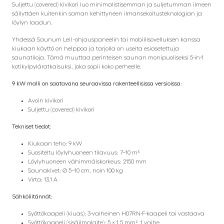
Suljettu (covered) kivikori luo minimalistisemman ja suljetumman ilmeen
säilyttäen kuitenkin saman kehittyneen ilmansekoitusteknologian ja
löylyn laadun.
Yhdessä Saunum Leil -ohjauspaneelin tai mobiilisovelluksen kanssa
kiukaan käyttö on helppoa ja tarjolla on useita esiasetettuja
saunatiloja. Tämä muuttaa perinteisen saunan monipuoliseksi 5-in-1
kotikylpyläratkaisuksi, joka sopii koko perheelle.
9 kW malli on saatavana seuraavissa rakenteellisissa versioissa:
Avoin kivikori
Suljettu (covered) kivikori
Tekniset tiedot:
Kiukaan teho: 9 kW
Suositeltu löylyhuoneen tilavuus: 7–10 m³
Löylyhuoneen vähimmäiskorkeus: 2150 mm
Saunakivet: Ø 5–10 cm, noin 100 kg
Virta: 13.1 A
Sähköliitännät:
Syöttökaapeli (kiuas): 3-vaiheinen H07RN-F-kaapeli tai vastaava
Syöttökaapeli (sisäilmalaite): 5 × 1,5 mm², 1 vaihe