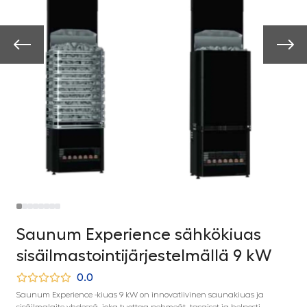
Saunum Experience sähkökiuas
sisäilmastointijärjestelmällä 9 kW
0.0
Saunum Experience -kiuas 9 kW on innovatiivinen saunakiuas ja
sisäilmalaite yhdessä, joka tuottaa pehmeät, tasaiset ja helposti