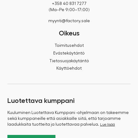
+358 40 831 7277
(Ma–Pe 9:00–17:00)
myynti@factory.sale
Oikeus
Toimitusehdot
Evästekäytäntö
Tietosuojakäytäntö
Käyttöehdot
Luotettava kumppani
Kuuluminen Luotettava Kumppani -ohjelmaan on takeemme
sekä kumppaneille että asiakkaille siitä, että tarjoamme
laadukkaita tuotteita ja luotettavaa palvelua.
Lue lisää