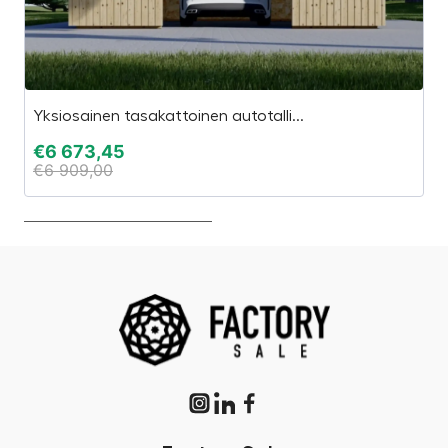
Yksiosainen tasakattoinen autotalli...
Es
€
6 673,45
€
€
6 909,00
€