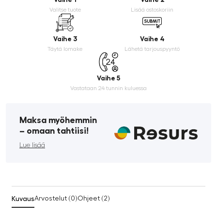
Valitse tuote
Lisää ostoskoriin
Vaihe 3
Vaihe 4
Täytä lomake
Lähetä tarjouspyyntö
Vaihe 5
Vastataan 24 tunnin kuluessa
Maksa myöhemmin
­– omaan tahtiisi!
Lue lisää
Kuvaus
Arvostelut (0)
Ohjeet (2)