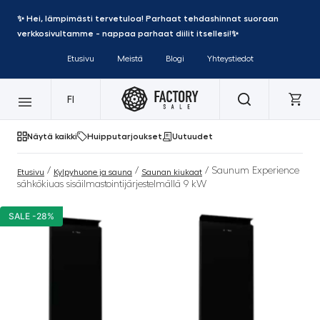
✨ Hei, lämpimästi tervetuloa! Parhaat tehdashinnat suoraan
verkkosivultamme - nappaa parhaat diilit itsellesi!✨
Etusivu
Meistä
Blogi
Yhteystiedot
FI
Näytä kaikki
Huipputarjoukset
Uutuudet
/
/
/ Saunum Experience
Etusivu
Kylpyhuone ja sauna
Saunan kiukaat
sähkökiuas sisäilmastointijärjestelmällä 9 kW
SALE -28%