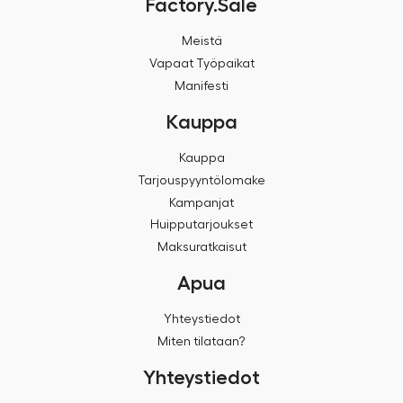
Factory.Sale
Meistä
Vapaat Työpaikat
Manifesti
Kauppa
Kauppa
Tarjouspyyntölomake
Kampanjat
Huipputarjoukset
Maksuratkaisut
Apua
Yhteystiedot
Miten tilataan?
Yhteystiedot