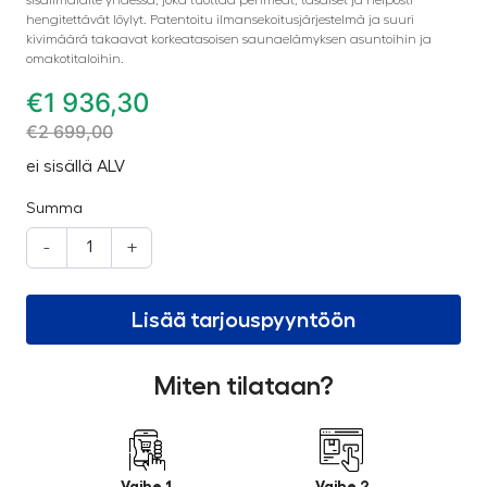
hengitettävät löylyt. Patentoitu ilmansekoitusjärjestelmä ja suuri
kivimäärä takaavat korkeatasoisen saunaelämyksen asuntoihin ja
omakotitaloihin.
€
1 936,30
€
2 699,00
ei sisällä ALV
Summa
-
+
Lisää tarjouspyyntöön
Miten tilataan?
Vaihe 1
Vaihe 2