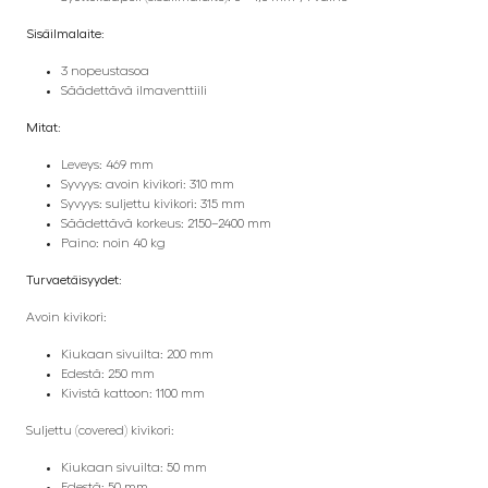
Sisäilmalaite:
3 nopeustasoa
Säädettävä ilmaventtiili
Mitat:
Leveys: 469 mm
Syvyys: avoin kivikori: 310 mm
Syvyys: suljettu kivikori: 315 mm
Säädettävä korkeus: 2150–2400 mm
Paino: noin 40 kg
Turvaetäisyydet:
Avoin kivikori:
Kiukaan sivuilta: 200 mm
Edestä: 250 mm
Kivistä kattoon: 1100 mm
Suljettu (covered) kivikori:
Kiukaan sivuilta: 50 mm
Edestä: 50 mm