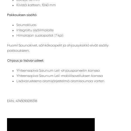
Kivistä kattoon: 1040 mm
Pakkauksen sisältö:
Saunakiuas
Integroitu sisäilmalaite
Himalajan suolapallot (7 kpl)
Huom! Saunakivet, sähkökaapelit ja ohjausyksikkö eivät sisälly
pakkaukseen.
Ohjaus ja lisävarusteet:
Yhteensopiva Saunum Leil -ohjauspaneelin kanssa
Yhteensopiva Saunum Leil -mobiilisovelluksen kanssa
Lisävarusteena aromijärjestelmä aromisaunaa varten
EAN: 4745090018318