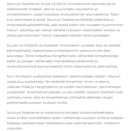
Saunum Experience -kiuas 4.5 kW on innovatiivinen saunakiuas ja
sisäilmalaite yhdessä, joka on suunniteltu asuntoihin ja
omakotitaloihin, joissa halutaan ensiluokkainen saunaelämys. Toisin
kuin perinteiset kiukaat, Saunum Experience käyttää patentoitua
ilmansekoitusjärjestelmää, joka kerää katon alle nousseen kuumimman
höyryn, sekoittaa sen lattian läheltä tulevaan viileämpään ilmaan ja
ohjaa pehmennetyn höyryn tasaisesti takaisin löylyhuoneeseen.
Suuren kivimäärän ja älykkään ilmankierron ansiosta löyly on selvästi
pehmeämpää, kosteampaa ja tasaisemmin jakautunutta koko
saunassa. Tämä helpottaa hengittämistä, vähentää lämpötilaeroja
pään ja jalkojen välillä sekä mahdollistaa pidemmät ja
rentouttavammat saunomiskerrat ilman väsymystä tai päänsärkyä.
Kun Himalajan suolapallot asetetaan sisäilmalaiteen sisään, höyryyn
vapautuu suolaioneja. Ne kiertävät lämpimän ilman mukana,
ulottuen iholle ja hengitysteihin ja luoden rauhoittavan, spa-henkisen
ympäristön. Aromilisävarusteiden avulla laitetta voidaan käyttää myös
aromisaunana, joka on terveellisempi vaihtoehto eteeristen öljyjen
polttamiselle suoraan kiukaan kivillä.
Saunum Experience on saatavana kahdella kivikorivaihtoehdolla.
Avoin kivikori mahdollistaa veden heittämisen suoraan kiville ja tarjoaa
klassisen pohjoismaisen löylykokemuksen sekä kevyemmän, modernin
ulkonäön.