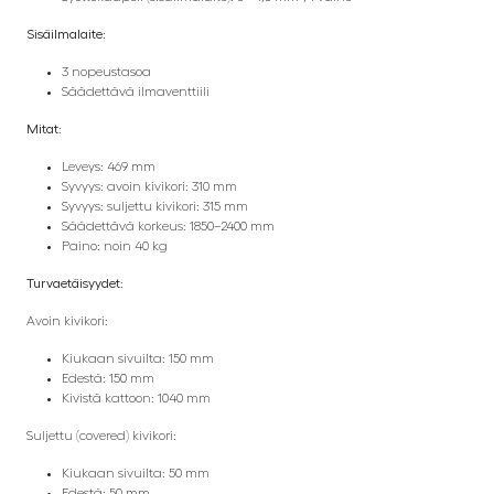
Sisäilmalaite:
3 nopeustasoa
Säädettävä ilmaventtiili
Mitat:
Leveys: 469 mm
Syvyys: avoin kivikori: 310 mm
Syvyys: suljettu kivikori: 315 mm
Säädettävä korkeus: 1850–2400 mm
Paino: noin 40 kg
Turvaetäisyydet:
Avoin kivikori:
Kiukaan sivuilta: 150 mm
Edestä: 150 mm
Kivistä kattoon: 1040 mm
Suljettu (covered) kivikori:
Kiukaan sivuilta: 50 mm
Edestä: 50 mm