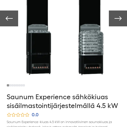
Saunum Experience sähkökiuas
sisäilmastointijärjestelmällä 4.5 kW
0.0
Saunum Experience -kiuas 4.5 kW on innovatiivinen saunakiuas ja
sisäilmalaite yhdessä, joka tuottaa pehmeät, tasaiset ja helposti