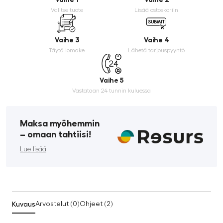
Valitse tuote
Lisää ostoskoriin
Vaihe 3
Vaihe 4
Täytä lomake
Lähetä tarjouspyyntö
Vaihe 5
Vastataan 24 tunnin kuluessa
Maksa myöhemmin
­– omaan tahtiisi!
Lue lisää
Kuvaus
Arvostelut (0)
Ohjeet (2)