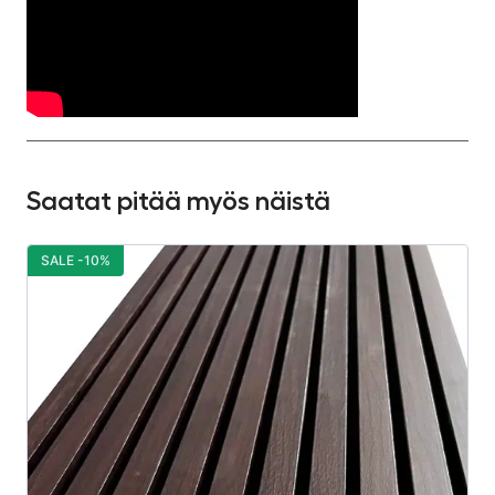
Saatat pitää myös näistä
SALE -10%
S