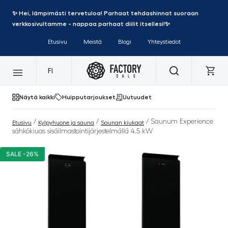
✨ Hei, lämpimästi tervetuloa! Parhaat tehdashinnat suoraan
verkkosivultamme - nappaa parhaat diilit itsellesi!✨
Etusivu
Meistä
Blogi
Yhteystiedot
FI
Näytä kaikki
Huipputarjoukset
Uutuudet
/
/
/ Saunum Experience
Etusivu
Kylpyhuone ja sauna
Saunan kiukaat
sähkökiuas sisäilmastointijärjestelmällä 4.5 kW
SALE -26%