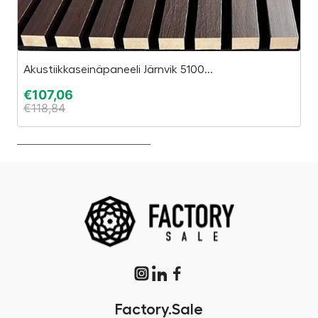
Akustiikkaseinäpaneeli Järnvik 5100...
“E
€
107,06
€
€
118,84
€
Factory.Sale