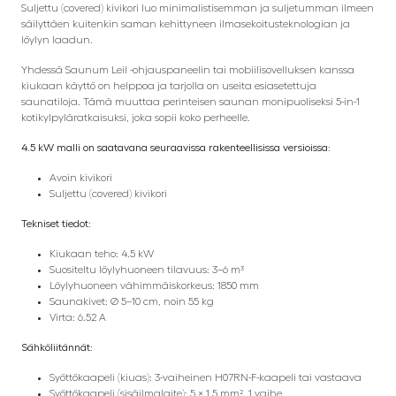
Suljettu (covered) kivikori luo minimalistisemman ja suljetumman ilmeen
säilyttäen kuitenkin saman kehittyneen ilmasekoitusteknologian ja
löylyn laadun.
Yhdessä Saunum Leil -ohjauspaneelin tai mobiilisovelluksen kanssa
kiukaan käyttö on helppoa ja tarjolla on useita esiasetettuja
saunatiloja. Tämä muuttaa perinteisen saunan monipuoliseksi 5-in-1
kotikylpyläratkaisuksi, joka sopii koko perheelle.
4.5 kW malli on saatavana seuraavissa rakenteellisissa versioissa:
Avoin kivikori
Suljettu (covered) kivikori
Tekniset tiedot:
Kiukaan teho: 4.5 kW
Suositeltu löylyhuoneen tilavuus: 3–6 m³
Löylyhuoneen vähimmäiskorkeus: 1850 mm
Saunakivet: Ø 5–10 cm, noin 55 kg
Virta: 6.52 A
Sähköliitännät:
Syöttökaapeli (kiuas): 3-vaiheinen H07RN-F-kaapeli tai vastaava
Syöttökaapeli (sisäilmalaite): 5 × 1,5 mm², 1 vaihe