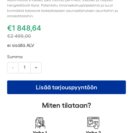
hengitettävät löylyt. Patentoitu ilmansekoitusjärjestelmä ja suuri
kivimäärä takaavat korkeatasoisen saunaelämyksen asuntoihin ja
omakotitaloihin.
€
1 848,64
€
2 499,00
ei sisällä ALV
Summa
-
+
Lisää tarjouspyyntöön
Miten tilataan?
Vaihe 1
Vaihe 2