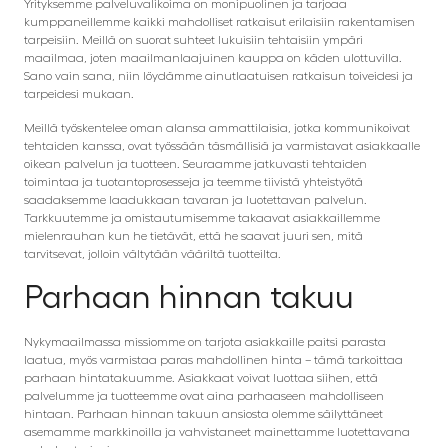
Yrityksemme palveluvalikoima on monipuolinen ja tarjoaa
kumppaneillemme kaikki mahdolliset ratkaisut erilaisiin rakentamisen
tarpeisiin. Meillä on suorat suhteet lukuisiin tehtaisiin ympäri
maailmaa, joten maailmanlaajuinen kauppa on käden ulottuvilla.
Sano vain sana, niin löydämme ainutlaatuisen ratkaisun toiveidesi ja
tarpeidesi mukaan.
Meillä työskentelee oman alansa ammattilaisia, jotka kommunikoivat
tehtaiden kanssa, ovat työssään täsmällisiä ja varmistavat asiakkaalle
oikean palvelun ja tuotteen. Seuraamme jatkuvasti tehtaiden
toimintaa ja tuotantoprosesseja ja teemme tiivistä yhteistyötä
saadaksemme laadukkaan tavaran ja luotettavan palvelun.
Tarkkuutemme ja omistautumisemme takaavat asiakkaillemme
mielenrauhan kun he tietävät, että he saavat juuri sen, mitä
tarvitsevat, jolloin vältytään vääriltä tuotteilta.
Parhaan hinnan takuu
Nykymaailmassa missiomme on tarjota asiakkaille paitsi parasta
laatua, myös varmistaa paras mahdollinen hinta – tämä tarkoittaa
parhaan hintatakuumme. Asiakkaat voivat luottaa siihen, että
palvelumme ja tuotteemme ovat aina parhaaseen mahdolliseen
hintaan. Parhaan hinnan takuun ansiosta olemme säilyttäneet
asemamme markkinoilla ja vahvistaneet mainettamme luotettavana