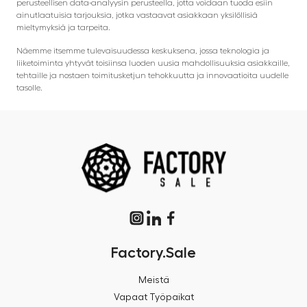
perusteellisen data-analyysin perusteella, jotta voidaan tuoda esiin
ainutlaatuisia tarjouksia, jotka vastaavat asiakkaan yksilöllisiä
mieltymyksiä ja tarpeita.
Näemme itsemme tulevaisuudessa keskuksena, jossa teknologia ja
liiketoiminta yhtyvät toisiinsa luoden uusia mahdollisuuksia asiakkaille,
tehtaille ja nostaen toimitusketjun tehokkuutta ja innovaatioita uudelle
tasolle.
Factory.Sale
Meistä
Vapaat Työpaikat