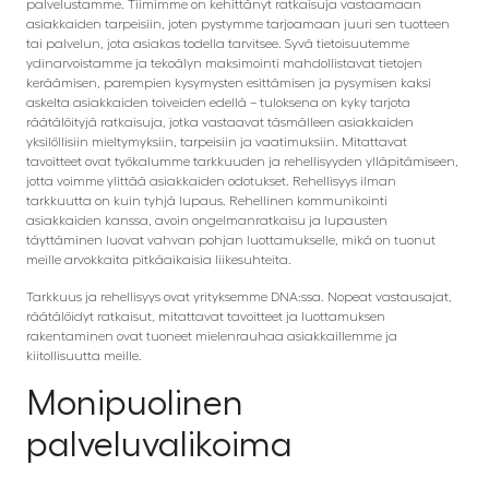
palvelustamme. Tiimimme on kehittänyt ratkaisuja vastaamaan
asiakkaiden tarpeisiin, joten pystymme tarjoamaan juuri sen tuotteen
tai palvelun, jota asiakas todella tarvitsee. Syvä tietoisuutemme
ydinarvoistamme ja tekoälyn maksimointi mahdollistavat tietojen
keräämisen, parempien kysymysten esittämisen ja pysymisen kaksi
askelta asiakkaiden toiveiden edellä – tuloksena on kyky tarjota
räätälöityjä ratkaisuja, jotka vastaavat täsmälleen asiakkaiden
yksilöllisiin mieltymyksiin, tarpeisiin ja vaatimuksiin. Mitattavat
tavoitteet ovat työkalumme tarkkuuden ja rehellisyyden ylläpitämiseen,
jotta voimme ylittää asiakkaiden odotukset. Rehellisyys ilman
tarkkuutta on kuin tyhjä lupaus. Rehellinen kommunikointi
asiakkaiden kanssa, avoin ongelmanratkaisu ja lupausten
täyttäminen luovat vahvan pohjan luottamukselle, mikä on tuonut
meille arvokkaita pitkäaikaisia liikesuhteita.
Tarkkuus ja rehellisyys ovat yrityksemme DNA:ssa. Nopeat vastausajat,
räätälöidyt ratkaisut, mitattavat tavoitteet ja luottamuksen
rakentaminen ovat tuoneet mielenrauhaa asiakkaillemme ja
kiitollisuutta meille.
Monipuolinen
palveluvalikoima