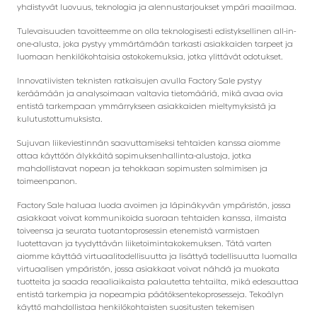
yhdistyvät luovuus, teknologia ja alennustarjoukset ympäri maailmaa.
Tulevaisuuden tavoitteemme on olla teknologisesti edistyksellinen all-in-
one-alusta, joka pystyy ymmärtämään tarkasti asiakkaiden tarpeet ja
luomaan henkilökohtaisia ostokokemuksia, jotka ylittävät odotukset.
Innovatiivisten teknisten ratkaisujen avulla Factory Sale pystyy
keräämään ja analysoimaan valtavia tietomääriä, mikä avaa ovia
entistä tarkempaan ymmärrykseen asiakkaiden mieltymyksistä ja
kulutustottumuksista.
Sujuvan liikeviestinnän saavuttamiseksi tehtaiden kanssa aiomme
ottaa käyttöön älykkäitä sopimuksenhallinta-alustoja, jotka
mahdollistavat nopean ja tehokkaan sopimusten solmimisen ja
toimeenpanon.
Factory Sale haluaa luoda avoimen ja läpinäkyvän ympäristön, jossa
asiakkaat voivat kommunikoida suoraan tehtaiden kanssa, ilmaista
toiveensa ja seurata tuotantoprosessin etenemistä varmistaen
luotettavan ja tyydyttävän liiketoimintakokemuksen. Tätä varten
aiomme käyttää virtuaalitodellisuutta ja lisättyä todellisuutta luomalla
virtuaalisen ympäristön, jossa asiakkaat voivat nähdä ja muokata
tuotteita ja saada reaaliaikaista palautetta tehtailta, mikä edesauttaa
entistä tarkempia ja nopeampia päätöksentekoprosesseja. Tekoälyn
käyttö mahdollistaa henkilökohtaisten suositusten tekemisen