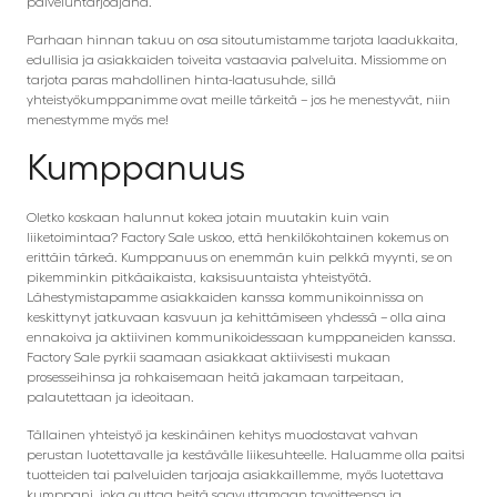
palveluntarjoajana.
Parhaan hinnan takuu on osa sitoutumistamme tarjota laadukkaita,
edullisia ja asiakkaiden toiveita vastaavia palveluita. Missiomme on
tarjota paras mahdollinen hinta-laatusuhde, sillä
yhteistyökumppanimme ovat meille tärkeitä – jos he menestyvät, niin
menestymme myös me!
Kumppanuus
Oletko koskaan halunnut kokea jotain muutakin kuin vain
liiketoimintaa? Factory Sale uskoo, että henkilökohtainen kokemus on
erittäin tärkeä. Kumppanuus on enemmän kuin pelkkä myynti, se on
pikemminkin pitkäaikaista, kaksisuuntaista yhteistyötä.
Lähestymistapamme asiakkaiden kanssa kommunikoinnissa on
keskittynyt jatkuvaan kasvuun ja kehittämiseen yhdessä – olla aina
ennakoiva ja aktiivinen kommunikoidessaan kumppaneiden kanssa.
Factory Sale pyrkii saamaan asiakkaat aktiivisesti mukaan
prosesseihinsa ja rohkaisemaan heitä jakamaan tarpeitaan,
palautettaan ja ideoitaan.
Tällainen yhteistyö ja keskinäinen kehitys muodostavat vahvan
perustan luotettavalle ja kestävälle liikesuhteelle. Haluamme olla paitsi
tuotteiden tai palveluiden tarjoaja asiakkaillemme, myös luotettava
kumppani, joka auttaa heitä saavuttamaan tavoitteensa ja