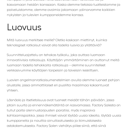
kasvamaan heidän kanssaan. Koska olemme tietoisia tuotteistamme ja
palveluistamme, olemme avoimia jakamaan ydinarvomme kaikkien
nykyisten ja tulevien kumppaneidemme kanssa.
Luovuus
Mitä luovuus merkitsee meille? Oletko koskaan miettinyt, kuinka
teknologiset ratkaisut voivat olla todella luovia ja yllättäviä?
Suunnitteluajattelu on tehokas työkalu, joka auttaa luomaan
innovatiivisia ratkaisuja. Käyttäjän ymmärtäminen on auttanut meitä
luomaan todella tehokkaita ratkaisuja – olemme suunnitelleet
verkkosivumme käyttäjien tarpeisiin ja toiveisiin keskittyen.
Luovien ongelmanratkaisumenetelmien avulla olemme luoneet pohjan
alustalle, jossa ammattilaiset eri puolilta maailmaa kokoontuvat
yhteen.
Läsnäolo ja itsetietoisuus ovat tuoneet meidät tähän päivään, jossa
jotain suurta ja ennennäkemätöntä on kasvamassa. Factory Salesta on
tullut paitsi alennustarjousten paratiisi, myös inspiroiva
kohtaamispaikka, jossa ihmiset voivat löytää uusia ideoita, löytää uusia
kumppaneita ja nauttia ainutlaatuisesta ja ikimuistoisesta
ostokokemuksesta. Factory Salen viehätys piilee siinä, että siinä