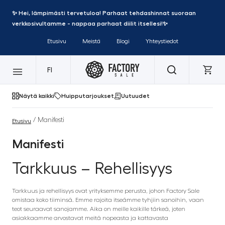
✨ Hei, lämpimästi tervetuloa! Parhaat tehdashinnat suoraan
verkkosivultamme - nappaa parhaat diilit itsellesi!✨
Etusivu
Meistä
Blogi
Yhteystiedot
FI
Näytä kaikki
Huipputarjoukset
Uutuudet
/ Manifesti
Etusivu
Manifesti
Tarkkuus – Rehellisyys
Tarkkuus ja rehellisyys ovat yrityksemme perusta, johon Factory Sale
omistaa koko tiiminsä. Emme rajoita itseämme tyhjiin sanoihin, vaan
teot seuraavat sanojamme. Aika on meille kaikille tärkeä, joten
asiakkaamme arvostavat meitä nopeasta ja kattavasta