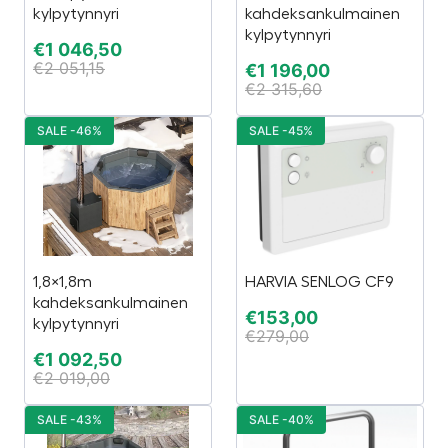
kylpytynnyri
kahdeksankulmainen
kylpytynnyri
€
1 046,50
€
2 051,15
€
1 196,00
€
2 315,60
SALE -46%
SALE -45%
1,8×1,8m
HARVIA SENLOG CF9
kahdeksankulmainen
€
153,00
kylpytynnyri
€
279,00
€
1 092,50
€
2 019,00
SALE -43%
SALE -40%