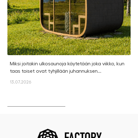
Miksi joitakin ulkosaunoja käytetään joka viikko, kun
Ka
taas toiset ovat tyhjillään juhannuksen...
u
os
13.07.2026
13