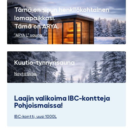
Tämä on sinun henkilökohtainen
lomapaikkasi.
Tämä on ARYA.
"ARYA L" sauna
Kuutio-tynnyrisauna
Näytä lisää
Laajin valikoima IBC-kontteja
Pohjoismaissa!
IBC-kontti, uusi 1000L