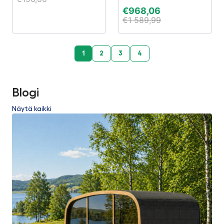
€
968,06
€
1 589,99
1
2
3
4
Blogi
Näytä kaikki