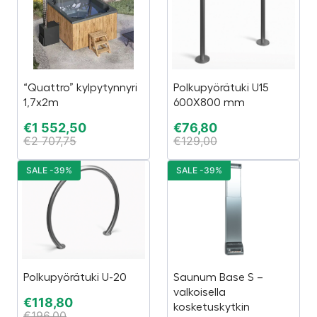
“Quattro” kylpytynnyri
Polkupyörätuki U15
1,7x2m
600X800 mm
€
1 552,50
€
76,80
€
2 707,75
€
129,00
SALE -39%
SALE -39%
Polkupyörätuki U-20
Saunum Base S –
valkoisella
€
118,80
kosketuskytkin
€
196,00