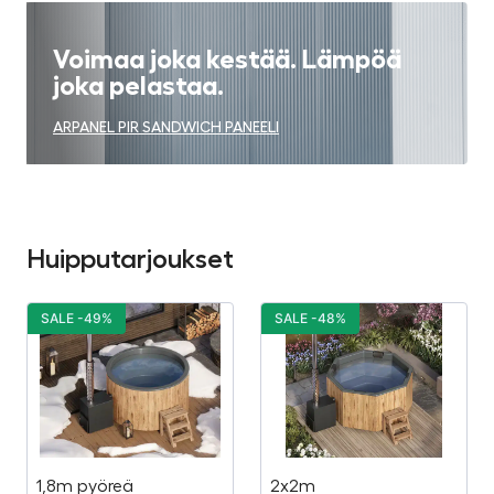
Voimaa joka kestää. Lämpöä
joka pelastaa.
ARPANEL PIR SANDWICH PANEELI
Huipputarjoukset
SALE -49%
SALE -48%
1,8m pyöreä
2x2m