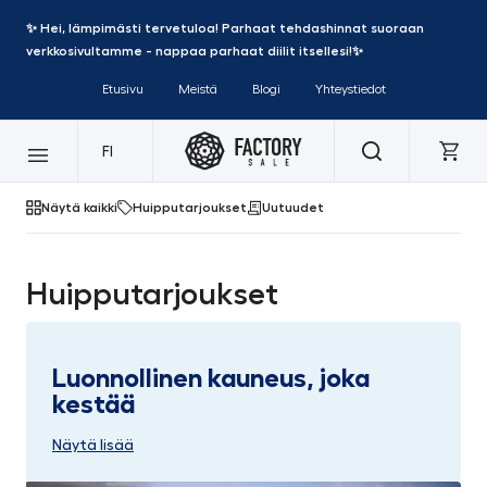
✨ Hei, lämpimästi tervetuloa! Parhaat tehdashinnat suoraan
verkkosivultamme - nappaa parhaat diilit itsellesi!✨
Etusivu
Meistä
Blogi
Yhteystiedot
FI
Näytä kaikki
Huipputarjoukset
Uutuudet
Huipputarjoukset
Luonnollinen kauneus, joka
kestää
Näytä lisää