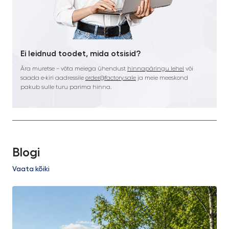
Ei leidnud toodet, mida otsisid?
Ära muretse – võta meiega ühendust
hinnapäringu lehel
või
saada e-kiri aadressile
order@factory.sale
ja meie meeskond
pakub sulle turu parima hinna.
Blogi
Vaata kõiki