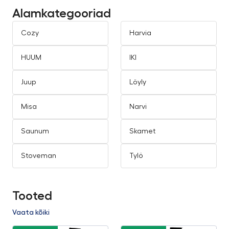
Alamkategooriad
Cozy
Harvia
HUUM
IKI
Juup
Löyly
Misa
Narvi
Saunum
Skamet
Stoveman
Tylö
Tooted
Vaata kõiki