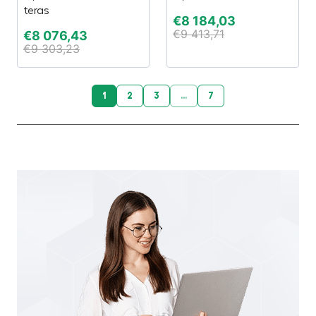
teras
€
8 184,03
€
9 413,71
€
8 076,43
€
9 303,23
1
2
3
...
7