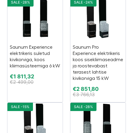
SALE -28%
SALE -24%
Saunum Experience
Saunum Pro
elektrikeris suletud
Experience elektrikeris
kivikorviga, koos
koos sisekliimaseadme
kliimasüsteemiga 6 kW
ja roostevabast
terasest lahtise
€
1 811,32
kivikorviga 15 kW
€
2 499,00
€
2 851,80
€
3 766,13
SALE -15%
SALE -28%