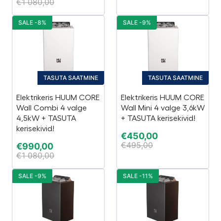
€
1 080,00
SALE -8%
SALE -9%
TASUTA SAATMINE
TASUTA SAATMINE
Elektrikeris HUUM CORE
Elektrikeris HUUM CORE
Wall Combi 4 valge
Wall Mini 4 valge 3,6kW
4,5kW + TASUTA
+ TASUTA kerisekivid!
kerisekivid!
€
450,00
€
495,00
€
990,00
€
1 080,00
SALE -9%
SALE -11%