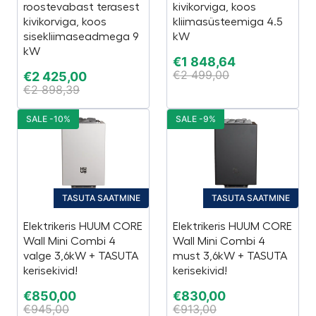
roostevabast terasest
kivikorviga, koos
kivikorviga, koos
kliimasüsteemiga 4.5
sisekliimaseadmega 9
kW
kW
€
1 848,64
€
2 499,00
€
2 425,00
€
2 898,39
SALE -10%
SALE -9%
TASUTA SAATMINE
TASUTA SAATMINE
Elektrikeris HUUM CORE
Elektrikeris HUUM CORE
Wall Mini Combi 4
Wall Mini Combi 4
valge 3,6kW + TASUTA
must 3,6kW + TASUTA
kerisekivid!
kerisekivid!
€
850,00
€
830,00
€
945,00
€
913,00