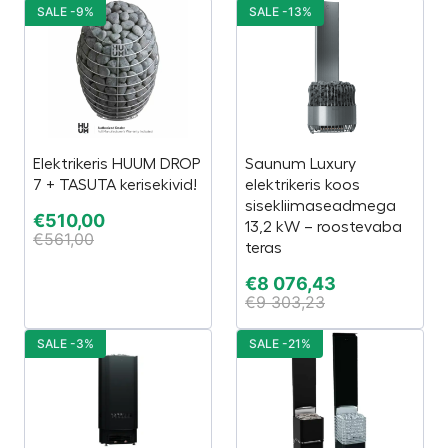
SALE -9%
SALE -13%
Elektrikeris HUUM DROP
Saunum Luxury
7 + TASUTA kerisekivid!
elektrikeris koos
sisekliimaseadmega
€
510,00
13,2 kW – roostevaba
€
561,00
teras
€
8 076,43
€
9 303,23
SALE -3%
SALE -21%