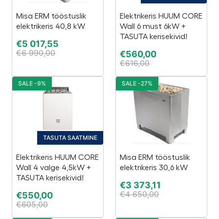
Misa ERM tööstuslik
Elektrikeris HUUM CORE
elektrikeris 40,8 kW
Wall 6 must 6kW +
TASUTA kerisekivid!
€
5 017,55
€
6 990,00
€
560,00
€
616,00
SALE -9%
SALE -27%
TASUTA SAATMINE
Elektrikeris HUUM CORE
Misa ERM tööstuslik
Wall 4 valge 4,5kW +
elektrikeris 30,6 kW
TASUTA kerisekivid!
€
3 373,11
€
4 650,00
€
550,00
€
605,00