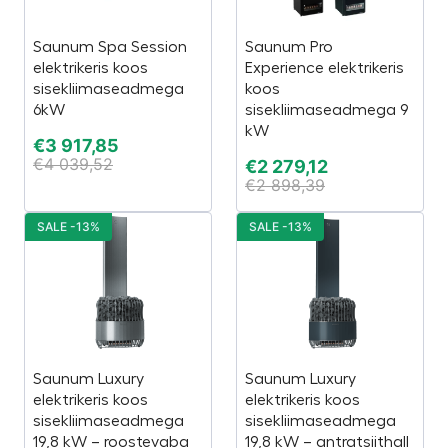
Saunum Spa Session
Saunum Pro
elektrikeris koos
Experience elektrikeris
sisekliimaseadmega
koos
6kW
sisekliimaseadmega 9
kW
€
3 917,85
€
4 039,52
€
2 279,12
€
2 898,39
SALE -13%
SALE -13%
Saunum Luxury
Saunum Luxury
elektrikeris koos
elektrikeris koos
sisekliimaseadmega
sisekliimaseadmega
19,8 kW – roostevaba
19,8 kW – antratsiithall