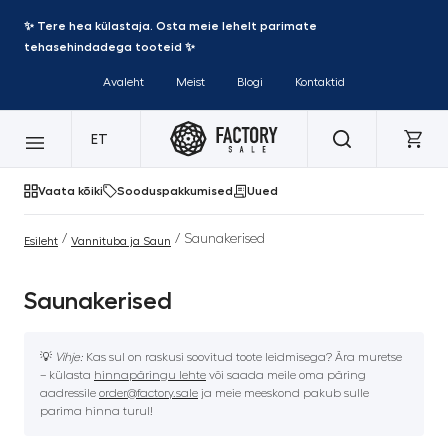
✨ Tere hea külastaja. Osta meie lehelt parimate
tehasehindadega tooteid ✨
Avaleht
Meist
Blogi
Kontaktid
ET
Vaata kõiki
Sooduspakkumised
Uued
/
/ Saunakerised
Esileht
Vannituba ja Saun
Saunakerised
💡
Vihje:
Kas sul on raskusi soovitud toote leidmisega? Ära muretse
– külasta
hinnapäringu lehte
või saada meile oma päring
aadressile
order@factory.sale
ja meie meeskond pakub sulle
parima hinna turul!