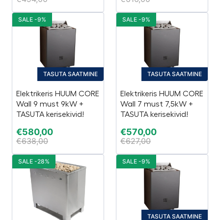
SALE -9%
SALE -9%
TASUTA SAATMINE
TASUTA SAATMINE
Elektrikeris HUUM CORE
Elektrikeris HUUM CORE
Wall 9 must 9kW +
Wall 7 must 7,5kW +
TASUTA kerisekivid!
TASUTA kerisekivid!
€
580,00
€
570,00
€
638,00
€
627,00
SALE -28%
SALE -9%
TASUTA SAATMINE