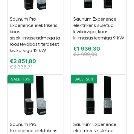
Saunum Pro
Saunum Experience
Experience elektrikeris
elektrikeris suletud
koos
kivikorviga, koos
sisekliimaseadmega ja
kliimasüsteemiga 9 kW
roostevabast terasest
€
1 936,30
kivikorviga 12 kW
€
2 699,00
€
2 851,80
€
3 338,71
SALE -16%
SALE -26%
Saunum Pro
Saunum Experience
Experience elektrikeris
elektrikeris suletud