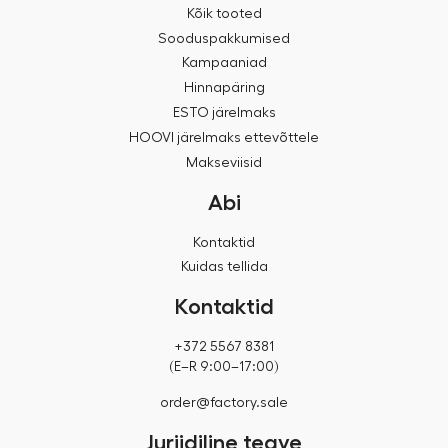
Kõik tooted
Sooduspakkumised
Kampaaniad
Hinnapäring
ESTO järelmaks
HOOVI järelmaks ettevõttele
Makseviisid
Abi
Kontaktid
Kuidas tellida
Kontaktid
+372 5567 8381
(E–R 9:00–17:00)
order@factory.sale
Juriidiline teave