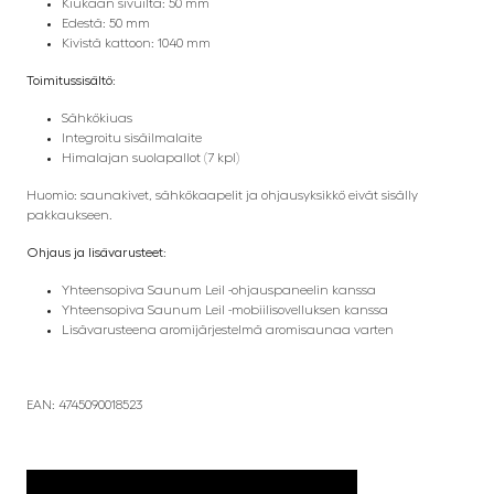
Kiukaan sivuilta: 50 mm
Edestä: 50 mm
Kivistä kattoon: 1040 mm
Toimitussisältö:
Sähkökiuas
Integroitu sisäilmalaite
Himalajan suolapallot (7 kpl)
Huomio: saunakivet, sähkökaapelit ja ohjausyksikkö eivät sisälly
pakkaukseen.
Ohjaus ja lisävarusteet:
Yhteensopiva Saunum Leil -ohjauspaneelin kanssa
Yhteensopiva Saunum Leil -mobiilisovelluksen kanssa
Lisävarusteena aromijärjestelmä aromisaunaa varten
EAN: 4745090018523