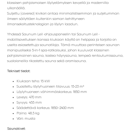
klassisen pohjoismaisen löylyelämyksen kevyellä ja modernilla
ulkonäöllä.
Suljettu (covered) kivikori antaa minimalistisemman ja suljetumman
ilmeen säilyttäen kuitenkin saman kehittyneen
ilmansekoitusteknologian ja löylyn laadun.
Yhdessä Saunum Leil -ohjauspaneelin tai Saunum Leil -
mobiilisovelluksen kanssa kiukaan käyttö on helppoa ja tarjolla on
useita esiasetettuja saunatiloja. Tämä muuttaa perinteisen saunan
monipuoliseksi 5-in-1 spa-ratkaisuksi, johon kuuluvat klassinen
pohjoismainen sauna, kostea höyrysauna, lempeä rentoutumissauna,
suolaioneilla rikastettu sauna sekä aromisauna.
Tekniset tiedot:
Kiukaan teho: 15 kW
Suositeltu löylyhuoneen tilavuus: 15-23 m³
Löylyhuoneen vähimmäiskorkeus: 1850 mm
Leveys: 470 mm
Syvyys: 455 mm
Säädettävä korkeus: 1850–2400 mm
Paino: 48,5 kg
Väri: musta
Saunakivet: