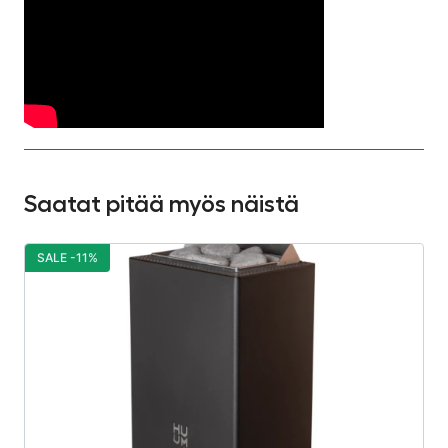
Saatat pitää myös näistä
SALE -11%
S