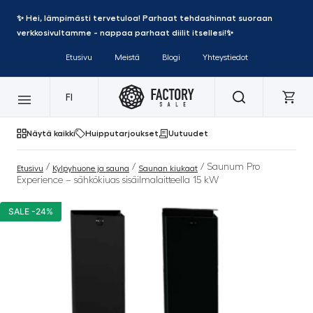
✨ Hei, lämpimästi tervetuloa! Parhaat tehdashinnat suoraan
verkkosivultamme - nappaa parhaat diilit itsellesi!✨
Etusivu
Meistä
Blogi
Yhteystiedot
FI
Näytä kaikki
Huipputarjoukset
Uutuudet
/
/
/ Saunum Pro
Etusivu
Kylpyhuone ja sauna
Saunan kiukaat
Experience – sähkökiuas sisäilmalaitteella 15 kW
SALE -24%