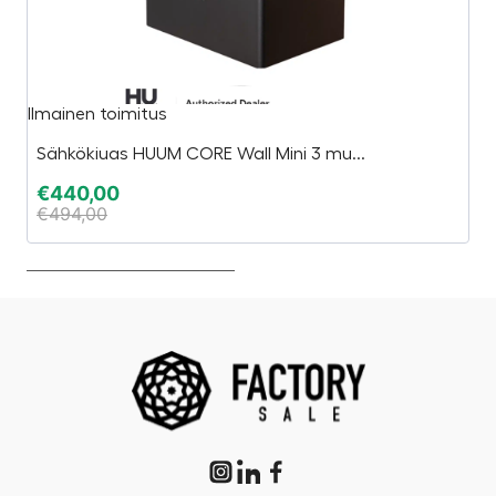
Ilmainen toimitus
In
Sähkökiuas HUUM CORE Wall Mini 3 mu...
€
€
440,00
€
€
494,00