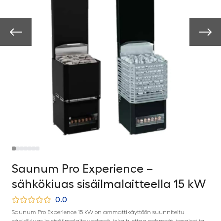
Saunum Pro Experience –
sähkökiuas sisäilmalaitteella 15 kW
0.0
Saunum Pro Experience 15 kW on ammattikäyttöön suunniteltu
sähkökiuas ja sisäilmalaite yhdessä, joka tuottaa pehmeät, tasaiset ja