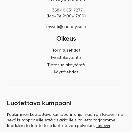
+358 40 831 7277
(Ma–Pe 9:00–17:00)
myynti@factory.sale
Oikeus
Toimitusehdot
Evästekäytäntö
Tietosuojakäytäntö
Käyttöehdot
Luotettava kumppani
Kuuluminen Luotettava Kumppani -ohjelmaan on takeemme
sekä kumppaneille että asiakkaille siitä, että tarjoamme
laadukkaita tuotteita ja luotettavaa palvelua.
Lue lisää