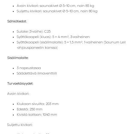
Avoin kivikori: saunakivet Ø 5–10 cm, noin 85 kg
Suljettu kivikori: saunakivet Ø 5–10 cm, noin 80 kg
Sähkötiedot:
Sulake (3-vaihe): C25
Syöttökaapeli (kiuas): 5 × 4 mm², 3-vaiheinen
Syöttökaapeli (sisäilmalaite): 5 × 1,5 mm², 1-vaiheinen (Saunum Leil
-ohjauspaneelin kanssa)
Sisäilmalaite:
3 nopeustasoa
Säädettävä ilmaventtiili
Turvaetäisyydet:
Avoin kivikori:
Kiukaan sivuilta: 203 mm
Edestä: 250 mm
Kivistä kattoon: 1040 mm
Suljettu kivikori: