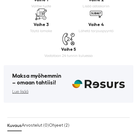
Valitse tuote
Lisää ostoskoriin
Vaihe 3
Vaihe 4
Täytä lomake
Lähetä tarjouspyyntö
Vaihe 5
Vastataan 24 tunnin kuluessa
Maksa myöhemmin
­– omaan tahtiisi!
Lue lisää
Kuvaus
Arvostelut (0)
Ohjeet (2)