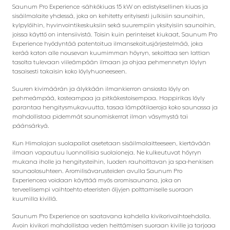
Saunum Pro Experience -sähkökiuas 15 kW on edistyksellinen kiuas ja
sisäilmalaite yhdessä, joka on kehitetty erityisesti julkisiin saunoihin,
kylpylöihin, hyvinvointikeskuksiin sekä suurempiin yksityisiin saunoihin,
joissa käyttö on intensiivistä. Toisin kuin perinteiset kiukaat, Saunum Pro
Experience hyödyntää patentoitua ilmansekoitusjärjestelmää, joka
kerää katon alle nousevan kuumimman höyryn, sekoittaa sen lattian
tasolta tulevaan viileämpään ilmaan ja ohjaa pehmennetyn löylyn
tasaisesti takaisin koko löylyhuoneeseen.
Suuren kivimäärän ja älykkään ilmankierron ansiosta löyly on
pehmeämpää, kosteampaa ja pitkäkestoisempaa. Happirikas löyly
parantaa hengitysmukavuutta, tasaa lämpötilaeroja koko saunassa ja
mahdollistaa pidemmät saunomiskerrat ilman väsymystä tai
päänsärkyä.
Kun Himalajan suolapallot asetetaan sisäilmalaitteeseen, kiertävään
ilmaan vapautuu luonnollisia suolaioneja. Ne kulkeutuvat höyryn
mukana iholle ja hengitysteihin, luoden rauhoittavan ja spa-henkisen
saunaolosuhteen. Aromilisävarusteiden avulla Saunum Pro
Experiencea voidaan käyttää myös aromisaunana, joka on
terveellisempi vaihtoehto eteeristen öljyjen polttamiselle suoraan
kuumilla kivillä.
Saunum Pro Experience on saatavana kahdella kivikorivaihtoehdolla.
Avoin kivikori mahdollistaa veden heittämisen suoraan kiville ja tarjoaa