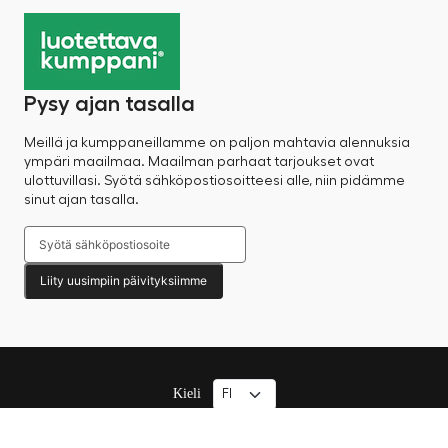
Pysy ajan tasalla
Meillä ja kumppaneillamme on paljon mahtavia alennuksia
ympäri maailmaa. Maailman parhaat tarjoukset ovat
ulottuvillasi. Syötä sähköpostiosoitteesi alle, niin pidämme
sinut ajan tasalla.
Liity uusimpiin päivityksiimme
Kieli
© 2025 Factory Sale – Kaikki oikeudet pidätetään