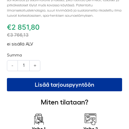
pitkäkestoiset löylyt myös kovassa käytössä. Patentoitu
ilmansekoitusteknologia, suuri kivimäärä ja suolaioneilla rikastettu ilma
luovat korkeatasoisen, spa-henkisen saunaelämyksen.
€
2 851,80
€
3 766,13
ei sisällä ALV
Summa
-
+
Lisää tarjouspyyntöön
Miten tilataan?
Vaihe 1
Vaihe 2