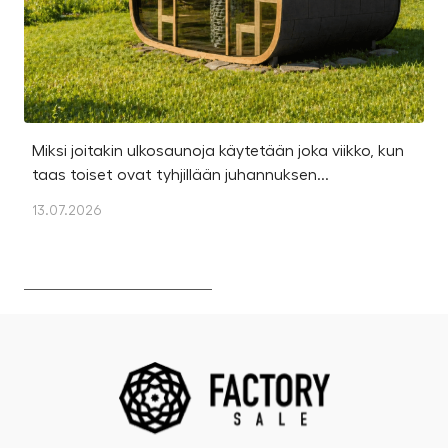
Miksi joitakin ulkosaunoja käytetään joka viikko, kun
Ka
taas toiset ovat tyhjillään juhannuksen...
u
os
13.07.2026
13