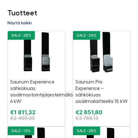
Tuotteet
Näytä kaikki
SALE -28%
SALE -24%
Saunum Experience
Saunum Pro
sähkökiuas
Experience –
sisäilmastointijärjestelmällä
sähkökiuas
6 kW
sisäilmalaitteella 15 kW
€
1 811,32
€
2 851,80
€
2 499,00
€
3 766,13
SALE -15%
SALE -28%