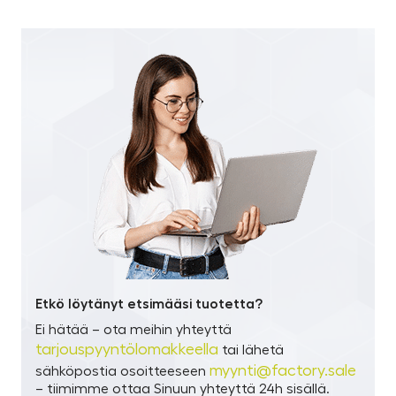
Etkö löytänyt etsimääsi tuotetta?
Ei hätää – ota meihin yhteyttä
tarjouspyyntölomakkeella
tai lähetä
myynti@factory.sale
sähköpostia osoitteeseen
– tiimimme ottaa Sinuun yhteyttä 24h sisällä.