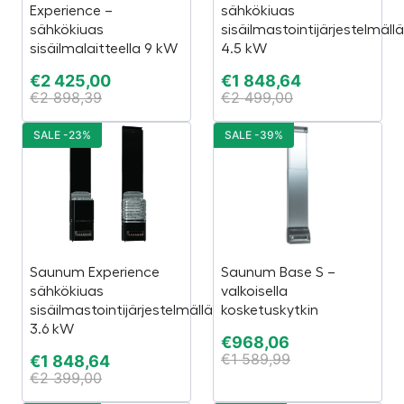
Experience –
sähkökiuas
sähkökiuas
sisäilmastointijärjestelmällä
sisäilmalaitteella 9 kW
4.5 kW
€
2 425,00
€
1 848,64
€
2 898,39
€
2 499,00
SALE -23%
SALE -39%
Saunum Experience
Saunum Base S –
sähkökiuas
valkoisella
sisäilmastointijärjestelmällä
kosketuskytkin
3.6 kW
€
968,06
€
1 589,99
€
1 848,64
€
2 399,00