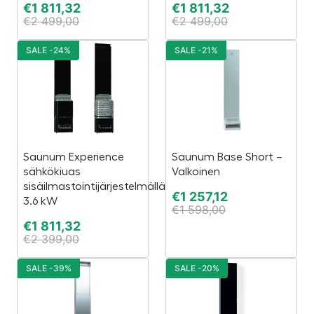
€
1 811,32
€
1 811,32
€
2 499,00
€
2 499,00
SALE -24%
SALE -21%
Saunum Experience
Saunum Base Short –
sähkökiuas
Valkoinen
sisäilmastointijärjestelmällä
€
1 257,12
3.6 kW
€
1 598,00
€
1 811,32
€
2 399,00
SALE -39%
SALE -20%