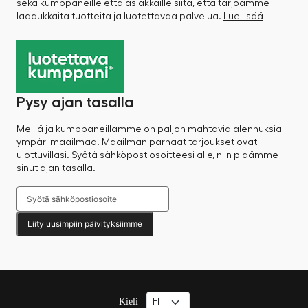
sekä kumppaneille että asiakkaille siitä, että tarjoamme
laadukkaita tuotteita ja luotettavaa palvelua.
Lue lisää
Pysy ajan tasalla
Meillä ja kumppaneillamme on paljon mahtavia alennuksia
ympäri maailmaa. Maailman parhaat tarjoukset ovat
ulottuvillasi. Syötä sähköpostiosoitteesi alle, niin pidämme
sinut ajan tasalla.
Liity uusimpiin päivityksiimme
Kieli