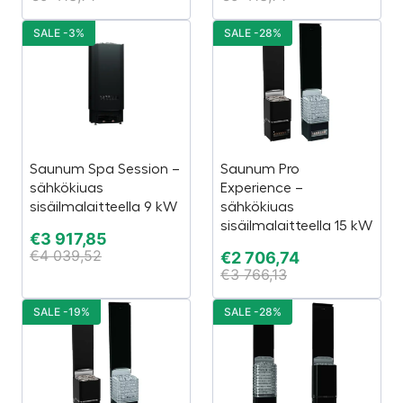
SALE -3%
SALE -28%
Saunum Spa Session –
Saunum Pro
sähkökiuas
Experience –
sisäilmalaitteella 9 kW
sähkökiuas
sisäilmalaitteella 15 kW
€
3 917,85
€
4 039,52
€
2 706,74
€
3 766,13
SALE -19%
SALE -28%