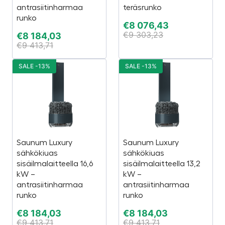
antrasiitinharmaa
teräsrunko
runko
€
8 076,43
€
9 303,23
€
8 184,03
€
9 413,71
SALE -13%
SALE -13%
Saunum Luxury
Saunum Luxury
sähkökiuas
sähkökiuas
sisäilmalaitteella 16,6
sisäilmalaitteella 13,2
kW –
kW –
antrasiitinharmaa
antrasiitinharmaa
runko
runko
€
8 184,03
€
8 184,03
€
9 413,71
€
9 413,71