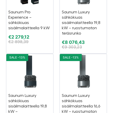
Saunum Pro
Saunum Luxury
Experience –
sähkökiuas
sähkökiuas
sisäilmalaitteella 19,8
sisäilmalaitteella 9 kW
kW – ruostumaton
teräsrunko
€
2 279,12
€
2 898,39
€
8 076,43
€
9 303,23
SALE -13%
SALE -13%
Saunum Luxury
Saunum Luxury
sähkökiuas
sähkökiuas
sisäilmalaitteella 19,8
sisäilmalaitteella 16,6
kW –
kW – ruostumaton