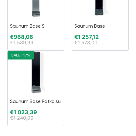
Saunum Base S
Saunum Base
€
968,06
€
1 257,12
€
1 589,99
€
1 578,00
SALE -17%
Saunum Base Ratkaisu
€
1 023,39
€
1 240,00