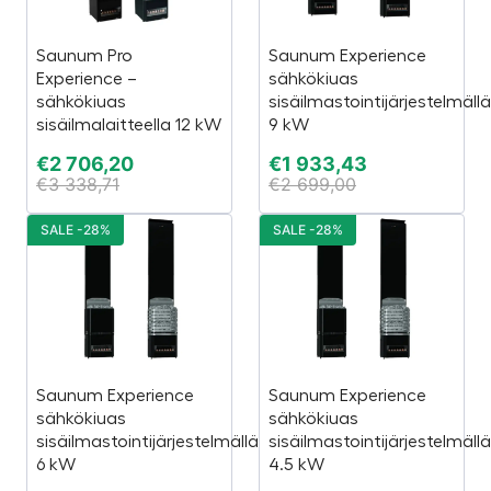
Saunum Pro
Saunum Experience
Experience –
sähkökiuas
sähkökiuas
sisäilmastointijärjestelmällä
sisäilmalaitteella 12 kW
9 kW
€
2 706,20
€
1 933,43
€
3 338,71
€
2 699,00
SALE -28%
SALE -28%
Saunum Experience
Saunum Experience
sähkökiuas
sähkökiuas
sisäilmastointijärjestelmällä
sisäilmastointijärjestelmällä
6 kW
4.5 kW