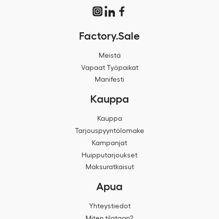
Factory.Sale
Meistä
Vapaat Työpaikat
Manifesti
Kauppa
Kauppa
Tarjouspyyntölomake
Kampanjat
Huipputarjoukset
Maksuratkaisut
Apua
Yhteystiedot
Miten tilataan?