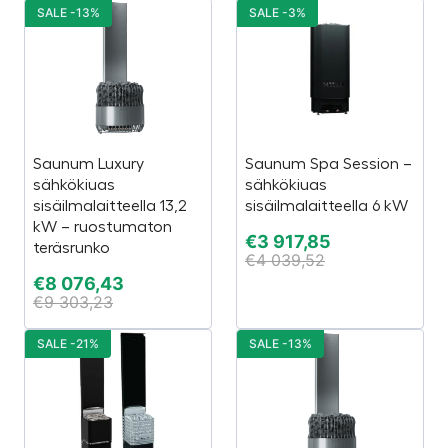
SALE -13%
SALE -3%
Saunum Luxury
Saunum Spa Session –
sähkökiuas
sähkökiuas
sisäilmalaitteella 13,2
sisäilmalaitteella 6 kW
kW – ruostumaton
€
3 917,85
teräsrunko
€
4 039,52
€
8 076,43
€
9 303,23
SALE -21%
SALE -13%