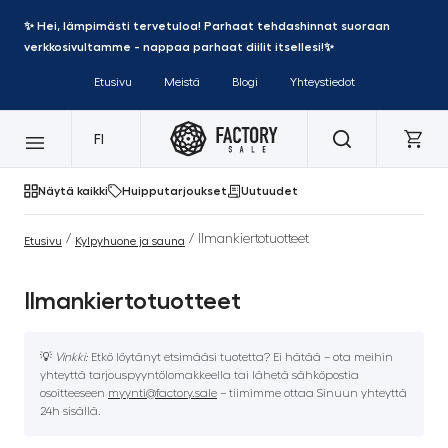
✨ Hei, lämpimästi tervetuloa! Parhaat tehdashinnat suoraan
verkkosivultamme - nappaa parhaat diilit itsellesi!✨
Etusivu
Meistä
Blogi
Yhteystiedot
FI
Näytä kaikki
Huipputarjoukset
Uutuudet
/
/ Ilmankiertotuotteet
Etusivu
Kylpyhuone ja sauna
Ilmankiertotuotteet
💡
Vinkki:
Etkö löytänyt etsimääsi tuotetta? Ei hätää – ota meihin
yhteyttä tarjouspyyntölomakkeella tai lähetä sähköpostia
osoitteeseen
myynti@factory.sale
– tiimimme ottaa Sinuun yhteyttä
24h sisällä.