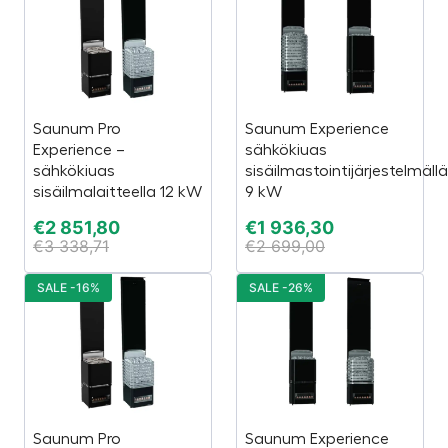
Saunum Pro
Saunum Experience
Experience –
sähkökiuas
sähkökiuas
sisäilmastointijärjestelmällä
sisäilmalaitteella 12 kW
9 kW
€
2 851,80
€
1 936,30
€
3 338,71
€
2 699,00
SALE -16%
SALE -26%
Saunum Pro
Saunum Experience