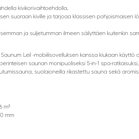
ella kivikorivaihtoehdolla.
isen suoraan kiville ja tarjoaa klassisen pohjoismaisen l
istisemman ja suljetumman ilmeen säilyttäen kuitenkin s
aunum Leil -mobiilisovelluksen kanssa kiukaan käyttö on
erinteisen saunan monipuoliseksi 5-in-1 spa-ratkaisuksi
tumissauna, suolaioneilla rikastettu sauna sekä aromi
16 m³
850 mm