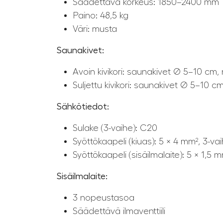
Säädettävä korkeus: 1850–2400 mm
Paino: 48,5 kg
Väri: musta
Saunakivet:
Avoin kivikori: saunakivet Ø 5–10 cm, 
Suljettu kivikori: saunakivet Ø 5–10 c
Sähkötiedot:
Sulake (3-vaihe): C20
Syöttökaapeli (kiuas): 5 × 4 mm², 3-va
Syöttökaapeli (sisäilmalaite): 5 × 1,5
Sisäilmalaite:
3 nopeustasoa
Säädettävä ilmaventtiili