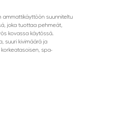
 ammattikäyttöön suunniteltu
sä, joka tuottaa pehmeät,
myös kovassa käytössä.
, suuri kivimäärä ja
at korkeatasoisen, spa-