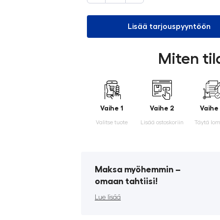
Lisää tarjouspyyntöön
Miten ti
Vaihe 1
Vaihe 2
Vaihe
Valitse tuote
Lisää ostoskoriin
Täytä lo
Maksa myöhemmin ­–
omaan tahtiisi!
Lue lisää