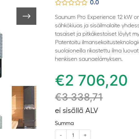
0.0
Saunum Pro Experience 12 kW on
sähkökiuas ja sisäilmalaite yhdes
tasaiset ja pitkäkestoiset löylyt 
Patentoitu ilmansekoitusteknologia
suolaioneilla rikastettu ilma luov
henkisen saunaelämyksen.
€
2 706,20
€
3 338,71
ei sisällä ALV
Summa
-
+