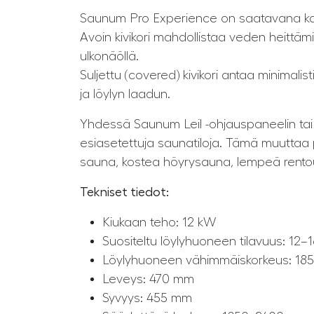
Saunum Pro Experience on saatavana kahd
Avoin kivikori mahdollistaa veden heittäm
ulkonäöllä.
Suljettu (covered) kivikori antaa minimal
ja löylyn laadun.
Yhdessä Saunum Leil -ohjauspaneelin tai S
esiasetettuja saunatiloja. Tämä muuttaa p
sauna, kostea höyrysauna, lempeä rentou
Tekniset tiedot:
Kiukaan teho: 12 kW
Suositeltu löylyhuoneen tilavuus: 12–
Löylyhuoneen vähimmäiskorkeus: 1
Leveys: 470 mm
Syvyys: 455 mm