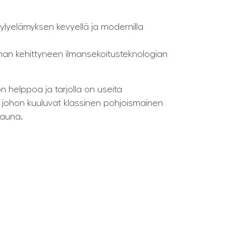
öylyelämyksen kevyellä ja modernilla
aman kehittyneen ilmansekoitusteknologian
 helppoa ja tarjolla on useita
, johon kuuluvat klassinen pohjoismainen
sauna.