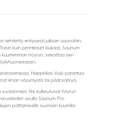
ehitetty erityisesti julkisiin saunoihin,
. Toisin kuin perinteiset kiukaat, Saunum
an kuumimman höyryn, sekoittaa sen
o löylyhuoneeseen.
kestoisempaa. Happirikas löyly parantaa
rat ilman väsymystä tai päänsärkyä.
a suolaioneja. Ne kulkeutuvat höyryn
ävarusteiden avulla Saunum Pro
yjen polttamiselle suoraan kuumilla