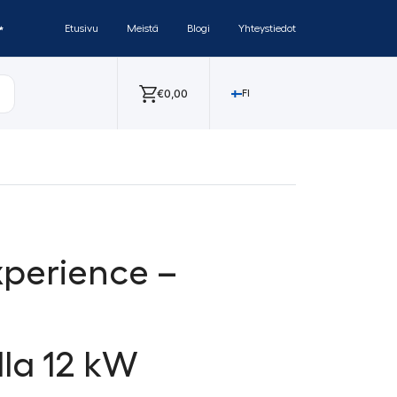
✨
Etusivu
Meistä
Blogi
Yhteystiedot
€
0,00
FI
perience –
lla 12 kW