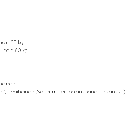
noin 85 kg
m, noin 80 kg
iheinen
 mm², 1-vaiheinen (Saunum Leil -ohjauspaneelin kanssa)