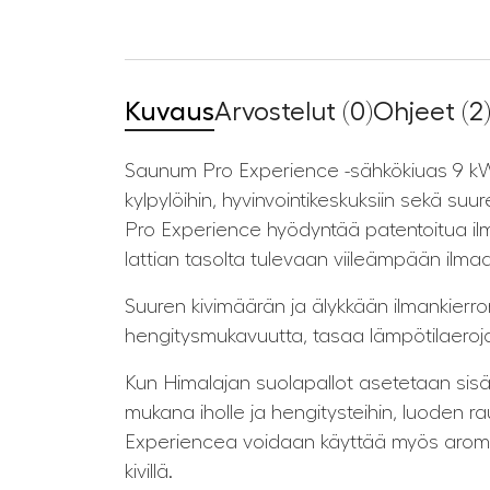
Kuvaus
Arvostelut (0)
Ohjeet (2
Saunum Pro Experience -sähkökiuas 9 kW on 
kylpylöihin, hyvinvointikeskuksiin sekä suur
Pro Experience hyödyntää patentoitua il
lattian tasolta tulevaan viileämpään ilm
Suuren kivimäärän ja älykkään ilmankier
hengitysmukavuutta, tasaa lämpötilaeroj
Kun Himalajan suolapallot asetetaan sisä
mukana iholle ja hengitysteihin, luoden 
Experiencea voidaan käyttää myös aromisa
kivillä.