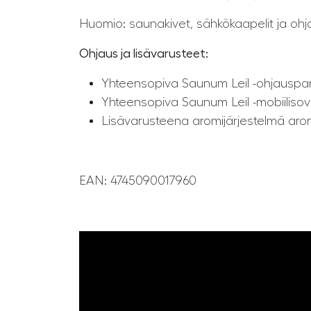
Huomio: saunakivet, sähkökaapelit ja ohja
Ohjaus ja lisävarusteet:
Yhteensopiva Saunum Leil -ohjauspa
Yhteensopiva Saunum Leil -mobiiliso
Lisävarusteena aromijärjestelmä ar
EAN: 4745090017960