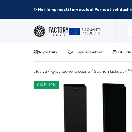
✨ Hei, lämpimästi tervetuloa! Parhaat tehdashin
Näytä kaikki
Huipputarjoukset
Uutuude
/
/
/ Sa
Etusivu
Kylpyhuone ja sauna
Saunan kiukaat
SALE -19%