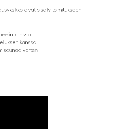
usyksikkö eivät sisälly toimitukseen.
neelin kanssa
velluksen kanssa
omisaunaa varten