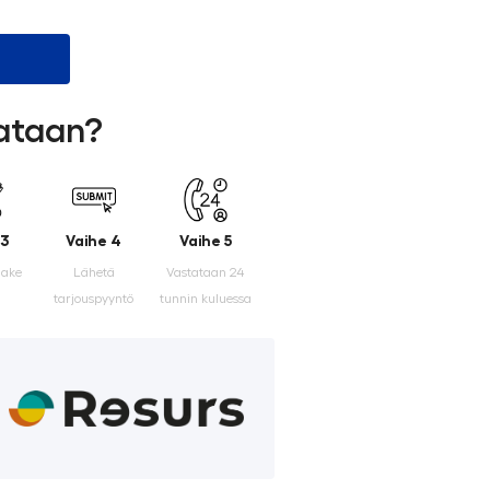
lataan?
 3
Vaihe 4
Vaihe 5
make
Lähetä
Vastataan 24
tarjouspyyntö
tunnin kuluessa