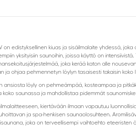
)
edistyksellinen kiuas ja sisäilmalaite yhdessä, joka on k
empiin yksityisiin saunoihin, joissa käyttö on intensiivistä
mansekoitusjärjestelmää, joka kerää katon alle nousev
aan ja ohjaa pehmennetyn löylyn tasaisesti takaisin kok
ron ansiosta löyly on pehmeämpää, kosteampaa ja pitkä
a koko saunassa ja mahdollistaa pidemmät saunomisker
ilmalaitteeseen, kiertävään ilmaan vapautuu luonnollisi
rauhoittavan ja spa-henkisen saunaolosuhteen. Aromilis
unana, joka on terveellisempi vaihtoehto eteeristen ölj