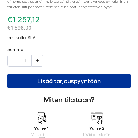
erinomaisesti saunoihin, joissa seinätila tai huonekorkeus on rajallinen,
tarjoten silti pehmeät, tasaiset ja helposti hengitettävät löylyt.
€
1 257,12
€
1 598,00
ei sisällä ALV
Summa
-
+
Lisää tarjouspyyntöön
Miten tilataan?
Vaihe 1
Vaihe 2
Valitse tuote
Lisää ostoskoriin