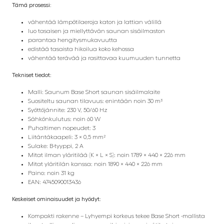
Tämä prosessi:
vähentää lämpötilaeroja katon ja lattian välillä
luo tasaisen ja miellyttävän saunan sisäilmaston
parantaa hengitysmukavuutta
edistää tasaista hikoilua koko kehossa
vähentää terävää ja rasittavaa kuumuuden tunnetta
Tekniset tiedot:
Malli: Saunum Base Short saunan sisäilmalaite
Suositeltu saunan tilavuus: enintään noin 30 m³
Syöttöjännite: 230 V, 50/60 Hz
Sähkönkulutus: noin 60 W
Puhaltimen nopeudet: 3
Liitäntäkaapeli: 3 × 0,5 mm²
Sulake: B-tyyppi, 2 A
Mitat ilman yläritilää (K × L × S): noin 1789 × 440 × 226 mm
Mitat yläritilän kanssa: noin 1890 × 440 × 226 mm
Paino: noin 31 kg
EAN: 4745090013436
Keskeiset ominaisuudet ja hyödyt:
Kompakti rakenne – Lyhyempi korkeus tekee Base Short -mallista