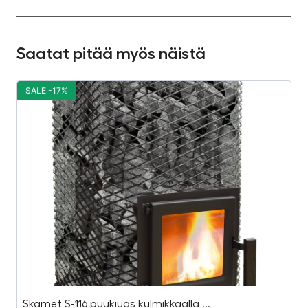
Saatat pitää myös näistä
SALE -17%
S
Skamet S-116 puukiuas kulmikkaalla ...
Ka