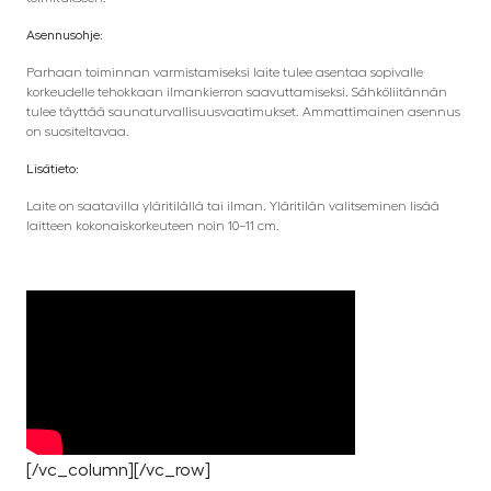
Asennusohje:
Parhaan toiminnan varmistamiseksi laite tulee asentaa sopivalle
korkeudelle tehokkaan ilmankierron saavuttamiseksi. Sähköliitännän
tulee täyttää saunaturvallisuusvaatimukset. Ammattimainen asennus
on suositeltavaa.
Lisätieto:
Laite on saatavilla yläritilällä tai ilman. Yläritilän valitseminen lisää
laitteen kokonaiskorkeuteen noin 10–11 cm.
[/vc_column][/vc_row]