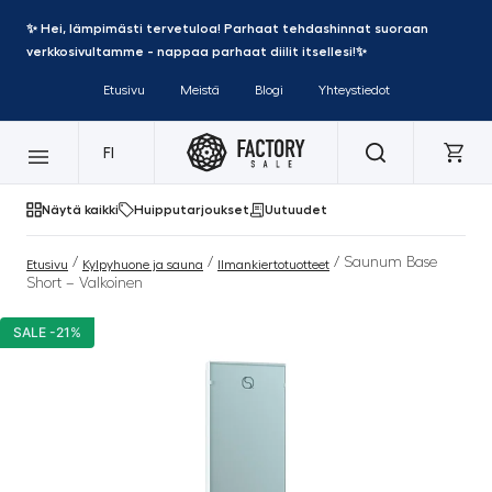
✨ Hei, lämpimästi tervetuloa! Parhaat tehdashinnat suoraan
verkkosivultamme - nappaa parhaat diilit itsellesi!✨
Etusivu
Meistä
Blogi
Yhteystiedot
FI
Näytä kaikki
Huipputarjoukset
Uutuudet
/
/
/ Saunum Base
Etusivu
Kylpyhuone ja sauna
Ilmankiertotuotteet
Short – Valkoinen
SALE -21%