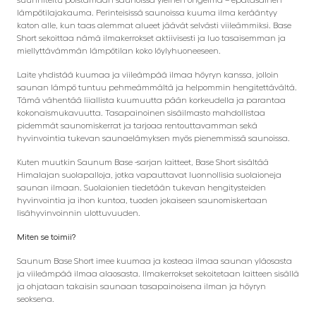
lämpötilajakauma. Perinteisissä saunoissa kuuma ilma kerääntyy
katon alle, kun taas alemmat alueet jäävät selvästi viileämmiksi. Base
Short sekoittaa nämä ilmakerrokset aktiivisesti ja luo tasaisemman ja
miellyttävämmän lämpötilan koko löylyhuoneeseen.
Laite yhdistää kuumaa ja viileämpää ilmaa höyryn kanssa, jolloin
saunan lämpö tuntuu pehmeämmältä ja helpommin hengitettävältä.
Tämä vähentää liiallista kuumuutta pään korkeudella ja parantaa
kokonaismukavuutta. Tasapainoinen sisäilmasto mahdollistaa
pidemmät saunomiskerrat ja tarjoaa rentouttavamman sekä
hyvinvointia tukevan saunaelämyksen myös pienemmissä saunoissa.
Kuten muutkin Saunum Base -sarjan laitteet, Base Short sisältää
Himalajan suolapalloja, jotka vapauttavat luonnollisia suolaioneja
saunan ilmaan. Suolaionien tiedetään tukevan hengitysteiden
hyvinvointia ja ihon kuntoa, tuoden jokaiseen saunomiskertaan
lisähyvinvoinnin ulottuvuuden.
Miten se toimii?
Saunum Base Short imee kuumaa ja kosteaa ilmaa saunan yläosasta
ja viileämpää ilmaa alaosasta. Ilmakerrokset sekoitetaan laitteen sisällä
ja ohjataan takaisin saunaan tasapainoisena ilman ja höyryn
seoksena.