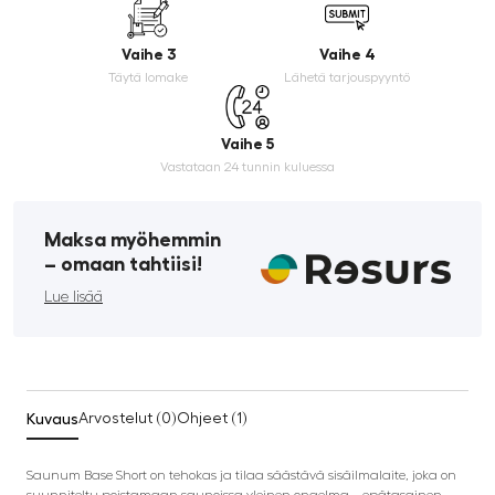
Vaihe 3
Vaihe 4
Täytä lomake
Lähetä tarjouspyyntö
Vaihe 5
Vastataan 24 tunnin kuluessa
Maksa myöhemmin
­– omaan tahtiisi!
Lue lisää
Kuvaus
Arvostelut (0)
Ohjeet (1)
Saunum Base Short on tehokas ja tilaa säästävä sisäilmalaite, joka on
suunniteltu poistamaan saunoissa yleinen ongelma – epätasainen