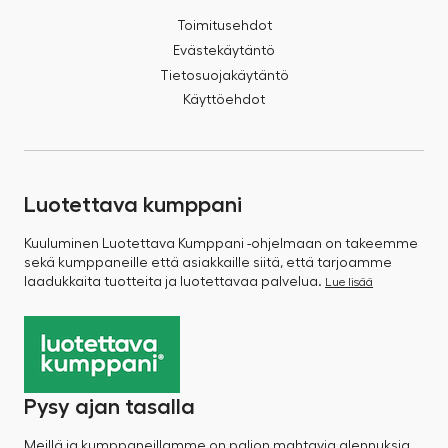
Toimitusehdot
Evästekäytäntö
Tietosuojakäytäntö
Käyttöehdot
Luotettava kumppani
Kuuluminen Luotettava Kumppani -ohjelmaan on takeemme
sekä kumppaneille että asiakkaille siitä, että tarjoamme
laadukkaita tuotteita ja luotettavaa palvelua.
Lue lisää
Pysy ajan tasalla
Meillä ja kumppaneillamme on paljon mahtavia alennuksia