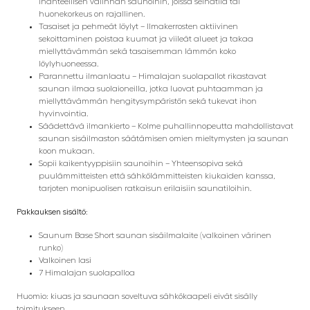
ihanteellisen valinnan saunoihin, joissa seinätila tai
huonekorkeus on rajallinen.
Tasaiset ja pehmeät löylyt – Ilmakerrosten aktiivinen
sekoittaminen poistaa kuumat ja viileät alueet ja takaa
miellyttävämmän sekä tasaisemman lämmön koko
löylyhuoneessa.
Parannettu ilmanlaatu – Himalajan suolapallot rikastavat
saunan ilmaa suolaioneilla, jotka luovat puhtaamman ja
miellyttävämmän hengitysympäristön sekä tukevat ihon
hyvinvointia.
Säädettävä ilmankierto – Kolme puhallinnopeutta mahdollistavat
saunan sisäilmaston säätämisen omien mieltymysten ja saunan
koon mukaan.
Sopii kaikentyyppisiin saunoihin – Yhteensopiva sekä
puulämmitteisten että sähkölämmitteisten kiukaiden kanssa,
tarjoten monipuolisen ratkaisun erilaisiin saunatiloihin.
Pakkauksen sisältö:
Saunum Base Short saunan sisäilmalaite (valkoinen värinen
runko)
Valkoinen lasi
7 Himalajan suolapalloa
Huomio: kiuas ja saunaan soveltuva sähkökaapeli eivät sisälly
toimitukseen.