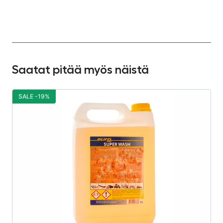
Saatat pitää myös näistä
SALE -19%
S