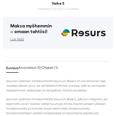
Vaihe 5
Vastataan 24 tunnin kuluessa
Maksa myöhemmin
­– omaan tahtiisi!
Lue lisää
Kuvaus
Arvostelut (0)
Ohjeet (1)
Saunan sisäinen ilmastointilaite Saunum Base S on erinomainen lisä
varassa olevan puu- tai sähkölämmittimen kanssa, sillä se varmistaa
tasaisemman kosteuden ja lämpötilan höyryhuoneessa.
Saunan sisäinen ilmastointilaite Saunum Base S, joka on integroitu tai
asennettu levyn taakse, vetää kuumaa ilmaa höyryhuoneen yläosan
ilmakanavista ja kylmää ilmaa alemmista ilmakanavista.
Ilmastointilaitteen sisällä ilmakerrokset ja höyryhöyryt sekoittuvat