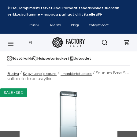
✨ Hei, lämpimästi tervetuloa! Parhaat tehdashinnat suoraan
verkkosivultamme - nappaa parhaat diilit itsellesi!✨
Etusivu
Meistä
Blogi
Yhteystiedot
FI
Näytä kaikki
Huipputarjoukset
Uutuudet
/
/
/ Saunum Base S –
Etusivu
Kylpyhuone ja sauna
Ilmankiertotuotteet
valkoisella kosketuskytkin
SALE -39%