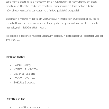
taianomaisesti ja jäähdytetty ilmahiukkasten ja höyryhöyryjen seos
poistuu laitteesta, mikä varmistaa tasaisemman lämpötilan koko
höyryhuoneessa ja tarjoaa nautintoa päästä varpaisiin.
Sisäinen ilmastointilaite on varustettu Himalajan suolapalloilla, jotka
rikastuttavat ilmaa suolaioneilla ja joilla on parantava vaikutus sekä
hengityselimistöön että ihoon.
Teleskooppipellin ansiosta Saunum Base S:n korkeutta voi säätää välillä
169-230 cm.
Tekniset tiedot:
PAINO: 20 kg
KORKEUS: 169-230 cm
LEVEYS: 42,3 cm
SYVYYS: 22,6 cm
TAKUU: 2 vuotta
Paketti sisältää:
antrasiitin harmaa runko