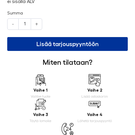
ei sisällä ALV
Summa
-
+
Lisää tarjouspyyntöön
Miten tilataan?
Vaihe 1
Vaihe 2
Valitse tuote
Lisää ostoskoriin
Vaihe 3
Vaihe 4
Täytä lomake
Lähetä tarjouspyyntö