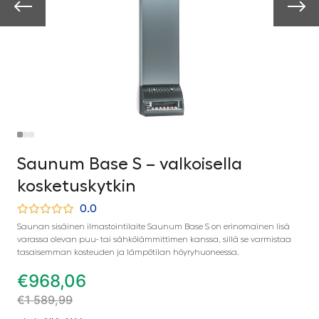
Saunum Base S – valkoisella
kosketuskytkin
0.0
Saunan sisäinen ilmastointilaite Saunum Base S on erinomainen lisä
varassa olevan puu- tai sähkölämmittimen kanssa, sillä se varmistaa
tasaisemman kosteuden ja lämpötilan höyryhuoneessa.
€
968,06
€
1 589,99