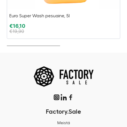
Euro Super Wash pesuaine, 5l
O
€
16,10
€
€
19,90
€
Factory.Sale
Meistä