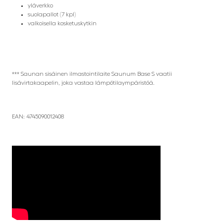
yläverkko
suolapallot (7 kpl)
valkoisella kosketuskytkin
*** Saunan sisäinen ilmastointilaite Saunum Base S vaatii
lisävirtakaapelin, joka vastaa lämpötilaympäristöä.
EAN:
4745090012408