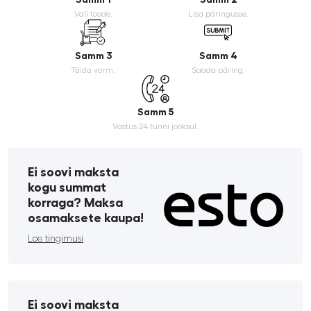
Vali toode.
Lisa päringusse.
Samm 3
Samm 4
Täida vorm.
Saada päring.
Samm 5
Vastus 24 tunni jooksul.
Ei soovi maksta
kogu summat
korraga? Maksa
osamaksete kaupa!
Loe tingimusi
Ei soovi maksta