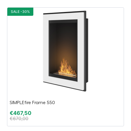
SALE -30%
S
SIMPLEfire Frame 550
E
€
467,50
€
€
670,00
€