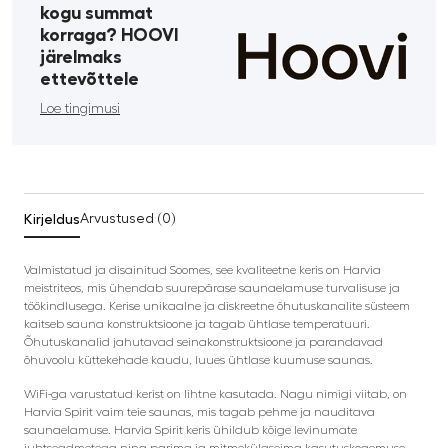
kogu summat
korraga? HOOVI
järelmaks
ettevõttele
Loe tingimusi
Kirjeldus
Arvustused (0)
Valmistatud ja disainitud Soomes, see kvaliteetne keris on Harvia
meistriteos, mis ühendab suurepärase saunaelamuse turvalisuse ja
töökindlusega. Kerise unikaalne ja diskreetne õhutuskanalite süsteem
kaitseb sauna konstruktsioone ja tagab ühtlase temperatuuri.
Õhutuskanalid jahutavad seinakonstruktsioone ja parandavad
õhuvoolu küttekehade kaudu, luues ühtlase kuumuse saunas.
WiFi-ga varustatud kerist on lihtne kasutada. Nagu nimigi viitab, on
Harvia Spirit vaim teie saunas, mis tagab pehme ja nauditava
saunaelamuse. Harvia Spirit keris ühildub kõige levinumate
juhtseadmetega ning parima ja mitmekülgseima kasutuskogemuse