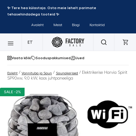
✨ Tere hea külastaja. Osta meie lehelt parimate
tehasehindadega tooteid ✨
Avaleht
Meist
Blogi
Kontaktid
ET
Vaata kõiki
Sooduspakkumised
Uued
/
/
/ Elektrikerise Harvia Spirit
Esileht
Vannituba ja Saun
Saunakerised
SP90xw, 9,0 kW, koos juhtpaneeliga
SALE -2%