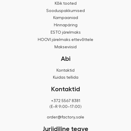
Kõik tooted
Sooduspakkumised
Kampaaniad
Hinnapäring
ESTO järelmaks
HOOVI järelmaks ettevõttele
Makseviisid
Abi
Kontaktid
Kuidas tellida
Kontaktid
+372 5567 8381
(E–R 9:00–17:00)
order@factory.sale
Juriidiline teave