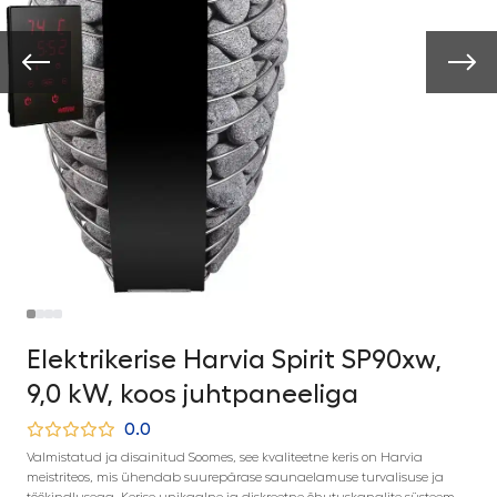
Elektrikerise Harvia Spirit SP90xw,
9,0 kW, koos juhtpaneeliga
0.0
Valmistatud ja disainitud Soomes, see kvaliteetne keris on Harvia
meistriteos, mis ühendab suurepärase saunaelamuse turvalisuse ja
töökindlusega. Kerise unikaalne ja diskreetne õhutuskanalite süsteem