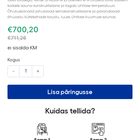
kaitseb sauna konstruktsioone ja tagab ühtlase temperatuuri.
Õhutuskanalid jahutavad seinakonstruktsioone ja parandavad
õhuvoolu küttekehade kaudu, luues ühtlase kuumuse saunas.
€
700,20
€
711,26
ei sisalda KM
Kogus
-
+
Lisa päringusse
Kuidas tellida?
Samm 1
Samm 2