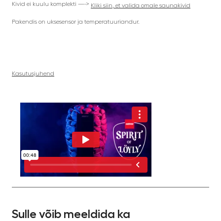
Kivid ei kuulu komplekti —->
Kliki siin, et valida omale saunakivid
Pakendis on uksesensor ja temperatuuriandur.
Kasutusjuhend
Sulle võib meeldida ka