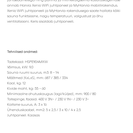
annab Harvia Xenio WiFi juhtpaneel ja MyHarvia mobiilirakendus.
Xenio WiFi juhtpaneeli ja MyHarvia rakendusega saate hallata kõiki
sauna funktsioone, nagu temperatuuri, valgustust ja õhu
ventilatsiooni. Keris sisaldab juhtpaneeli.
Tehnilised andmed:
Tootekood: HSPE904MXW
Võimsus, kW: 9,0
Sauna ruumi suurus, m3: 8 – 14
Mõõtmed (KxLxS), mm: 687 / 385 / 334
Kaal, kg: 12
Kivide maht, kg: 55 – 60
Minimaalne ohutuskaugus (lagi/küljed), mm: 900 / 80
Toitepinge, faasid: 400 V 3N~ / 230 V 1N~ / 230 V 3~
Kaitsme suurus, A: 3 x 16
Ühenduskaabel, mm2: 5 x 2,5 / 3 x 10 / 4 x 2,5
Juhtpaneel: Kaasas