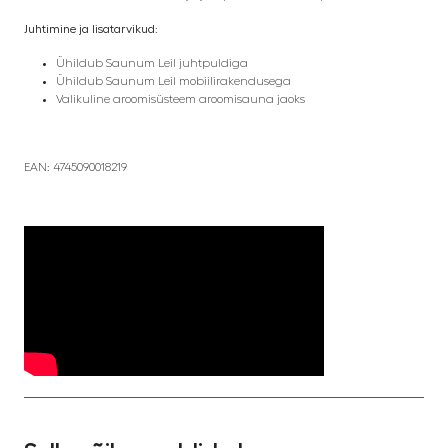
Juhtimine ja lisatarvikud:
Ühildub Saunum Leil juhtpuldiga
Ühildub Saunum Leil mobiilirakendusega
Valikuline aroomisüsteem aroomisauna jaoks
EAN:
4745090018219