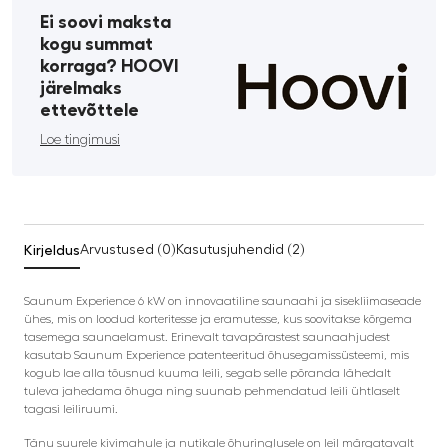
Ei soovi maksta
kogu summat
korraga? HOOVI
järelmaks
ettevõttele
Loe tingimusi
Kirjeldus
Arvustused (0)
Kasutusjuhendid (2)
Saunum Experience 6 kW on innovaatiline saunaahi ja sisekliimaseade
ühes, mis on loodud korteritesse ja eramutesse, kus soovitakse kõrgema
tasemega saunaelamust. Erinevalt tavapärastest saunaahjudest
kasutab Saunum Experience patenteeritud õhusegamissüsteemi, mis
kogub lae alla tõusnud kuuma leili, segab selle põranda lähedalt
tuleva jahedama õhuga ning suunab pehmendatud leili ühtlaselt
tagasi leiliruumi.
Tänu suurele kivimahule ja nutikale õhuringlusele on leil märgatavalt