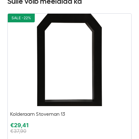
Sulle võib meeldida ka
SALE -22%
S
Kolderaam Stoveman 13
S
€
29,41
€
€
37,90
€