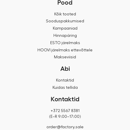
Pood
Kõik tooted
Sooduspakkumised
Kampaaniad
Hinnapäring
ESTO järelmaks
HOOVI järelmaks ettevõttele
Makseviisid
Abi
Kontaktid
Kuidas tellida
Kontaktid
+372 5567 8381
(E–R 9:00–17:00)
order@factory.sale