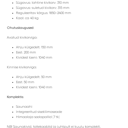
Sügavus: lahtine kivikorv: 310 mm
Sügavus: suletud kivikorv: 315 mm
Reguleeritav kõrgus: 1850–2400 mm
Kaal: ca 40 kg
Ohutuskaugused:
Avatud kivikorviga:
Ahju külgedelt: 150 mm
Eest: 200 mm
Kividest laeni: 1040 mm
Kinnise kivikorviga:
Ahju külgedelt: 50 mm
Eest: 50 mm
Kividest laeni: 1040 mm
Komplektis:
Saunaahi
Integreeritud sisekliimaseade
Himaalaja soolapallid (7 tk)
NB! Saunakivid, toitekaablid ja juhtpult ei kuulu komplekti.