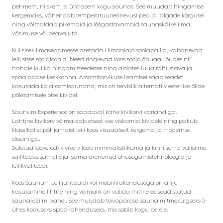
pehmem, niiskem ja ühtlasem kogu saunas. See muudab hingamise
kergemaks, vähendab temperatuurierinevusi pea ja jalgade kõrgusel
ning võimaldab pikemaid ja lõõgastavamaid saunaskäike ilma
väsimuse või peavaluta.
Kui sisekliimaseadmesse asetada Himaalaja soolapallid, vabanevad
leili sisse soolaioonid. Need ringlevad koos sooja õhuga, jõudes nii
nahale kui ka hingamisteedesse ning aidates luua rahustava ja
spaalaadse keskkonna. Aroomitarvikute lisamisel saab seadet
kasutada ka aroomisaunana, mis on tervislik alternatiiv eeterlike õlide
põletamisele otse kividel.
Saunum Experience on saadaval kahe kivikorvi variandiga.
Lahtine kivikorv võimaldab otsest vee viskamist kividele ning pakub
klassikalist põhjamaist leili koos visuaalselt kergema ja modernse
disainiga.
Suletud (covered) kivikorv loob minimalistlikuma ja kinnisema välisilme,
säilitades samal ajal sama arenenud õhusegamistehnoloogia ja
leilikvaliteedi.
Koos Saunum Leil juhtpuldi või mobiilirakendusega on ahju
kasutamine lihtne ning võimalik on valida mitme eelseadistatud
saunarežiimi vahel. See muudab tavapärase sauna mitmekülgseks 5-
ühes koduseks spaa-lahenduseks, mis sobib kogu perele.