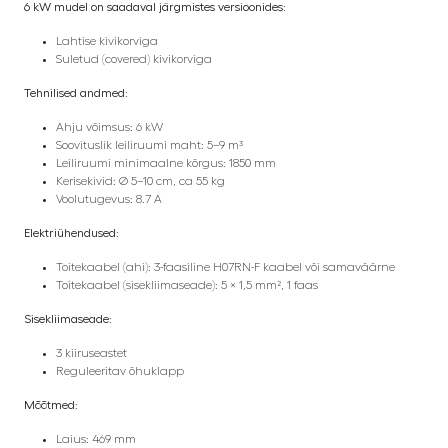
6 kW mudel on saadaval järgmistes versioonides:
Lahtise kivikorviga
Suletud (covered) kivikorviga
Tehnilised andmed:
Ahju võimsus: 6 kW
Soovituslik leiliruumi maht: 5–9 m³
Leiliruumi minimaalne kõrgus: 1850 mm
Kerisekivid: Ø 5–10 cm, ca 55 kg
Voolutugevus: 8.7 A
Elektriühendused:
Toitekaabel (ahi): 3-faasiline H07RN-F kaabel või samaväärne
Toitekaabel (sisekliimaseade): 5 × 1,5 mm², 1 faas
Sisekliimaseade:
3 kiiruseastet
Reguleeritav õhuklapp
Mõõtmed:
Laius: 469 mm