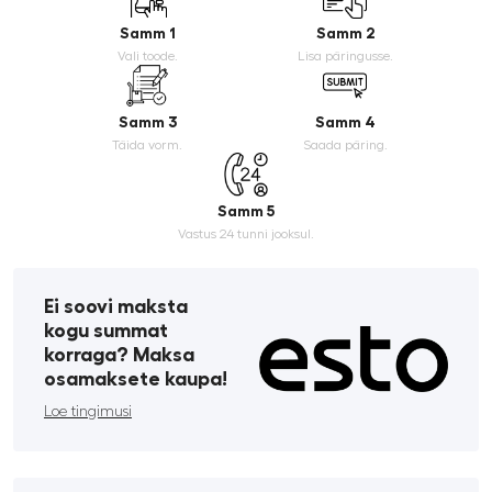
Samm 1
Samm 2
Vali toode.
Lisa päringusse.
Samm 3
Samm 4
Täida vorm.
Saada päring.
Samm 5
Vastus 24 tunni jooksul.
Ei soovi maksta
kogu summat
korraga? Maksa
osamaksete kaupa!
Loe tingimusi