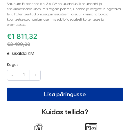
Saunum Experience ahi 3.6 kW on uuenduslik saunaahi ja
sisekliimaseade ühes, mis tagab pehme, ühtlase ja kergesti hingatava
leili. Patenteeritud õhusegamissüsteem ja suur kivimaht loovad
kvaliteetse saunaelamuse, mis sobib ideaalselt korteritesse ja
eramutesse.
€
1 811,32
€
2 499,00
ei sisalda KM
Kogus
-
+
Lisa päringusse
Kuidas tellida?