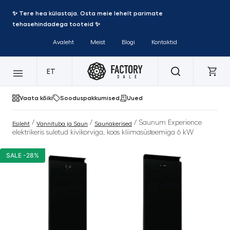
✨ Tere hea külastaja. Osta meie lehelt parimate
tehasehindadega tooteid ✨
Avaleht
Meist
Blogi
Kontaktid
ET
Vaata kõiki
Sooduspakkumised
Uued
/
/
/ Saunum Experience
Esileht
Vannituba ja Saun
Saunakerised
elektrikeris suletud kivikorviga, koos kliimasüsteemiga 6 kW
SALE -28%