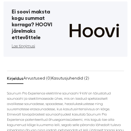
Ei soovi maksta
kogu summat
korraga? HOOVI
järelmaks
ettevõttele
Loe tingimusi
Kirjeldus
Arvustused (0)
Kasutusjuhendid (2)
Saunum Pro Experience elektriline saunaahi 9 kW on täiustatud
saunaahi ja sisekliimaseade ühes, mis on loodud spetsiaalselt
avalikesse saunadesse, spaadesse, heaolukeskustesse ning
suurematesse erasaunadesse, kus kasutusintensiivsus on kõrge.
Erinevalt tavapärastest saunaahjudest kasutab Saunum Pro
Experience patenteeritud õhusegamissüsteemi, mis kogub lae alla
kogunenud kõige kuumema leili, segab selle põranda lähedalt tuleva
jahedama õhuga ning jaotab pehmendatud leili ühtlaselt tagasi kogu