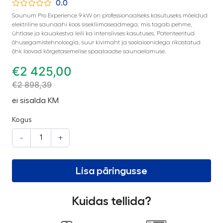
0.0
Saunum Pro Experience 9 kW on professionaalseks kasutuseks mõeldud
elektriline saunaahi koos sisekliimaseadmega, mis tagab pehme,
ühtlase ja kauakestva leili ka intensiivses kasutuses. Patenteeritud
õhusegamistehnoloogia, suur kivimaht ja soolaioonidega rikastatud
õhk loovad kõrgetasemelise spaalaadse saunaelamuse.
€
2 425,00
€
2 898,39
ei sisalda KM
Kogus
-
+
Lisa päringusse
Kuidas tellida?