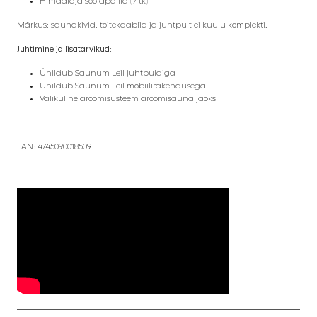
Himaalaja soolapallid (7 tk)
Märkus: saunakivid, toitekaablid ja juhtpult ei kuulu komplekti.
Juhtimine ja lisatarvikud:
Ühildub Saunum Leil juhtpuldiga
Ühildub Saunum Leil mobiilirakendusega
Valikuline aroomisüsteem aroomisauna jaoks
EAN: 4745090018509