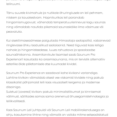
leiliruumi.
Tänu suurele kivimahule ja nutikale õhuringlusele on leil pehmem,
niiskem ja kauakestvam. Hapnikurikas leil parandab
hingamismugavust, vähendab temperatuurierinevusi kogu saunas
ning võimaldab nautida pikemaid saunaskäike ilma väsimuse või
peavaluta.
Kui sisekliimaseadmesse paigutada Himaalaja soolapallid, vabanevad
ringlevasse õhku looduslikud soolaioonid. Need liiguvad koos leiliga
nahale ja hingamisteedesse, luues rahustava ja spaalaadse
saunaõhkkonna. Aroomitarvikute lisamisel saab Saunum Pro
Experience’i kasutada ka aroomisaunana, mis on tervislik alternatiiv
eeterlike õlide põletamisele otse kuumadel kividel.
Saunum Pro Experience on saadaval kahe kivikorvi variandiga.
Lahtine kivikorv võimaldab otsest vee viskamist kividele ning pakub
klassikalist põhjamaist leili koos visuaalselt kergema ja modernse
disainiga.
Suletud (covered) kivikorv pakub minimalistlikumat ja kinnisemat
välimust, säilitades samas sama arenenud õhusegamistehnoloogia ja
leilikvaliteedi.
Koos Saunum Leil juhtpuldi või Saunum Leil mobiilirakendusega on
ahju kasutamine lihtne ning võimalik on valida mitme eelseadistatud