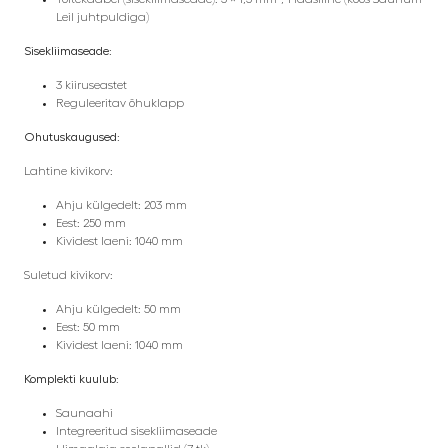
Leil juhtpuldiga)
Sisekliimaseade:
3 kiiruseastet
Reguleeritav õhuklapp
Ohutuskaugused:
Lahtine kivikorv:
Ahju külgedelt: 203 mm
Eest: 250 mm
Kividest laeni: 1040 mm
Suletud kivikorv:
Ahju külgedelt: 50 mm
Eest: 50 mm
Kividest laeni: 1040 mm
Komplekti kuulub:
Saunaahi
Integreeritud sisekliimaseade