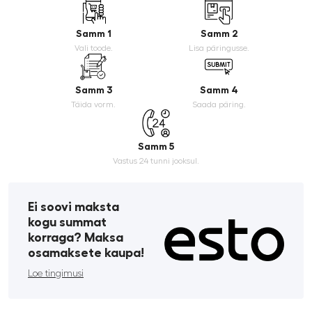
Samm 1
Samm 2
Vali toode.
Lisa päringusse.
Samm 3
Samm 4
Täida vorm.
Saada päring.
Samm 5
Vastus 24 tunni jooksul.
Ei soovi maksta
kogu summat
korraga? Maksa
osamaksete kaupa!
Loe tingimusi