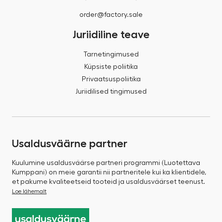
order@factory.sale
Juriidiline teave
Tarnetingimused
Küpsiste poliitika
Privaatsuspoliitika
Juriidilised tingimused
Usaldusväärne partner
Kuulumine usaldusväärse partneri programmi (Luotettava
Kumppani) on meie garantii nii partneritele kui ka klientidele,
et pakume kvaliteetseid tooteid ja usaldusväärset teenust.
Loe lähemalt