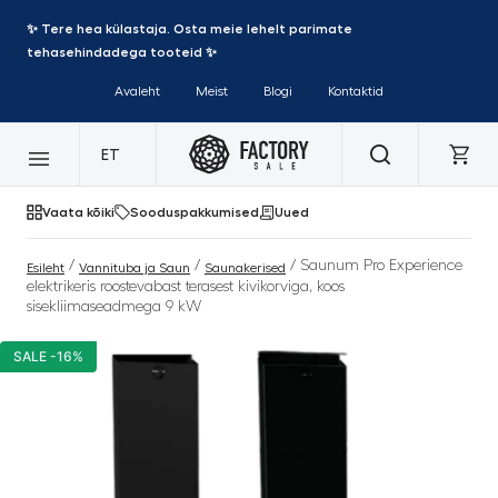
✨ Tere hea külastaja. Osta meie lehelt parimate
tehasehindadega tooteid ✨
Avaleht
Meist
Blogi
Kontaktid
ET
Vaata kõiki
Sooduspakkumised
Uued
/
/
/ Saunum Pro Experience
Esileht
Vannituba ja Saun
Saunakerised
elektrikeris roostevabast terasest kivikorviga, koos
sisekliimaseadmega 9 kW
SALE -16%