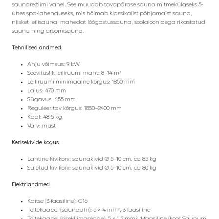
saunarežiimi vahel. See muudab tavapärase sauna mitmekülgseks 5-
ühes spa-lahenduseks, mis hõlmab klassikalist põhjamaist sauna,
niisket leilisauna, mahedat lõõgastussauna, soolaioonidega rikastatud
sauna ning aroomisauna.
Tehnilised andmed:
Ahju võimsus: 9 kW
Soovituslik leiliruumi maht: 8–14 m³
Leiliruumi minimaalne kõrgus: 1850 mm
Laius: 470 mm
Sügavus: 455 mm
Reguleeritav kõrgus: 1850–2400 mm
Kaal: 48,5 kg
Värv: must
Kerisekivide kogus:
Lahtine kivikorv: saunakivid Ø 5–10 cm, ca 85 kg
Suletud kivikorv: saunakivid Ø 5–10 cm, ca 80 kg
Elektriandmed:
Kaitse (3-faasiline): C16
Toitekaabel (saunaahi): 5 × 4 mm², 3-faasiline
Toitekaabel (sisekliimaseade): 5 × 1,5 mm², 1-faasiline (koos Saunum