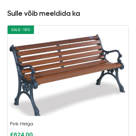
Sulle võib meeldida ka
SALE -18%
S
Pink Helga
J
€
624,00
€