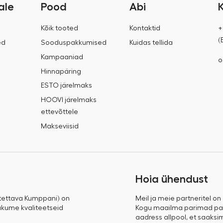
ale
Pood
Abi
Kõik tooted
Kontaktid
+
(
ed
Sooduspakkumised
Kuidas tellida
Kampaaniad
o
Hinnapäring
ESTO järelmaks
HOOVI järelmaks
ettevõttele
Makseviisid
Hoia ühendust
tettava Kumppani) on
Meil ja meie partneritel on
 pakume kvaliteetseid
Kogu maailma parimad pak
aadress allpool, et saaksi