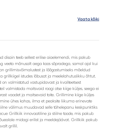
Vaata kõiki
 disain teeb sellest erilise aiaelemendi, mis pakub
ing veeta mõnusalt aega koos sõpradega, samal ajal kui
oon grillimisvõimalustest ja lõõgastumiseks mõeldud
 grillkiigel istudes lõbusat ja meelelahutuslikku õhtut.
d on valmistatud vastupidavast ja kvaliteetsest
eil valmistada maitsvaid roogi otse kiige küljes, seega ei
st vaadet ja maitsevaid toite. Grillimine kiige küljes
tumine ühes kohas, ilma et peaksite liikuma erinevate
a stiilne välimus muudavad selle tähelepanu keskpunktiks
e Grillkiik innovaatiline ja stiilne toode, mis pakub
õuealale midagi erilist ja meeldejäävat. Grillkiik pakub
lt grillil.