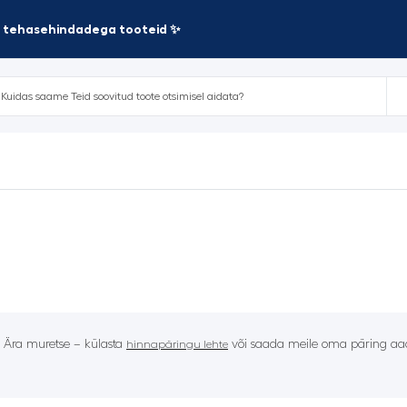
te tehasehindadega tooteid ✨
? Ära muretse – külasta
või saada meile oma päring aad
hinnapäringu lehte