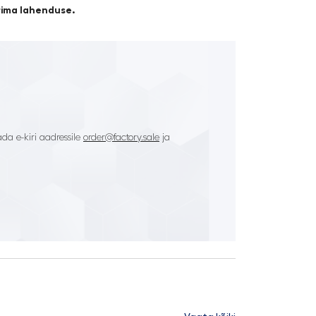
arima lahenduse.
da e-kiri aadressile
order@factory.sale
ja