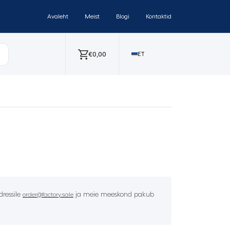
Avaleht
Meist
Blogi
Kontaktid
€
0,00
ET
ressile
ja meie meeskond pakub
order@factory.sale