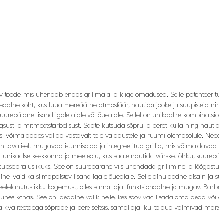
ev toode, mis ühendab endas grillmaja ja kiige omadused. Selle patenteeritud
eaalne koht, kus luua mereäärne atmosfäär, nautida jooke ja suupisteid n
 suurepärane lisand igale aiale või õuealale. Sellel on unikaalne kombinatsi
lgsust ja mitmeotstarbelisust. Saate kutsuda sõpru ja peret külla ning nautida
es, võimaldades valida vastavalt teie vajadustele ja ruumi olemasolule. Nee
 on tavaliselt mugavad istumisalad ja integreeritud grillid, mis võimaldavad t
 unikaalse keskkonna ja meeleolu, kus saate nautida värsket õhku, suurepära
a küpseb täiuslikuks. See on suurepärane viis ühendada grillimine ja lõõgas
line, vaid ka silmapaistev lisand igale õuealale. Selle ainulaadne disain j
lelahutuslikku kogemust, olles samal ajal funktsionaalne ja mugav. Barbecu
 ühes kohas. See on ideaalne valik neile, kes soovivad lisada oma aeda või 
aliteetaega sõprade ja pere seltsis, samal ajal kui toidud valmivad maitsva