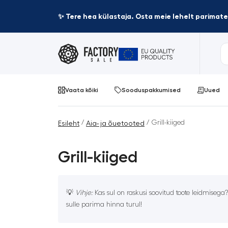
✨ Tere hea külastaja. Osta meie lehelt parima
Vaata kõiki
Sooduspakkumised
Uued
/
/ Grill-kiiged
Esileht
Aia- ja õuetooted
Grill-kiiged
💡
Vihje:
Kas sul on raskusi soovitud toote leidmisega
sulle parima hinna turul!