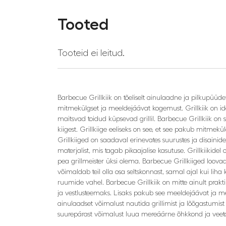
Tooted
Tooteid ei leitud.
Barbecue Grillkiik on tõeliselt ainulaadne ja pilkupüüd
mitmekülgset ja meeldejäävat kogemust. Grillkiik on id
maitsvad toidud küpsevad grillil. Barbecue Grillkiik on
kiigest. Grillkiige eeliseks on see, et see pakub mitmekü
Grillkiiged on saadaval erinevates suurustes ja disainid
materjalist, mis tagab pikaajalise kasutuse. Grillkiikidel
pea grillmeister üksi olema. Barbecue Grillkiiged loovad
võimaldab teil olla osa seltskonnast, samal ajal kui lih
ruumide vahel. Barbecue Grillkiik on mitte ainult prakti
ja vestlusteemaks. Lisaks pakub see meeldejäävat ja mee
ainulaadset võimalust nautida grillimist ja lõõgastumist
suurepärast võimalust luua mereäärne õhkkond ja veeta kv