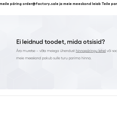
 meile päring order@factory.sale ja meie meeskond leiab Teile p
Ei leidnud toodet, mida otsisid?
Ära muretse – võta meiega ühendust
hinnapäringu lehel
või saa
meie meeskond pakub sulle turu parima hinna.