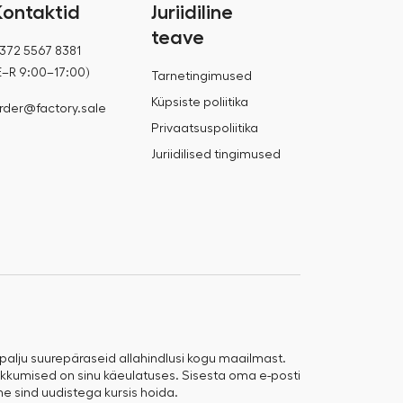
Kontaktid
Juriidiline
teave
372 5567 8381
E–R 9:00–17:00)
Tarnetingimused
Küpsiste poliitika
rder@factory.sale
Privaatsuspoliitika
Juriidilised tingimused
 palju suurepäraseid allahindlusi kogu maailmast.
kumised on sinu käeulatuses. Sisesta oma e-posti
me sind uudistega kursis hoida.