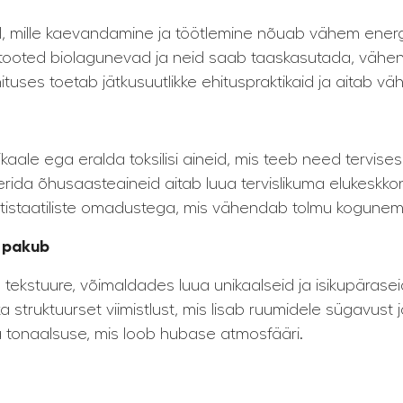
al, mille kaevandamine ja töötlemine nõuab vähem energi
vitooted biolagunevad ja neid saab taaskasutada, vähe
uses toetab jätkusuutlikke ehituspraktikaid ja aitab väh
ikaale ega eralda toksilisi aineid, mis teeb need tervises
ida õhusaasteaineid aitab luua tervislikuma elukeskkonna
antistaatiliste omadustega, mis vähendab tolmu kogunem
i pakub
a tekstuure, võimaldades luua unikaalseid ja isikupäraseid
a struktuurset viimistlust, mis lisab ruumidele sügavust j
 tonaalsuse, mis loob hubase atmosfääri.