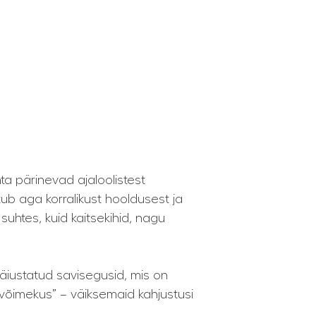
ta pärinevad ajaloolistest
tub aga korralikust hooldusest ja
 suhtes, kuid kaitsekihid, nagu
iustatud savisegusid, mis on
ivõimekus” – väiksemaid kahjustusi