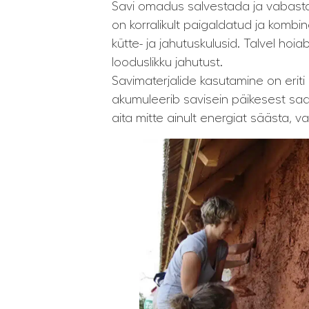
Savi omadus salvestada ja vabasta
on korralikult paigaldatud ja komb
kütte- ja jahutuskulusid. Talvel ho
looduslikku jahutust.
Savimaterjalide kasutamine on eriti
akumuleerib savisein päikesest saa
aita mitte ainult energiat säästa