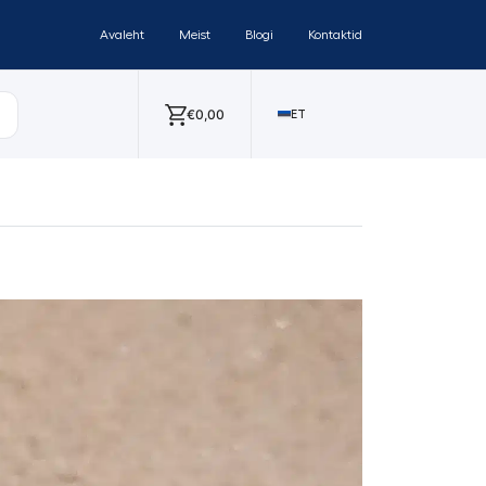
Avaleht
Meist
Blogi
Kontaktid
€
0,00
ET