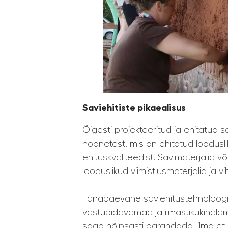
Saviehitiste pikaealisus
Õigesti projekteeritud ja ehitatud 
hoonetest, mis on ehitatud loodusli
ehituskvaliteedist. Savimaterjalid v
looduslikud viimistlusmaterjalid ja
Tänapäevane saviehitustehnoloogia
vastupidavamad ja ilmastikukindlama
saab hõlpsasti parandada, ilma et o