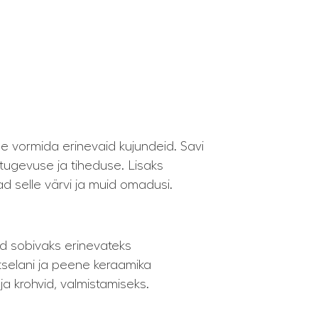
se vormida erinevaid kujundeid. Savi
 tugevuse ja tiheduse. Lisaks
ad selle värvi ja muid omadusi.
need sobivaks erinevateks
tselani ja peene keraamika
 ja krohvid, valmistamiseks.