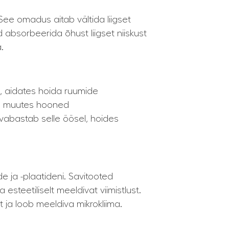
See omadus aitab vältida liigset
ad absorbeerida õhust liigset niiskust
.
, aidates hoida ruumide
le, muutes hooned
vabastab selle öösel, hoides
de ja -plaatideni. Savitooted
steetiliselt meeldivat viimistlust.
 ja loob meeldiva mikrokliima.