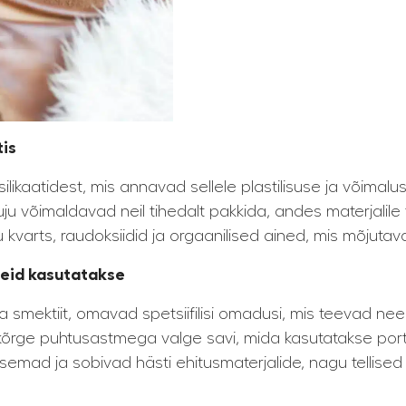
tis
likaatidest, mis annavad sellele plastilisuse ja võimalu
uju võimaldavad neil tihedalt pakkida, andes materjalile
 kvarts, raudoksiidid ja orgaanilised ained, mis mõjutav
 neid kasutatakse
liit ja smektiit, omavad spetsiifilisi omadusi, mis teevad 
 kõrge puhtusastmega valge savi, mida kasutatakse por
stilisemad ja sobivad hästi ehitusmaterjalide, nagu tellised