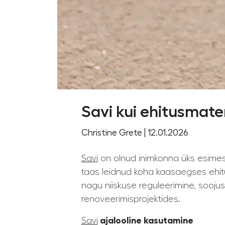
Savi kui ehitusmat
Christine Grete | 12.01.2026
Savi
on olnud inimkonna üks esimesi
taas leidnud koha kaasaegses ehitu
nagu niiskuse reguleerimine, soojusm
renoveerimisprojektides.
Savi
ajalooline kasutamine