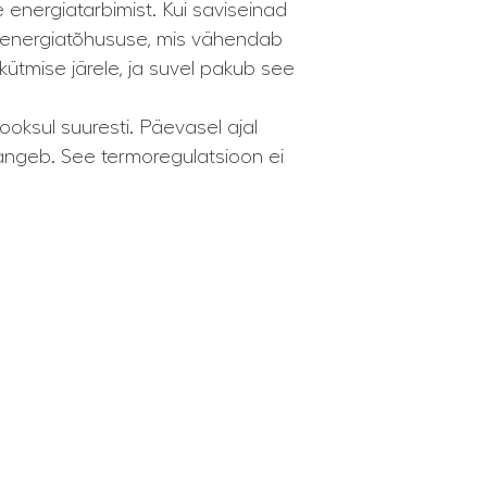
nergiatarbimist. Kui saviseinad
da energiatõhususe, mis vähendab
kütmise järele, ja suvel pakub see
ooksul suuresti. Päevasel ajal
langeb. See termoregulatsioon ei