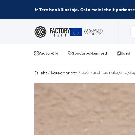
✨ Tere hea külastaja. Osta meie lehelt parima
Vaata kõiki
Sooduspakkumised
Uued
/
/ Savi kui ehitusmaterjal -aja
Esileht
Kategooriata