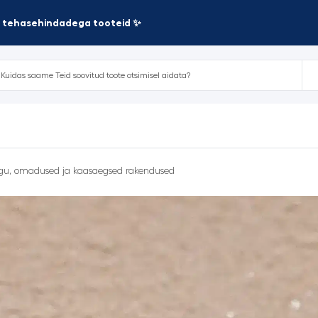
te tehasehindadega tooteid ✨
lugu, omadused ja kaasaegsed rakendused