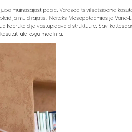
 juba muinasajast peale. Varased tsivilisatsioonid kasutas
pleid ja muid rajatisi. Näiteks Mesopotaamias ja Vana-E
uua keerukaid ja vastupidavaid struktuure. Savi kättesaa
 kasutati üle kogu maailma.