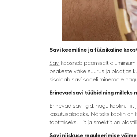
Savi keemiline ja füüsikaline koos
Savi
koosneb peamiselt alumiiniumisi
osakeste väike suurus ja plaatjas k
sisaldab savi sageli mineraale nagu
Erinevad savi tüübid ning milleks
Erinevad saviliigid, nagu kaoliin, il
kasutusaladeks. Näiteks kaoliin on
tootmiseks. Illiit ja smektiit on pla
Savi niiskuse reguleerimise võime