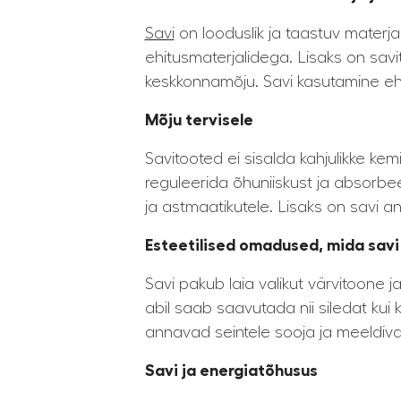
Savi
on looduslik ja taastuv materj
ehitusmaterjalidega. Lisaks on sa
keskkonnamõju. Savi kasutamine ehit
Mõju tervisele
Savitooted ei sisalda kahjulikke kem
reguleerida õhuniiskust ja absorbeer
ja astmaatikutele. Lisaks on savi 
Esteetilised omadused, mida sav
Savi pakub laia valikut värvitoone j
abil saab saavutada nii siledat kui k
annavad seintele sooja ja meeldiva
Savi ja energiatõhusus