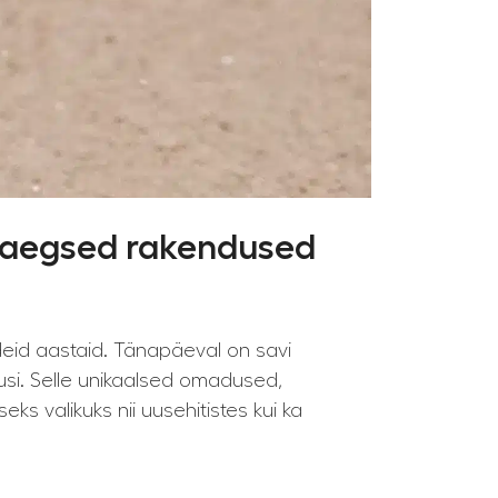
asaegsed rakendused
deid aastaid. Tänapäeval on savi
usi. Selle unikaalsed omadused,
ks valikuks nii uusehitistes kui ka