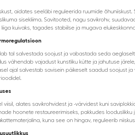
kust, aidates seeläbi reguleerida ruumide õhuniiskust. 
rvislikuma sisekliima. Savitooted, nagu savikrohv, suudav
liiga kuivaks, tagades stabiilse ja mugava elukeskkonna
ermoregulatsioon
ab tal salvestada soojust ja vabastada seda aeglaselt
us vähendab vajadust kunstliku kütte ja jahutuse järe
l ajal salvestab savisein päikeselt saadud soojust ja 
ioodidel.
uses
iisil, alates savikrohvidest ja -värvidest kuni saviplokki
nade hoonete restaureerimiseks, pakkudes looduslikku ja e
kattematerjalina, kuna see on hingav, reguleerib niiskust
usuutlikkus