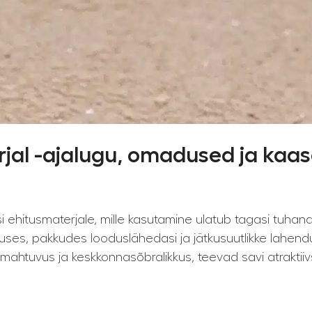
erjal -ajalugu, omadused ja ka
 ehitusmaterjale, mille kasutamine ulatub tagasi tuhan
ses, pakkudes looduslähedasi ja jätkusuutlikke lahend
ahtuvus ja keskkonnasõbralikkus, teevad savi atraktiivse