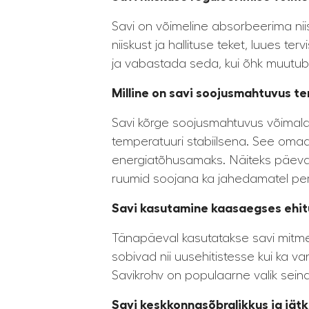
Savi on võimeline absorbeerima niis
niiskust ja hallituse teket, luues te
ja vabastada seda, kui õhk muutub 
Milline on savi soojusmahtuvus t
Savi kõrge soojusmahtuvus võimald
temperatuuri stabiilsena. See omad
energiatõhusamaks. Näiteks päevase
ruumid soojana ka jahedamatel per
Savi kasutamine kaasaegses ehit
Tänapäeval kasutatakse savi mitmel v
sobivad nii uusehitistesse kui ka va
Savikrohv on populaarne valik seina
Savi keskkonnasõbralikkus ja jätk