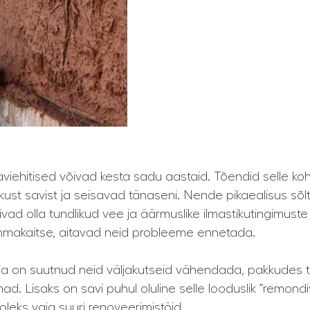
saviehitised võivad kesta sadu aastaid. Tõendid selle koh
kust savist ja seisavad tänaseni. Nende pikaealisus sõl
õivad olla tundlikud vee ja äärmuslike ilmastikutingimuste
 vihmakaitse, aitavad neid probleeme ennetada.
 on suutnud neid väljakutseid vähendada, pakkudes tä
d. Lisaks on savi puhul oluline selle looduslik “remond
leks vaja suuri renoveerimistöid.