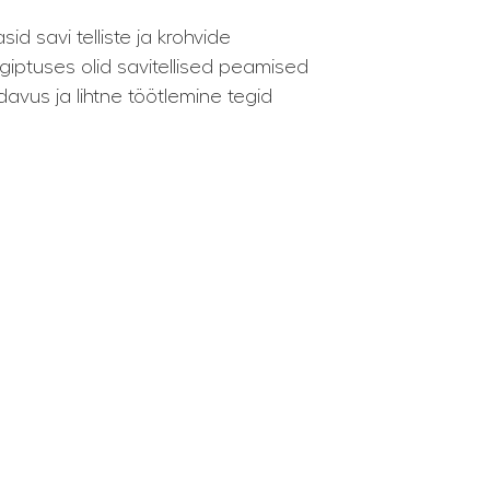
id savi telliste ja krohvide
giptuses olid savitellised peamised
davus ja lihtne töötlemine tegid