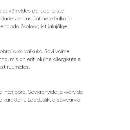
at võrreldes paljude teiste
ndades ehitusjäätmete hulka ja
endada ökoloogilist jalajälge.
õbralikuks valikuks. Savi võime
, mis on eriti oluline allergikutele
ist ruumides.
 interjööre. Savikrohvide ja -värvide
a karakterit. Looduslikud savivärvid