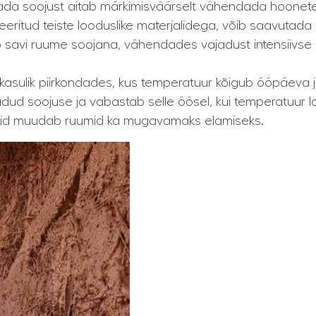
da soojust aitab märkimisväärselt vähendada hoonete e
ineeritud teiste looduslike materjalidega, võib saavuta
iab savi ruume soojana, vähendades vajadust intensiivse 
 kasulik piirkondades, kus temperatuur kõigub ööpäeva j
dud soojuse ja vabastab selle öösel, kui temperatuur 
, vaid muudab ruumid ka mugavamaks elamiseks.