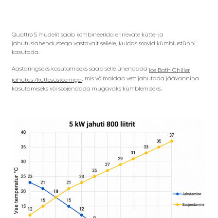
Quattro S mudelit saab kombineerida erinevate kütte- ja
jahutuslahendustega vastavalt sellele, kuidas soovid kümblustünni
kasutada.
Aastaringseks kasutamiseks saab selle ühendada
Ice Bath Chiller
, mis võimaldab vett jahutada jäävannina
jahutus-/küttesüsteemiga
kasutamiseks või soojendada mugavaks kümblemiseks.