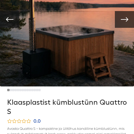
Klaasplastist kümblustünn Quattro
S
0.0
Avasta Quattro S – kompaktne ja ülitõhus kandiline kümblustünn, mis
sulandub märkamatult loodusesse, pakkudes samal ajal esmaklassilist