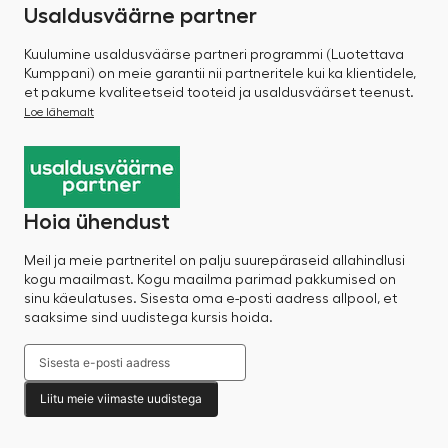
Usaldusväärne partner
Kuulumine usaldusväärse partneri programmi (Luotettava
Kumppani) on meie garantii nii partneritele kui ka klientidele,
et pakume kvaliteetseid tooteid ja usaldusväärset teenust.
Loe lähemalt
Hoia ühendust
Meil ja meie partneritel on palju suurepäraseid allahindlusi
kogu maailmast. Kogu maailma parimad pakkumised on
sinu käeulatuses. Sisesta oma e-posti aadress allpool, et
saaksime sind uudistega kursis hoida.
Liitu meie viimaste uudistega