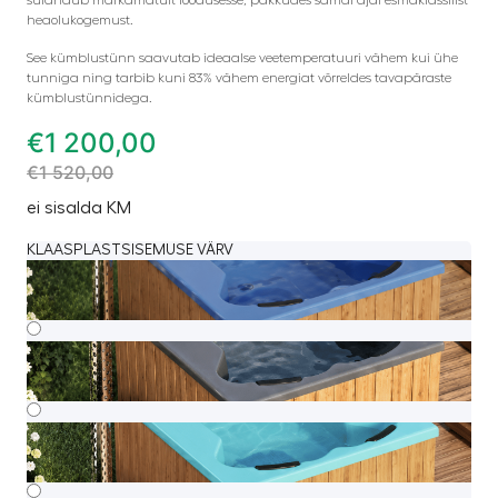
heaolukogemust.
See kümblustünn saavutab ideaalse veetemperatuuri vähem kui ühe
tunniga ning tarbib kuni 83% vähem energiat võrreldes tavapäraste
kümblustünnidega.
€
1 200,00
€
1 520,00
ei sisalda KM
KLAASPLASTSISEMUSE VÄRV