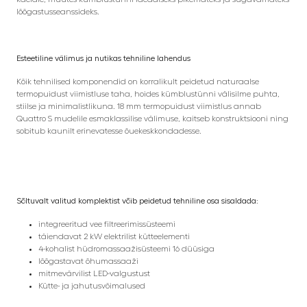
lõõgastusseanssideks.
Esteetiline välimus ja nutikas tehniline lahendus
Kõik tehnilised komponendid on korralikult peidetud naturaalse
termopuidust viimistluse taha, hoides kümblustünni välisilme puhta,
stiilse ja minimalistlikuna. 18 mm termopuidust viimistlus annab
Quattro S mudelile esmaklassilise välimuse, kaitseb konstruktsiooni ning
sobitub kaunilt erinevatesse õuekeskkondadesse.
Sõltuvalt valitud komplektist võib peidetud tehniline osa sisaldada:
integreeritud vee filtreerimissüsteemi
täiendavat 2 kW elektrilist kütteelementi
4-kohalist hüdromassaažisüsteemi 16 düüsiga
lõõgastavat õhumassaaži
mitmevärvilist LED-valgustust
Kütte- ja jahutusvõimalused