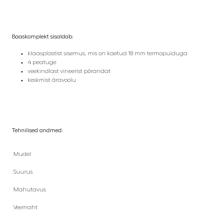
Baaskomplekt sisaldab:
klaasplastist sisemus, mis on kaetud 18 mm termopuiduga
4 peatuge
veekindlast vineerist põrandat
keskmist äravoolu
Tehnilised andmed:
Mudel
Suurus
Mahutavus
Veemaht