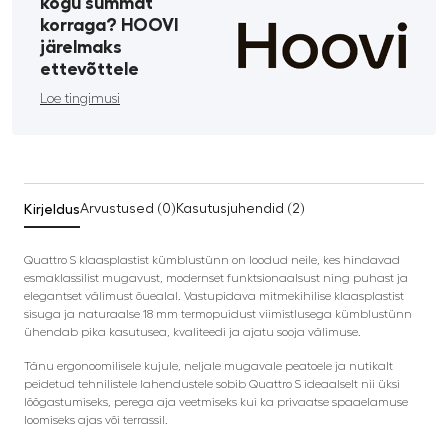
kogu summat
korraga? HOOVI
järelmaks
ettevõttele
Loe tingimusi
Kirjeldus
Arvustused (0)
Kasutusjuhendid (2)
Quattro S klaasplastist kümblustünn on loodud neile, kes hindavad
esmaklassilist mugavust, modernset funktsionaalsust ning puhast ja
elegantset välimust õuealal. Vastupidava mitmekihilise klaasplastist
sisuga ja naturaalse 18 mm termopuidust viimistlusega kümblustünn
ühendab pika kasutusea, kvaliteedi ja ajatu sooja välimuse.
Tänu ergonoomilisele kujule, neljale mugavale peatoele ja nutikalt
peidetud tehnilistele lahendustele sobib Quattro S ideaalselt nii üksi
lõõgastumiseks, perega aja veetmiseks kui ka privaatse spaaelamuse
loomiseks ajas või terrassil.