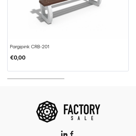
Pargipink CRB-201
K
€
0,00
€
€