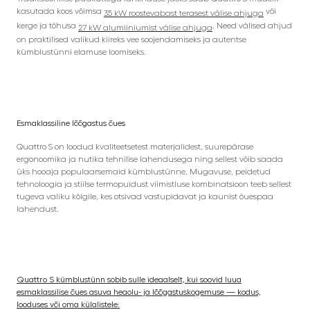
kasutada koos võimsa
või
35 kW roostevabast terasest välise ahjuga
kerge ja tõhusa
. Need välised ahjud
27 kW alumiiniumist välise ahjuga
on praktilised valikud kiireks vee soojendamiseks ja autentse
kümblustünni elamuse loomiseks.
Esmaklassiline lõõgastus õues
Quattro S on loodud kvaliteetsetest materjalidest, suurepärase
ergonoomika ja nutika tehnilise lahendusega ning sellest võib saada
üks hooaja populaarsemaid kümblustünne. Mugavuse, peidetud
tehnoloogia ja stiilse termopuidust viimistluse kombinatsioon teeb sellest
tugeva valiku kõigile, kes otsivad vastupidavat ja kaunist õuespaa
lahendust.
Quattro S kümblustünn sobib sulle ideaalselt, kui soovid luua
esmaklassilise õues asuva heaolu- ja lõõgastuskogemuse — kodus,
looduses või oma külalistele: