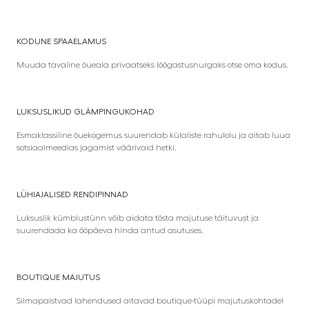
KODUNE SPAAELAMUS
Muuda tavaline õueala privaatseks lõõgastusnurgaks otse oma kodus.
LUKSUSLIKUD GLÄMPINGUKOHAD
Esmaklassiline õuekogemus suurendab külaliste rahulolu ja aitab luua
sotsiaalmeedias jagamist väärivaid hetki.
LÜHIAJALISED RENDIPINNAD
Luksuslik kümblustünn võib aidata tõsta majutuse täituvust ja
suurendada ka ööpäeva hinda antud asutuses.
BOUTIQUE MAJUTUS
Silmapaistvad lahendused aitavad boutique-tüüpi majutuskohtadel