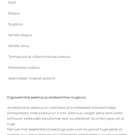
Kaal
Kõrgus
Sügavus
Istmete kõrgus
Istmete laius
Termopuidust välisviimistluse paksus
Klaasplasti paksus
Veekindlast vineerist põrand
Ergonoomiline sisemus ja anatoomiline mugavus
Anatoomiline sisemus on valmistatud kvaliteetsest mitmekihilisest
klaasplastist, mille paksus on 5 mm. Selle kuju järgib keha loomulikke
kontuure, pakkudes kasutamise ajal suurepärast istumismugavust ja
tuge.
Neli pehmet sisseehitatud peatuge pakuvad mugavat tuge peale ja
kaelale, muutes kümblustünni ideaalseks pikemateks ja sügavamateks