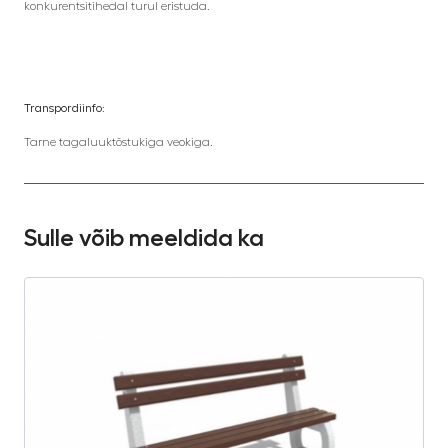
konkurentsitihedal turul eristuda.
Transpordiinfo:
Tarne tagaluuktõstukiga veokiga.
Sulle võib meeldida ka
S