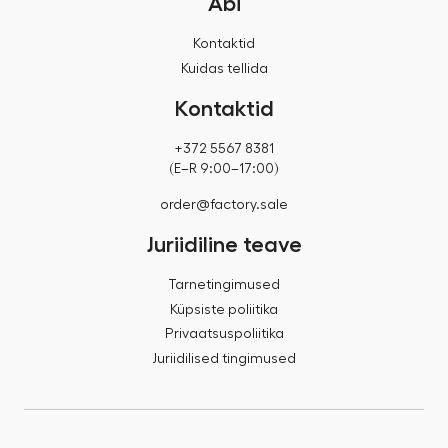
Abi
Kontaktid
Kuidas tellida
Kontaktid
+372 5567 8381
(E–R 9:00–17:00)
order@factory.sale
Juriidiline teave
Tarnetingimused
Küpsiste poliitika
Privaatsuspoliitika
Juriidilised tingimused