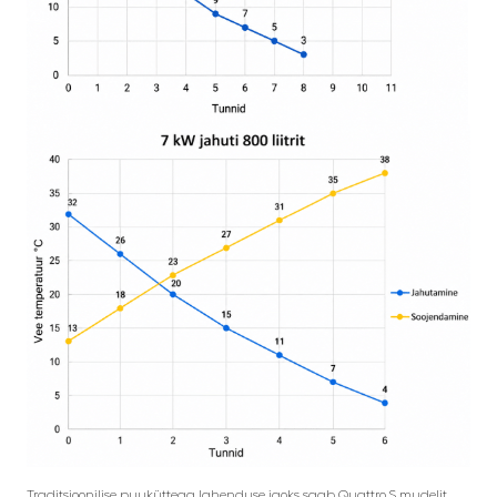
Traditsioonilise puuküttega lahenduse jaoks saab Quattro S mudelit