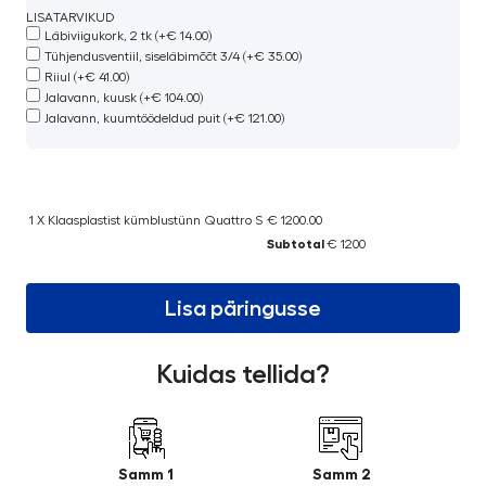
LISATARVIKUD
Läbiviigukork, 2 tk (+€ 14.00)
Tühjendusventiil, siseläbimõõt 3/4 (+€ 35.00)
Riiul (+€ 41.00)
Jalavann, kuusk (+€ 104.00)
Jalavann, kuumtöödeldud puit (+€ 121.00)
1 X Klaasplastist kümblustünn Quattro S
€ 1200.00
Subtotal
€ 1200
Lisa päringusse
Kuidas tellida?
Samm 1
Samm 2