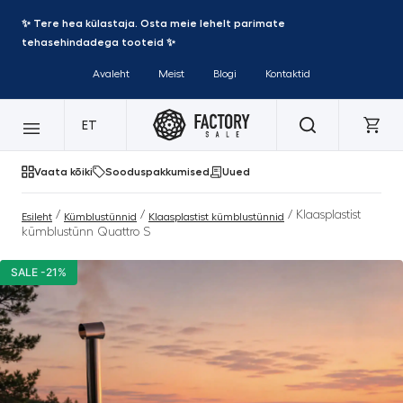
✨ Tere hea külastaja. Osta meie lehelt parimate
tehasehindadega tooteid ✨
Avaleht
Meist
Blogi
Kontaktid
ET
Vaata kõiki
Sooduspakkumised
Uued
/
/
/ Klaasplastist
Esileht
Kümblustünnid
Klaasplastist kümblustünnid
kümblustünn Quattro S
SALE -21%