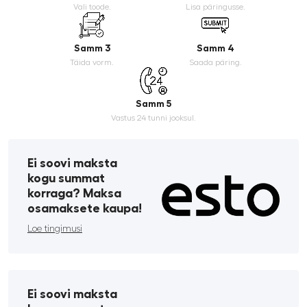
Vali toode.
Lisa päringusse.
Samm 3
Samm 4
Täida vorm.
Saada päring.
Samm 5
Vastus 24 tunni jooksul.
Ei soovi maksta
kogu summat
korraga? Maksa
osamaksete kaupa!
Loe tingimusi
Ei soovi maksta