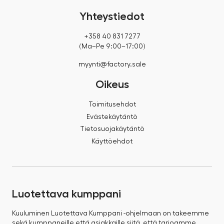
Yhteystiedot
+358 40 831 7277
(Ma–Pe 9:00–17:00)
myynti@factory.sale
Oikeus
Toimitusehdot
Evästekäytäntö
Tietosuojakäytäntö
Käyttöehdot
Luotettava kumppani
Kuuluminen Luotettava Kumppani -ohjelmaan on takeemme
sekä kumppaneille että asiakkaille siitä, että tarjoamme