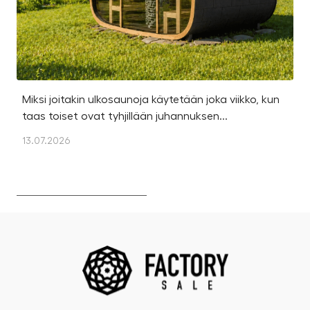
Miksi joitakin ulkosaunoja käytetään joka viikko, kun
Ka
taas toiset ovat tyhjillään juhannuksen...
u
os
13.07.2026
13