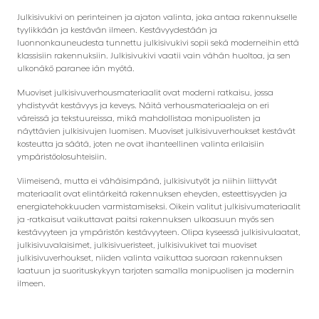
Julkisivukivi on perinteinen ja ajaton valinta, joka antaa rakennukselle
tyylikkään ja kestävän ilmeen. Kestävyydestään ja
luonnonkauneudesta tunnettu julkisivukivi sopii sekä moderneihin että
klassisiin rakennuksiin. Julkisivukivi vaatii vain vähän huoltoa, ja sen
ulkonäkö paranee iän myötä.
Muoviset julkisivuverhousmateriaalit ovat moderni ratkaisu, jossa
yhdistyvät kestävyys ja keveys. Näitä verhousmateriaaleja on eri
väreissä ja tekstuureissa, mikä mahdollistaa monipuolisten ja
näyttävien julkisivujen luomisen. Muoviset julkisivuverhoukset kestävät
kosteutta ja säätä, joten ne ovat ihanteellinen valinta erilaisiin
ympäristöolosuhteisiin.
Viimeisenä, mutta ei vähäisimpänä, julkisivutyöt ja niihin liittyvät
materiaalit ovat elintärkeitä rakennuksen eheyden, esteettisyyden ja
energiatehokkuuden varmistamiseksi. Oikein valitut julkisivumateriaalit
ja -ratkaisut vaikuttavat paitsi rakennuksen ulkoasuun myös sen
kestävyyteen ja ympäristön kestävyyteen. Olipa kyseessä julkisivulaatat,
julkisivuvalaisimet, julkisivueristeet, julkisivukivet tai muoviset
julkisivuverhoukset, niiden valinta vaikuttaa suoraan rakennuksen
laatuun ja suorituskykyyn tarjoten samalla monipuolisen ja modernin
ilmeen.