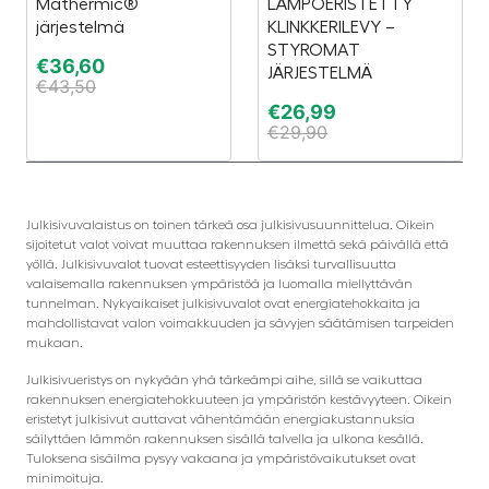
Mathermic®
LÄMPÖERISTETTY
järjestelmä
KLINKKERILEVY –
STYROMAT
€
36,60
JÄRJESTELMÄ
€
43,50
€
26,99
€
29,90
Julkisivuvalaistus on toinen tärkeä osa julkisivusuunnittelua. Oikein
sijoitetut valot voivat muuttaa rakennuksen ilmettä sekä päivällä että
yöllä. Julkisivuvalot tuovat esteettisyyden lisäksi turvallisuutta
valaisemalla rakennuksen ympäristöä ja luomalla miellyttävän
tunnelman. Nykyaikaiset julkisivuvalot ovat energiatehokkaita ja
mahdollistavat valon voimakkuuden ja sävyjen säätämisen tarpeiden
mukaan.
Julkisivueristys on nykyään yhä tärkeämpi aihe, sillä se vaikuttaa
rakennuksen energiatehokkuuteen ja ympäristön kestävyyteen. Oikein
eristetyt julkisivut auttavat vähentämään energiakustannuksia
säilyttäen lämmön rakennuksen sisällä talvella ja ulkona kesällä.
Tuloksena sisäilma pysyy vakaana ja ympäristövaikutukset ovat
minimoituja.