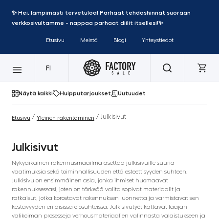
✨ Hei, lämpimästi tervetuloa! Parhaat tehdashinnat suoraan
verkkosivultamme - nappaa parhaat diilit itsellesi!✨
Etusivu
Meistä
Blogi
Yhteystiedot
FI
Näytä kaikki
Huipputarjoukset
Uutuudet
/
/ Julkisivut
Etusivu
Yleinen rakentaminen
Julkisivut
Nykyaikainen rakennusmaailma asettaa julkisivuille suuria
vaatimuksia sekä toiminnallisuuden että esteettisyyden suhteen.
Julkisivu on ensimmäinen asia, jonka ihmiset huomaavat
rakennuksessasi, joten on tärkeää valita sopivat materiaalit ja
ratkaisut, jotka korostavat rakennuksen luonnetta ja varmistavat sen
kestävyyden erilaisissa olosuhteissa. Julkisivutyöt kattavat laajan
valikoiman prosesseja verhousmateriaalien valinnasta valaistukseen ja