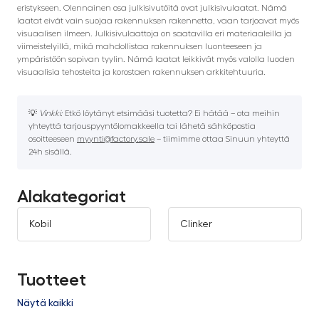
eristykseen. Olennainen osa julkisivutöitä ovat julkisivulaatat. Nämä
laatat eivät vain suojaa rakennuksen rakennetta, vaan tarjoavat myös
visuaalisen ilmeen. Julkisivulaattoja on saatavilla eri materiaaleilla ja
viimeistelyillä, mikä mahdollistaa rakennuksen luonteeseen ja
ympäristöön sopivan tyylin. Nämä laatat leikkivät myös valolla luoden
visuaalisia tehosteita ja korostaen rakennuksen arkkitehtuuria.
💡
Vinkki:
Etkö löytänyt etsimääsi tuotetta? Ei hätää – ota meihin
yhteyttä tarjouspyyntölomakkeella tai lähetä sähköpostia
osoitteeseen
myynti@factory.sale
– tiimimme ottaa Sinuun yhteyttä
24h sisällä.
Alakategoriat
Kobil
Clinker
Tuotteet
Näytä kaikki