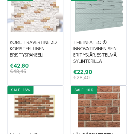
KOBIL TRAVERTINE 3D
THE INFATEC ®
KORISTEELLINEN
INNOVATIIVINEN SEIN
ERISTYSPANEELI
ERITYSJÄRJESTELMÄ
SYLINTERILLÄ
€
42,60
€
48,45
€
22,90
€
28,40
SALE -16%
SALE -10%