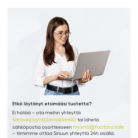
Etkö löytänyt etsimääsi tuotetta?
Ei hätää – ota meihin yhteyttä
tarjouspyyntölomakkeella
tai lähetä
myynti@factory.sale
sähköpostia osoitteeseen
– tiimimme ottaa Sinuun yhteyttä 24h sisällä.