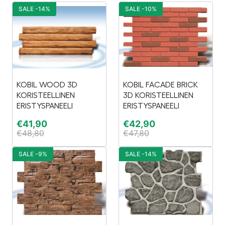
SALE -14%
SALE -10%
KOBIL WOOD 3D
KOBIL FACADE BRICK
KORISTEELLINEN
3D KORISTEELLINEN
ERISTYSPANEELI
ERISTYSPANEELI
€
41,90
€
42,90
€
48,80
€
47,80
SALE -9%
SALE -14%