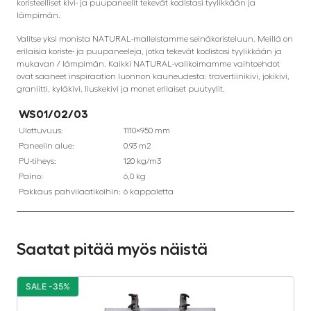
koristeelliset kivi- ja puupaneelit tekevät kodistasi tyylikkään ja
lämpimän.
Valitse yksi monista NATURAL-malleistamme seinäkoristeluun. Meillä on
erilaisia koriste- ja puupaneeleja, jotka tekevät kodistasi tyylikkään ja
mukavan / lämpimän. Kaikki NATURAL-valikoimamme vaihtoehdot
ovat saaneet inspiraation luonnon kauneudesta: travertiinikivi, jokikivi,
graniitti, kyläkivi, liuskekivi ja monet erilaiset puutyylit.
WS01/02/03
Ulottuvuus:
1110×950 mm
Paneelin alue:
0.93 m2
PU-tiheys:
120 kg/m3
Paino:
6,0 kg
Pakkaus pahvilaatikoihin:
6 kappaletta
Saatat pitää myös näistä
SALE -35%
S