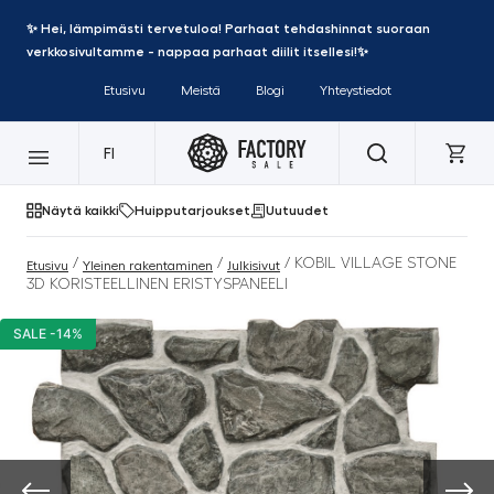
✨ Hei, lämpimästi tervetuloa! Parhaat tehdashinnat suoraan
verkkosivultamme - nappaa parhaat diilit itsellesi!✨
Etusivu
Meistä
Blogi
Yhteystiedot
FI
Näytä kaikki
Huipputarjoukset
Uutuudet
/
/
/ KOBIL VILLAGE STONE
Etusivu
Yleinen rakentaminen
Julkisivut
3D KORISTEELLINEN ERISTYSPANEELI
SALE -14%