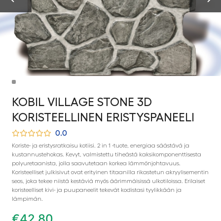
KOBIL VILLAGE STONE 3D
KORISTEELLINEN ERISTYSPANEELI
0.0
Koriste- ja eristysratkaisu kotiisi. 2 in 1 -tuote, energiaa säästävä ja
kustannustehokas. Kevyt, valmistettu tiheästä kaksikomponenttisesta
polyuretaanista, jolla saavutetaan korkea lämmönjohtavuus.
Koristeelliset julkisivut ovat erityinen titaanilla rikastetun akryylisementin
seos, joka tekee niistä kestäviä myös äärimmäisissä ulkotiloissa. Erilaiset
koristeelliset kivi- ja puupaneelit tekevät kodistasi tyylikkään ja
lämpimän.
€
42,80