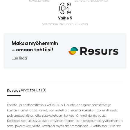
Täytä lomake
Lähetä tarjouspyyntö
Vaihe 5
Vastataan 24 tunnin kuluessa
Maksa myöhemmin
­– omaan tahtiisi!
Lue lisää
Kuvaus
Arvostelut (0)
Koriste- ja eristysratkaisu kotiisi. 2 in 1 -tuote, energiaa säästävä ja
kustannustehokas. Kevyt, valmistettu tiheästä kaksikomponenttisesta
polyuretaanista, jolla saavutetaan korkea lämmönjohtavuus.
Koristeelliset julkisivut ovat erityinen titaanilla rikastetun akryylisementin
seos, joka tekee niistä kestäviä myös äärimmäisissä ulkotiloissa. Erilaiset