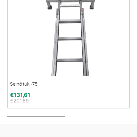
Seinätuki-75
B
€
131,61
€
€
201,89
€