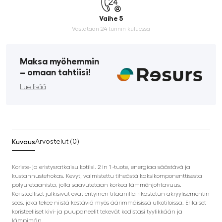
Vaihe 5
Vastataan 24 tunnin kuluessa
Maksa myöhemmin
­– omaan tahtiisi!
Lue lisää
Kuvaus
Arvostelut (0)
Koriste- ja eristysratkaisu kotiisi. 2 in 1 -tuote, energiaa säästävä ja
kustannustehokas. Kevyt, valmistettu tiheästä kaksikomponenttisesta
polyuretaanista, jolla saavutetaan korkea lämmönjohtavuus.
Koristeelliset julkisivut ovat erityinen titaanilla rikastetun akryylisementin
seos, joka tekee niistä kestäviä myös äärimmäisissä ulkotiloissa. Erilaiset
koristeelliset kivi- ja puupaneelit tekevät kodistasi tyylikkään ja
lämpimän.