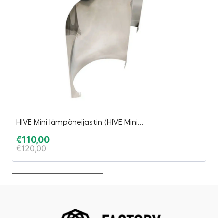
HIVE Mini lämpöheijastin (HIVE Mini...
S
€
110,00
€
€
120,00
€