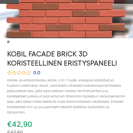
KOBIL FACADE BRICK 3D
KORISTEELLINEN ERISTYSPANEELI
0.0
Koriste- ja eristysratkaisu kotiisi. 2 in 1 -tuote, energiaa säästävä ja
kustannustehokas. Kevyt, valmistettu tiheästä kaksikomponenttisesta
polyuretaanista, jolla saavutetaan korkea lämmönjohtavuus.
Koristeelliset julkisivut ovat erityinen titaanilla rikastetun akryylisementin
seos, joka tekee niistä kestäviä myös äärimmäisissä ulkotiloissa. Erilaiset
koristeelliset kivi- ja puupaneelit tekevät kodistasi tyylikkään ja
lämpimän.
€
42,90
€
47,80