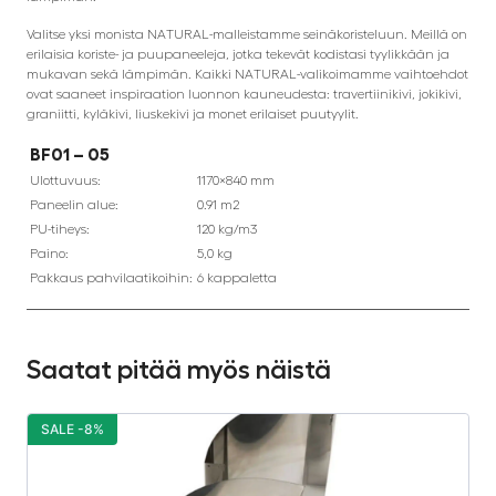
Valitse yksi monista NATURAL-malleistamme seinäkoristeluun. Meillä on
erilaisia koriste- ja puupaneeleja, jotka tekevät kodistasi tyylikkään ja
mukavan sekä lämpimän. Kaikki NATURAL-valikoimamme vaihtoehdot
ovat saaneet inspiraation luonnon kauneudesta: travertiinikivi, jokikivi,
graniitti, kyläkivi, liuskekivi ja monet erilaiset puutyylit.
BF01 – 05
Ulottuvuus:
1170×840 mm
Paneelin alue:
0.91 m2
PU-tiheys:
120 kg/m3
Paino:
5,0 kg
Pakkaus pahvilaatikoihin:
6 kappaletta
Saatat pitää myös näistä
SALE -8%
S