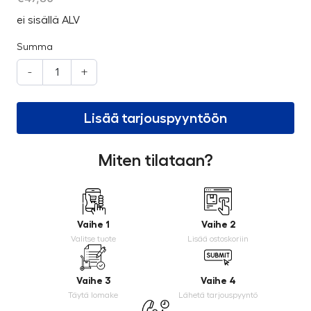
ei sisällä ALV
Summa
-
+
Lisää tarjouspyyntöön
Miten tilataan?
Vaihe 1
Vaihe 2
Valitse tuote
Lisää ostoskoriin
Vaihe 3
Vaihe 4
Täytä lomake
Lähetä tarjouspyyntö