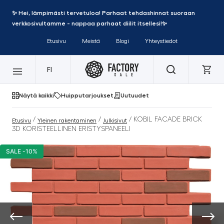
✨ Hei, lämpimästi tervetuloa! Parhaat tehdashinnat suoraan
verkkosivultamme - nappaa parhaat diilit itsellesi!✨
Etusivu
Meistä
Blogi
Yhteystiedot
FI
Näytä kaikki
Huipputarjoukset
Uutuudet
/
/
/ KOBIL FACADE BRICK
Etusivu
Yleinen rakentaminen
Julkisivut
3D KORISTEELLINEN ERISTYSPANEELI
SALE -10%