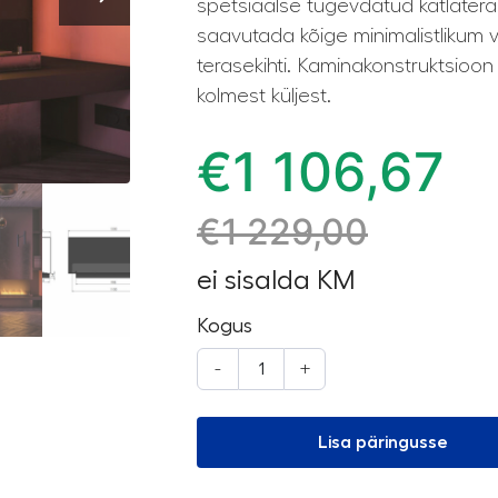
spetsiaalse tugevdatud katlateras
saavutada kõige minimalistlikum 
terasekihti. Kaminakonstruktsioon 
kolmest küljest.
€
1 106,67
€
1 229,00
ei sisalda KM
Kogus
-
+
Lisa päringusse