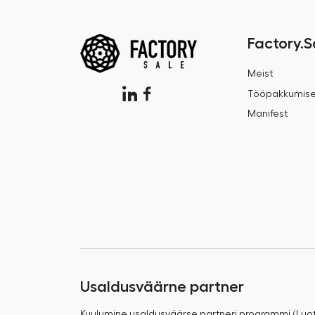
Factory.S
Meist
Tööpakkumis
Manifest
Usaldusväärne partner
Kuulumine usaldusväärse partneri programmi (Luo