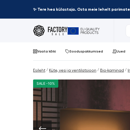
✨ Tere hea külastaja. Osta meie lehelt parima
Vaata kõiki
Sooduspakkumised
Uued
/
/
/
Esileht
Küte, vesi ja ventilatsioon
Bio-kaminad
I
SALE -10%