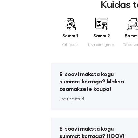
Kuidas t
Samm 1
Samm 2
Samm
Vali toode.
Lisa päringusse.
Täida vo
Ei soovi maksta kogu
summat korraga? Maksa
osamaksete kaupa!
Loe tingimusi
Ei soovi maksta kogu
summat korraga? HOOVI