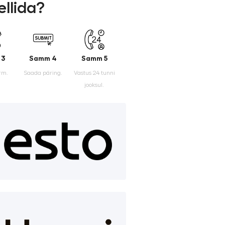
ellida?
 3
Samm 4
Samm 5
rm.
Saada päring.
Vastus 24 tunni
jooksul.