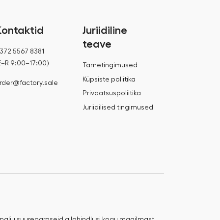
Kontaktid
Juriidiline
teave
372 5567 8381
E–R 9:00–17:00)
Tarnetingimused
Küpsiste poliitika
rder@factory.sale
Privaatsuspoliitika
Juriidilised tingimused
 palju suurepäraseid allahindlusi kogu maailmast.