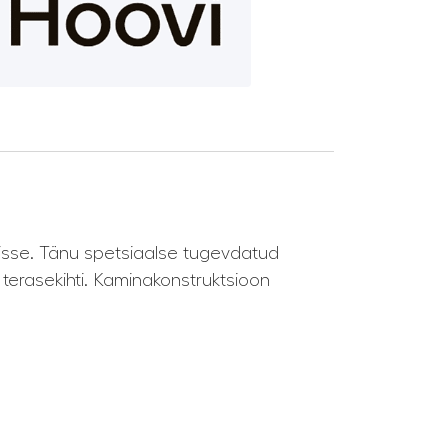
isse. Tänu spetsiaalse tugevdatud
 terasekihti. Kaminakonstruktsioon