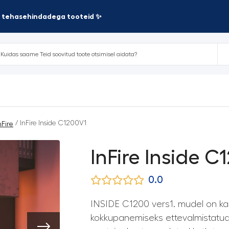
te tehasehindadega tooteid ✨
/ InFire Inside C1200V1
nFire
InFire Inside C
0.0
INSIDE C1200 vers1. mudel on ka
kokkupanemiseks ettevalmistatud