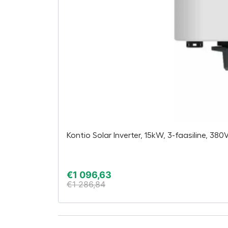
Kontio Solar Inverter, 15kW, 3-faasiline, 380
€
1 096,63
€
1 286,84