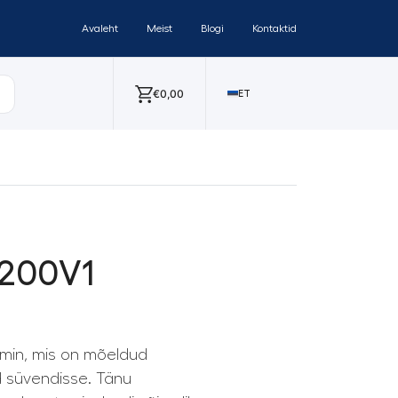
Avaleht
Meist
Blogi
Kontaktid
€
0,00
ET
1200V1
min, mis on mõeldud
 süvendisse. Tänu