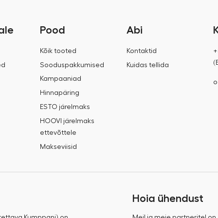
ale
Pood
Abi
Kõik tooted
Kontaktid
+
(
ed
Sooduspakkumised
Kuidas tellida
Kampaaniad
o
Hinnapäring
ESTO järelmaks
HOOVI järelmaks
ettevõttele
Makseviisid
Hoia ühendust
tettava Kumppani) on
Meil ja meie partneritel on