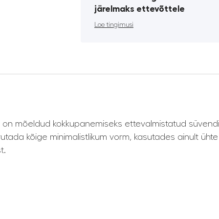
järelmaks ettevõttele
Loe tingimusi
s on mõeldud kokkupanemiseks ettevalmistatud süvend
vutada kõige minimalistlikum vorm, kasutades ainult ühte
t.