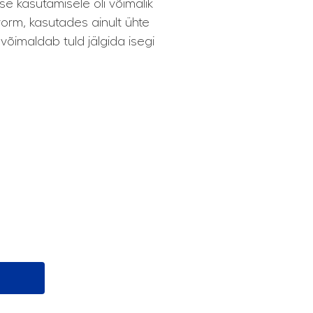
e kasutamisele oli võimalik
vorm, kasutades ainult ühte
võimaldab tuld jälgida isegi