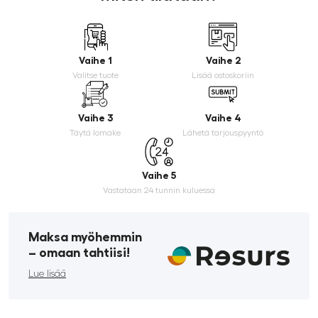
Vaihe 1
Vaihe 2
Valitse tuote
Lisää ostoskoriin
Vaihe 3
Vaihe 4
Täytä lomake
Lähetä tarjouspyyntö
Vaihe 5
Vastataan 24 tunnin kuluessa
Maksa myöhemmin
­– omaan tahtiisi!
Lue lisää