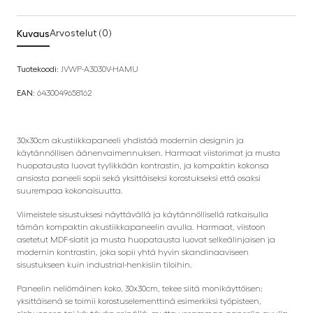
Kuvaus
Arvostelut (0)
Tuotekoodi:
JVWP-A3030V-HAMU
EAN:
6430049658162
30x30cm akustiikkapaneeli yhdistää modernin designin ja
käytännöllisen äänenvaimennuksen. Harmaat viistorimat ja musta
huopatausta luovat tyylikkään kontrastin, ja kompaktin kokonsa
ansiosta paneeli sopii sekä yksittäiseksi korostukseksi että osaksi
suurempaa kokonaisuutta.
Viimeistele sisustuksesi näyttävällä ja käytännöllisellä ratkaisulla
tämän kompaktin akustiikkapaneelin avulla. Harmaat, viistoon
asetetut MDF-slatit ja musta huopatausta luovat selkeälinjaisen ja
modernin kontrastin, joka sopii yhtä hyvin skandinaaviseen
sisustukseen kuin industrial-henkisiin tiloihin.
Paneelin neliömäinen koko, 30x30cm, tekee siitä monikäyttöisen:
yksittäisenä se toimii korostuselementtinä esimerkiksi työpisteen,