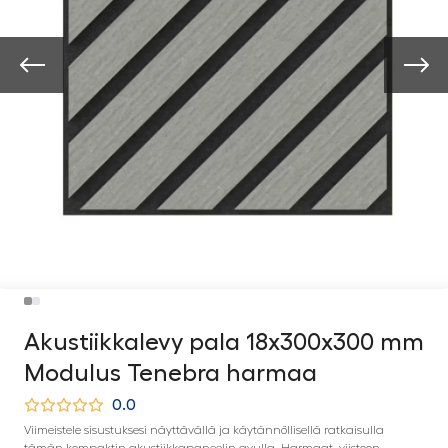
Akustiikkalevy pala 18x300x300 mm
Modulus Tenebra harmaa
0.0
Viimeistele sisustuksesi näyttävällä ja käytännöllisellä ratkaisulla
tämän kompaktin akustiikkapaneelin avulla. Harmaat, viistoon