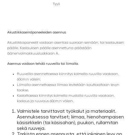
Tyyli
Akustiikkaseinäpaneeleiden asennus
Akustiikkapaneelit voidaan asentaa suoraan seinään, tai koolauksen
päälle. Koolauksen päälle asennettuna päästään
äänenvoimakkuusluokkaan A.
Asennus voidaan tehdä ruuveilla tai liimalla.
Ruuveilla asennettaessa kiinnitys kolmella ruuvilla vaakaan,
60cm:n välein.
Liimalla asennettaessa liimaa levitetään kauttaaltaan levyn
taakse.
Koolattaessa kiinnitys kolmella mustalla ruuvilla vaakaan,
koolaus ja ruuvaus 60cm:n välein.
Valmistele tarvittavat työkalut ja materiaalit.
Asennuksessa tarvitset; liimaa, hienohampaisen
käsisirkkelin (tai käsisahan), puukon, rullamitan
sekä ruuveja.
Tarkista ennen asennusta, että jokainen levy on