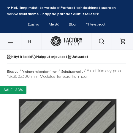
✨ Hei, lämpimästi tervetuloa! Parhaat tehdashinnat suoraan
verkkosivultamme - nappaa parhaat diilit itsellesi!✨
Etusivu
Meistä
Blogi
Yhteystiedot
FI
Näytä kaikki
Huipputarjoukset
Uutuudet
/
/
/ Akustiikkalevy pala
Etusivu
Yleinen rakentaminen
Seinäpaneelit
18x300x300 mm Modulus Tenebra harmaa
SALE -33%