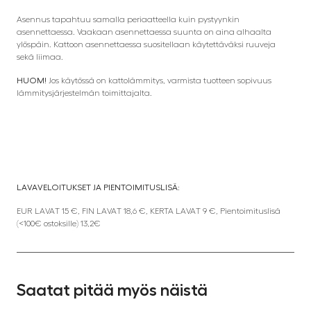
Asennus tapahtuu samalla periaatteella kuin pystyynkin
asennettaessa. Vaakaan asennettaessa suunta on aina alhaalta
ylöspäin. Kattoon asennettaessa suositellaan käytettäväksi ruuveja
sekä liimaa.
HUOM!
Jos käytössä on kattolämmitys, varmista tuotteen sopivuus
lämmitysjärjestelmän toimittajalta.
LAVAVELOITUKSET JA PIENTOIMITUSLISÄ:
EUR LAVAT 15 €, FIN LAVAT 18,6 €, KERTA LAVAT 9 €, Pientoimituslisä
(<100€ ostoksille) 13,2€
Saatat pitää myös näistä