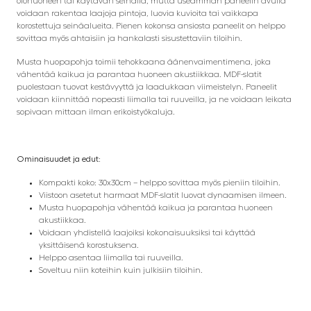
olohuoneen tai käytävän seinällä, mutta useamman paneelin avulla
voidaan rakentaa laajoja pintoja, luovia kuvioita tai vaikkapa
korostettuja seinäalueita. Pienen kokonsa ansiosta paneelit on helppo
sovittaa myös ahtaisiin ja hankalasti sisustettaviin tiloihin.
Musta huopapohja toimii tehokkaana äänenvaimentimena, joka
vähentää kaikua ja parantaa huoneen akustiikkaa. MDF-slatit
puolestaan tuovat kestävyyttä ja laadukkaan viimeistelyn. Paneelit
voidaan kiinnittää nopeasti liimalla tai ruuveilla, ja ne voidaan leikata
sopivaan mittaan ilman erikoistyökaluja.
Ominaisuudet ja edut:
Kompakti koko: 30x30cm – helppo sovittaa myös pieniin tiloihin.
Viistoon asetetut harmaat MDF-slatit luovat dynaamisen ilmeen.
Musta huopapohja vähentää kaikua ja parantaa huoneen
akustiikkaa.
Voidaan yhdistellä laajoiksi kokonaisuuksiksi tai käyttää
yksittäisenä korostuksena.
Helppo asentaa liimalla tai ruuveilla.
Soveltuu niin koteihin kuin julkisiin tiloihin.