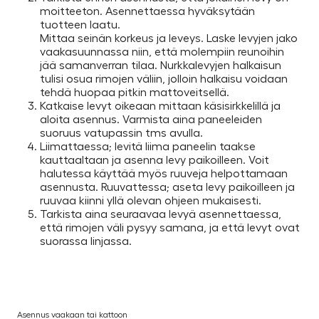
moitteeton. Asennettaessa hyväksytään
tuotteen laatu.
Mittaa seinän korkeus ja leveys. Laske levyjen jako
vaakasuunnassa niin, että molempiin reunoihin
jää samanverran tilaa. Nurkkalevyjen halkaisun
tulisi osua rimojen väliin, jolloin halkaisu voidaan
tehdä huopaa pitkin mattoveitsellä.
Katkaise levyt oikeaan mittaan käsisirkkelillä ja
aloita asennus. Varmista aina paneeleiden
suoruus vatupassin tms avulla.
Liimattaessa; levitä liima paneelin taakse
kauttaaltaan ja asenna levy paikoilleen. Voit
halutessa käyttää myös ruuveja helpottamaan
asennusta. Ruuvattessa; aseta levy paikoilleen ja
ruuvaa kiinni yllä olevan ohjeen mukaisesti.
Tarkista aina seuraavaa levyä asennettaessa,
että rimojen väli pysyy samana, ja että levyt ovat
suorassa linjassa.
Asennus vaakaan tai kattoon