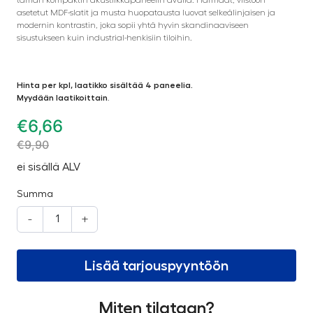
asetetut MDF-slatit ja musta huopatausta luovat selkeälinjaisen ja
modernin kontrastin, joka sopii yhtä hyvin skandinaaviseen
sisustukseen kuin industrial-henkisiin tiloihin.
Hinta per kpl, laatikko sisältää 4 paneelia.
Myydään laatikoittain
.
€
6,66
€
9,90
ei sisällä ALV
Summa
-
+
Lisää tarjouspyyntöön
Miten tilataan?