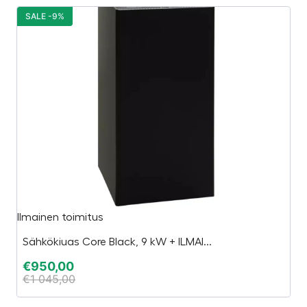
SALE -9%
S
Ilmainen toimitus
“3
Sähkökiuas Core Black, 9 kW + ILMAI...
€
€
950,00
€
€
1 045,00