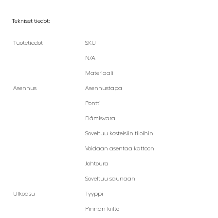
Tekniset tiedot:
Tuotetiedot
SKU
N/A
Materiaali
Asennus
Asennustapa
Pontti
Elämisvara
Soveltuu kosteisiin tiloihin
Voidaan asentaa kattoon
Johtoura
Soveltuu saunaan
Ulkoasu
Tyyppi
Pinnan kiilto