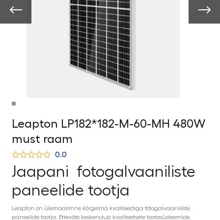
Leapton LP182*182-M-60-MH 480W
must raam
0.0
Jaapani fotogalvaaniliste
paneelide tootja
Leapton on ülemaailmne kõrgeima kvaliteediga fotogalvaaniliste
paneelide tootja. Ettevõte keskendub kvaliteetsete tootesüsteemide