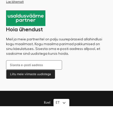
Loe lähemalt
Hoia ühendust
Meil ja meie partneritel on palju suurepäraseid allahindlusi
kogu maailmast. Kogu maailma parimad pakkumised on
sinu käeulatuses. Sisesta oma e-posti aadress allpool, et
saaksime sind uudistega kursis hoida.
Liitu meie viimaste uudistega
Keel
© 2025 Factory Sale – Kõik õigused kaitstud