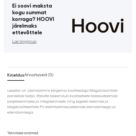
Ei soovi maksta
kogu summat
korraga? HOOVI
järelmaks
ettevõttele
Loe tingimusi
Kirjeldus
Arvustused (0)
Leapton on ülemaailmne kõrgeima kvaliteediga fotogalvaaniliste
paneelide tootja. Ettevõte keskendub kvaliteetsete tootesüsteemide
projekteerimisele ja integreerimisele ning tegeleb keskmise ja
kõrgekvaliteediliste PV elektritootmissüsteemide arendamisega ja
edendamisega.
Tehnilised andmed: