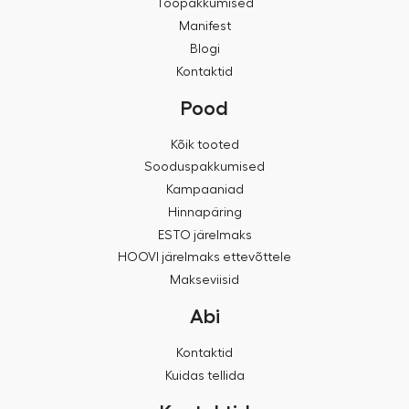
Tööpakkumised
Manifest
Blogi
Kontaktid
Pood
Kõik tooted
Sooduspakkumised
Kampaaniad
Hinnapäring
ESTO järelmaks
HOOVI järelmaks ettevõttele
Makseviisid
Abi
Kontaktid
Kuidas tellida