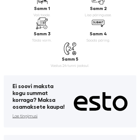
Samm 1
Samm 2
Vali toode.
Lisa päringusse.
Samm 3
Samm 4
Täida vorm.
Saada päring.
Samm 5
Vastus 24 tunni jooksul.
Ei soovi maksta
kogu summat
korraga? Maksa
osamaksete kaupa!
Loe tingimusi