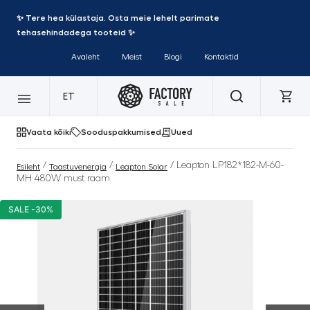
✨ Tere hea külastaja. Osta meie lehelt parimate
tehasehindadega tooteid ✨
Avaleht
Meist
Blogi
Kontaktid
ET
Vaata kõiki
Sooduspakkumised
Uued
/
/
/ Leapton LP182*182-M-60-
Esileht
Taastuvenergia
Leapton Solar
MH 480W must raam
SALE -30%