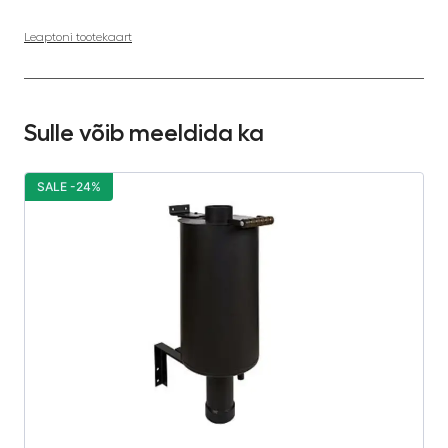
Leaptoni tootekaart
Sulle võib meeldida ka
SALE -24%
S