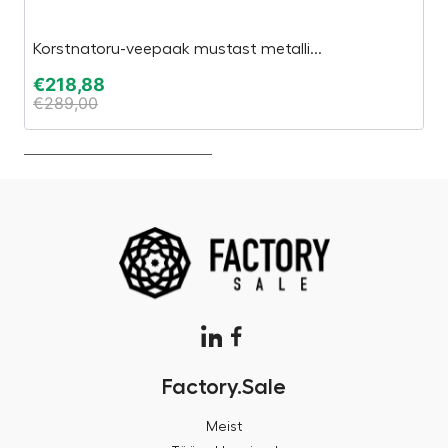
Korstnatoru-veepaak mustast metalli...
In
€
218,88
€
€
289,00
€
Factory.Sale
Meist