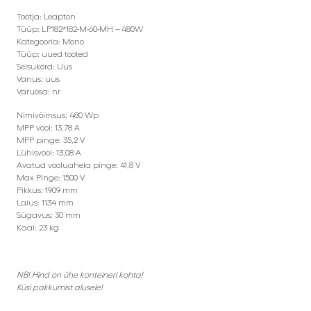
Tootja: Leapton
Tüüp: LP182*182-M-60-MH – 480W
Kategooria: Mono
Tüüp: uued tooted
Seisukord: Uus
Vanus: uus
Varuosa: nr
Nimivõimsus: 480 Wp
MPP vool: 13,78 A
MPP pinge: 35,2 V
Lühisvool: 13,08 A
Avatud vooluahela pinge: 41,8 V
Max Pinge: 1500 V
Pikkus: 1909 mm
Laius: 1134 mm
Sügavus: 30 mm
Kaal: 23 kg
NB! Hind on ühe konteineri kohta!
Küsi pakkumist alusele!