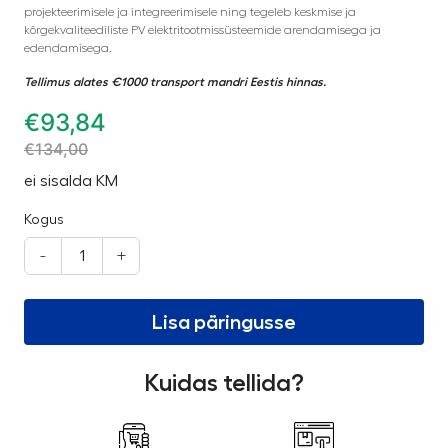
projekteerimisele ja integreerimisele ning tegeleb keskmise ja
kõrgekvaliteediliste PV elektritootmissüsteemide arendamisega ja
edendamisega.
Tellimus alates €1000 transport mandri Eestis hinnas.
€
93,84
€
134,00
ei sisalda KM
Kogus
-
+
Lisa päringusse
Kuidas tellida?