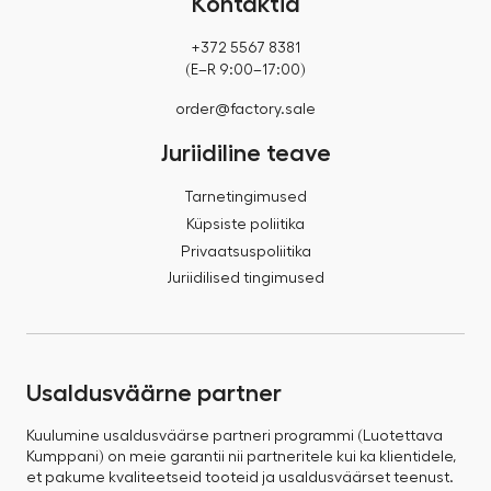
Kontaktid
+372 5567 8381
(E–R 9:00–17:00)
order@factory.sale
Juriidiline teave
Tarnetingimused
Küpsiste poliitika
Privaatsuspoliitika
Juriidilised tingimused
Usaldusväärne partner
Kuulumine usaldusväärse partneri programmi (Luotettava
Kumppani) on meie garantii nii partneritele kui ka klientidele,
et pakume kvaliteetseid tooteid ja usaldusväärset teenust.