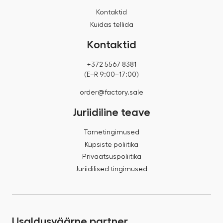
Kontaktid
Kuidas tellida
Kontaktid
+372 5567 8381
(E–R 9:00–17:00)
order@factory.sale
Juriidiline teave
Tarnetingimused
Küpsiste poliitika
Privaatsuspoliitika
Juriidilised tingimused
Usaldusväärne partner