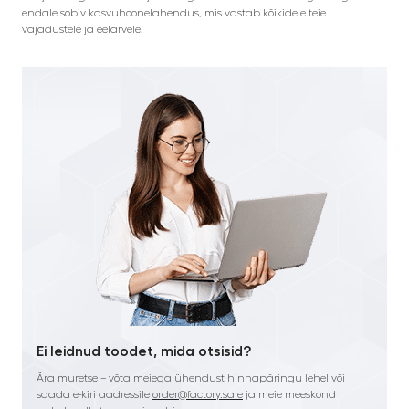
endale sobiv kasvuhoonelahendus, mis vastab kõikidele teie
vajadustele ja eelarvele.
Ei leidnud toodet, mida otsisid?
Ära muretse – võta meiega ühendust
hinnapäringu lehel
või
saada e-kiri aadressile
order@factory.sale
ja meie meeskond