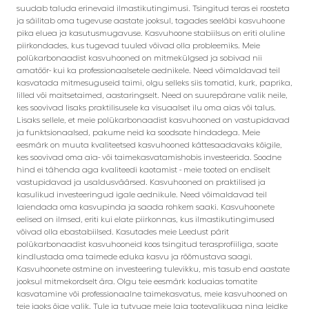
suudab taluda erinevaid ilmastikutingimusi. Tsingitud teras ei roosteta
ja säilitab oma tugevuse aastate jooksul, tagades seeläbi kasvuhoone
pika eluea ja kasutusmugavuse. Kasvuhoone stabiilsus on eriti oluline
piirkondades, kus tugevad tuuled võivad olla probleemiks. Meie
polükarbonaadist kasvuhooned on mitmekülgsed ja sobivad nii
amatöör- kui ka professionaalsetele aednikele. Need võimaldavad teil
kasvatada mitmesuguseid taimi, olgu selleks siis tomatid, kurk, paprika,
lilled või maitsetaimed, aastaringselt. Need on suurepärane valik neile,
kes soovivad lisaks praktilisusele ka visuaalset ilu oma aias või talus.
Lisaks sellele, et meie polükarbonaadist kasvuhooned on vastupidavad
ja funktsionaalsed, pakume neid ka soodsate hindadega. Meie
eesmärk on muuta kvaliteetsed kasvuhooned kättesaadavaks kõigile,
kes soovivad oma aia- või taimekasvatamishobis investeerida. Soodne
hind ei tähenda aga kvaliteedi kaotamist - meie tooted on endiselt
vastupidavad ja usaldusväärsed. Kasvuhooned on praktilised ja
kasulikud investeeringud igale aednikule. Need võimaldavad teil
laiendada oma kasvupinda ja saada rohkem saaki. Kasvuhoonete
eelised on ilmsed, eriti kui elate piirkonnas, kus ilmastikutingimused
võivad olla ebastabiilsed. Kasutades meie Leedust pärit
polükarbonaadist kasvuhooneid koos tsingitud terasprofiiliga, saate
kindlustada oma taimede eduka kasvu ja rõõmustava saagi.
Kasvuhoonete ostmine on investeering tulevikku, mis tasub end aastate
jooksul mitmekordselt ära. Olgu teie eesmärk koduaias tomatite
kasvatamine või professionaalne taimekasvatus, meie kasvuhooned on
teie jaoks õige valik. Tule ja tutvuge meie laia tootevalikuga ning leidke