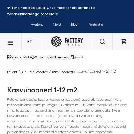
✨ Tere hea külastaja. Osta meie lehelt parimate
tehasehindadega tooteid ✨
Avaleht
Meist
Blogi
Kontaktid
ET
Vaata kõiki
Sooduspakkumised
Uued
/
/
/ Kasvuhooned 1-12 m2
Esileht
Aia- ja õuetooted
Kasvuhooned
Kasvuhooned 1-12 m2
Polükarbonaadist kasvuhooned on suurepärased abilised aednikule,
kes soovib oma taimi ja köögivilju kaitsta muutuvate ilmastikuolude eest
ning luua optimaalseid tingimusi nende kasvuks ja arenguks. Meie
kasvuhooned on pärit Leedust ja pakuvad kvaliteeti ning
vastupidavust, mis muudab need eelistatuks valikuks aiapidajatele ja
taimekasvatajatele. Kasvuhooned on aastaringselt hädavajalikud, eriti
piirkondades, kus ilm võib olla ettearvamatu. Polükarbonaadist