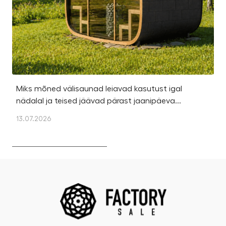
Miks mõned välisaunad leiavad kasutust igal
Ka
nädalal ja teised jäävad pärast jaanipäeva...
et
13.07.2026
13