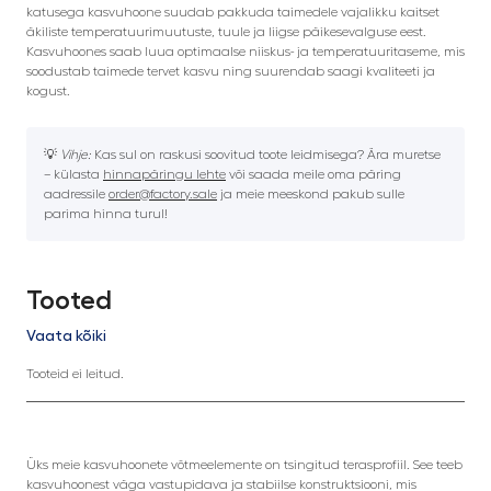
katusega kasvuhoone suudab pakkuda taimedele vajalikku kaitset
äkiliste temperatuurimuutuste, tuule ja liigse päikesevalguse eest.
Kasvuhoones saab luua optimaalse niiskus- ja temperatuuritaseme, mis
soodustab taimede tervet kasvu ning suurendab saagi kvaliteeti ja
kogust.
💡
Vihje:
Kas sul on raskusi soovitud toote leidmisega? Ära muretse
– külasta
hinnapäringu lehte
või saada meile oma päring
aadressile
order@factory.sale
ja meie meeskond pakub sulle
parima hinna turul!
Tooted
Vaata kõiki
Tooteid ei leitud.
Üks meie kasvuhoonete võtmeelemente on tsingitud terasprofiil. See teeb
kasvuhoonest väga vastupidava ja stabiilse konstruktsiooni, mis