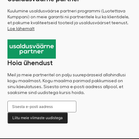
Kuulumine usaldusväärse partneri programmi (Luotettava
Kumppani) on meie garantii nii partneritele kui ka klientidele,
et pakume kvaliteetseid tooteid ja usaldusväärset teenust.
Loe lähemalt
Hoia ühendust
Meil ja meie partneritel on palju suurepäraseid allahindlusi
kogu maailmast. Kogu maailma parimad pakkumised on
sinu käeulatuses. Sisesta oma e-posti aadress allpool, et
saaksime sind uudistega kursis hoida.
Liitu meie viimaste uudistega