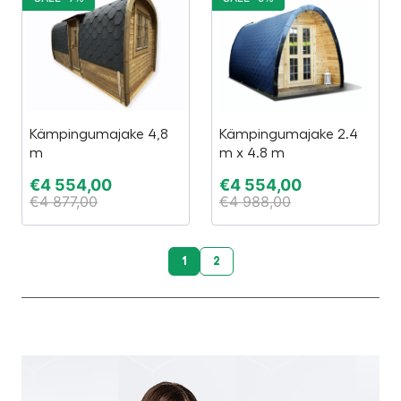
Kämpingumajake 4,8
Kämpingumajake 2.4
m
m x 4.8 m
€
4 554,00
€
4 554,00
€
4 877,00
€
4 988,00
1
2