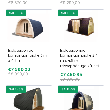
€
8 670,00
€
9 299,00
SALE -6%
SALE -6%
Isolatsiooniga
Isolatsiooniga
kämpingumajake 3 m
kämpingumajake 2.4
x 4,8 m
m x 4.8 m
(sissepääsuga küljelt)
€
7 590,00
€
8 090,00
€
7 450,85
€
7 900,00
SALE -3%
SALE -5%