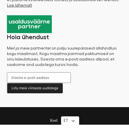
Loe lähemalt
Hoia ühendust
Meil ja meie partneritel on palju suurepäraseid allahindlusi
kogu maailmast. Kogu maailma parimad pakkumised on
sinu käeulatuses. Sisesta oma e-posti aadress allpool, et
saaksime sind uudistega kursis hoida.
Liitu meie viimaste uudistega
Keel
© 2025 Factory Sale – Kõik õigused kaitstud