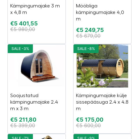
Kämpingumajake 3 m
Mööbliga
x 4,8 m
kämpingumajake 4,0
m
€
5 401,55
€
5 980,00
€
5 249,75
€
5 679,00
SALE -3%
SALE -8%
Soojustatud
Kämpingumajake külje
kämpingumajake 2.4
sissepääsuga 2.4 x 4.8
m x 3 m
m
€
5 211,80
€
5 175,00
€
5 399,00
€
5 600,00
SALE -7%
SALE -9%