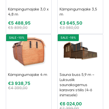
Kämpingumajake 3,0 x
Kämpingumajake 3,5
4,8 m
m
€
5 488,95
€
3 645,50
€
5 899,00
€
3 980,00
SALE -10%
SALE -19%
Kämpingumajake 4 m
Sauna buss 5,9 m –
Luksuslik
€
3 938,75
saunakogemus
€
4 399,00
karavani stiilis (4-6
inimesele)
€
6 024,00
€
7 399,00