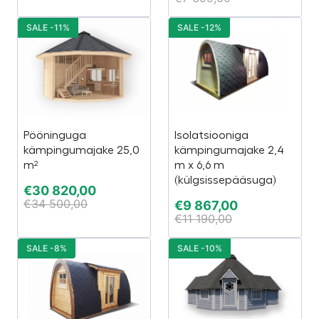
SALE -11%
SALE -12%
Pööninguga
Isolatsiooniga
kämpingumajake 25,0
kämpingumajake 2,4
m²
m x 6,6 m
(külgsissepääsuga)
€
30 820,00
€
34 500,00
€
9 867,00
€
11 190,00
SALE -8%
SALE -10%