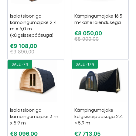
Isolatsiooniga
Kämpingumajake 16.5
kämpingumajake 2,4
m² kahe laiendusega
m x 6,0 m
€
8 050,00
(külgsissepääsuga)
€
8 900,00
€
9 108,00
€
9 890,00
SALE -7%
SALE -17%
Isolatsiooniga
Kämpingumajake
kämpingumajake 3 m
külgsissepääsuga 2.4
x 5.9 m
× 5.9 m
€
8 096,00
€
7 713,05