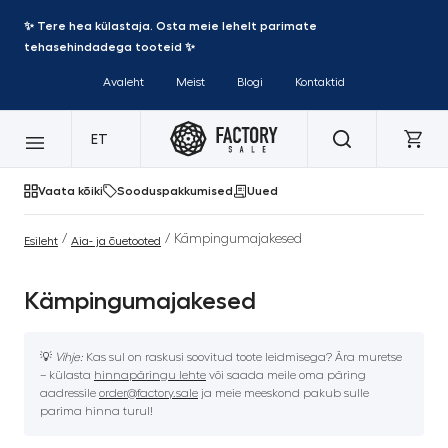
✨ Tere hea külastaja. Osta meie lehelt parimate
tehasehindadega tooteid ✨
Avaleht
Meist
Blogi
Kontaktid
ET
Vaata kõiki
Sooduspakkumised
Uued
/
/ Kämpingumajakesed
Esileht
Aia- ja õuetooted
Kämpingumajakesed
💡
Vihje:
Kas sul on raskusi soovitud toote leidmisega? Ära muretse
– külasta
hinnapäringu lehte
või saada meile oma päring
aadressile
order@factory.sale
ja meie meeskond pakub sulle
parima hinna turul!