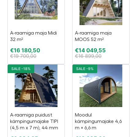
A-raamiga maja Midi
A-raamiga maja
32 m²
MOOS 52 m²
€
16 180,50
€
14 049,55
€
19 700,00
€
16 899,00
SALE -18%
SALE -9%
A-raamiga puidust
Moodul
kämpingumajake TIPI
kämpingumajake 4,6
(4,5 m x 7 m), 44 mm
m × 6,6 m