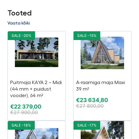
Tooted
Vaata kõiki
SALE -20%
SALE -15%
Puitmaja KAYA 2 – Midi
A-raamiga maja Maxi
(44 mm + puidust
39 m²
vooder), 64 m²
€
23 634,80
€
27 800,00
€
22 379,00
€
27 900,00
SALE -18%
SALE -17%