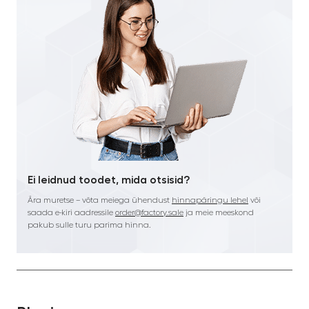
Ei leidnud toodet, mida otsisid?
Ära muretse – võta meiega ühendust
hinnapäringu lehel
või
saada e-kiri aadressile
order@factory.sale
ja meie meeskond
pakub sulle turu parima hinna.