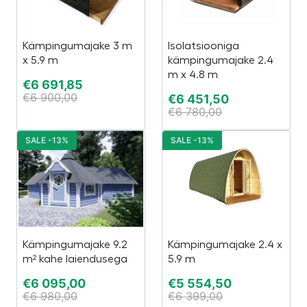
Kämpingumajake 3 m
Isolatsiooniga
x 5.9 m
kämpingumajake 2.4
m x 4.8 m
€
6 691,85
€
6 900,00
€
6 451,50
€
6 780,00
SALE -13%
SALE -13%
Kämpingumajake 9.2
Kämpingumajake 2.4 x
m² kahe laiendusega
5.9 m
€
6 095,00
€
5 554,50
€
6 980,00
€
6 399,00