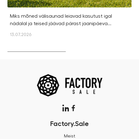
Miks mõned välisaunad leiavad kasutust igal
Ka
nädalal ja teised jäävad pärast jaanipäeva...
et
13.07.2026
13
Factory.Sale
Meist