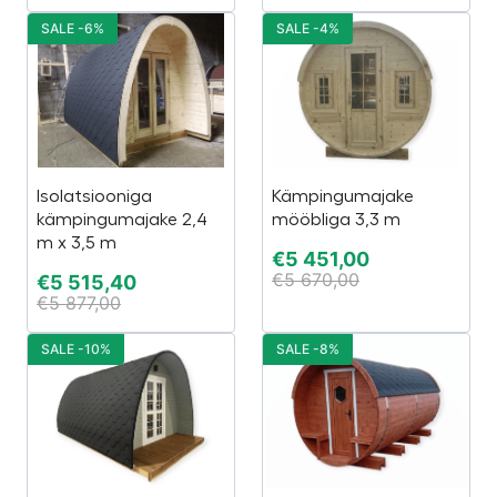
SALE -6%
SALE -4%
Isolatsiooniga
Kämpingumajake
kämpingumajake 2,4
mööbliga 3,3 m
m x 3,5 m
€
5 451,00
€
5 670,00
€
5 515,40
€
5 877,00
SALE -10%
SALE -8%