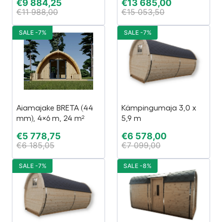
€
9 884,25
€
13 685,00
€
11 988,00
€
15 053,50
SALE -7%
SALE -7%
Aiamajake BRETA (44
Kämpingumaja 3,0 x
mm), 4×6 m, 24 m²
5,9 m
€
5 778,75
€
6 578,00
€
6 185,05
€
7 099,00
SALE -7%
SALE -8%