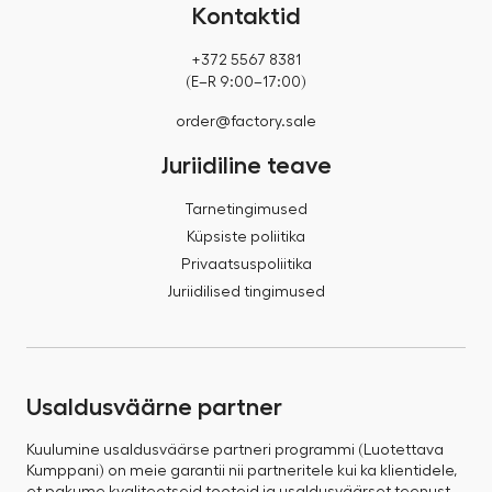
Kontaktid
+372 5567 8381
(E–R 9:00–17:00)
order@factory.sale
Juriidiline teave
Tarnetingimused
Küpsiste poliitika
Privaatsuspoliitika
Juriidilised tingimused
Usaldusväärne partner
Kuulumine usaldusväärse partneri programmi (Luotettava
Kumppani) on meie garantii nii partneritele kui ka klientidele,
et pakume kvaliteetseid tooteid ja usaldusväärset teenust.